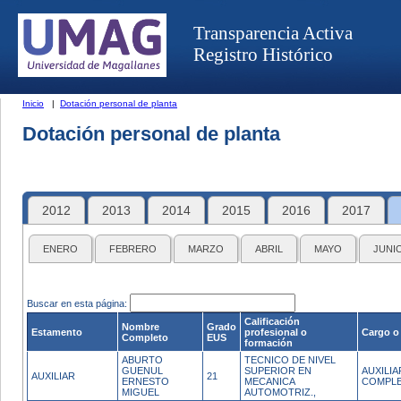
Transparencia Activa
Registro Histórico
Inicio
|
Dotación personal de planta
Dotación personal de planta
2012
2013
2014
2015
2016
2017
ENERO
FEBRERO
MARZO
ABRIL
MAYO
JUNI
Buscar en esta página:
Calificación
Nombre
Grado
Estamento
profesional o
Cargo o
Completo
EUS
formación
ABURTO
TECNICO DE NIVEL
GUENUL
SUPERIOR EN
AUXILI
AUXILIAR
21
ERNESTO
MECANICA
COMPL
MIGUEL
AUTOMOTRIZ.,