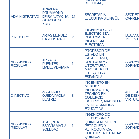
BIOLOGIA.,
ARAVENA
DRUMMOND
SECRETARIA
SECRET
ADMINISTRATIVO
EFIRA NATACHA
24
EJECUTIVA BILINGÜE,
CARRE
GUACOLDA
ISABEL
INGENIERO CIVIL
ELECTRICISTA,
ARIAS MENDEZ
DECANO
DIRECTIVO
2
DOCTOR EN
CARLOS RAUL
INGENI
INGENIERIA
ELECTRICA,
PROFESOR DE
ESTADO EN
CASTELLANO,
ARRATIA
ACADEMICO
DOCTORA EN
ACADEM
FUENTES
1
REGULAR
LITERATURA,
JORNAD
MABEL ADRIANA
MAGISTER EN
LITERATURA
ESPAÑOLA,
INGENIERO EN
GESTION
INFORMATICA,
ASCENCIO
JEFE DE
TECNICO EN
DIRECTIVO
OJEDA PAOLA
8
DE DES
COMERCIO
BEATRIZ
VIRTUA
EXTERIOR, MAGISTER
EN INFORMATICA
EDUCATIVA,
INGENIERO DE
EJECUCION EN
ASTORGA
QUIMICA MENCION
ACADEMICO
ACADEM
ESPAÑA MARIA
1
PETROLEO Y
REGULAR
JORNAD
SOLEDAD
PETROQUIMICA,
DOCTOR EN CIENCIAS
QUIMICAS,