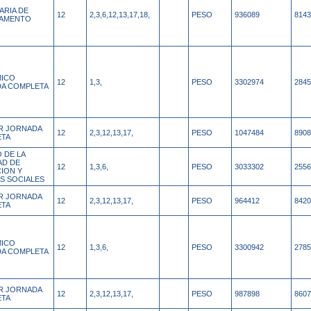
ARIA DE
12
2,3,6,12,13,17,18,
PESO
936089
8143
TAMENTO
ICO
12
1,3,
PESO
3302974
2845
A COMPLETA
AR JORNADA
12
2,3,12,13,17,
PESO
1047484
8908
ETA
 DE LA
AD DE
12
1,3,6,
PESO
3033302
2556
ION Y
AS SOCIALES
AR JORNADA
12
2,3,12,13,17,
PESO
964412
8420
ETA
ICO
12
1,3,6,
PESO
3300942
2785
A COMPLETA
AR JORNADA
12
2,3,12,13,17,
PESO
987898
8607
ETA