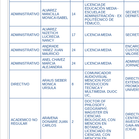
LICENCIA DE
EDUCACIÓN MEDIA -
ALVAREZ
ESCUELA DE
SECRET
ADMINISTRATIVO
MANCILLA
14
ADMINISTRACIÓN - EX
DEPAR
MONICA ISABEL
POLITÉCNICO DE
TÉMUCO,
ALVAREZ
NIZETICH
ADMINISTRATIVO
17
LICENCIA MEDIA
SECRET
LUCRECIA
NANCY
ANDRADE
ENCAR
ADMINISTRATIVO
YAÑEZ JUAN
24
LICENCIA MEDIA
CUSTOD
MAURICIO
VALORE
ANEL CHAVEZ
ADMINI
ADMINISTRATIVO
MARCIA
24
LICENCIA MEDIA
JORNAD
ALEJANDRA
COMUNICADOR
AUDIOVISUAL
DIRECT
ARAUS SIEBER
MENCION POST
EXTENS
DIRECTIVO
MONICA
8
PRODUCCION
PROMO
URSULA
TECNICA Y
UNIVER
MULTIMEDIA. DUOC
UC,
DOCTOR OF
PHILOSOFY ,
GEOGRAPHY,
MAGISTER EN
DIRECT
CIENCIAS
ARAVENA
CENTRO
ACADEMICO NO
BIOLOGICAS, CON
DONAIRE JUAN
2
INVEST
REGULAR
MENCION EN
CARLOS
GAIA-A
BOTANICA.,
(CIGA)
LICENCIADO EN
CIENCIAS, CON
MENCION EN