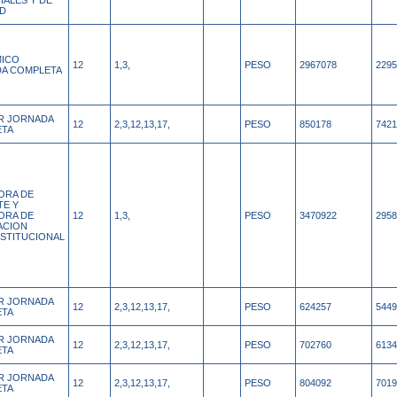
IALES Y DE
UD
ICO
12
1,3,
PESO
2967078
2295
A COMPLETA
AR JORNADA
12
2,3,12,13,17,
PESO
850178
7421
ETA
ORA DE
TE Y
ORA DE
12
1,3,
PESO
3470922
2958
ACION
NSTITUCIONAL
AR JORNADA
12
2,3,12,13,17,
PESO
624257
5449
ETA
AR JORNADA
12
2,3,12,13,17,
PESO
702760
6134
ETA
AR JORNADA
12
2,3,12,13,17,
PESO
804092
7019
ETA