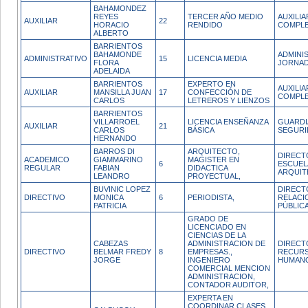
BAHAMONDEZ
REYES
TERCER AÑO MEDIO
AUXILI
AUXILIAR
22
HORACIO
RENDIDO
COMPL
ALBERTO
BARRIENTOS
BAHAMONDE
ADMINI
ADMINISTRATIVO
15
LICENCIA MEDIA
FLORA
JORNAD
ADELAIDA
BARRIENTOS
EXPERTO EN
AUXILI
AUXILIAR
MANSILLA JUAN
17
CONFECCIÓN DE
COMPL
CARLOS
LETREROS Y LIENZOS
BARRIENTOS
VILLARROEL
LICENCIA ENSEÑANZA
GUARDI
AUXILIAR
21
CARLOS
BÁSICA
SEGURI
HERNANDO
BARROS DI
ARQUITECTO,
DIRECT
ACADEMICO
GIAMMARINO
MAGISTER EN
6
ESCUEL
REGULAR
FABIAN
DIDACTICA
ARQUIT
LEANDRO
PROYECTUAL,
BUVINIC LOPEZ
DIRECT
DIRECTIVO
MONICA
6
PERIODISTA,
RELACI
PATRICIA
PÚBLIC
GRADO DE
LICENCIADO EN
CIENCIAS DE LA
CABEZAS
ADMINISTRACION DE
DIRECT
DIRECTIVO
BELMAR FREDY
8
EMPRESAS.,
RECUR
JORGE
INGENIERO
HUMAN
COMERCIAL MENCION
ADMINISTRACION,
CONTADOR AUDITOR,
EXPERTA EN
COORDINAR CLASES,