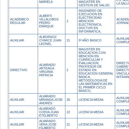
CS. SOC
MARIELA
MAGISTER EN
LA SAL
GESTION DE SALUD,
INGENIERO DE
EJECUCION EN
ALBERTI
ELECTRICIDAD
ACADEMICO
VILLALOBOS
ACADEM
2
MENCION
REGULAR
PEDRO
JORNAD
ELECTRONICA,
ENRIQUE
DOCTOR EN
INFORMATICA,
ALBORNOZ
AUXILI
AUXILIAR
OYARCE JUAN
21
5º AÑO BASICO
COMPL
LEONEL
MAGISTER EN
EDUCACION CON
MENCION EN
CURRICULUM Y
EVALUACION,
DIRECT
ALVARADO
PROFESOR DE
GABINE
ARTEAGA
DIRECTIVO
2
ESTADO EN
DIRECT
VIRGINIA
EDUCACION GENERAL
VINCUL
PATRICIA
BASICA,
INTRAI
METODOLOGIA DE
LAS MATEMATICAS EN
EL PRIMER CICLO
BASICO,
ALVARADO
AUXILI
AUXILIAR
MIRANDA JOSE
26
LICENCIA MEDIA
COMPL
ANDRES
ALVARADO
AUXILI
AUXILIAR
OJEDA JUAN
22
LICENCIA MEDIA
COMPL
ETELBERTO
ALVARADO
AUXILI
AUXILIAR
VERA JOSE
21
LICENCIA MEDIA
COMPL
FILIBERTO