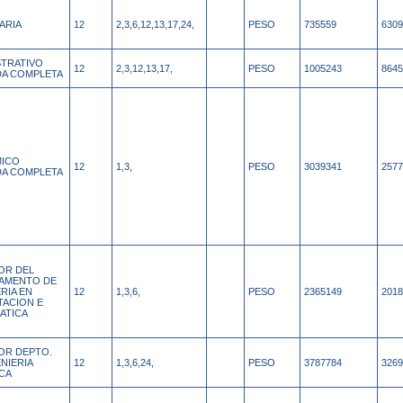
ARIA
12
2,3,6,12,13,17,24,
PESO
735559
6309
STRATIVO
12
2,3,12,13,17,
PESO
1005243
8645
A COMPLETA
ICO
12
1,3,
PESO
3039341
2577
A COMPLETA
OR DEL
AMENTO DE
RIA EN
12
1,3,6,
PESO
2365149
2018
ACION E
ATICA
OR DEPTO.
NIERIA
12
1,3,6,24,
PESO
3787784
3269
CA