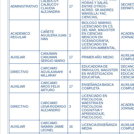
CALBUCOY
HORAS Y SALAS,
CALBUCOY
SECRET
ADMINISTRATIVO
17
ENTRE OTROS -
CLAUDIA
DEPAR
ACRED. SR ANDRES
ALEJANDRA
MANSILLA / FAC.
CIENCIAS,
BIOLOGO MARINO,
LICENCIADO EN CS.
DEL MAR, MAGISTER
CAÑETE
ACADEMICO
EN CIENCIAS
ACADEM
AGUILERA JUAN
2
REGULAR
MENCION EN
JORNAD
IVAN
OCEANOGRAFIA,
LICENCIADO EN
GESTION AMBIENTAL,
CANUMAN
AUXILI
AUXILIAR
CANUMAN
17
PRIMER AÑO MEDIO
COMPL
SERGIO MARIO
EDUCADORA DE
DECANO
CARCAMO
PARVULOS, MAGISTER
FACULT
DIRECTIVO
AGUILA ANAHI
4
EN INVESTIGACION
EDUCAC
MILLARAY
EDUCATIVA,
CIENCI
CARCAMO
ENSEÑANZA BASICA
AUXILI
AUXILIAR
AROS FELIX
17
COMPLETA
COMPL
ARTURO
LICENCIADO EN
PSICOLOGIA,
CARCAMO
MAESTRIA EN
ACADEM
DIRECTIVO
LEIVA RODRIGO
3
PSICOLOGIA
JORNAD
ALEJANDRO
COGNITIVA Y
APRENDIZAJE,
PSICOLOGO,
CARCAMO
LICENCIA ENSEÑANZA
AUXILI
AUXILIAR
NAIMAN JAIME
16
MEDIA
COMPL
LEONEL