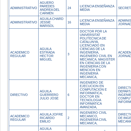
AGUERO
PAREDES
LICENCIA ENSEÑANZA
ADMINISTRATIVO
24
SECRET
ANDREA DEL
MEDIA
CARMEN
AGUILA CHARD
LICENCIA ENSEÑANZA
ADMINI
ADMINISTRATIVO
JESSIE
16
MEDIA
JORNAD
MARISOL
DOCTOR POR LA
UNIVERSITAT
POLITECNICA DE
CATALUNYA,
LICENCIADO EN
AGUILA
CIENCIAS DE LA
ACADEMICO
ESTRADA
INGENIERIA,
ACADEM
3
REGULAR
HECTOR
INGENIERO CIVIL EN
JORNAD
MIGUEL
MECANICA, MAGISTER
EN CIENCIAS DE LA
INGENIERIA CON
MENCION EN
INGENIERIA
MECANICA,
INGENIERO DE
EJECUCION EN
DIRECT
COMPUTACION E
AGUILA
DEPART
INFORMATICA,
DIRECTIVO
GUERRERO
6
INGENIE
DOCTOR EN
JULIO JOSE
COMPUT
TECNOLOGIA
INFORM
INFORMATICA
AVANZADA,
INGENIERO CIVIL
AGUILA JOFRE
DIRECT
ACADEMICO
MECANICO,
RICARDO
2
DE INGE
REGULAR
INGENIERIA CIVIL
EMILIO
MECANI
MECANICA,
AGUILA