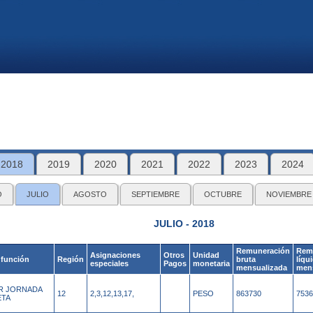
2018
2019
2020
2021
2022
2023
2024
O
JULIO
AGOSTO
SEPTIEMBRE
OCTUBRE
NOVIEMBRE
JULIO - 2018
Remuneración
Rem
Asignaciones
Otros
Unidad
 función
Región
bruta
líqu
especiales
Pagos
monetaria
mensualizada
men
AR JORNADA
12
2,3,12,13,17,
PESO
863730
7536
ETA