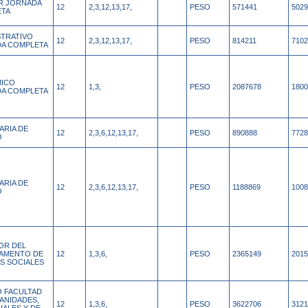
AR JORNADA
12
2,3,12,13,17,
PESO
571441
5029
ETA
STRATIVO
12
2,3,12,13,17,
PESO
814211
7102
A COMPLETA
ICO
12
1,3,
PESO
2087678
1800
A COMPLETA
ARIA DE
12
2,3,6,12,13,17,
PESO
890888
7728
O
ARIA DE
12
2,3,6,12,13,17,
PESO
1188869
1008
O
OR DEL
AMENTO DE
12
1,3,6,
PESO
2365149
2015
AS SOCIALES
 FACULTAD
ANIDADES,
12
1,3,6,
PESO
3622706
3121