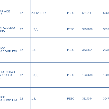
ARIA DE
12
2,3,12,13,17,
PESO
684644
5968
RA
 FACULTAD
12
1,3,6,
PESO
3999026
3318
ERIA
ICO
12
1,3,
PESO
3430564
2938
A COMPLETA
 LA UNIDAD
ARROLLO
12
1,3,6,
PESO
1939638
1608
L
ICO
12
1,3,
PESO
3614344
3047
A COMPLETA