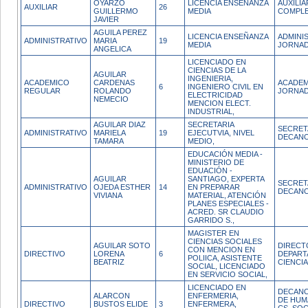
OYARZO
LICENCIA ENSEÑANZA
AUXILI
AUXILIAR
26
GUILLERMO
MEDIA
COMPL
JAVIER
AGUILA PEREZ
LICENCIA ENSEÑANZA
ADMINI
ADMINISTRATIVO
MARIA
19
MEDIA
JORNAD
ANGELICA
LICENCIADO EN
CIENCIAS DE LA
AGUILAR
INGENIERIA,
ACADEMICO
CARDENAS
ACADEM
6
INGENIERO CIVIL EN
REGULAR
ROLANDO
JORNAD
ELECTRICIDAD
NEMECIO
MENCION ELECT.
INDUSTRIAL,
AGUILAR DIAZ
SECRETARIA
SECRET
ADMINISTRATIVO
MARIELA
19
EJECUTVIA, NIVEL
DECAN
TAMARA
MEDIO,
EDUCACIÓN MEDIA -
MINISTERIO DE
EDUACIÓN -
AGUILAR
SANTIAGO, EXPERTA
SECRET
ADMINISTRATIVO
OJEDA ESTHER
14
EN PREPARAR
DECAN
VIVIANA
MATERIAL, ATENCIÓN
PLANES ESPECIALES -
ACRED. SR CLAUDIO
GARRIDO S.,
MAGISTER EN
CIENCIAS SOCIALES
AGUILAR SOTO
DIRECT
CON MENCION EN
DIRECTIVO
LORENA
6
DEPART
POLIICA, ASISTENTE
BEATRIZ
CIENCI
SOCIAL, LICENCIADO
EN SERVICIO SOCIAL,
LICENCIADO EN
DECANO
ALARCON
ENFERMERIA,
DE HUM
DIRECTIVO
BUSTOS ELIDE
3
ENFERMERA,