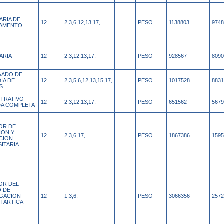
ARIA DE
12
2,3,6,12,13,17,
PESO
1138803
9748
TAMENTO
ARIA
12
2,3,12,13,17,
PESO
928567
8090
GADO DE
IA DE
12
2,3,5,6,12,13,15,17,
PESO
1017528
8831
S
STRATIVO
12
2,3,12,13,17,
PESO
651562
5679
A COMPLETA
OR DE
ION Y
12
2,3,6,17,
PESO
1867386
1595
CION
SITARIA
OR DEL
 DE
IGACION
12
1,3,6,
PESO
3066356
2572
NTARTICA