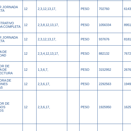
AR JORNADA
12
2,3,12,13,17,
PESO
702760
6143
ETA
STRATIVO
12
2,3,8,12,13,17,
PESO
1056334
8951
A COMPLETA
AR JORNADA
12
2,3,12,13,17,
PESO
937676
8181
ETA
A DE
12
2,3,4,12,13,17,
PESO
882132
7672
DAD
OR DE
A DE
12
1,3,6,7,
PESO
3152952
2676
ECTURA
ORA DE
ONES
12
2,3,6,17,
PESO
2292563
1949
AS
OR DE
SOS
12
2,3,6,17,
PESO
1925950
1625
OS