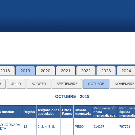
2018
2019
2020
2021
2022
2023
2024
O
JULIO
AGOSTO
SEPTIEMBRE
OCTUBRE
NOVIEMBRE
OCTUBRE - 2019
Remuneración
Remunera
Asignaciones
Otros
Unidad
o función
Región
bruta
líquida
especiales
Pagos
monetaria
mensualizada
mensuali
IAR JORNADA
12
2, 3, 4, 5, 8,
PESO
914297
797791
ETA