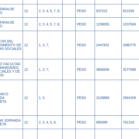
TARIA DE
12
2, 3, 4, 5, 7, 8,
PESO
937222
813169
NO
TARIA DE
12
2, 3, 4, 5, 7, 8,
PESO
1238055
1037569
NO
TOR DEL
TAMENTO DE
12
1, 3, 7,
PESO
2447931
2080775
AS SOCIALES
O FACULTAD
MANIDADES,
12
1, 3, 7,
PESO
3806696
3277068
CIALES Y DE
UD
MICO
DA
12
1, 3,
PESO
3128868
2564159
ETA
IAR JORNADA
12
2, 3, 4, 5, 8,
PESO
895088
781318
ETA