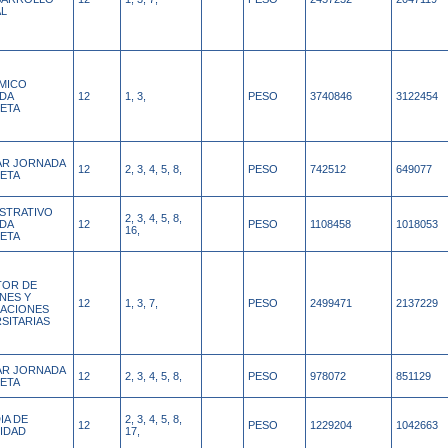
AL
MICO
DA
12
1, 3,
PESO
3740846
3122454
ETA
IAR JORNADA
12
2, 3, 4, 5, 8,
PESO
742512
649077
ETA
ISTRATIVO
2, 3, 4, 5, 8,
DA
12
PESO
1108458
1018053
16,
ETA
TOR DE
NES Y
12
1, 3, 7,
PESO
2499471
2137229
CACIONES
SITARIAS
IAR JORNADA
12
2, 3, 4, 5, 8,
PESO
978072
851129
ETA
IA DE
2, 3, 4, 5, 8,
12
PESO
1229204
1042663
IDAD
17,