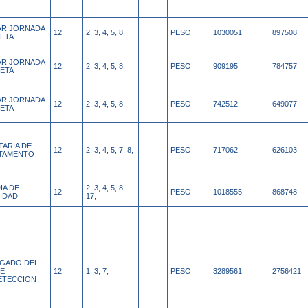
IAR JORNADA
12
2, 3, 4, 5, 8,
PESO
1030051
897508
ETA
IAR JORNADA
12
2, 3, 4, 5, 8,
PESO
909195
784757
ETA
IAR JORNADA
12
2, 3, 4, 5, 8,
PESO
742512
649077
ETA
TARIA DE
12
2, 3, 4, 5, 7, 8,
PESO
717062
626103
TAMENTO
IA DE
2, 3, 4, 5, 8,
12
PESO
1018555
868748
IDAD
17,
GADO DEL
DE
12
1, 3, 7,
PESO
3289561
2756421
ETECCION