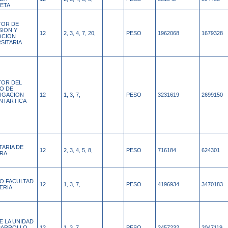
ETA
TOR DE
SION Y
12
2, 3, 4, 7, 20,
PESO
1962068
1679328
CION
SITARIA
TOR DEL
O DE
TIGACION
12
1, 3, 7,
PESO
3231619
2699150
NTARTICA
TARIA DE
12
2, 3, 4, 5, 8,
PESO
716184
624301
RA
O FACULTAD
12
1, 3, 7,
PESO
4196934
3470183
ERIA
E LA UNIDAD
SARROLLO
12
1, 3, 7,
PESO
2457232
2047119