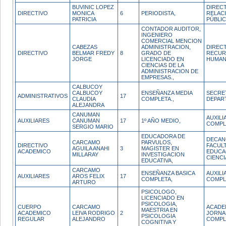
BUVINIC LOPEZ
DIREC
DIRECTIVO
MONICA
6
PERIODISTA,
RELAC
PATRICIA
PÚBLI
CONTADOR AUDITOR,
INGENIERO
COMERCIAL MENCION
CABEZAS
ADMINISTRACION,
DIREC
DIRECTIVO
BELMAR FREDY
8
GRADO DE
RECUR
JORGE
LICENCIADO EN
HUMA
CIENCIAS DE LA
ADMINISTRACION DE
EMPRESAS.,
CALBUCOY
CALBUCOY
ENSEÑANZA MEDIA
SECRE
ADMINISTRATIVOS
17
CLAUDIA
COMPLETA.,
DEPAR
ALEJANDRA
CANUMAN
AUXIL
AUXILIARES
CANUMAN
17
1º AÑO MEDIO,
COMPL
SERGIO MARIO
EDUCADORA DE
DECAN
CARCAMO
PARVULOS,
DIRECTIVO
FACUL
AGUILA ANAHI
3
MAGISTER EN
ACADEMICO
EDUCA
MILLARAY
INVESTIGACION
CIENCI
EDUCATIVA,
CARCAMO
ENSEÑANZA BASICA
AUXIL
AUXILIARES
AROS FELIX
17
COMPLETA,
COMPL
ARTURO
PSICOLOGO,
LICENCIADO EN
PSICOLOGIA,
CUERPO
CARCAMO
ACADE
MAESTRIA EN
ACADEMICO
LEIVA RODRIGO
2
JORNA
PSICOLOGIA
REGULAR
ALEJANDRO
COMPL
COGNITIVA Y