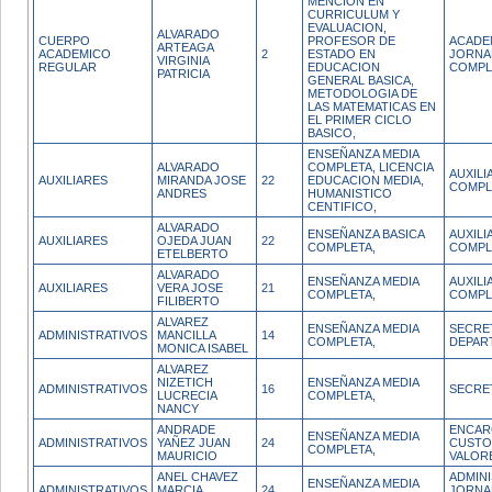
MENCION EN
CURRICULUM Y
EVALUACION,
ALVARADO
CUERPO
PROFESOR DE
ACADE
ARTEAGA
ACADEMICO
2
ESTADO EN
JORNA
VIRGINIA
REGULAR
EDUCACION
COMPL
PATRICIA
GENERAL BASICA,
METODOLOGIA DE
LAS MATEMATICAS EN
EL PRIMER CICLO
BASICO,
ENSEÑANZA MEDIA
ALVARADO
COMPLETA, LICENCIA
AUXIL
AUXILIARES
MIRANDA JOSE
22
EDUCACION MEDIA,
COMPL
ANDRES
HUMANISTICO
CENTIFICO,
ALVARADO
ENSEÑANZA BASICA
AUXIL
AUXILIARES
OJEDA JUAN
22
COMPLETA,
COMPL
ETELBERTO
ALVARADO
ENSEÑANZA MEDIA
AUXIL
AUXILIARES
VERA JOSE
21
COMPLETA,
COMPL
FILIBERTO
ALVAREZ
ENSEÑANZA MEDIA
SECRE
ADMINISTRATIVOS
MANCILLA
14
COMPLETA,
DEPAR
MONICA ISABEL
ALVAREZ
NIZETICH
ENSEÑANZA MEDIA
ADMINISTRATIVOS
16
SECRE
LUCRECIA
COMPLETA,
NANCY
ANDRADE
ENCAR
ENSEÑANZA MEDIA
ADMINISTRATIVOS
YAÑEZ JUAN
24
CUSTO
COMPLETA,
MAURICIO
VALOR
ANEL CHAVEZ
ADMIN
ENSEÑANZA MEDIA
ADMINISTRATIVOS
MARCIA
24
JORNA