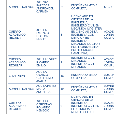
AGUERO
PAREDES
ENSEÑANZA MEDIA
ADMINISTRATIVOS
24
SECRE
ANDREA DEL
COMPLETA,
CARMEN
LICENCIADO EN
CIENCIAS DE LA
INGENIERIA,
INGENIERO CIVIL EN
MECANICA, MAGISTER
AGUILA
CUERPO
EN CIENCIAS DE LA
ACADE
ESTRADA
ACADEMICO
3
INGENIERIA CON
JORNA
HECTOR
REGULAR
MENCION EN
COMPL
MIGUEL
INGENIERIA
MECANICA, DOCTOR
POR LA UNIVERSITAT
POLITECNICA DE
CATALUNYA,
INGENIERO CIVIL
CUERPO
AGUILA JOFRE
ACADE
MECANICO,
ACADEMICO
RICARDO
2
JORNA
INGENIERIA CIVIL
REGULAR
EMILIO
COMPL
MECANICA,
AGUILA
OYARZO
ENSEÑANZA MEDIA
AUXIL
AUXILIARES
26
GUILLERMO
COMPLETA,
COMPL
JAVIER
AGUILA PEREZ
ADMIN
ENSEÑANZA MEDIA
ADMINISTRATIVOS
MARIA
19
JORNA
COMPLETA,
ANGELICA
COMPL
LICENCIADO EN
CIENCIAS DE LA
AGUILAR
CUERPO
INGENIERIA,
ACADE
CARDENAS
ACADEMICO
6
INGENIERO CIVIL EN
JORNA
ROLANDO
REGULAR
ELECTRICIDAD
COMPL
NEMECIO
MENCION ELECT.