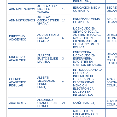
INDUSTRIAL,
AGUILAR DIAZ
EDUCACION MEDIA
SECRE
ADMINISTRATIVOS
MARIELA
19
COMPLETA,
DECA
TAMARA
AGUILAR
ENSEÑANZA MEDIA
SECRE
ADMINISTRATIVOS
OJEDA ESTHER
14
COMPLETA,
DECA
VIVIANA
LICENCIADO EN
SERVICIO SOCIAL,
AGUILAR SOTO
ASISTENTE SOCIAL,
DIREC
DIRECTIVO
LORENA
6
MAGISTER EN
DEPAR
ACADEMICO
BEATRIZ
CIENCIAS SOCIALES
CIENCI
CON MENCION EN
POLIICA,
ENFERMERA,
DECAN
ALARCON
LICENCIADO EN
DIRECTIVO
DE HU
BUSTOS ELIDE
3
ENFERMERIA,
ACADEMICO
CS. SO
MARIELA
MAGISTER EN
LA SAL
GESTION DE SALUD,
INTRODUCCION A LA
FILOSOFIA,
INGENIERO DE
ALBERTI
CUERPO
EJECUCION EN
ACADE
VILLALOBOS
ACADEMICO
2
ELECTRICIDAD
JORNA
PEDRO
REGULAR
MENCION
COMPL
ENRIQUE
ELECTRONICA,
DOCTOR EN
INFORMATICA,
ALBORNOZ
AUXIL
AUXILIARES
OYARCE JUAN
21
5º AÑO BASICO,
COMPL
LEONEL
MAGISTER EN
EDUCACION CON