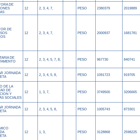
TORA DE
IONES
12
2, 3, 4, 7,
PESO
2380379
2019889
CAS
TOR DE
SOS
12
2, 3, 4, 7,
PESO
2000937
1681781
NOS
TARIA DE
12
2, 3, 4, 5, 7, 8,
PESO
967730
840741
TAMENTO
IAR JORNADA
12
2, 3, 4, 5, 8,
PESO
1091723
919705
ETA
O DE LA
TAD DE
12
1, 3, 7,
PESO
3749500
3206665
CION Y
AS SOCIALES
IAR JORNADA
12
2, 3, 4, 5, 8,
PESO
1005743
873301
ETA
MICO
DA
12
1, 3,
PESO
3128868
2598225
ETA