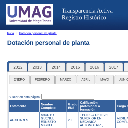
Transparencia Activa
Registro Histórico
Inicio
|
Dotación personal de planta
Dotación personal de planta
2012
2013
2014
2015
2016
2017
ENERO
FEBRERO
MARZO
ABRIL
MAYO
JUNI
Buscar en esta página:
Calificación
Nombre
Grado
Estamento
profesional o
Cargo 
Completo
EUS
formación
ABURTO
TECNICO DE NIVEL
GUENUL
SUPERIOR EN
AUXIL
AUXILIARES
20
ERNESTO
MECANICA
COMPL
MIGUEL
AUTOMOTRIZ.,