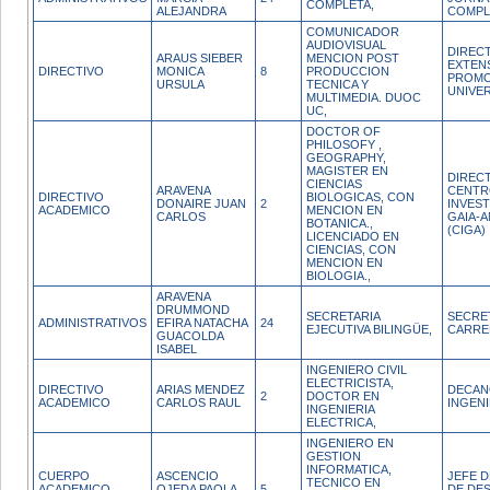
COMPLETA,
ALEJANDRA
COMPL
COMUNICADOR
AUDIOVISUAL
DIREC
ARAUS SIEBER
MENCION POST
EXTEN
DIRECTIVO
MONICA
8
PRODUCCION
PROMO
URSULA
TECNICA Y
UNIVER
MULTIMEDIA. DUOC
UC,
DOCTOR OF
PHILOSOFY ,
GEOGRAPHY,
MAGISTER EN
DIREC
CIENCIAS
ARAVENA
CENTR
DIRECTIVO
BIOLOGICAS, CON
DONAIRE JUAN
2
INVES
ACADEMICO
MENCION EN
CARLOS
GAIA-A
BOTANICA.,
(CIGA)
LICENCIADO EN
CIENCIAS, CON
MENCION EN
BIOLOGIA.,
ARAVENA
DRUMMOND
SECRETARIA
SECRE
ADMINISTRATIVOS
EFIRA NATACHA
24
EJECUTIVA BILINGÜE,
CARRE
GUACOLDA
ISABEL
INGENIERO CIVIL
ELECTRICISTA,
DIRECTIVO
ARIAS MENDEZ
DECAN
2
DOCTOR EN
ACADEMICO
CARLOS RAUL
INGENI
INGENIERIA
ELECTRICA,
INGENIERO EN
GESTION
INFORMATICA,
CUERPO
ASCENCIO
JEFE D
TECNICO EN
ACADEMICO
OJEDA PAOLA
5
DE DE