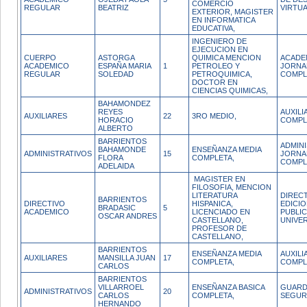
COMERCIO
REGULAR
BEATRIZ
VIRTU
EXTERIOR, MAGISTER
EN INFORMATICA
EDUCATIVA,
INGENIERO DE
EJECUCION EN
CUERPO
ASTORGA
QUIMICA MENCION
ACADE
ACADEMICO
ESPAÑA MARIA
1
PETROLEO Y
JORNA
REGULAR
SOLEDAD
PETROQUIMICA,
COMPL
DOCTOR EN
CIENCIAS QUIMICAS,
BAHAMONDEZ
REYES
AUXIL
AUXILIARES
22
3RO MEDIO,
HORACIO
COMPL
ALBERTO
BARRIENTOS
ADMIN
BAHAMONDE
ENSEÑANZA MEDIA
ADMINISTRATIVOS
15
JORNA
FLORA
COMPLETA,
COMPL
ADELAIDA
MAGISTER EN
FILOSOFIA, MENCION
LITERATURA
DIREC
BARRIENTOS
DIRECTIVO
HISPANICA,
EDICIO
BRADASIC
5
ACADEMICO
LICENCIADO EN
PUBLI
OSCAR ANDRES
CASTELLANO,
UNIVER
PROFESOR DE
CASTELLANO,
BARRIENTOS
ENSEÑANZA MEDIA
AUXIL
AUXILIARES
MANSILLA JUAN
17
COMPLETA,
COMPL
CARLOS
BARRIENTOS
VILLARROEL
ENSEÑANZA BASICA
GUARD
ADMINISTRATIVOS
20
CARLOS
COMPLETA,
SEGUR
HERNANDO