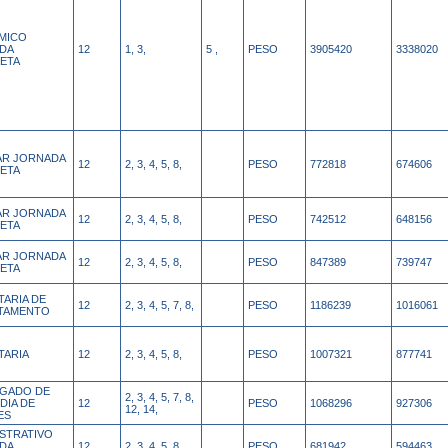
MICO
DA
12
1, 3,
5 ,
PESO
3905420
3338020
ETA
IAR JORNADA
12
2, 3, 4, 5, 8,
PESO
772818
674606
ETA
IAR JORNADA
12
2, 3, 4, 5, 8,
PESO
742512
648156
ETA
IAR JORNADA
12
2, 3, 4, 5, 8,
PESO
847389
739747
ETA
TARIA DE
12
2, 3, 4, 5, 7, 8,
PESO
1186239
1016061
TAMENTO
TARIA
12
2, 3, 4, 5, 8,
PESO
1007321
877741
GADO DE
2, 3, 4, 5, 7, 8,
DIA DE
12
PESO
1068296
927306
12, 14,
ES
ISTRATIVO
DA
12
2, 3, 4, 5, 8,
PESO
681942
594463