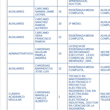
APRENDIZAJE,
DOCTOR,
CARCAMO
ENSEÑANZA MEDIA
AUXIL
AUXILIARES
NAIMAN JAIME
16
COMPLETA,
COMPL
LEONEL
CARCAMO
SANCHEZ
AUXIL
AUXILIARES
20
2º MEDIO,
RAMON
COMPL
ALFREDO
CARCAMO
VERA
ENSEÑANZA MEDIA
AUXIL
AUXILIARES
22
FRANCISCO
COMPLETA,
COMPL
RAMON
LICENCIA DE
CARDENAS
ENSEÑANZA MEDIA
AGUILAR
SECRETARIADO
SECRE
ADMINISTRATIVOS
24
PAMELA
EJECUTIVO , LICEO
DEPAR
ANDREA
COMERCIAL JOSE
MENENDEZ, 1994.,
CARDENAS
ENSEÑANZA MEDIA
GUARD
AUXILIARES
BARRIENTOS
22
COMPLETA,
SEGUR
JOSE LUIS
TECNICO EN
MANTENIMIENTO
ELECTRONICO Y
PROYECTOS
ELECTRICOS,
INGENIERO CIVIL EN
CARDENAS
CUERPO
ELECTRICIDAD
ENCAR
MANSILLA
ACADEMICO
2
MENCION
AREA 
CARLOS
REGULAR
ELECTRONICA
TELED
ALBERTO
INDUSTRIAL, DOCTOR
EN CIENCIAS DE LA
INGENIERIA,