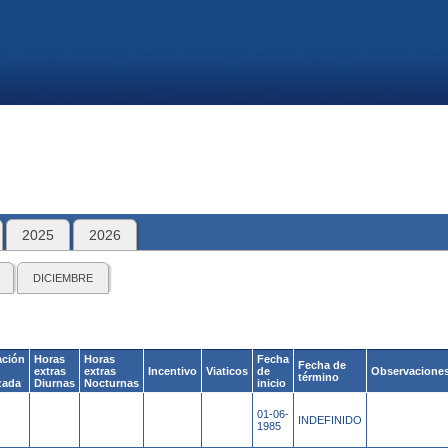
2025
2026
DICIEMBRE
ción
Horas
Horas
Fecha
Fecha de
extras
extras
Incentivo
Viaticos
de
Observacione
término
zada
Diurnas
Nocturnas
inicio
01-06-
INDEFINIDO
1985