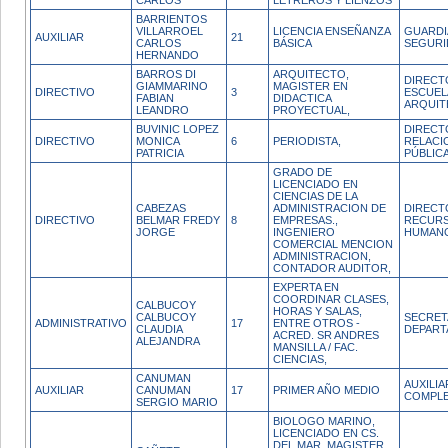
CARLOS
LETREROS Y LIENZOS
BARRIENTOS
VILLARROEL
LICENCIA ENSEÑANZA
GUARDI
AUXILIAR
21
CARLOS
BÁSICA
SEGURI
HERNANDO
BARROS DI
ARQUITECTO,
DIRECT
GIAMMARINO
MAGISTER EN
DIRECTIVO
3
ESCUEL
FABIAN
DIDACTICA
ARQUIT
LEANDRO
PROYECTUAL,
BUVINIC LOPEZ
DIRECT
DIRECTIVO
MONICA
6
PERIODISTA,
RELACI
PATRICIA
PÚBLIC
GRADO DE
LICENCIADO EN
CIENCIAS DE LA
CABEZAS
ADMINISTRACION DE
DIRECT
DIRECTIVO
BELMAR FREDY
8
EMPRESAS.,
RECUR
JORGE
INGENIERO
HUMAN
COMERCIAL MENCION
ADMINISTRACION,
CONTADOR AUDITOR,
EXPERTA EN
COORDINAR CLASES,
CALBUCOY
HORAS Y SALAS,
CALBUCOY
SECRET
ADMINISTRATIVO
17
ENTRE OTROS -
CLAUDIA
DEPAR
ACRED. SR ANDRES
ALEJANDRA
MANSILLA / FAC.
CIENCIAS,
CANUMAN
AUXILI
AUXILIAR
CANUMAN
17
PRIMER AÑO MEDIO
COMPL
SERGIO MARIO
BIOLOGO MARINO,
LICENCIADO EN CS.
DEL MAR, MAGISTER