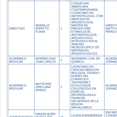
LITERATURA
AMERICANA
CONTEMPORANEA,
LICENCIADO EN
ANTROPOLOGIA, COM
MENCION EN
ARQUEOLOGIA,
MORELLO
MASTER EN
DIRECT
DIRECTIVO
REPETTO
2
PREHISTOIRE,
INSTITU
FLAVIA
ETHNOLOGIE,
PATAGO
ANTHROPOLOGIE,
ARQUEOLOGO,
INTRODUCCION AL
ANALISIS
MICROSCOPICO DE
MATERIALES
ARQUEOLOGICOS,
ACADEMICO
MORENO DIAZ
INGENIERO CIVIL EN
ACADEM
3
REGULAR
JUAN CARLOS
QUIMICA,
JORNAD
LICENCIADO EN
CIENCIAS MENCION
BIOLOGIA, TEORIA Y
DISEÑO DEL
CURRICULO,
TAXONOMIA Y
MUTSCHKE
ACADEMICO
ECOLOGIA DE
ACADEM
ORELLANA
2
REGULAR
CRUSTACEOS ON
JORNAD
ERIKA E.
ESPECIAL
REFERENCIA A LA
FAUNA DE
DECAPODOS DE LA
REGION
MAGALLANICA,
ENCARG
NAHUELQUEN
LICENCIA ENSEÑANZA
CONVEN