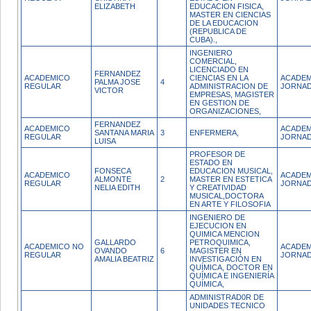
ELIZABETH
EDUCACION FISICA,
MASTER EN CIENCIAS
DE LA EDUCACION
(REPUBLICA DE
CUBA).,
INGENIERO
COMERCIAL,
LICENCIADO EN
FERNANDEZ
ACADEMICO
CIENCIAS EN LA
ACADEM
PALMA JOSE
4
REGULAR
ADMINISTRACION DE
JORNAD
VICTOR
EMPRESAS, MAGISTER
EN GESTION DE
ORGANIZACIONES,
FERNANDEZ
ACADEMICO
ACADEM
SANTANA MARIA
3
ENFERMERA,
REGULAR
JORNAD
LUISA
PROFESOR DE
ESTADO EN
FONSECA
EDUCACION MUSICAL,
ACADEMICO
ACADEM
ALMONTE
2
MASTER EN ESTETICA
REGULAR
JORNAD
NELIA EDITH
Y CREATIVIDAD
MUSICAL,DOCTORA
EN ARTE Y FILOSOFIA
INGENIERO DE
EJECUCION EN
QUIMICA MENCION
GALLARDO
PETROQUIMICA,
ACADEMICO NO
ACADEM
OVANDO
6
MAGISTER EN
REGULAR
JORNAD
AMALIA BEATRIZ
INVESTIGACIÓN EN
QUÍMICA, DOCTOR EN
QUÍMICA E INGENIERÍA
QUÍMICA,
ADMINISTRAD0R DE
UNIDADES TECNICO