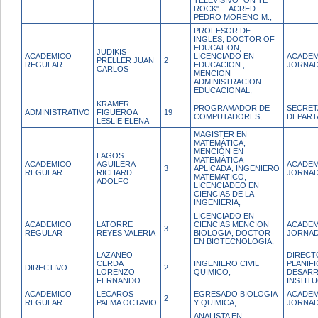
TELEVISIVO "ON TE
ROCK" -- ACRED.
PEDRO MORENO M.,
PROFESOR DE
INGLES, DOCTOR OF
EDUCATION,
JUDIKIS
ACADEMICO
LICENCIADO EN
ACADEM
PRELLER JUAN
2
REGULAR
EDUCACION ,
JORNAD
CARLOS
MENCION
ADMINISTRACION
EDUCACIONAL,
KRAMER
PROGRAMADOR DE
SECRET
ADMINISTRATIVO
FIGUEROA
19
COMPUTADORES,
DEPAR
LESLIE ELENA
MAGISTER EN
MATEMÁTICA,
MENCIÓN EN
LAGOS
MATEMÁTICA
ACADEMICO
AGUILERA
ACADEM
3
APLICADA, INGENIERO
REGULAR
RICHARD
JORNAD
MATEMATICO,
ADOLFO
LICENCIADEO EN
CIENCIAS DE LA
INGENIERIA,
LICENCIADO EN
ACADEMICO
LATORRE
CIENCIAS MENCION
ACADEM
3
REGULAR
REYES VALERIA
BIOLOGIA, DOCTOR
JORNAD
EN BIOTECNOLOGIA,
LAZANEO
DIRECT
CERDA
INGENIERO CIVIL
PLANIFI
DIRECTIVO
2
LORENZO
QUIMICO,
DESAR
FERNANDO
INSTIT
ACADEMICO
LECAROS
EGRESADO BIOLOGIA
ACADEM
2
REGULAR
PALMA OCTAVIO
Y QUIMICA,
JORNAD
ANALISTA EN