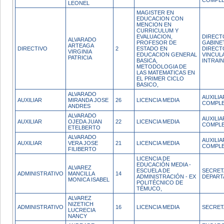
COMPL
LEONEL
MAGISTER EN
EDUCACION CON
MENCION EN
CURRICULUM Y
EVALUACION,
DIRECT
ALVARADO
PROFESOR DE
GABINE
ARTEAGA
DIRECTIVO
2
ESTADO EN
DIRECT
VIRGINIA
EDUCACION GENERAL
VINCUL
PATRICIA
BASICA,
INTRAI
METODOLOGIA DE
LAS MATEMATICAS EN
EL PRIMER CICLO
BASICO,
ALVARADO
AUXILI
AUXILIAR
MIRANDA JOSE
26
LICENCIA MEDIA
COMPL
ANDRES
ALVARADO
AUXILI
AUXILIAR
OJEDA JUAN
22
LICENCIA MEDIA
COMPL
ETELBERTO
ALVARADO
AUXILI
AUXILIAR
VERA JOSE
21
LICENCIA MEDIA
COMPL
FILIBERTO
LICENCIA DE
EDUCACIÓN MEDIA -
ALVAREZ
ESCUELA DE
SECRET
ADMINISTRATIVO
MANCILLA
14
ADMINISTRACIÓN - EX
DEPAR
MONICA ISABEL
POLITÉCNICO DE
TÉMUCO,
ALVAREZ
NIZETICH
ADMINISTRATIVO
16
LICENCIA MEDIA
SECRET
LUCRECIA
NANCY