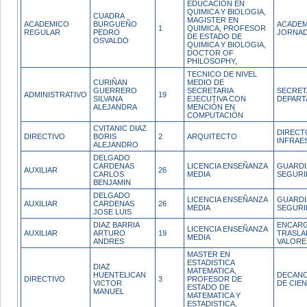
EDUCACION EN
QUIMICA Y BIOLOGIA,
CUADRA
MAGISTER EN
ACADEMICO
BURGUEÑO
ACADEM
1
QUIMICA, PROFESOR
REGULAR
PEDRO
JORNAD
DE ESTADO DE
OSVALDO
QUIMICA Y BIOLOGIA,
DOCTOR OF
PHILOSOPHY,
TECNICO DE NIVEL
CURIÑAN
MEDIO DE
GUERRERO
SECRETARIA
SECRET
ADMINISTRATIVO
19
SILVANA
EJECUTIVA CON
DEPAR
ALEJANDRA
MENCIÓN EN
COMPUTACIÓN
CVITANIC DIAZ
DIRECT
DIRECTIVO
BORIS
2
ARQUITECTO
INFRAE
ALEJANDRO
DELGADO
CARDENAS
LICENCIA ENSEÑANZA
GUARDI
AUXILIAR
26
CARLOS
MEDIA
SEGURI
BENJAMIN
DELGADO
LICENCIA ENSEÑANZA
GUARDI
AUXILIAR
CARDENAS
26
MEDIA
SEGURI
JOSE LUIS
DIAZ BARRIA
ENCARG
LICENCIA ENSEÑANZA
AUXILIAR
ARTURO
19
TRASLA
MEDIA
ANDRES
VALORE
MASTER EN
ESTADISTICA
DIAZ
MATEMATICA,
HUENTELICAN
DECANO
DIRECTIVO
3
PROFESOR DE
VICTOR
DE CIEN
ESTADO DE
MANUEL
MATEMATICA Y
ESTADISTICA,