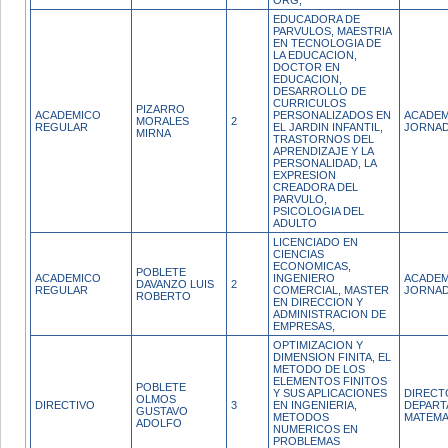
ORG,
EDUCADORA DE
PARVULOS, MAESTRIA
EN TECNOLOGIA DE
LA EDUCACION,
DOCTOR EN
EDUCACION,
DESARROLLO DE
CURRICULOS
PIZARRO
ACADEMICO
PERSONALIZADOS EN
ACADEM
MORALES
2
REGULAR
EL JARDIN INFANTIL,
JORNAD
MIRNA
TRASTORNOS DEL
APRENDIZAJE Y LA
PERSONALIDAD, LA
EXPRESION
CREADORA DEL
PARVULO,
PSICOLOGIA DEL
ADULTO
LICENCIADO EN
CIENCIAS
ECONOMICAS,
POBLETE
ACADEMICO
INGENIERO
ACADEM
DAVANZO LUIS
2
REGULAR
COMERCIAL, MASTER
JORNAD
ROBERTO
EN DIRECCION Y
ADMINISTRACION DE
EMPRESAS,
OPTIMIZACION Y
DIMENSION FINITA, EL
METODO DE LOS
ELEMENTOS FINITOS
POBLETE
Y SUS APLICACIONES
DIRECT
OLMOS
DIRECTIVO
3
EN INGENIERIA,
DEPART
GUSTAVO
METODOS
MATEMAT
ADOLFO
NUMERICOS EN
PROBLEMAS