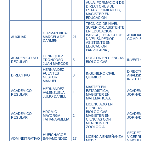
AULA, FORMACION DE
DIRECTORES DE
ESTABLECIMIENTOS,
MAGISTER EN
EDUCACION
TECNICO DE NIVEL
SUPERIOR, ASISTENTE
EN EDUCACION
GUZMAN VIDAL
BASICA., TECNICO DE
AUXILI
AUXILIAR
MARCELA DEL
21
NIVEL SUPERIOR,
COMPL
CARMEN
ASISTENTE EN
EDUCACION
PARVULARIA.,
HENRIQUEZ
ACADEMICO NO
DOCTOR EN CIENCIAS
TRONCOSO
5
INVEST
REGULAR
BIOLOGICAS
JUAN MARCOS
HERNANDEZ
DIRECT
FUENTES
INGENIERO CIVIL
DIRECTIVO
3
ANÁLISI
NESTOR
QUIMICO,
INSTIT
MANUEL
MASTER EN
HERNANDEZ
ACADEMICO
ESTADISTICA,
ACADEM
VALENZUELA
4
REGULAR
MAGISTER EN
JORNAD
JULIO DANIEL
MATEMATICAS,
LICENCIADO EN
CIENCIAS
HROMIC
BIOLOGICAS,
ACADEMICO
ACADEM
MAYORGA
2
MAGISTER EN
REGULAR
JORNAD
TATIANA AMELIA
CIENCIAS CON
MENCION EN
ZOOLOGIA,
SECRET
HUEICHACOE
LICENCIA ENSEÑANZA
VICERR
ADMINISTRATIVO
BAHAMONDEZ
17
MEDIA
VINCUL