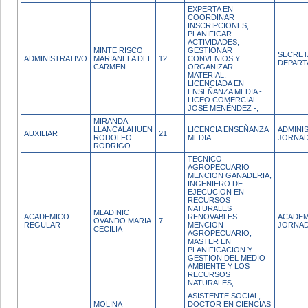
EXPERTA EN
COORDINAR
INSCRIPCIONES,
PLANIFICAR
ACTIVIDADES,
MINTE RISCO
GESTIONAR
SECRET
ADMINISTRATIVO
MARIANELA DEL
12
CONVENIOS Y
DEPAR
CARMEN
ORGANIZAR
MATERIAL,
LICENCIADA EN
ENSEÑANZA MEDIA -
LICEO COMERCIAL
JOSÉ MENÉNDEZ -,
MIRANDA
LLANCALAHUEN
LICENCIA ENSEÑANZA
ADMINI
AUXILIAR
21
RODOLFO
MEDIA
JORNAD
RODRIGO
TECNICO
AGROPECUARIO
MENCION GANADERIA,
INGENIERO DE
EJECUCION EN
RECURSOS
NATURALES
MLADINIC
ACADEMICO
RENOVABLES
ACADEM
OVANDO MARIA
7
REGULAR
MENCION
JORNA
CECILIA
AGROPECUARIO,
MASTER EN
PLANIFICACION Y
GESTION DEL MEDIO
AMBIENTE Y LOS
RECURSOS
NATURALES,
ASISTENTE SOCIAL,
MOLINA
DOCTOR EN CIENCIAS