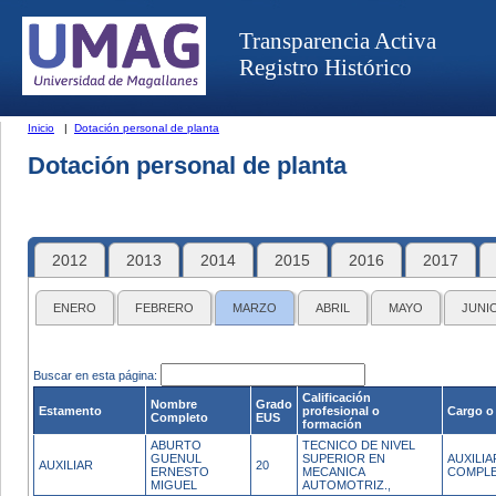
Transparencia Activa
Registro Histórico
Inicio
|
Dotación personal de planta
Dotación personal de planta
2012
2013
2014
2015
2016
2017
ENERO
FEBRERO
MARZO
ABRIL
MAYO
JUNI
Buscar en esta página:
Calificación
Nombre
Grado
Estamento
profesional o
Cargo o
Completo
EUS
formación
ABURTO
TECNICO DE NIVEL
GUENUL
SUPERIOR EN
AUXILI
AUXILIAR
20
ERNESTO
MECANICA
COMPL
MIGUEL
AUTOMOTRIZ.,