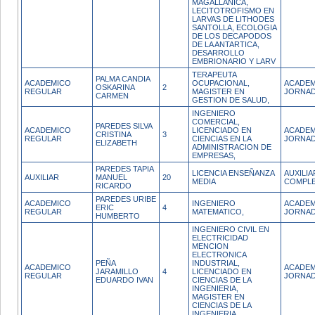
MAGALLANICA,
LECITOTROFISMO EN
LARVAS DE LITHODES
SANTOLLA, ECOLOGIA
DE LOS DECAPODOS
DE LA ANTARTICA,
DESARROLLO
EMBRIONARIO Y LARV
TERAPEUTA
PALMA CANDIA
ACADEMICO
OCUPACIONAL,
ACADEM
OSKARINA
2
REGULAR
MAGISTER EN
JORNAD
CARMEN
GESTION DE SALUD,
INGENIERO
COMERCIAL,
PAREDES SILVA
ACADEMICO
LICENCIADO EN
ACADEM
CRISTINA
3
REGULAR
CIENCIAS EN LA
JORNAD
ELIZABETH
ADMINISTRACION DE
EMPRESAS,
PAREDES TAPIA
LICENCIA ENSEÑANZA
AUXILI
AUXILIAR
MANUEL
20
MEDIA
COMPL
RICARDO
PAREDES URIBE
ACADEMICO
INGENIERO
ACADEM
ERIC
4
REGULAR
MATEMATICO,
JORNAD
HUMBERTO
INGENIERO CIVIL EN
ELECTRICIDAD
MENCION
ELECTRONICA
PEÑA
INDUSTRIAL,
ACADEMICO
ACADEM
JARAMILLO
4
LICENCIADO EN
REGULAR
JORNAD
EDUARDO IVAN
CIENCIAS DE LA
INGENIERIA,
MAGISTER EN
CIENCIAS DE LA
INGENIERIA,