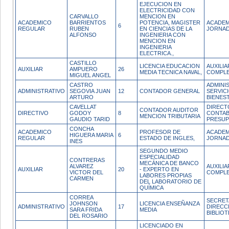
EJECUCION EN
ELECTRICIDAD CON
CARVALLO
MENCION EN
ACADEMICO
BARRIENTOS
POTENCIA, MAGISTER
ACADEM
6
REGULAR
RUBEN
EN CIENCIAS DE LA
JORNAD
ALFONSO
INGENIERIA CON
MENCION EN
INGENIERIA
ELECTRICA.,
CASTILLO
LICENCIA EDUCACION
AUXILI
AUXILIAR
AMPUERO
26
MEDIA TECNICA NAVAL,
COMPL
MIGUEL ANGEL
CASTRO
ADMINI
ADMINISTRATIVO
SEGOVIA JUAN
12
CONTADOR GENERAL
SERVIC
ARTURO
BIENES
CAVELLAT
DIRECT
CONTADOR AUDITOR
DIRECTIVO
GODOY
8
CONTAB
MENCION TRIBUTARIA
GAUDIO TARID
PRESU
CONCHA
ACADEMICO
PROFESOR DE
ACADEM
HIGUERA MARIA
6
REGULAR
ESTADO DE INGLES,
JORNAD
INES
SEGUNDO MEDIO
ESPECIALIDAD
CONTRERAS
MECÁNICA DE BANCO
ALVAREZ
AUXILI
AUXILIAR
20
- EXPERTO EN
VICTOR DEL
COMPL
LABORES PROPIAS
CARMEN
DEL LABORATORIO DE
QUÍMICA
CORREA
SECRET
JOHNSON
LICENCIA ENSEÑANZA
ADMINISTRATIVO
17
DIRECC
SARA FRIDA
MEDIA
BIBLIO
DEL ROSARIO
LICENCIADO EN