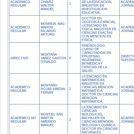
ACADEMICO
CHAVEZ
DE LA EDUCACION,
ACADEM
2
REGULAR
WALTER
MAGISTER EN
JORNAD
MANUEL
INVESTIGACION
EDUCATIVA,
DOCTOR EN
GEOFISICA ESPACIAL,
MONREAL MAC-
LICENCIADO EN
ACADEMICO
MAHON
ACADEM
1
FISICA, MAGISTER EN
REGULAR
RICARDO
JORNAD
CIENCIAS EXACTAS
ARTURO
CON MENCION EN
FISICA,
KINESIOLOGO,
CURSO DE
CAPACITACION EN
MONTAÑA
EPILEPSIAS,
DIRECT
DIRECTIVO
YAÑEZ GASTON
8
INGENIERIA
SUPLEN
OSVALDO
BIOMEDICA Y
CIENCIAS DE LA
SALUD,
LICENCIADO EN
MATEMATICAS,
MAGISTER EN
MONTAÑO
ACADEMICO
CIENCIAS MENCION
ACADEM
ROJAS EMEDIN
2
REGULAR
MATEMATICA,
JORNAD
FERMIN
DOCTOR EN CIENCIAS
MENCION
MATEMATICA,
LICENCIADO EN
CIENCIAS
MONTIEL SAN
BIOLOGICAS,
ACADEMICO NO
MARTIN
BACHILLER EN
ACADEM
2
REGULAR
AMERICO
CIENCIAS MENCION
JORNAD
MANUEL
BIOLOGIA Y QUIMICA,
DOCTOR EN CIENCIAS
NATURALES,