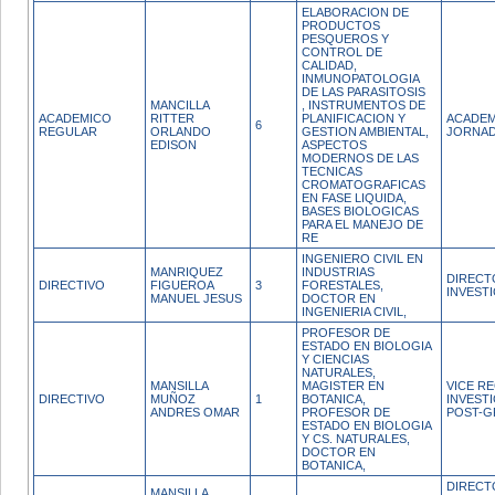
ELABORACION DE
PRODUCTOS
PESQUEROS Y
CONTROL DE
CALIDAD,
INMUNOPATOLOGIA
DE LAS PARASITOSIS
MANCILLA
, INSTRUMENTOS DE
ACADEMICO
RITTER
PLANIFICACION Y
ACADEM
6
REGULAR
ORLANDO
GESTION AMBIENTAL,
JORNAD
EDISON
ASPECTOS
MODERNOS DE LAS
TECNICAS
CROMATOGRAFICAS
EN FASE LIQUIDA,
BASES BIOLOGICAS
PARA EL MANEJO DE
RE
INGENIERO CIVIL EN
MANRIQUEZ
INDUSTRIAS
DIRECT
DIRECTIVO
FIGUEROA
3
FORESTALES,
INVEST
MANUEL JESUS
DOCTOR EN
INGENIERIA CIVIL,
PROFESOR DE
ESTADO EN BIOLOGIA
Y CIENCIAS
NATURALES,
MANSILLA
MAGISTER EN
VICE R
DIRECTIVO
MUÑOZ
1
BOTANICA,
INVEST
ANDRES OMAR
PROFESOR DE
POST-
ESTADO EN BIOLOGIA
Y CS. NATURALES,
DOCTOR EN
BOTANICA,
DIRECT
MANSILLA