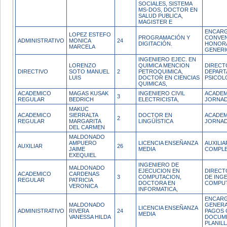
SOCIALES, SISTEMA
MS-DOS, DOCTOR EN
SALUD PUBLICA,
MAGISTER E
ENCARG
LOPEZ ESTEFO
PROGRAMACIÓN Y
CONVEN
ADMINISTRATIVO
MONICA
24
DIGITACIÓN.
HONOR
MARCELA
GENERI
INGENIERO EJEC. EN
LORENZO
QUIMICA MENCION
DIRECT
DIRECTIVO
SOTO MANUEL
2
PETROQUIMICA,
DEPART
LUIS
DOCTOR EN CIENCIAS
PSICOL
QUIMICAS,
ACADEMICO
MAGAS KUSAK
INGENIERO CIVIL
ACADEM
3
REGULAR
BEDRICH
ELECTRICISTA,
JORNAD
MAKUC
ACADEMICO
SIERRALTA
DOCTOR EN
ACADEM
2
REGULAR
MARGARITA
LINGÜÍSTICA
JORNAD
DEL CARMEN
MALDONADO
AMPUERO
LICENCIA ENSEÑANZA
AUXILI
AUXILIAR
26
JAIME
MEDIA
COMPL
EXEQUIEL
INGENIERO DE
MALDONADO
EJECUCION EN
DIRECT
ACADEMICO
CARDENAS
3
COMPUTACION,
DE INGE
REGULAR
PATRICIA
DOCTORA EN
COMPU
VERONICA
INFORMATICA,
ENCARG
MALDONADO
GENERA
LICENCIA ENSEÑANZA
ADMINISTRATIVO
RIVERA
24
PAGOS 
MEDIA
VANESSA HILDA
DOCUM
PLANILL