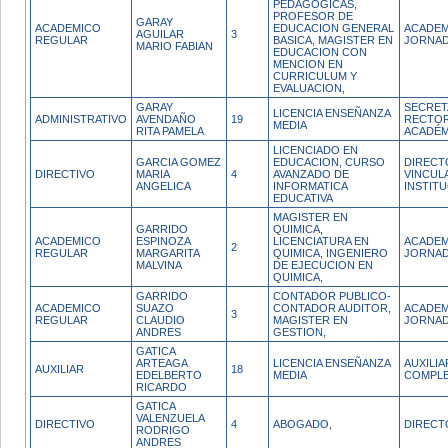
PEDAGOGICAS,
PROFESOR DE
GARAY
ACADEMICO
EDUCACION GENERAL
ACADEM
AGUILAR
3
REGULAR
BASICA, MAGISTER EN
JORNAD
MARIO FABIAN
EDUCACION CON
MENCION EN
CURRICULUM Y
EVALUACION,
GARAY
SECRETA
LICENCIA ENSEÑANZA
ADMINISTRATIVO
AVENDAÑO
19
RECTOR
MEDIA
RITA PAMELA
ACADÉM
LICENCIADO EN
GARCIA GOMEZ
EDUCACION, CURSO
DIRECT
DIRECTIVO
MARIA
4
AVANZADO DE
VINCUL
ANGELICA
INFORMATICA
INSTIT
EDUCATIVA
MAGISTER EN
GARRIDO
QUIMICA,
ACADEMICO
ESPINOZA
LICENCIATURA EN
ACADEM
2
REGULAR
MARGARITA
QUIMICA, INGENIERO
JORNAD
MALVINA
DE EJECUCION EN
QUIMICA,
GARRIDO
CONTADOR PUBLICO-
ACADEMICO
SUAZO
CONTADOR AUDITOR,
ACADEM
3
REGULAR
CLAUDIO
MAGISTER EN
JORNAD
ANDRES
GESTION,
GATICA
ARTEAGA
LICENCIA ENSEÑANZA
AUXILI
AUXILIAR
18
EDELBERTO
MEDIA
COMPL
RICARDO
GATICA
VALENZUELA
DIRECTIVO
4
ABOGADO,
DIRECT
RODRIGO
ANDRES