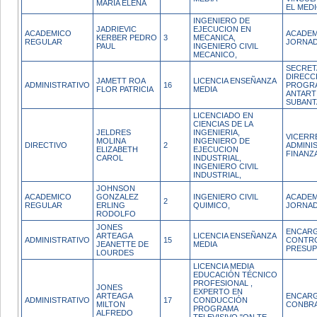
MARIA ELENA
EL MED
INGENIERO DE
JADRIEVIC
EJECUCION EN
ACADEMICO
ACADEM
KERBER PEDRO
3
MECANICA,
REGULAR
JORNAD
PAUL
INGENIERO CIVIL
MECANICO,
SECRET
DIRECC
JAMETT ROA
LICENCIA ENSEÑANZA
ADMINISTRATIVO
16
PROGR
FLOR PATRICIA
MEDIA
ANTART
SUBANT
LICENCIADO EN
CIENCIAS DE LA
JELDRES
INGENIERIA,
VICERR
MOLINA
INGENIERO DE
DIRECTIVO
2
ADMINI
ELIZABETH
EJECUCION
FINANZ
CAROL
INDUSTRIAL,
INGENIERO CIVIL
INDUSTRIAL,
JOHNSON
ACADEMICO
GONZALEZ
INGENIERO CIVIL
ACADEM
2
REGULAR
ERLING
QUIMICO,
JORNAD
RODOLFO
JONES
ENCAR
ARTEAGA
LICENCIA ENSEÑANZA
ADMINISTRATIVO
15
CONTR
JEANETTE DE
MEDIA
PRESU
LOURDES
LICENCIA MEDIA
EDUCACIÓN TÉCNICO
PROFESIONAL ,
JONES
EXPERTO EN
ARTEAGA
ENCARG
ADMINISTRATIVO
17
CONDUCCIÓN
MILTON
CONBRA
PROGRAMA
ALFREDO