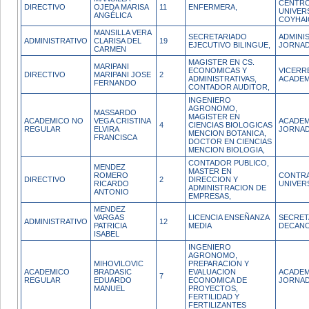
CENTR
DIRECTIVO
OJEDA MARISA
11
ENFERMERA,
UNIVER
ANGÉLICA
COYHAI
MANSILLA VERA
SECRETARIADO
ADMINI
ADMINISTRATIVO
CLARISA DEL
19
EJECUTIVO BILINGUE,
JORNAD
CARMEN
MAGISTER EN CS.
MARIPANI
ECONOMICAS Y
VICERR
DIRECTIVO
MARIPANI JOSE
2
ADMINISTRATIVAS,
ACADEM
FERNANDO
CONTADOR AUDITOR,
INGENIERO
AGRONOMO,
MASSARDO
MAGISTER EN
ACADEMICO NO
VEGA CRISTINA
ACADEM
4
CIENCIAS BIOLOGICAS
REGULAR
ELVIRA
JORNA
MENCION BOTANICA,
FRANCISCA
DOCTOR EN CIENCIAS
MENCION BIOLOGIA,
CONTADOR PUBLICO,
MENDEZ
MASTER EN
ROMERO
CONTRA
DIRECTIVO
2
DIRECCION Y
RICARDO
UNIVER
ADMINISTRACION DE
ANTONIO
EMPRESAS,
MENDEZ
VARGAS
LICENCIA ENSEÑANZA
SECRET
ADMINISTRATIVO
12
PATRICIA
MEDIA
DECAN
ISABEL
INGENIERO
AGRONOMO,
MIHOVILOVIC
PREPARACION Y
ACADEMICO
BRADASIC
EVALUACION
ACADEM
7
REGULAR
EDUARDO
ECONOMICA DE
JORNAD
MANUEL
PROYECTOS,
FERTILIDAD Y
FERTILIZANTES