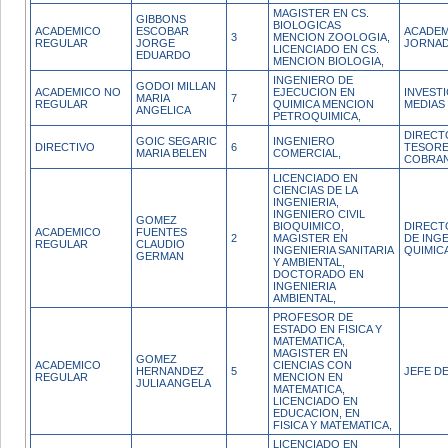
MAGISTER EN CS.
GIBBONS
BIOLOGICAS
ACADEMICO
ESCOBAR
ACADEM
3
MENCION ZOOLOGIA,
REGULAR
JORGE
JORNAD
LICENCIADO EN CS.
EDUARDO
MENCION BIOLOGIA,
INGENIERO DE
GODOI MILLAN
ACADEMICO NO
EJECUCION EN
INVEST
MARIA
7
REGULAR
QUIMICA MENCION
MEDIAS
ANGELICA
PETROQUIMICA,
DIRECT
GOIC SEGARIC
INGENIERO
DIRECTIVO
6
TESORE
MARIA BELEN
COMERCIAL,
COBRA
LICENCIADO EN
CIENCIAS DE LA
INGENIERIA,
INGENIERO CIVIL
GOMEZ
BIOQUIMICO,
DIRECT
ACADEMICO
FUENTES
2
MAGISTER EN
DE INGE
REGULAR
CLAUDIO
INGENIERIA SANITARIA
QUIMIC
GERMAN
Y AMBIENTAL,
DOCTORADO EN
INGENIERIA
AMBIENTAL,
PROFESOR DE
ESTADO EN FISICA Y
MATEMATICA,
MAGISTER EN
GOMEZ
ACADEMICO
CIENCIAS CON
HERNANDEZ
5
JEFE D
REGULAR
MENCION EN
JULIA ANGELA
MATEMATICA,
LICENCIADO EN
EDUCACION, EN
FISICA Y MATEMATICA,
LICENCIADO EN