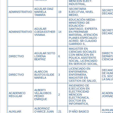
MENCION ELECT.
INDUSTRIAL,
AGUILAR DIAZ
SECRETARIA
SECRET
ADMINISTRATIVO
MARIELA
19
EJECUTVIA, NIVEL
DECAN
TAMARA
MEDIO,
EDUCACIÓN MEDIA -
MINISTERIO DE
EDUACIÓN -
AGUILAR
SANTIAGO, EXPERTA
SECRET
ADMINISTRATIVO
OJEDA ESTHER
14
EN PREPARAR
DECAN
VIVIANA
MATERIAL, ATENCIÓN
PLANES ESPECIALES -
ACRED. SR CLAUDIO
GARRIDO S.,
MAGISTER EN
CIENCIAS SOCIALES
AGUILAR SOTO
DIRECT
CON MENCION EN
DIRECTIVO
LORENA
6
DEPART
POLIICA, ASISTENTE
BEATRIZ
CIENCI
SOCIAL, LICENCIADO
EN SERVICIO SOCIAL,
LICENCIADO EN
DECANO
ALARCON
ENFERMERIA,
DE HUM
DIRECTIVO
BUSTOS ELIDE
3
ENFERMERA,
CS. SOC
MARIELA
MAGISTER EN
LA SAL
GESTION DE SALUD,
INGENIERO DE
EJECUCION EN
ALBERTI
ELECTRICIDAD
ACADEMICO
VILLALOBOS
ACADEM
2
MENCION
REGULAR
PEDRO
JORNAD
ELECTRONICA,
ENRIQUE
DOCTOR EN
INFORMATICA,
ALBORNOZ
AUXILI
AUXILIAR
OYARCE JUAN
21
5º AÑO BASICO