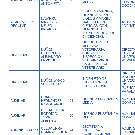
ADMINISTRATIVO
MUÑOZ IRIS
16
MEDIA
HONOR
ANTONIETA
DOCENC
BIOLOGO MARINO,
LICENCIADO EN
NAVARRO
BIOLOGIA MARINA,
ACADEMICO NO
MARTINEZ
MAGISTER EN
ACADEM
2
REGULAR
NELSO
CIENCIAS, CON
JORNAD
PATRICIO
MENCION EN
BOTANICA, DOCTOR
EN CIENCIAS.
LICENCIADO EN
MEDICINA
NUÑEZ
VETERINARIA, II
DIRECT
GUERRERO
CURSO DE
CENTR
DIRECTIVO
11
ALEJANDRO
INSPECCION
UNIVER
ENRIQUE
VETERINARIA DE
PORVEN
CARNE, MEDICO
VETERINARIO,
DIRECT
VINCUL
INGENIERO DE
NUÑEZ LAGOS
UNIVER
DIRECTIVO
2
EJECUCION EN
SERGIO DANIEL
INSTIT
ELECTRICIDAD,
PÚBLIC
PRIVAD
OBANDO
LICENCIA ENSEÑANZA
AUXILI
AUXILIAR
HERNANDEZ
21
MEDIA
COMPL
RAMON ANGEL
OJEDA OJEDA
RODRIGO
LICENCIA ENSEÑANZA
AUXILI
AUXILIAR
26
JORGE
MEDIA
COMPL
ALBERTO
SECRETARIA
OJEDA URRA
ADMINI
ADMINISTRATIVO
24
EJECUTIVA
ORIANA CECILIA
JORNAD
COMPUTACIONAL,