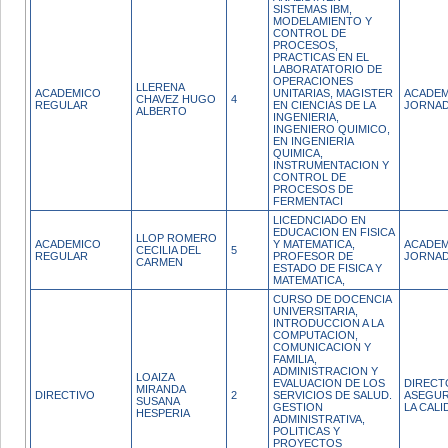
SISTEMAS IBM,
MODELAMIENTO Y
CONTROL DE
PROCESOS,
PRACTICAS EN EL
LABORATATORIO DE
OPERACIONES
LLERENA
ACADEMICO
UNITARIAS, MAGISTER
ACADEM
CHAVEZ HUGO
4
REGULAR
EN CIENCIAS DE LA
JORNAD
ALBERTO
INGENIERIA,
INGENIERO QUIMICO,
EN INGENIERIA
QUIMICA,
INSTRUMENTACION Y
CONTROL DE
PROCESOS DE
FERMENTACI
LICEDNCIADO EN
EDUCACION EN FISICA
LLOP ROMERO
ACADEMICO
Y MATEMATICA,
ACADEM
CECILIA DEL
5
REGULAR
PROFESOR DE
JORNA
CARMEN
ESTADO DE FISICA Y
MATEMATICA,
CURSO DE DOCENCIA
UNIVERSITARIA,
INTRODUCCION A LA
COMPUTACION,
COMUNICACION Y
FAMILIA,
ADMINISTRACION Y
LOAIZA
EVALUACION DE LOS
DIRECT
MIRANDA
DIRECTIVO
2
SERVICIOS DE SALUD.
ASEGUR
SUSANA
GESTION
LA CALI
HESPERIA
ADMINISTRATIVA,
POLITICAS Y
PROYECTOS