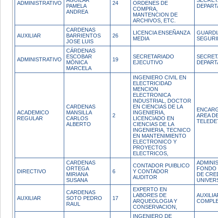
AGUILAR
SECRET
ADMINISTRATIVO
24
ORDENES DE
PAMELA
DEPAR
COMPRA,
ANDREA
MANTENCION DE
ARCHIVOS, ETC.
CARDENAS
LICENCIA ENSEÑANZA
GUARDI
AUXILIAR
BARRIENTOS
26
MEDIA
SEGURI
JOSE LUIS
CÁRDENAS
ESCOBAR
SECRETARIADO
SECRET
ADMINISTRATIVO
19
MÓNICA
EJECUTIVO
DEPAR
MARCELA
INGENIERO CIVIL EN
ELECTRICIDAD
MENCION
ELECTRONICA
INDUSTRIAL, DOCTOR
CARDENAS
EN CIENCIAS DE LA
ENCARG
ACADEMICO
MANSILLA
INGENIERIA,
2
AREA D
REGULAR
CARLOS
LICENCIADO EN
TELEDE
ALBERTO
CIENCIAS DE LA
INGENIERIA, TECNICO
EN MANTENIMIENTO
ELECTRONICO Y
PROYECTOS
ELECTRICOS,
CARDENAS
ADMINI
CONTADOR PUIBLICO
ORTEGA
FONDO 
DIRECTIVO
6
Y CONTADOR
MIRIANA
DE CRE
AUDITOR
SUSANA
UNIVER
EXPERTO EN
CARDENAS
LABORES DE
AUXILI
AUXILIAR
SOTO PEDRO
17
ARQUEOLOGIA Y
COMPL
RAUL
CONSERVACION,
INGENIERO DE