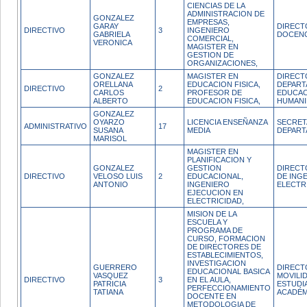
CIENCIAS DE LA
ADMINISTRACION DE
GONZALEZ
EMPRESAS,
GARAY
DIRECT
DIRECTIVO
3
INGENIERO
GABRIELA
DOCENC
COMERCIAL,
VERONICA
MAGISTER EN
GESTION DE
ORGANIZACIONES,
GONZALEZ
MAGISTER EN
DIRECT
ORELLANA
EDUCACION FISICA,
DEPART
DIRECTIVO
2
CARLOS
PROFESOR DE
EDUCAC
ALBERTO
EDUCACION FISICA,
HUMANI
GONZALEZ
OYARZO
LICENCIA ENSEÑANZA
SECRET
ADMINISTRATIVO
17
SUSANA
MEDIA
DEPAR
MARISOL
MAGISTER EN
PLANIFICACION Y
GONZALEZ
GESTION
DIRECT
DIRECTIVO
VELOSO LUIS
2
EDUCACIONAL,
DE INGE
ANTONIO
INGENIERO
ELECTR
EJECUCION EN
ELECTRICIDAD,
MISION DE LA
ESCUELA Y
PROGRAMA DE
CURSO, FORMACION
DE DIRECTORES DE
ESTABLECIMIENTOS,
INVESTIGACION
GUERRERO
DIRECT
EDUCACIONAL BASICA
VASQUEZ
MOVILI
DIRECTIVO
3
EN EL AULA,
PATRICIA
ESTUDIA
PERFECCIONAMIENTO
TATIANA
ACADÉM
DOCENTE EN
METODOLOGIA DE