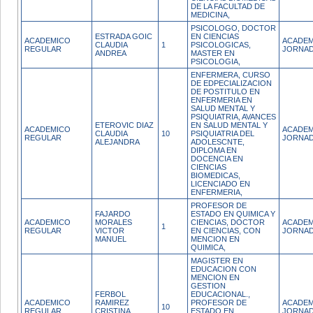
DE LA FACULTAD DE
MEDICINA,
PSICOLOGO, DOCTOR
ESTRADA GOIC
EN CIENCIAS
ACADEMICO
ACADEM
CLAUDIA
1
PSICOLOGICAS,
REGULAR
JORNAD
ANDREA
MASTER EN
PSICOLOGIA,
ENFERMERA, CURSO
DE EDPECIALIZACION
DE POSTITULO EN
ENFERMERIA EN
SALUD MENTAL Y
PSIQUIATRIA, AVANCES
ETEROVIC DIAZ
EN SALUD MENTAL Y
ACADEMICO
ACADEM
CLAUDIA
10
PSIQUIATRIA DEL
REGULAR
JORNAD
ALEJANDRA
ADOLESCNTE,
DIPLOMA EN
DOCENCIA EN
CIENCIAS
BIOMEDICAS,
LICENCIADO EN
ENFERMERIA,
PROFESOR DE
FAJARDO
ESTADO EN QUIMICA Y
ACADEMICO
MORALES
CIENCIAS, DOCTOR
ACADEM
1
REGULAR
VICTOR
EN CIENCIAS, CON
JORNAD
MANUEL
MENCION EN
QUIMICA,
MAGISTER EN
EDUCACION CON
MENCION EN
GESTION
FERBOL
EDUCACIONAL.,
ACADEMICO
RAMIREZ
PROFESOR DE
ACADEM
10
REGULAR
CRISTINA
ESTADO EN
JORNAD