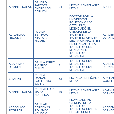
AGUERO
PAREDES
LICENCIA ENSEÑANZA
ADMINISTRATIVO
24
SECRET
ANDREA DEL
MEDIA
CARMEN
DOCTOR POR LA
UNIVERSITAT
POLITECNICA DE
CATALUNYA,
LICENCIADO EN
AGUILA
CIENCIAS DE LA
ACADEMICO
ESTRADA
INGENIERIA,
ACADEM
3
REGULAR
HECTOR
INGENIERO CIVIL EN
JORNAD
MIGUEL
MECANICA, MAGISTER
EN CIENCIAS DE LA
INGENIERIA CON
MENCION EN
INGENIERIA
MECANICA,
INGENIERO CIVIL
AGUILA JOFRE
ACADEMICO
MECANICO,
ACADEM
RICARDO
2
REGULAR
INGENIERIA CIVIL
JORNAD
EMILIO
MECANICA,
AGUILA
OYARZO
LICENCIA ENSEÑANZA
AUXILI
AUXILIAR
26
GUILLERMO
MEDIA
COMPL
JAVIER
AGUILA PEREZ
LICENCIA ENSEÑANZA
ADMINI
ADMINISTRATIVO
MARIA
19
MEDIA
JORNAD
ANGELICA
LICENCIADO EN
CIENCIAS DE LA
AGUILAR
INGENIERIA,
ACADEMICO
CARDENAS
ACADEM
6
INGENIERO CIVIL EN
REGULAR
ROLANDO
JORNAD
ELECTRICIDAD
NEMECIO