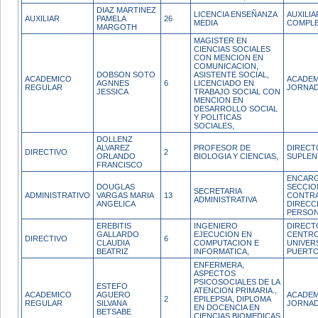
DIAZ MARTINEZ
LICENCIA ENSEÑANZA
AUXILI
AUXILIAR
PAMELA
26
MEDIA
COMPL
MARGOTH
MAGISTER EN
CIENCIAS SOCIALES
CON MENCION EN
COMUNICACION,
DOBSON SOTO
ASISTENTE SOCIAL,
ACADEMICO
ACADEM
AGNNES
6
LICENCIADO EN
REGULAR
JORNAD
JESSICA
TRABAJO SOCIAL CON
MENCION EN
DESARROLLO SOCIAL
Y POLITICAS
SOCIALES,
DOLLENZ
ALVAREZ
PROFESOR DE
DIRECT
DIRECTIVO
2
ORLANDO
BIOLOGIA Y CIENCIAS,
SUPLEN
FRANCISCO
ENCAR
DOUGLAS
SECCIO
SECRETARIA
ADMINISTRATIVO
VARGAS MARIA
13
CONTRA
ADMINISTRATIVA
ANGELICA
DIRECC
PERSO
EREBITIS
INGENIERO
DIRECT
GALLARDO
EJECUCION EN
CENTR
DIRECTIVO
6
CLAUDIA
COMPUTACION E
UNIVER
BEATRIZ
INFORMATICA,
PUERTO
ENFERMERA,
ASPECTOS
PSICOSOCIALES DE LA
ESTEFO
ATENCION PRIMARIA.,
ACADEMICO
AGUERO
ACADEM
2
EPILEPSIA, DIPLOMA
REGULAR
SILVANA
JORNAD
EN DOCENCIA EN
BETSABE
CIENCIAS BIOMEDICAS