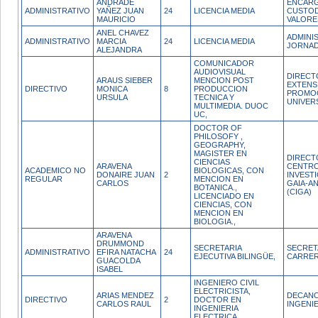
ANDRADE
ENCAR
ADMINISTRATIVO
YAÑEZ JUAN
24
LICENCIA MEDIA
CUSTOD
MAURICIO
VALORE
ANEL CHAVEZ
ADMINI
ADMINISTRATIVO
MARCIA
24
LICENCIA MEDIA
JORNAD
ALEJANDRA
COMUNICADOR
AUDIOVISUAL
DIRECT
ARAUS SIEBER
MENCION POST
EXTENS
DIRECTIVO
MONICA
8
PRODUCCION
PROMO
URSULA
TECNICA Y
UNIVER
MULTIMEDIA. DUOC
UC,
DOCTOR OF
PHILOSOFY ,
GEOGRAPHY,
MAGISTER EN
DIRECT
CIENCIAS
ARAVENA
CENTRO
ACADEMICO NO
BIOLOGICAS, CON
DONAIRE JUAN
2
INVEST
REGULAR
MENCION EN
CARLOS
GAIA-A
BOTANICA.,
(CIGA)
LICENCIADO EN
CIENCIAS, CON
MENCION EN
BIOLOGIA.,
ARAVENA
DRUMMOND
SECRETARIA
SECRET
ADMINISTRATIVO
EFIRA NATACHA
24
EJECUTIVA BILINGÜE,
CARRE
GUACOLDA
ISABEL
INGENIERO CIVIL
ELECTRICISTA,
ARIAS MENDEZ
DECANO
DIRECTIVO
2
DOCTOR EN
CARLOS RAUL
INGENI
INGENIERIA
ELECTRICA,