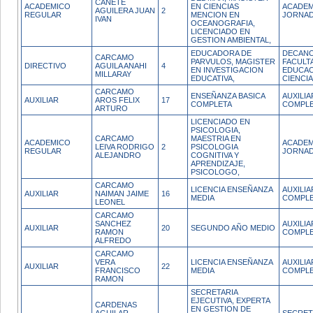
CAÑETE
ACADEMICO
EN CIENCIAS
ACADEM
AGUILERA JUAN
2
REGULAR
MENCION EN
JORNAD
IVAN
OCEANOGRAFIA,
LICENCIADO EN
GESTION AMBIENTAL,
EDUCADORA DE
DECANO
CARCAMO
PARVULOS, MAGISTER
FACULT
DIRECTIVO
AGUILA ANAHI
4
EN INVESTIGACION
EDUCAC
MILLARAY
EDUCATIVA,
CIENCI
CARCAMO
ENSEÑANZA BASICA
AUXILI
AUXILIAR
AROS FELIX
17
COMPLETA
COMPL
ARTURO
LICENCIADO EN
PSICOLOGIA,
CARCAMO
MAESTRIA EN
ACADEMICO
ACADEM
LEIVA RODRIGO
2
PSICOLOGIA
REGULAR
JORNAD
ALEJANDRO
COGNITIVA Y
APRENDIZAJE,
PSICOLOGO,
CARCAMO
LICENCIA ENSEÑANZA
AUXILI
AUXILIAR
NAIMAN JAIME
16
MEDIA
COMPL
LEONEL
CARCAMO
SANCHEZ
AUXILI
AUXILIAR
20
SEGUNDO AÑO MEDIO
RAMON
COMPL
ALFREDO
CARCAMO
VERA
LICENCIA ENSEÑANZA
AUXILI
AUXILIAR
22
FRANCISCO
MEDIA
COMPL
RAMON
SECRETARIA
EJECUTIVA, EXPERTA
CARDENAS
EN GESTION DE