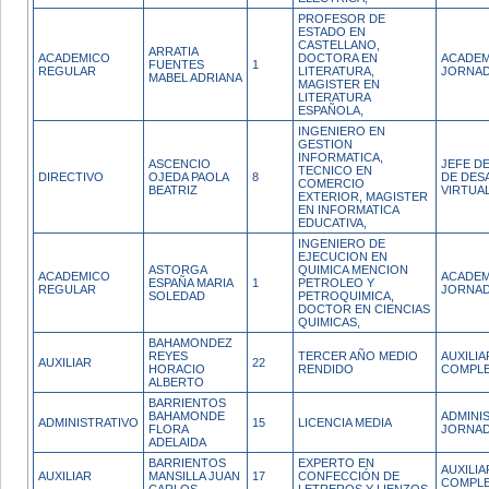
PROFESOR DE
ESTADO EN
CASTELLANO,
ARRATIA
ACADEMICO
DOCTORA EN
ACADEM
FUENTES
1
REGULAR
LITERATURA,
JORNAD
MABEL ADRIANA
MAGISTER EN
LITERATURA
ESPAÑOLA,
INGENIERO EN
GESTION
INFORMATICA,
ASCENCIO
JEFE DE
TECNICO EN
DIRECTIVO
OJEDA PAOLA
8
DE DES
COMERCIO
BEATRIZ
VIRTUA
EXTERIOR, MAGISTER
EN INFORMATICA
EDUCATIVA,
INGENIERO DE
EJECUCION EN
ASTORGA
QUIMICA MENCION
ACADEMICO
ACADEM
ESPAÑA MARIA
1
PETROLEO Y
REGULAR
JORNAD
SOLEDAD
PETROQUIMICA,
DOCTOR EN CIENCIAS
QUIMICAS,
BAHAMONDEZ
REYES
TERCER AÑO MEDIO
AUXILI
AUXILIAR
22
HORACIO
RENDIDO
COMPL
ALBERTO
BARRIENTOS
BAHAMONDE
ADMINI
ADMINISTRATIVO
15
LICENCIA MEDIA
FLORA
JORNAD
ADELAIDA
BARRIENTOS
EXPERTO EN
AUXILI
AUXILIAR
MANSILLA JUAN
17
CONFECCIÓN DE
COMPL