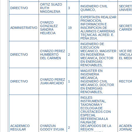
ORTIZ SUAZO
INGENIERO CIVIL
SECRET
DIRECTIVO
RUTH
3
QUIMICO,
UNIVER
MAGDALENA
EXPERTA EN REALIZAR
PROMOCION,
OYARZO
INFORMACION E
GONZALEZ
SECRET
ADMINISTRATIVO
19
INSCRIPCION DE
SANDRA
CARRE
ALUMNOS CARRERAS
HELVECIA
TECNICAS. ACRED. E.
PEÑA 2014,
INGENIERO DE
EJECUCION
OYARZO PEREZ
MECANICO, MAGISTER
VICE R
DIRECTIVO
HUMBERTO
2
EN INGENIERIA
VINCUL
DEL CARMEN
MECANICA, DOCTOR
EL MED
EN ENERGÍAS
RENOVABLES,
MAGISTER EN
INGENIERIA
MECANICA,
OYARZO PEREZ
DIRECTIVO
1
INGENIERO CIVIL
RECTO
JUAN ARCADIO
MECANICO, DOCTOR
EN ENERGIAS
RENOVABLES,
INGLES
INSTRUMENTAL,
TAXONOMIA Y
ECOLOGIA DE
CRUSTACEOS CON
ESPECIAL
REFERENCIA A LA
FAUNA DE
ACADEMICO
OYARZUN
DECAPODOS DE LA
ACADEM
2
REGULAR
GODOY SYLVIA
REGION
JORNAD