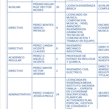
PERANCHIGUAY
LICENCIA ENSEÑANZA
AUXILI
AUXILIAR
RUIZ HECTOR
26
BÁSICA
COMPL
MOISES
LICENCIADO EN
MUSICA,
COMPOSICION
MUSICAL - NIVEL
PEREZ BONTES
ENCAR
AVANZADO,
DIRECTIVO
SERGIO
9
CONSER
INGENIERIA EN
PATRICIO
MUSICA
GRABACION,
TECNICAS DE
COMUNICACION Y
TRABAJO EN EQUIPO,
PEREZ CANDIA
INGENIERO
DIRECT
DIRECTIVO
VICENTE
8
MECÁNICO
RECURS
CLAUDIO
INDUSTRIAL
PEREZ D
PROFESOR DE
ACADEMICO
ACADEM
ANGELO
2
ESTADO EN BIOLOGIA
REGULAR
INVEST
VICENTE
Y QUIMICA,
DIRECT
PEREZ MAYOR
INGENIERO CIVIL
ADMISI
DIRECTIVO
VICTOR
2
ELECTRICO,
REGIST
ARSENIO
TITULA
LICENCIADA EN
ENSEÑANZA MEDIA -
INSTITUTO SAGRADA
FAMILIA --, EXPERTA
EN COORDINAR
PEREZ OYARZO
SECRET
ADMINISTRATIVO
24
INSCRIPCIONES,
JESSICA PAOLA
DEPAR
PLANIFICAR
ACTIVIDADES PLAN
ESPECIAL, GESTION
DE CONVENIOS Y