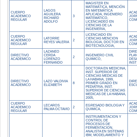
MAGISTER EN
MATEMÁTICA, MENCIÓN
LAGOS
EN MATEMÁTICA
CUERPO
ACA
AGUILERA
APLICADA, INGENIERO
ACADEMICO
3
JOR
RICHARD
MATEMATICO,
REGULAR
COM
ADOLFO
LICENCIADEO EN
CIENCIAS DE LA
INGENIERIA,
LICENCIADO EN
CUERPO
ACA
LATORRE
CIENCIAS MENCION
ACADEMICO
2
JOR
REYES VALERIA
BIOLOGIA, DOCTOR EN
REGULAR
COM
BIOTECNOLOGIA,
LAZANEO
DIR
DIRECTIVO
CERDA
INGENIERO CIVIL
PLAN
2
ACADEMICO
LORENZO
QUIMICO,
DES
FERNANDO
INST
DOCTORA EN MEDICINA,
INST. SUPERIOR DE
CIENCIAS MEDICAS DE
LA HABANA, 1999,
DIRECTIVO
LAZO VALDIVIA
DIR
8
PRIMER GRADO EN
ACADEMICO
ELIZABETH
ESC
PEDIATRIA, INST.
SUPERIOR DE CIENCIAS
MEDICAS DE LA HABANA,
2005,
CUERPO
ACA
LECAROS
EGRESADO BIOLOGIA Y
ACADEMICO
2
JOR
PALMA OCTAVIO
QUIMICA,
REGULAR
COM
INSTRUMENTACION Y
CONTROL DE
PROCESOS DE
FERMENTACION,
ANALISTA EN SISTEMAS
IBM, MODELAMIENTO Y