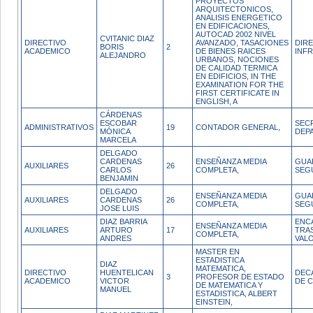
PROYECTOS
ARQUITECTONICOS,
ANALISIS ENERGETICO
EN EDIFICACIONES,
AUTOCAD 2002 NIVEL
CVITANIC DIAZ
DIRECTIVO
AVANZADO, TASACIONES
DIR
BORIS
2
ACADEMICO
DE BIENES RAICES
INF
ALEJANDRO
URBANOS, NOCIONES
DE CALIDAD TERMICA
EN EDIFICIOS, IN THE
EXAMINATION FOR THE
FIRST CERTIFICATE IN
ENGLISH, A
CÁRDENAS
ESCOBAR
SEC
ADMINISTRATIVOS
19
CONTADOR GENERAL,
MÓNICA
DEP
MARCELA
DELGADO
CARDENAS
ENSEÑANZA MEDIA
GUA
AUXILIARES
26
CARLOS
COMPLETA,
SEG
BENJAMIN
DELGADO
ENSEÑANZA MEDIA
GUA
AUXILIARES
CARDENAS
26
COMPLETA,
SEG
JOSE LUIS
DIAZ BARRIA
ENC
ENSEÑANZA MEDIA
AUXILIARES
ARTURO
17
TRA
COMPLETA,
ANDRES
VAL
MASTER EN
ESTADISTICA
DIAZ
MATEMATICA,
DIRECTIVO
HUENTELICAN
DEC
3
PROFESOR DE ESTADO
ACADEMICO
VICTOR
DE C
DE MATEMATICA Y
MANUEL
ESTADISTICA, ALBERT
EINSTEIN,