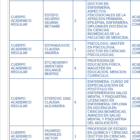
DOCTOR EN
ENFERMERIA,
ASPECTOS
ESTEFO
PSICOSOCIALES DE LA
CUERPO
ACA
AGUERO
ATENCION PRIMARIA.,
ACADEMICO
2
JOR
SILVANA
EPILEPSIA, ENFERMERA,
REGULAR
COM
BETSABE
DIPLOMA EN DOCENCIA
EN CIENCIAS
BIOMEDICAS DE LA
FACULTAD DE MEDICINA,
PSICOLOGO, MASTER
CUERPO
ESTRADA GOIC
ACA
EN PSICOLOGIA,
ACADEMICO
CLAUDIA
1
JOR
DOCTOR EN CIENCIAS
REGULAR
ANDREA
COM
PSICOLOGICAS,
PROFESORA DE
ETCHEVERRY
CUERPO
EDUCACION FISICA,
ACA
ARENTSEN
ACADEMICO
6
MAGISTER EN
JOR
SOLANGE
REGULAR
EDUCACION, MENCION
COM
BEATRIZ
CURRICULO,
ENFERMERA, CURSO DE
EDPECIALIZACION DE
POSTITULO EN
ENFERMERIA EN SALUD
MENTAL Y PSIQUIATRIA,
CUERPO
ETEROVIC DIAZ
ACA
LICENCIADO EN
ACADEMICO
CLAUDIA
6
JOR
ENFERMERIA, DIPLOMA
REGULAR
ALEJANDRA
COM
EN DOCENCIA EN
CIENCIAS BIOMEDICAS,
AVANCES EN SALUD
MENTAL Y PSIQUIATRIA
DEL ADOLESCNTE,
PROFESOR DE ESTADO
FAJARDO
CUERPO
EN QUIMICA Y CIENCIAS,
ACA
MORALES
ACADEMICO
1
DOCTOR EN CIENCIAS,
JOR
VICTOR