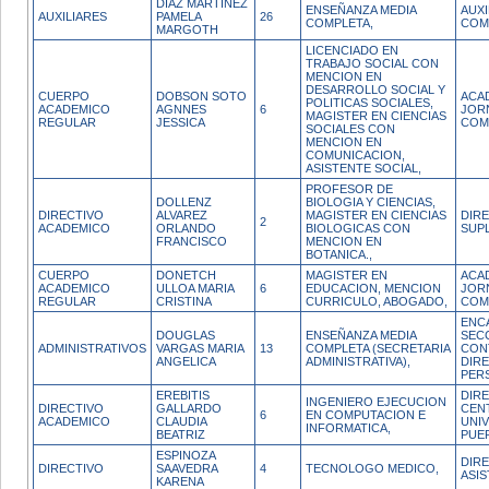
DIAZ MARTINEZ
ENSEÑANZA MEDIA
AUX
AUXILIARES
PAMELA
26
COMPLETA,
COM
MARGOTH
LICENCIADO EN
TRABAJO SOCIAL CON
MENCION EN
DESARROLLO SOCIAL Y
CUERPO
DOBSON SOTO
ACA
POLITICAS SOCIALES,
ACADEMICO
AGNNES
6
JOR
MAGISTER EN CIENCIAS
REGULAR
JESSICA
COM
SOCIALES CON
MENCION EN
COMUNICACION,
ASISTENTE SOCIAL,
PROFESOR DE
DOLLENZ
BIOLOGIA Y CIENCIAS,
DIRECTIVO
ALVAREZ
MAGISTER EN CIENCIAS
DIR
2
ACADEMICO
ORLANDO
BIOLOGICAS CON
SUP
FRANCISCO
MENCION EN
BOTANICA.,
CUERPO
DONETCH
MAGISTER EN
ACA
ACADEMICO
ULLOA MARIA
6
EDUCACION, MENCION
JOR
REGULAR
CRISTINA
CURRICULO, ABOGADO,
COM
ENC
DOUGLAS
ENSEÑANZA MEDIA
SEC
ADMINISTRATIVOS
VARGAS MARIA
13
COMPLETA (SECRETARIA
CON
ANGELICA
ADMINISTRATIVA),
DIRE
PER
EREBITIS
DIR
INGENIERO EJECUCION
DIRECTIVO
GALLARDO
CEN
6
EN COMPUTACION E
ACADEMICO
CLAUDIA
UNIV
INFORMATICA,
BEATRIZ
PUE
ESPINOZA
DIRE
DIRECTIVO
SAAVEDRA
4
TECNOLOGO MEDICO,
ASIS
KARENA