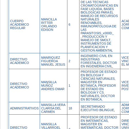
DE LAS TECNICAS
CROMATOGRAFICAS EN
FASE LIQUIDA, BASES
BIOLOGICAS PARA EL
MANEJO DE RECURSOS
MANCILLA
NATURALES
CUERPO
ACA
RITTER
RENOVABLES,
ACADEMICO
6
JOR
ORLANDO
INMUNOPATOLOGIA DE
REGULAR
COM
EDISON
LAS
PARASITOSIS_x000D_
, PRODUCCION Y
MANEJO DE SMOLT,
INSTRUMENTOS DE
PLANIFICACION Y
GESTION AMBIENTAL
INGENIERO CIVIL EN
MANRIQUEZ
VIC
DIRECTIVO
INDUSTRIAS
FIGUEROA
2
VIN
ACADEMICO
FORESTALES, DOCTOR
MANUEL JESUS
EL M
EN INGENIERIA CIVIL,
PROFESOR DE ESTADO
EN BIOLOGIA Y
CIENCIAS NATURALES,
MANSILLA
MAGISTER EN
VIC
DIRECTIVO
MUÑOZ
1
BOTANICA, PROFESOR
INVE
ACADEMICO
ANDRES OMAR
DE ESTADO EN
POS
BIOLOGIA Y CS.
NATURALES, DOCTOR
EN BOTANICA,
MANSILLA VERA
ADM
SECRETARIADO
ADMINISTRATIVOS
CLARISA DEL
18
JOR
EJECUTIVO BILINGUE,
CARMEN
COM
PROFESOR DE ESTADO
EN MATEMATICAS,
DIR
MANSILLA
MAGISTER EN
VIN
DIRECTIVO
VILLARROEL
MATEMATICAS, DOCTOR
UNIV