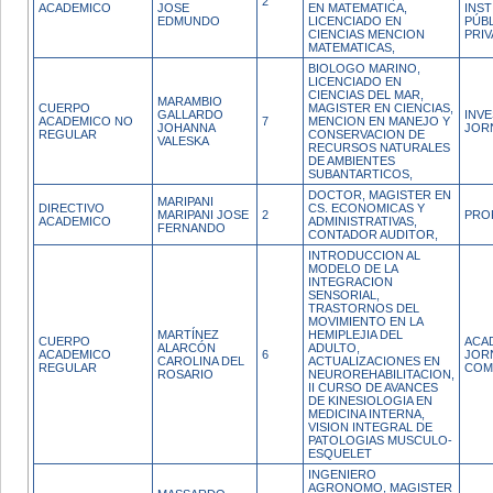
2
ACADEMICO
JOSE
EN MATEMATICA,
INS
EDMUNDO
LICENCIADO EN
PÚBL
CIENCIAS MENCION
PRI
MATEMATICAS,
BIOLOGO MARINO,
LICENCIADO EN
CIENCIAS DEL MAR,
MARAMBIO
CUERPO
MAGISTER EN CIENCIAS,
GALLARDO
INVE
ACADEMICO NO
7
MENCION EN MANEJO Y
JOHANNA
JOR
REGULAR
CONSERVACION DE
VALESKA
RECURSOS NATURALES
DE AMBIENTES
SUBANTARTICOS,
DOCTOR, MAGISTER EN
MARIPANI
DIRECTIVO
CS. ECONOMICAS Y
MARIPANI JOSE
2
PRO
ACADEMICO
ADMINISTRATIVAS,
FERNANDO
CONTADOR AUDITOR,
INTRODUCCION AL
MODELO DE LA
INTEGRACION
SENSORIAL,
TRASTORNOS DEL
MOVIMIENTO EN LA
MARTÍNEZ
HEMIPLEJIA DEL
CUERPO
ACA
ALARCÓN
ADULTO,
ACADEMICO
6
JOR
CAROLINA DEL
ACTUALIZACIONES EN
REGULAR
COM
ROSARIO
NEUROREHABILITACION,
II CURSO DE AVANCES
DE KINESIOLOGIA EN
MEDICINA INTERNA,
VISION INTEGRAL DE
PATOLOGIAS MUSCULO-
ESQUELET
INGENIERO
AGRONOMO, MAGISTER