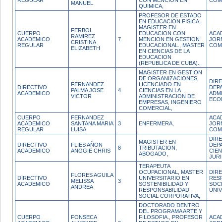
REGULAR
CON MENCION EN
COM
MANUEL
QUIMICA,
PROFESOR DE ESTADO
EN EDUCACION FISICA,
MAGISTER EN
FERBOL
CUERPO
EDUCACION CON
ACA
RAMIREZ
ACADEMICO
7
MENCION EN GESTION
JOR
CRISTINA
REGULAR
EDUCACIONAL., MASTER
COM
ELIZABETH
EN CIENCIAS DE LA
EDUCACION
(REPUBLICA DE CUBA).,
MAGISTER EN GESTION
DE ORGANIZACIONES,
DIR
FERNANDEZ
LICENCIADO EN
DIRECTIVO
DEP
PALMA JOSE
4
CIENCIAS EN LA
ACADEMICO
ADM
VICTOR
ADMINISTRACION DE
ECO
EMPRESAS, INGENIERO
COMERCIAL,
CUERPO
FERNANDEZ
ACA
ACADEMICO
SANTANA MARIA
3
ENFERMERA,
JOR
REGULAR
LUISA
COM
DIR
MAGISTER EN
DIRECTIVO
FLIES AÑON
DEP
8
TRIBUTACION,
ACADEMICO
ANGGIE CHRIS
CIEN
ABOGADO,
JURI
TERAPEUTA
OCUPACIONAL, MASTER
DIR
FLORES AGUILA
DIRECTIVO
UNIVERSITARIO EN
RES
MELISSA
3
ACADEMICO
SOSTENIBILIDAD Y
SOC
ANDREA
RESPONSABILIDAD
UNIV
SOCIAL CORPORATIVA,
DOCTORADO DENTRO
DEL PROGRAMA ARTE Y
CUERPO
FONSECA
FILOSOFIA., PROFESOR
ACA