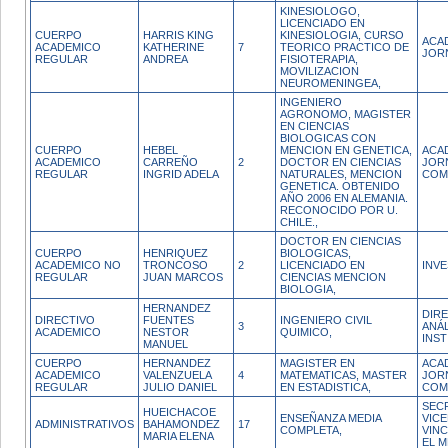
KINESIOLOGO,
LICENCIADO EN
CUERPO
HARRIS KING
KINESIOLOGIA, CURSO
ACA
ACADEMICO
KATHERINE
7
TEORICO PRACTICO DE
JOR
REGULAR
ANDREA
FISIOTERAPIA,
MOVILIZACION
NEUROMENINGEA,
INGENIERO
AGRONOMO, MAGISTER
EN CIENCIAS
BIOLOGICAS CON
CUERPO
HEBEL
MENCION EN GENETICA,
ACA
ACADEMICO
CARREÑO
2
DOCTOR EN CIENCIAS
JOR
REGULAR
INGRID ADELA
NATURALES, MENCION
COM
GENETICA. OBTENIDO
AÑO 2006 EN ALEMANIA.
RECONOCIDO POR U.
CHILE.,
DOCTOR EN CIENCIAS
CUERPO
HENRIQUEZ
BIOLOGICAS,
ACADEMICO NO
TRONCOSO
2
LICENCIADO EN
INV
REGULAR
JUAN MARCOS
CIENCIAS MENCION
BIOLOGIA,
HERNANDEZ
DIR
DIRECTIVO
FUENTES
INGENIERO CIVIL
3
ANÁL
ACADEMICO
NESTOR
QUIMICO,
INST
MANUEL
CUERPO
HERNANDEZ
MAGISTER EN
ACA
ACADEMICO
VALENZUELA
4
MATEMATICAS, MASTER
JOR
REGULAR
JULIO DANIEL
EN ESTADISTICA,
COM
SEC
HUEICHACOE
ENSEÑANZA MEDIA
VIC
ADMINISTRATIVOS
BAHAMONDEZ
17
COMPLETA,
VIN
MARIA ELENA
EL M