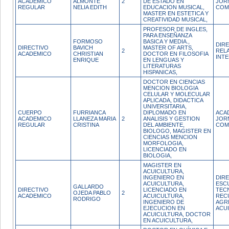
ACADEMICO
ALMONTE
2
DE ESTADO EN
JOR
REGULAR
NELIA EDITH
EDUCACION MUSICAL,
COM
MASTER EN ESTETICA Y
CREATIVIDAD MUSICAL,
PROFESOR DE INGLES,
PARA ENSEÑANZA
FORMOSO
BASICA Y MEDIA.,
DIR
DIRECTIVO
BAVICH
MASTER OF ARTS,
2
REL
ACADEMICO
CHRISTIAN
DOCTOR EN FILOSOFIA
INT
ENRIQUE
EN LENGUAS Y
LITERATURAS
HISPANICAS,
DOCTOR EN CIENCIAS
MENCION BIOLOGIA
CELULAR Y MOLECULAR
APLICADA, DIDACTICA
UNIVERSITARIA,
CUERPO
FURRIANCA
DIPLOMADO EN
ACA
ACADEMICO
LLANEZA MARIA
2
ANALISIS Y GESTION
JOR
REGULAR
CRISTINA
DEL AMBIENTE,
COM
BIOLOGO, MAGISTER EN
CIENCIAS MENCION
MORFOLOGIA,
LICENCIADO EN
BIOLOGIA,
MAGISTER EN
ACUICULTURA,
INGENIERO EN
DIR
ACUICULTURA,
ESCU
GALLARDO
DIRECTIVO
LICENCIADO EN
TECN
OJEDA PABLO
2
ACADEMICO
ACUICULTURA,
REC
RODRIGO
INGENIERO DE
AGR
EJECUCION EN
ACU
ACUICULTURA, DOCTOR
EN ACUICULTURA,