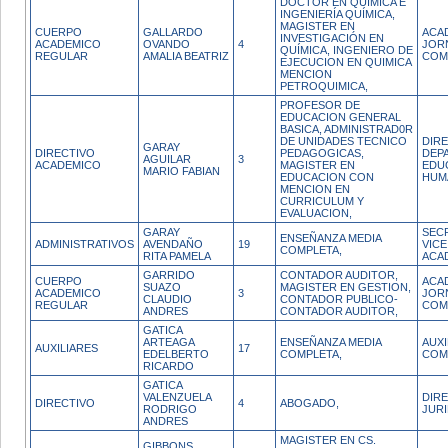
DOCTOR EN QUÍMICA E
INGENIERÍA QUÍMICA,
MAGISTER EN
CUERPO
GALLARDO
ACA
INVESTIGACIÓN EN
ACADEMICO
OVANDO
4
JOR
QUÍMICA, INGENIERO DE
REGULAR
AMALIA BEATRIZ
COM
EJECUCION EN QUIMICA
MENCION
PETROQUIMICA,
PROFESOR DE
EDUCACION GENERAL
BASICA, ADMINISTRAD0R
DE UNIDADES TECNICO
DIR
GARAY
DIRECTIVO
PEDAGOGICAS,
DEP
AGUILAR
3
ACADEMICO
MAGISTER EN
EDU
MARIO FABIAN
EDUCACION CON
HUM
MENCION EN
CURRICULUM Y
EVALUACION,
GARAY
SEC
ENSEÑANZA MEDIA
ADMINISTRATIVOS
AVENDAÑO
19
VIC
COMPLETA,
RITA PAMELA
ACA
GARRIDO
CONTADOR AUDITOR,
CUERPO
ACA
SUAZO
MAGISTER EN GESTION,
ACADEMICO
3
JOR
CLAUDIO
CONTADOR PUBLICO-
REGULAR
COM
ANDRES
CONTADOR AUDITOR,
GATICA
ARTEAGA
ENSEÑANZA MEDIA
AUX
AUXILIARES
17
EDELBERTO
COMPLETA,
COM
RICARDO
GATICA
VALENZUELA
DIR
DIRECTIVO
4
ABOGADO,
RODRIGO
JUR
ANDRES
MAGISTER EN CS.
GIBBONS