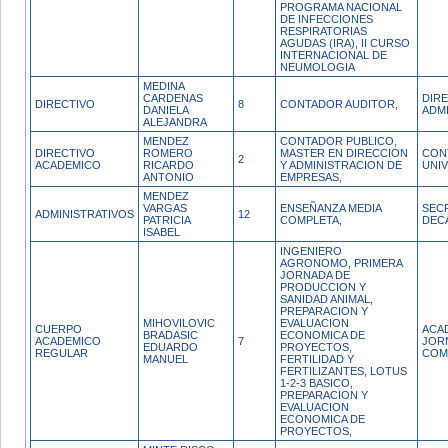
PROGRAMA NACIONAL
DE INFECCIONES
RESPIRATORIAS
AGUDAS (IRA), II CURSO
INTERNACIONAL DE
NEUMOLOGIA
MEDINA
CARDENAS
DIR
DIRECTIVO
8
CONTADOR AUDITOR,
DANIELA
ADM
ALEJANDRA
MENDEZ
CONTADOR PUBLICO,
DIRECTIVO
ROMERO
MASTER EN DIRECCION
CON
2
ACADEMICO
RICARDO
Y ADMINISTRACION DE
UNI
ANTONIO
EMPRESAS,
MENDEZ
VARGAS
ENSEÑANZA MEDIA
SEC
ADMINISTRATIVOS
12
PATRICIA
COMPLETA,
DEC
ISABEL
INGENIERO
AGRONOMO, PRIMERA
JORNADA DE
PRODUCCION Y
SANIDAD ANIMAL,
PREPARACION Y
MIHOVILOVIC
EVALUACION
CUERPO
ACA
BRADASIC
ECONOMICA DE
ACADEMICO
7
JOR
EDUARDO
PROYECTOS,
REGULAR
COM
MANUEL
FERTILIDAD Y
FERTILIZANTES, LOTUS
1-2-3 BASICO,
PREPARACION Y
EVALUACION
ECONOMICA DE
PROYECTOS,