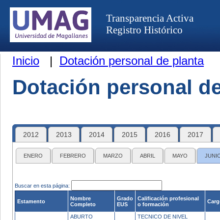
Transparencia Activa
Registro Histórico
Inicio
|
Dotación personal de planta
Dotación personal de
2012
2013
2014
2015
2016
2017
ENERO
FEBRERO
MARZO
ABRIL
MAYO
JUNI
Buscar en esta página:
Nombre
Grado
Calificación profesional
Estamento
Carg
Completo
EUS
o formación
ABURTO
TECNICO DE NIVEL