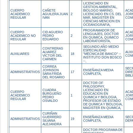
LICENCIADO EN
GESTION AMBIENTAL,
CUERPO
CAÑETE
BIOLOGO MARINO,
ACA
ACADEMICO
AGUILERA JUAN
2
LICENCIADO EN CS. DEL
JOR
REGULAR
IVAN
MAR, MAGISTER EN
COM
CIENCIAS MENCION EN
OCEANOGRAFIA,
PROGRAMADOR DE
CUERPO
CID AGUERO
ACA
LENGUAJES, DOCTOR
ACADEMICO NO
PEDRO
2
JOR
EN QUIMICA, QUIMICO
REGULAR
EDUARDO
COM
LABORATORISTA,
SEGUNDO AÑO MEDIO
CONTRERAS
ESPECIALIDAD
ALVAREZ
AUX
AUXILIARES
18
"MÉCNICA DE BANCO" --
VICTOR DEL
COM
INSTITUTO DON BOSCO
CARMEN
--,
CORREA
SEC
JOHNSON
ENSEÑANZA MEDIA
ADMINISTRATIVOS
17
DIR
SARA FRIDA
COMPLETA,
BIBL
DEL ROSARIO
DOCTOR OF
PHILOSOPHY,
CUADRA
LICENCIADO EN
CUERPO
ACA
BURGUEÑO
EDUCACION EN
ACADEMICO
1
JOR
PEDRO
QUIMICA Y BIOLOGIA,
REGULAR
COM
OSVALDO
PROFESOR DE ESTADO
DE QUIMICA Y BIOLOGIA,
MAGISTER EN QUIMICA,
CURIÑAN
GUERRERO
ENSEÑANZA MEDIA
SEC
ADMINISTRATIVOS
19
SILVANA
COMPLETA,
DEP
ALEJANDRA
DOCTOR PROGRAMA DE