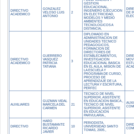
GESTION
EDUCACIONAL,
GONZALEZ
DIR
DIRECTIVO
INGENIERO EJECUCION
VELOSO LUIS
2
DE I
ACADEMICO
EN ELECTRICIDAD,
ANTONIO
ELE
MODELOS Y MEDIO
AMBIENTES
TECNOLOGICOS A
DISTANCIA,
DIPLOMADO EN
ADMINISTRACION DE
UNIDADES TECNICO
PEDAGOGICOS,
FORMACION DE
DIRECTORES DE
GUERRERO
ESTABLECIMIENTOS,
DIR
DIRECTIVO
VASQUEZ
INVESTIGACION
MOV
3
ACADEMICO
PATRICIA
EDUCACIONAL BASICA
ESTU
TATIANA
EN EL AULA, MISION DE
ACA
LA ESCUELA Y
PROGRAMA DE CURSO,
PROCESO DE
APRENDIZAJE DE LA
LECTURA Y ESCRITURA,
PERFEC
TECNICO DE NIVEL
SUPERIOR, ASISTENTE
GUZMAN VIDAL
EN EDUCACION BASICA.,
AUX
AUXILIARES
MARCELA DEL
21
TECNICO DE NIVEL
COM
CARMEN
SUPERIOR, ASISTENTE
EN EDUCACION
PARVULARIA.,
HARO
PERIODISTA,
BUSTAMANTE
DIR
DIRECTIVO
10
UNIVERSIDAD SANTO
RICARDO
COM
TOMAS, 2005.,
JAVIER