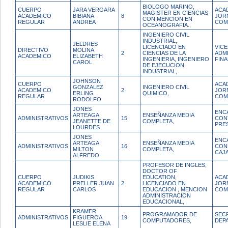
BIOLOGO MARINO,
CUERPO
JARA VERGARA
ACA
MAGISTER EN CIENCIAS
ACADEMICO
BIBIANA
8
JOR
CON MENCION EN
REGULAR
ANDREA
COM
OCEANOGRAFIA.,
INGENIERO CIVIL
INDUSTRIAL,
JELDRES
LICENCIADO EN
VIC
DIRECTIVO
MOLINA
2
CIENCIAS DE LA
ADM
ACADEMICO
ELIZABETH
INGENIERIA, INGENIERO
FIN
CAROL
DE EJECUCION
INDUSTRIAL,
JOHNSON
CUERPO
ACA
GONZALEZ
INGENIERO CIVIL
ACADEMICO
2
JOR
ERLING
QUIMICO,
REGULAR
COM
RODOLFO
JONES
ENC
ARTEAGA
ENSEÑANZA MEDIA
ADMINISTRATIVOS
15
CON
JEANETTE DE
COMPLETA,
PRE
LOURDES
JONES
ENC
ARTEAGA
ENSEÑANZA MEDIA
ADMINISTRATIVOS
16
CON
MILTON
COMPLETA,
CAJ
ALFREDO
PROFESOR DE INGLES,
DOCTOR OF
CUERPO
JUDIKIS
EDUCATION,
ACA
ACADEMICO
PRELLER JUAN
2
LICENCIADO EN
JOR
REGULAR
CARLOS
EDUCACION , MENCION
COM
ADMINISTRACION
EDUCACIONAL,
KRAMER
PROGRAMADOR DE
SEC
ADMINISTRATIVOS
FIGUEROA
19
COMPUTADORES,
DEP
LESLIE ELENA