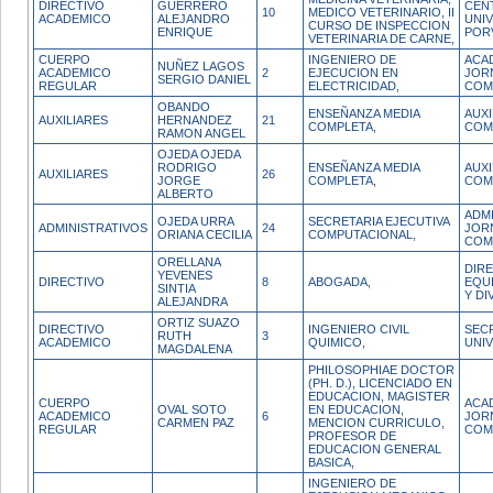
DIRECTIVO
GUERRERO
CEN
10
MEDICO VETERINARIO, II
ACADEMICO
ALEJANDRO
UNIV
CURSO DE INSPECCION
ENRIQUE
POR
VETERINARIA DE CARNE,
CUERPO
INGENIERO DE
ACA
NUÑEZ LAGOS
ACADEMICO
2
EJECUCION EN
JOR
SERGIO DANIEL
REGULAR
ELECTRICIDAD,
COM
OBANDO
ENSEÑANZA MEDIA
AUX
AUXILIARES
HERNANDEZ
21
COMPLETA,
COM
RAMON ANGEL
OJEDA OJEDA
RODRIGO
ENSEÑANZA MEDIA
AUX
AUXILIARES
26
JORGE
COMPLETA,
COM
ALBERTO
ADM
OJEDA URRA
SECRETARIA EJECUTIVA
ADMINISTRATIVOS
24
JOR
ORIANA CECILIA
COMPUTACIONAL,
COM
ORELLANA
DIRE
YEVENES
DIRECTIVO
8
ABOGADA,
EQU
SINTIA
Y DI
ALEJANDRA
ORTIZ SUAZO
DIRECTIVO
INGENIERO CIVIL
SECR
RUTH
3
ACADEMICO
QUIMICO,
UNI
MAGDALENA
PHILOSOPHIAE DOCTOR
(PH. D.), LICENCIADO EN
EDUCACION, MAGISTER
CUERPO
ACA
OVAL SOTO
EN EDUCACION,
ACADEMICO
6
JOR
CARMEN PAZ
MENCION CURRICULO,
REGULAR
COM
PROFESOR DE
EDUCACION GENERAL
BASICA,
INGENIERO DE