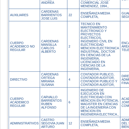
ANDREA
COMERCIAL JOSE
MENENDEZ, 1994.,
CARDENAS
ENSEÑANZA MEDIA
GUA
AUXILIARES
BARRIENTOS
22
COMPLETA,
SEG
JOSE LUIS
TECNICO EN
MANTENIMIENTO
ELECTRONICO Y
PROYECTOS
ELECTRICOS,
CARDENAS
INGENIERO CIVIL EN
CUERPO
ENC
MANSILLA
ELECTRICIDAD
ACADEMICO NO
2
ARE
CARLOS
MENCION ELECTRONICA
REGULAR
TEL
ALBERTO
INDUSTRIAL, DOCTOR
EN CIENCIAS DE LA
INGENIERIA,
LICENCIADO EN
CIENCIAS DE LA
INGENIERIA,
CARDENAS
CONTADOR PUBLICO,
DIR
ORTEGA
CONTADOR AUDITOR,
DIRECTIVO
4
ADMI
MIRIANA
CONTADOR PUIBLICO Y
FINA
SUSANA
CONTADOR AUDITOR,
INGENIERO DE
EJECUCION EN
CARVALLO
ELECTRICIDAD CON
CUERPO
ACA
BARRIENTOS
MENCION EN POTENCIA,
ACADEMICO
6
JOR
RUBEN
MAGISTER EN CIENCIAS
REGULAR
COM
ALFONSO
DE LA INGENIERIA CON
MENCION EN
INGENIERIA ELECTRICA.,
CASTRO
ADM
ENSEÑANZA MEDIA
ADMINISTRATIVOS
SEGOVIA JUAN
12
DEL 
COMPLETA,
ARTURO
BIE