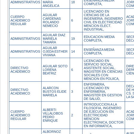
ENSEÑANZA MEDIA
ADMINISTRATIVOS
MARIA
18
JOR
COMPLETA,
ANGELICA
COM
LICENCIADO EN
AGUILAR
CIENCIAS DE LA
CUERPO
ACA
CARDENAS
INGENIERIA, INGENIERO
ACADEMICO
6
JOR
ROLANDO
CIVIL EN ELECTRICIDAD
REGULAR
COM
NEMECIO
MENCION ELECT.
INDUSTRIAL,
AGUILAR DIAZ
EDUCACION MEDIA
SEC
ADMINISTRATIVOS
MARIELA
19
COMPLETA,
DEC
TAMARA
AGUILAR
ENSEÑANZA MEDIA
SEC
ADMINISTRATIVOS
OJEDA ESTHER
14
COMPLETA,
DEC
VIVIANA
LICENCIADO EN
SERVICIO SOCIAL,
AGUILAR SOTO
DIR
DIRECTIVO
ASISTENTE SOCIAL,
LORENA
6
DEP
ACADEMICO
MAGISTER EN CIENCIAS
BEATRIZ
CIEN
SOCIALES CON
MENCION EN POLIICA,
ENFERMERA,
DEC
ALARCON
LICENCIADO EN
DIRECTIVO
DE 
BUSTOS ELIDE
3
ENFERMERIA,
ACADEMICO
CS. 
MARIELA
MAGISTER EN GESTION
LA S
DE SALUD,
INTRODUCCION A LA
FILOSOFIA, INGENIERO
ALBERTI
CUERPO
DE EJECUCION EN
ACA
VILLALOBOS
ACADEMICO
2
ELECTRICIDAD
JOR
PEDRO
REGULAR
MENCION
COM
ENRIQUE
ELECTRONICA, DOCTOR
EN INFORMATICA,
ALBORNOZ
AUX