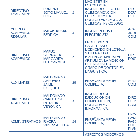
MAGISTER EN
PSICOLOGIA,
LORENZO
INGENIERO EJEC. EN
DIR
DIRECTIVO
SOTO MANUEL
2
QUIMICA MENCION
DEP
ACADEMICO
LUIS
PETROQUIMICA,
PSI
DOCTOR EN CIENCIAS
QUIMICAS, PSICOLOGO,
CUERPO
ACA
MAGAS KUSAK
INGENIERO CIVIL
ACADEMICO
3
JOR
BEDRICH
ELECTRICISTA,
REGULAR
COM
PROFESOR DE
CASTELLANO,
LICENCIADO EN LENGUA
MAKUC
Y LITERATURA
DIRECTIVO
SIERRALTA
DIR
2
HISPANICA, MAGISTER
ACADEMICO
MARGARITA
POS
ARTIUM EN LA MENCION
DEL CARMEN
DE LINGUISTICA,
GRADO DE DOCTOR EN
LINGUISTICA,
MALDONADO
AMPUERO
ENSEÑANZA MEDIA
AUX
AUXILIARES
26
JAIME
COMPLETA,
COM
EXEQUIEL
INGENIERO DE
MALDONADO
EJECUCION EN
DIR
DIRECTIVO
CARDENAS
3
COMPUTACION,
DE I
ACADEMICO
PATRICIA
DOCTORA EN
COM
VERONICA
INFORMATICA,
ENC
MALDONADO
GEN
ENSEÑANZA MEDIA
ADMINISTRATIVOS
RIVERA
24
PAG
COMPLETA,
VANESSA HILDA
DOC
PLAN
ASPECTOS MODERNOS