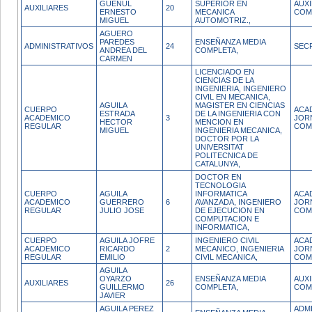
GUENUL
SUPERIOR EN
AUX
AUXILIARES
20
ERNESTO
MECANICA
COM
MIGUEL
AUTOMOTRIZ.,
AGUERO
PAREDES
ENSEÑANZA MEDIA
ADMINISTRATIVOS
24
SEC
ANDREA DEL
COMPLETA,
CARMEN
LICENCIADO EN
CIENCIAS DE LA
INGENIERIA, INGENIERO
CIVIL EN MECANICA,
AGUILA
MAGISTER EN CIENCIAS
CUERPO
ACA
ESTRADA
DE LA INGENIERIA CON
ACADEMICO
3
JOR
HECTOR
MENCION EN
REGULAR
COM
MIGUEL
INGENIERIA MECANICA,
DOCTOR POR LA
UNIVERSITAT
POLITECNICA DE
CATALUNYA,
DOCTOR EN
TECNOLOGIA
CUERPO
AGUILA
INFORMATICA
ACA
ACADEMICO
GUERRERO
6
AVANZADA, INGENIERO
JOR
REGULAR
JULIO JOSE
DE EJECUCION EN
COM
COMPUTACION E
INFORMATICA,
CUERPO
AGUILA JOFRE
INGENIERO CIVIL
ACA
ACADEMICO
RICARDO
2
MECANICO, INGENIERIA
JOR
REGULAR
EMILIO
CIVIL MECANICA,
COM
AGUILA
OYARZO
ENSEÑANZA MEDIA
AUX
AUXILIARES
26
GUILLERMO
COMPLETA,
COM
JAVIER
AGUILA PEREZ
ADM