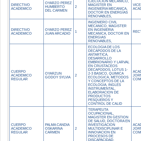
EJECUCION MECANICO,
OYARZO PEREZ
DIRECTIVO
MAGISTER EN
VIC
HUMBERTO
2
ACADEMICO
INGENIERIA MECANICA,
ACA
DEL CARMEN
DOCTOR EN ENERGÍAS
RENOVABLES,
INGENIERO CIVIL
MECANICO, MAGISTER
DIRECTIVO
OYARZO PEREZ
EN INGENIERIA
1
REC
ACADEMICO
JUAN ARCADIO
MECANICA, DOCTOR EN
ENERGIAS
RENOVABLES,
ECOLOGIA DE LOS
DECAPODOS DE LA
ANTARTICA,
DESARROLLO
EMBRIONARIO Y LARVAL
EN CRUSTACEOS
DECAPODOS, LOTUS 1-
CUERPO
ACA
OYARZUN
2-3 BASICO, QUIMICA
ACADEMICO
2
JOR
GODOY SYLVIA
ECOLOGICA, METODOS
REGULAR
COM
Y CONCEPTOS DE LA
ECOLOGIA, INGLES
INSTRUMENTAL,
ELABORACION DE
PRODUCTOS
PESQUEROS Y
CONTROL DE CALID
TERAPEUTA
OCUPACIONAL,
MAGISTER EN GESTION
DE SALUD, DOCTORA EN
CUERPO
PALMA CANDIA
INVESTIGACION
ACA
ACADEMICO
OSKARINA
2
MULTIDISCIPLINAR E
JOR
REGULAR
CARMEN
INNOVACION EN
COM
PROCESOS DE
DISCAPACIDAD,