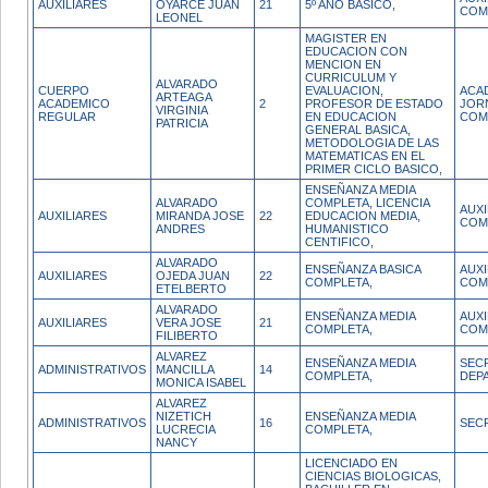
AUXILIARES
OYARCE JUAN
21
5º AÑO BASICO,
COM
LEONEL
MAGISTER EN
EDUCACION CON
MENCION EN
CURRICULUM Y
ALVARADO
CUERPO
EVALUACION,
ACA
ARTEAGA
ACADEMICO
2
PROFESOR DE ESTADO
JOR
VIRGINIA
REGULAR
EN EDUCACION
COM
PATRICIA
GENERAL BASICA,
METODOLOGIA DE LAS
MATEMATICAS EN EL
PRIMER CICLO BASICO,
ENSEÑANZA MEDIA
ALVARADO
COMPLETA, LICENCIA
AUX
AUXILIARES
MIRANDA JOSE
22
EDUCACION MEDIA,
COM
ANDRES
HUMANISTICO
CENTIFICO,
ALVARADO
ENSEÑANZA BASICA
AUX
AUXILIARES
OJEDA JUAN
22
COMPLETA,
COM
ETELBERTO
ALVARADO
ENSEÑANZA MEDIA
AUX
AUXILIARES
VERA JOSE
21
COMPLETA,
COM
FILIBERTO
ALVAREZ
ENSEÑANZA MEDIA
SEC
ADMINISTRATIVOS
MANCILLA
14
COMPLETA,
DEP
MONICA ISABEL
ALVAREZ
NIZETICH
ENSEÑANZA MEDIA
ADMINISTRATIVOS
16
SEC
LUCRECIA
COMPLETA,
NANCY
LICENCIADO EN
CIENCIAS BIOLOGICAS,