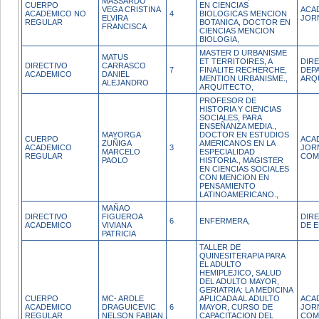
MASSARDO
CUERPO
EN CIENCIAS
VEGA CRISTINA
ACAD
ACADEMICO NO
4
BIOLOGICAS MENCION
ELVIRA
JOR
REGULAR
BOTANICA, DOCTOR EN
FRANCISCA
CIENCIAS MENCION
BIOLOGIA,
MASTER D URBANISME
MATUS
ET TERRITOIRES, A
DIR
DIRECTIVO
CARRASCO
7
FINALITE RECHERCHE,
DEP
ACADEMICO
DANIEL
MENTION URBANISME.,
ARQ
ALEJANDRO
ARQUITECTO,
PROFESOR DE
HISTORIA Y CIENCIAS
SOCIALES, PARA
ENSEÑANZA MEDIA.,
MAYORGA
DOCTOR EN ESTUDIOS
CUERPO
ACA
ZUÑIGA
AMERICANOS EN LA
ACADEMICO
3
JOR
MARCELO
ESPECIALIDAD
REGULAR
COM
PAOLO
HISTORIA., MAGISTER
EN CIENCIAS SOCIALES
CON MENCION EN
PENSAMIENTO
LATINOAMERICANO.,
MAÑAO
DIRECTIVO
FIGUEROA
DIR
6
ENFERMERA,
ACADEMICO
VIVIANA
DE 
PATRICIA
TALLER DE
QUINESITERAPIA PARA
EL ADULTO
HEMIPLEJICO, SALUD
DEL ADULTO MAYOR,
GERIATRIA: LA MEDICINA
CUERPO
MC- ARDLE
APLICADA AL ADULTO
ACA
ACADEMICO
DRAGUICEVIC
6
MAYOR, CURSO DE
JOR
REGULAR
NELSON FABIAN
CAPACITACION DEL
COM