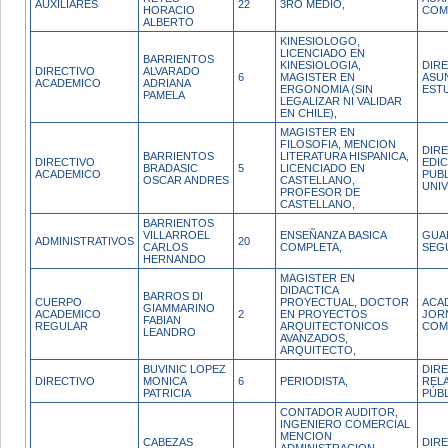
AUXILIARES
22
3RO MEDIO,
HORACIO
COM
ALBERTO
KINESIOLOGO,
LICENCIADO EN
BARRIENTOS
KINESIOLOGIA,
DIR
DIRECTIVO
ALVARADO
6
MAGISTER EN
ASU
ACADEMICO
ADRIANA
ERGONOMIA (SIN
EST
PAMELA
LEGALIZAR NI VALIDAR
EN CHILE),
MAGISTER EN
FILOSOFIA, MENCION
DIR
BARRIENTOS
LITERATURA HISPANICA,
DIRECTIVO
EDIC
BRADASIC
5
LICENCIADO EN
ACADEMICO
PUB
OSCAR ANDRES
CASTELLANO,
UNIV
PROFESOR DE
CASTELLANO,
BARRIENTOS
VILLARROEL
ENSEÑANZA BASICA
GUA
ADMINISTRATIVOS
20
CARLOS
COMPLETA,
SEG
HERNANDO
MAGISTER EN
DIDACTICA
BARROS DI
CUERPO
PROYECTUAL, DOCTOR
ACA
GIAMMARINO
ACADEMICO
2
EN PROYECTOS
JOR
FABIAN
REGULAR
ARQUITECTONICOS
COM
LEANDRO
AVANZADOS,
ARQUITECTO,
BUVINIC LOPEZ
DIR
DIRECTIVO
MONICA
6
PERIODISTA,
REL
PATRICIA
PÚB
CONTADOR AUDITOR,
INGENIERO COMERCIAL
MENCION
CABEZAS
DIR