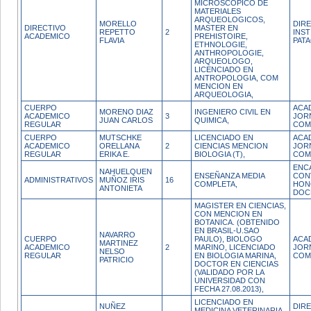
MICROSCOPICO DE
MATERIALES
ARQUEOLOGICOS,
MORELLO
DIR
DIRECTIVO
MASTER EN
REPETTO
2
INST
ACADEMICO
PREHISTOIRE,
FLAVIA
PAT
ETHNOLOGIE,
ANTHROPOLOGIE,
ARQUEOLOGO,
LICENCIADO EN
ANTROPOLOGIA, COM
MENCION EN
ARQUEOLOGIA,
CUERPO
ACA
MORENO DIAZ
INGENIERO CIVIL EN
ACADEMICO
3
JOR
JUAN CARLOS
QUIMICA,
REGULAR
COM
CUERPO
MUTSCHKE
LICENCIADO EN
ACA
ACADEMICO
ORELLANA
2
CIENCIAS MENCION
JOR
REGULAR
ERIKA E.
BIOLOGIA (T),
COM
ENC
NAHUELQUEN
ENSEÑANZA MEDIA
CON
ADMINISTRATIVOS
MUÑOZ IRIS
16
COMPLETA,
HON
ANTONIETA
DOC
MAGISTER EN CIENCIAS,
CON MENCION EN
BOTANICA. (OBTENIDO
EN BRASIL-U.SAO
NAVARRO
CUERPO
PAULO), BIOLOGO
ACA
MARTINEZ
ACADEMICO
2
MARINO, LICENCIADO
JOR
NELSO
REGULAR
EN BIOLOGIA MARINA,
COM
PATRICIO
DOCTOR EN CIENCIAS
(VALIDADO POR LA
UNIVERSIDAD CON
FECHA 27.08.2013),
LICENCIADO EN
NUÑEZ
DIR
MEDICINA VETERINARIA,