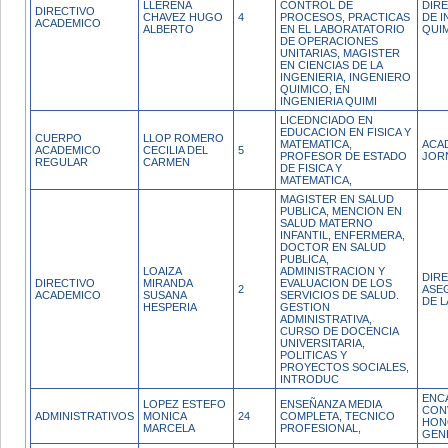
LLERENA
CONTROL DE
DIR
DIRECTIVO
CHAVEZ HUGO
4
PROCESOS, PRACTICAS
DE I
ACADEMICO
ALBERTO
EN EL LABORATATORIO
QUI
DE OPERACIONES
UNITARIAS, MAGISTER
EN CIENCIAS DE LA
INGENIERIA, INGENIERO
QUIMICO, EN
INGENIERIA QUIMI
LICEDNCIADO EN
EDUCACION EN FISICA Y
CUERPO
LLOP ROMERO
MATEMATICA,
ACA
ACADEMICO
CECILIA DEL
5
PROFESOR DE ESTADO
JOR
REGULAR
CARMEN
DE FISICA Y
MATEMATICA,
MAGISTER EN SALUD
PUBLICA, MENCION EN
SALUD MATERNO
INFANTIL, ENFERMERA,
DOCTOR EN SALUD
PUBLICA,
LOAIZA
ADMINISTRACION Y
DIR
DIRECTIVO
MIRANDA
EVALUACION DE LOS
2
ASE
ACADEMICO
SUSANA
SERVICIOS DE SALUD.
DE L
HESPERIA
GESTION
ADMINISTRATIVA,
CURSO DE DOCENCIA
UNIVERSITARIA,
POLITICAS Y
PROYECTOS SOCIALES,
INTRODUC
ENC
LOPEZ ESTEFO
ENSEÑANZA MEDIA
CON
ADMINISTRATIVOS
MONICA
24
COMPLETA, TECNICO
HON
MARCELA
PROFESIONAL,
GEN