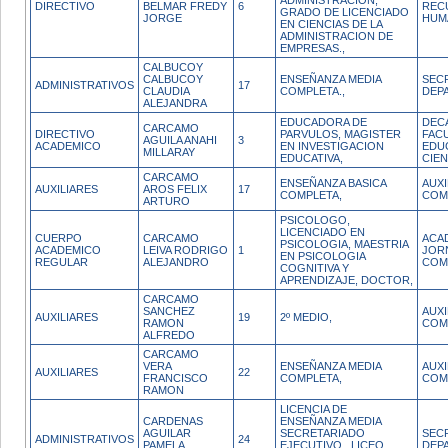
ADMINISTRACION,
DIRECTIVO
BELMAR FREDY
6
REC
GRADO DE LICENCIADO
JORGE
HUM
EN CIENCIAS DE LA
ADMINISTRACION DE
EMPRESAS.,
CALBUCOY
CALBUCOY
ENSEÑANZA MEDIA
SEC
ADMINISTRATIVOS
17
CLAUDIA
COMPLETA.,
DEP
ALEJANDRA
EDUCADORA DE
DEC
CARCAMO
DIRECTIVO
PARVULOS, MAGISTER
FAC
AGUILA ANAHI
3
ACADEMICO
EN INVESTIGACION
EDU
MILLARAY
EDUCATIVA,
CIEN
CARCAMO
ENSEÑANZA BASICA
AUX
AUXILIARES
AROS FELIX
17
COMPLETA,
COM
ARTURO
PSICOLOGO,
LICENCIADO EN
CUERPO
CARCAMO
ACA
PSICOLOGIA, MAESTRIA
ACADEMICO
LEIVA RODRIGO
1
JOR
EN PSICOLOGIA
REGULAR
ALEJANDRO
COM
COGNITIVA Y
APRENDIZAJE, DOCTOR,
CARCAMO
SANCHEZ
AUX
AUXILIARES
19
2º MEDIO,
RAMON
COM
ALFREDO
CARCAMO
VERA
ENSEÑANZA MEDIA
AUX
AUXILIARES
22
FRANCISCO
COMPLETA,
COM
RAMON
LICENCIA DE
CARDENAS
ENSEÑANZA MEDIA
AGUILAR
SECRETARIADO
SEC
ADMINISTRATIVOS
24
PAMELA
EJECUTIVO , LICEO
DEP