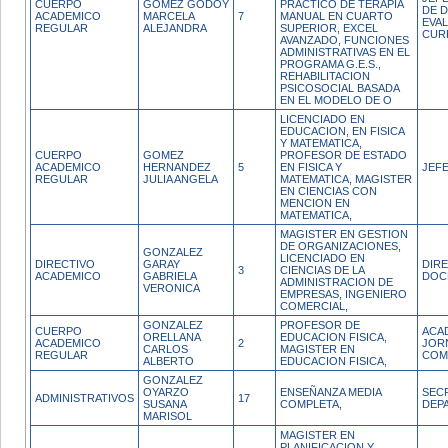
CUERPO
GOMEZ GODOY
PRACTICO DE TERAPIA
DE D
ACADEMICO
MARCELA
7
MANUAL EN CUARTO
EVA
REGULAR
ALEJANDRA
SUPERIOR, EXCEL
CUR
AVANZADO, FUNCIONES
ADMINISTRATIVAS EN EL
PROGRAMA G.E.S.,
REHABILITACION
PSICOSOCIAL BASADA
EN EL MODELO DE O
LICENCIADO EN
EDUCACION, EN FISICA
Y MATEMATICA,
CUERPO
GOMEZ
PROFESOR DE ESTADO
ACADEMICO
HERNANDEZ
5
EN FISICA Y
JEF
REGULAR
JULIA ANGELA
MATEMATICA, MAGISTER
EN CIENCIAS CON
MENCION EN
MATEMATICA,
MAGISTER EN GESTION
DE ORGANIZACIONES,
GONZALEZ
LICENCIADO EN
DIRECTIVO
GARAY
DIR
3
CIENCIAS DE LA
ACADEMICO
GABRIELA
DOC
ADMINISTRACION DE
VERONICA
EMPRESAS, INGENIERO
COMERCIAL,
GONZALEZ
PROFESOR DE
CUERPO
ACA
ORELLANA
EDUCACION FISICA,
ACADEMICO
2
JOR
CARLOS
MAGISTER EN
REGULAR
COM
ALBERTO
EDUCACION FISICA,
GONZALEZ
OYARZO
ENSEÑANZA MEDIA
SEC
ADMINISTRATIVOS
17
SUSANA
COMPLETA,
DEP
MARISOL
MAGISTER EN
PLANIFICACION Y