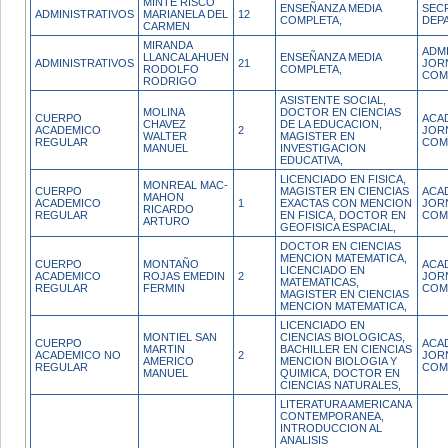
MINTE RISCO
ENSEÑANZA MEDIA
SEC
ADMINISTRATIVOS
MARIANELA DEL
12
COMPLETA,
DEP
CARMEN
MIRANDA
ADM
LLANCALAHUEN
ENSEÑANZA MEDIA
ADMINISTRATIVOS
21
JOR
RODOLFO
COMPLETA,
COM
RODRIGO
ASISTENTE SOCIAL,
MOLINA
DOCTOR EN CIENCIAS
CUERPO
ACA
CHAVEZ
DE LA EDUCACION,
ACADEMICO
2
JOR
WALTER
MAGISTER EN
REGULAR
COM
MANUEL
INVESTIGACION
EDUCATIVA,
LICENCIADO EN FISICA,
MONREAL MAC-
CUERPO
MAGISTER EN CIENCIAS
ACA
MAHON
ACADEMICO
1
EXACTAS CON MENCION
JOR
RICARDO
REGULAR
EN FISICA, DOCTOR EN
COM
ARTURO
GEOFISICA ESPACIAL,
DOCTOR EN CIENCIAS
MENCION MATEMATICA,
CUERPO
MONTAÑO
ACA
LICENCIADO EN
ACADEMICO
ROJAS EMEDIN
2
JOR
MATEMATICAS,
REGULAR
FERMIN
COM
MAGISTER EN CIENCIAS
MENCION MATEMATICA,
LICENCIADO EN
MONTIEL SAN
CIENCIAS BIOLOGICAS,
CUERPO
ACA
MARTIN
BACHILLER EN CIENCIAS
ACADEMICO NO
2
JOR
AMERICO
MENCION BIOLOGIA Y
REGULAR
COM
MANUEL
QUIMICA, DOCTOR EN
CIENCIAS NATURALES,
LITERATURA AMERICANA
CONTEMPORANEA,
INTRODUCCION AL
ANALISIS