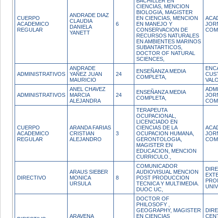
BACHILLER EN
CIENCIAS, MENCION
BIOLOGIA, MAGISTER
ANDRADE DIAZ
CUERPO
EN CIENCIAS, MENCION
ACA
CLAUDIA
ACADEMICO
6
EN MANEJO Y
JOR
DANIELA
REGULAR
CONSERVACION DE
COM
YANETT
RECURSOS NATURALES
EN AMBIENTES MARINOS
SUBANTARTICOS,
DOCTOR OF NATURAL
SCIENCES,
ANDRADE
ENC
ENSEÑANZA MEDIA
ADMINISTRATIVOS
YAÑEZ JUAN
24
CUS
COMPLETA,
MAURICIO
VAL
ANEL CHAVEZ
ADM
ENSEÑANZA MEDIA
ADMINISTRATIVOS
MARCIA
24
JOR
COMPLETA,
ALEJANDRA
COM
TERAPEUTA
OCUPACIONAL,
LICENCIADO EN
CUERPO
ARANDA FARIAS
CIENCIAS DE LA
ACA
ACADEMICO
CRISTIAN
3
OCUPACION HUMANA,
JOR
REGULAR
ALEJANDRO
GERONTOLOGIA,
COM
MAGISTER EN
EDUCACION, MENCION
CURRICULO.,
COMUNICADOR
DIR
ARAUS SIEBER
AUDIOVISUAL MENCION
EXT
DIRECTIVO
MONICA
8
POST PRODUCCION
PRO
URSULA
TECNICA Y MULTIMEDIA.
UNIV
DUOC UC,
DOCTOR OF
PHILOSOFY ,
GEOGRAPHY, MAGISTER
DIR
ARAVENA
EN CIENCIAS
CEN