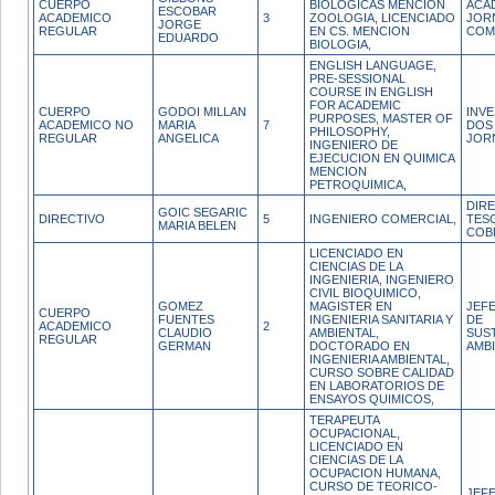
CUERPO
BIOLOGICAS MENCION
ACA
ESCOBAR
ACADEMICO
3
ZOOLOGIA, LICENCIADO
JOR
JORGE
REGULAR
EN CS. MENCION
COM
EDUARDO
BIOLOGIA,
ENGLISH LANGUAGE,
PRE-SESSIONAL
COURSE IN ENGLISH
FOR ACADEMIC
CUERPO
GODOI MILLAN
INV
PURPOSES, MASTER OF
ACADEMICO NO
MARIA
7
DOS
PHILOSOPHY,
REGULAR
ANGELICA
JOR
INGENIERO DE
EJECUCION EN QUIMICA
MENCION
PETROQUIMICA,
DIR
GOIC SEGARIC
DIRECTIVO
5
INGENIERO COMERCIAL,
TES
MARIA BELEN
COB
LICENCIADO EN
CIENCIAS DE LA
INGENIERIA, INGENIERO
CIVIL BIOQUIMICO,
GOMEZ
MAGISTER EN
JEFE
CUERPO
FUENTES
INGENIERIA SANITARIA Y
DE
ACADEMICO
2
CLAUDIO
AMBIENTAL,
SUS
REGULAR
GERMAN
DOCTORADO EN
AMB
INGENIERIA AMBIENTAL,
CURSO SOBRE CALIDAD
EN LABORATORIOS DE
ENSAYOS QUIMICOS,
TERAPEUTA
OCUPACIONAL,
LICENCIADO EN
CIENCIAS DE LA
OCUPACION HUMANA,
CURSO DE TEORICO-
JEFE