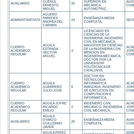
GUENUL
SUPERIOR EN
AUX
AUXILIARES
20
ERNESTO
MECANICA
COM
MIGUEL
AUTOMOTRIZ.,
AGUERO
PAREDES
ENSEÑANZA MEDIA
ADMINISTRATIVOS
24
SEC
ANDREA DEL
COMPLETA,
CARMEN
LICENCIADO EN
CIENCIAS DE LA
INGENIERIA, INGENIERO
CIVIL EN MECANICA,
AGUILA
MAGISTER EN CIENCIAS
CUERPO
ACA
ESTRADA
DE LA INGENIERIA CON
ACADEMICO
3
JOR
HECTOR
MENCION EN
REGULAR
COM
MIGUEL
INGENIERIA MECANICA,
DOCTOR POR LA
UNIVERSITAT
POLITECNICA DE
CATALUNYA,
DOCTOR EN
TECNOLOGIA
CUERPO
AGUILA
INFORMATICA
ACA
ACADEMICO
GUERRERO
6
AVANZADA, INGENIERO
JOR
REGULAR
JULIO JOSE
DE EJECUCION EN
COM
COMPUTACION E
INFORMATICA,
CUERPO
AGUILA JOFRE
INGENIERO CIVIL
ACA
ACADEMICO
RICARDO
2
MECANICO, INGENIERIA
JOR
REGULAR
EMILIO
CIVIL MECANICA,
COM
AGUILA
OYARZO
ENSEÑANZA MEDIA
AUX
AUXILIARES
26
GUILLERMO
COMPLETA,
COM
JAVIER
AGUILA PEREZ
ADM