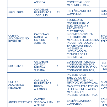
ANDREA
COMERCIAL JOSE
MENENDEZ, 1994.,
CARDENAS
ENSEÑANZA MEDIA
GUA
AUXILIARES
BARRIENTOS
22
COMPLETA,
SEG
JOSE LUIS
TECNICO EN
MANTENIMIENTO
ELECTRONICO Y
PROYECTOS
ELECTRICOS,
CARDENAS
INGENIERO CIVIL EN
CUERPO
ENC
MANSILLA
ELECTRICIDAD
ACADEMICO NO
2
ARE
CARLOS
MENCION ELECTRONICA
REGULAR
TEL
ALBERTO
INDUSTRIAL, DOCTOR
EN CIENCIAS DE LA
INGENIERIA,
LICENCIADO EN
CIENCIAS DE LA
INGENIERIA,
CARDENAS
CONTADOR PUBLICO,
DIR
ORTEGA
CONTADOR AUDITOR,
DIRECTIVO
4
ADMI
MIRIANA
CONTADOR PUIBLICO Y
FINA
SUSANA
CONTADOR AUDITOR,
INGENIERO DE
EJECUCION EN
CARVALLO
ELECTRICIDAD CON
CUERPO
ACA
BARRIENTOS
MENCION EN POTENCIA,
ACADEMICO
6
JOR
RUBEN
MAGISTER EN CIENCIAS
REGULAR
COM
ALFONSO
DE LA INGENIERIA CON
MENCION EN
INGENIERIA ELECTRICA.,
CASTRO
ADM
ENSEÑANZA MEDIA
ADMINISTRATIVOS
SEGOVIA JUAN
12
DEL 
COMPLETA,
ARTURO
BIE