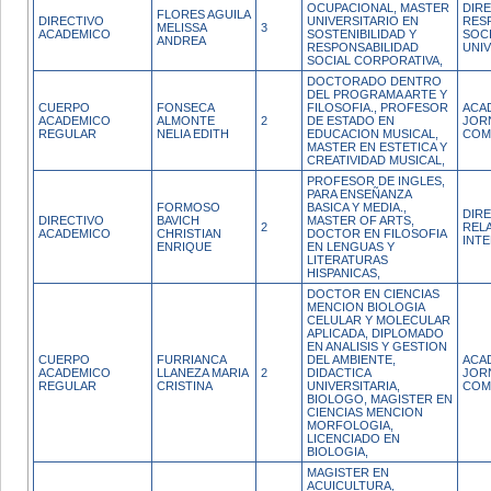
OCUPACIONAL, MASTER
DIR
FLORES AGUILA
DIRECTIVO
UNIVERSITARIO EN
RES
MELISSA
3
ACADEMICO
SOSTENIBILIDAD Y
SOC
ANDREA
RESPONSABILIDAD
UNIV
SOCIAL CORPORATIVA,
DOCTORADO DENTRO
DEL PROGRAMA ARTE Y
CUERPO
FONSECA
FILOSOFIA., PROFESOR
ACA
ACADEMICO
ALMONTE
2
DE ESTADO EN
JOR
REGULAR
NELIA EDITH
EDUCACION MUSICAL,
COM
MASTER EN ESTETICA Y
CREATIVIDAD MUSICAL,
PROFESOR DE INGLES,
PARA ENSEÑANZA
FORMOSO
BASICA Y MEDIA.,
DIR
DIRECTIVO
BAVICH
MASTER OF ARTS,
2
REL
ACADEMICO
CHRISTIAN
DOCTOR EN FILOSOFIA
INT
ENRIQUE
EN LENGUAS Y
LITERATURAS
HISPANICAS,
DOCTOR EN CIENCIAS
MENCION BIOLOGIA
CELULAR Y MOLECULAR
APLICADA, DIPLOMADO
EN ANALISIS Y GESTION
CUERPO
FURRIANCA
DEL AMBIENTE,
ACA
ACADEMICO
LLANEZA MARIA
2
DIDACTICA
JOR
REGULAR
CRISTINA
UNIVERSITARIA,
COM
BIOLOGO, MAGISTER EN
CIENCIAS MENCION
MORFOLOGIA,
LICENCIADO EN
BIOLOGIA,
MAGISTER EN
ACUICULTURA,