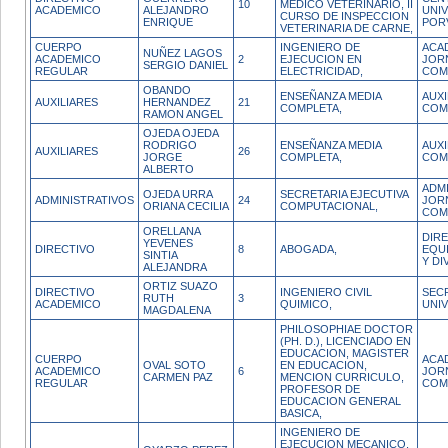
10
MEDICO VETERINARIO, II
ACADEMICO
ALEJANDRO
UNIV
CURSO DE INSPECCION
ENRIQUE
POR
VETERINARIA DE CARNE,
CUERPO
INGENIERO DE
ACA
NUÑEZ LAGOS
ACADEMICO
2
EJECUCION EN
JOR
SERGIO DANIEL
REGULAR
ELECTRICIDAD,
COM
OBANDO
ENSEÑANZA MEDIA
AUX
AUXILIARES
HERNANDEZ
21
COMPLETA,
COM
RAMON ANGEL
OJEDA OJEDA
RODRIGO
ENSEÑANZA MEDIA
AUX
AUXILIARES
26
JORGE
COMPLETA,
COM
ALBERTO
ADM
OJEDA URRA
SECRETARIA EJECUTIVA
ADMINISTRATIVOS
24
JOR
ORIANA CECILIA
COMPUTACIONAL,
COM
ORELLANA
DIRE
YEVENES
DIRECTIVO
8
ABOGADA,
EQU
SINTIA
Y DI
ALEJANDRA
ORTIZ SUAZO
DIRECTIVO
INGENIERO CIVIL
SECR
RUTH
3
ACADEMICO
QUIMICO,
UNI
MAGDALENA
PHILOSOPHIAE DOCTOR
(PH. D.), LICENCIADO EN
EDUCACION, MAGISTER
CUERPO
ACA
OVAL SOTO
EN EDUCACION,
ACADEMICO
6
JOR
CARMEN PAZ
MENCION CURRICULO,
REGULAR
COM
PROFESOR DE
EDUCACION GENERAL
BASICA,
INGENIERO DE
EJECUCION MECANICO,