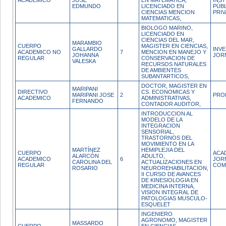
ACADEMICO
JOSE
EN MATEMATICA,
INS
EDMUNDO
LICENCIADO EN
PÚBL
CIENCIAS MENCION
PRI
MATEMATICAS,
BIOLOGO MARINO,
LICENCIADO EN
CIENCIAS DEL MAR,
MARAMBIO
CUERPO
MAGISTER EN CIENCIAS,
GALLARDO
INVE
ACADEMICO NO
7
MENCION EN MANEJO Y
JOHANNA
JOR
REGULAR
CONSERVACION DE
VALESKA
RECURSOS NATURALES
DE AMBIENTES
SUBANTARTICOS,
DOCTOR, MAGISTER EN
MARIPANI
DIRECTIVO
CS. ECONOMICAS Y
MARIPANI JOSE
2
PRO
ACADEMICO
ADMINISTRATIVAS,
FERNANDO
CONTADOR AUDITOR,
INTRODUCCION AL
MODELO DE LA
INTEGRACION
SENSORIAL,
TRASTORNOS DEL
MOVIMIENTO EN LA
MARTÍNEZ
HEMIPLEJIA DEL
CUERPO
ACA
ALARCÓN
ADULTO,
ACADEMICO
6
JOR
CAROLINA DEL
ACTUALIZACIONES EN
REGULAR
COM
ROSARIO
NEUROREHABILITACION,
II CURSO DE AVANCES
DE KINESIOLOGIA EN
MEDICINA INTERNA,
VISION INTEGRAL DE
PATOLOGIAS MUSCULO-
ESQUELET
INGENIERO
AGRONOMO, MAGISTER
MASSARDO