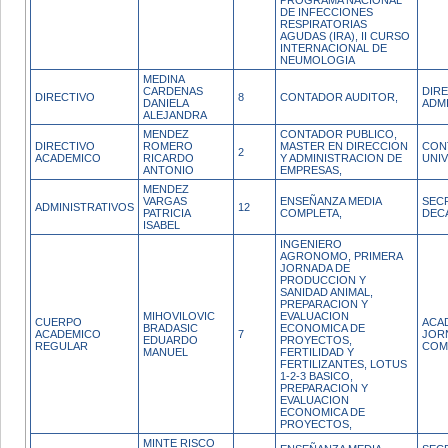
PROGRAMA NACIONAL
DE INFECCIONES
RESPIRATORIAS
AGUDAS (IRA), II CURSO
INTERNACIONAL DE
NEUMOLOGIA
MEDINA
CARDENAS
DIR
DIRECTIVO
8
CONTADOR AUDITOR,
DANIELA
ADM
ALEJANDRA
MENDEZ
CONTADOR PUBLICO,
DIRECTIVO
ROMERO
MASTER EN DIRECCION
CON
2
ACADEMICO
RICARDO
Y ADMINISTRACION DE
UNI
ANTONIO
EMPRESAS,
MENDEZ
VARGAS
ENSEÑANZA MEDIA
SEC
ADMINISTRATIVOS
12
PATRICIA
COMPLETA,
DEC
ISABEL
INGENIERO
AGRONOMO, PRIMERA
JORNADA DE
PRODUCCION Y
SANIDAD ANIMAL,
PREPARACION Y
MIHOVILOVIC
EVALUACION
CUERPO
ACA
BRADASIC
ECONOMICA DE
ACADEMICO
7
JOR
EDUARDO
PROYECTOS,
REGULAR
COM
MANUEL
FERTILIDAD Y
FERTILIZANTES, LOTUS
1-2-3 BASICO,
PREPARACION Y
EVALUACION
ECONOMICA DE
PROYECTOS,
MINTE RISCO