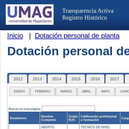
Transparencia Activa
Registro Histórico
Inicio
|
Dotación personal de planta
Dotación personal de
2012
2013
2014
2015
2016
2017
ENERO
FEBRERO
MARZO
ABRIL
MAYO
JUNI
Buscar en esta página:
Nombre
Grado
Calificación profesional
Estamento
Carg
Completo
EUS
o formación
ABURTO
TECNICO DE NIVEL