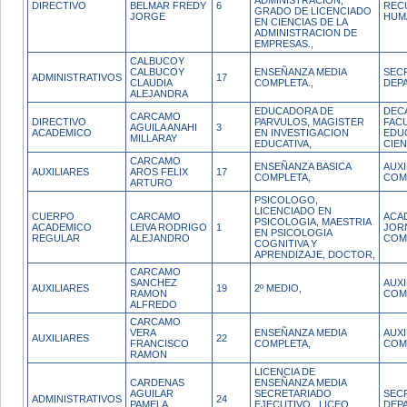
ADMINISTRACION,
DIRECTIVO
BELMAR FREDY
6
REC
GRADO DE LICENCIADO
JORGE
HUM
EN CIENCIAS DE LA
ADMINISTRACION DE
EMPRESAS.,
CALBUCOY
CALBUCOY
ENSEÑANZA MEDIA
SEC
ADMINISTRATIVOS
17
CLAUDIA
COMPLETA.,
DEP
ALEJANDRA
EDUCADORA DE
DEC
CARCAMO
DIRECTIVO
PARVULOS, MAGISTER
FAC
AGUILA ANAHI
3
ACADEMICO
EN INVESTIGACION
EDU
MILLARAY
EDUCATIVA,
CIEN
CARCAMO
ENSEÑANZA BASICA
AUX
AUXILIARES
AROS FELIX
17
COMPLETA,
COM
ARTURO
PSICOLOGO,
LICENCIADO EN
CUERPO
CARCAMO
ACA
PSICOLOGIA, MAESTRIA
ACADEMICO
LEIVA RODRIGO
1
JOR
EN PSICOLOGIA
REGULAR
ALEJANDRO
COM
COGNITIVA Y
APRENDIZAJE, DOCTOR,
CARCAMO
SANCHEZ
AUX
AUXILIARES
19
2º MEDIO,
RAMON
COM
ALFREDO
CARCAMO
VERA
ENSEÑANZA MEDIA
AUX
AUXILIARES
22
FRANCISCO
COMPLETA,
COM
RAMON
LICENCIA DE
CARDENAS
ENSEÑANZA MEDIA
AGUILAR
SECRETARIADO
SEC
ADMINISTRATIVOS
24
PAMELA
EJECUTIVO , LICEO
DEP