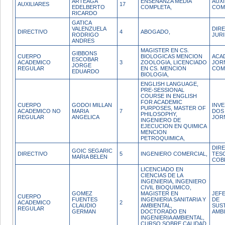
ARTEAGA
ENSEÑANZA MEDIA
AUX
AUXILIARES
17
EDELBERTO
COMPLETA,
COM
RICARDO
GATICA
VALENZUELA
DIR
DIRECTIVO
4
ABOGADO,
RODRIGO
JUR
ANDRES
MAGISTER EN CS.
GIBBONS
CUERPO
BIOLOGICAS MENCION
ACA
ESCOBAR
ACADEMICO
3
ZOOLOGIA, LICENCIADO
JOR
JORGE
REGULAR
EN CS. MENCION
COM
EDUARDO
BIOLOGIA,
ENGLISH LANGUAGE,
PRE-SESSIONAL
COURSE IN ENGLISH
FOR ACADEMIC
CUERPO
GODOI MILLAN
INV
PURPOSES, MASTER OF
ACADEMICO NO
MARIA
7
DOS
PHILOSOPHY,
REGULAR
ANGELICA
JOR
INGENIERO DE
EJECUCION EN QUIMICA
MENCION
PETROQUIMICA,
DIR
GOIC SEGARIC
DIRECTIVO
5
INGENIERO COMERCIAL,
TES
MARIA BELEN
COB
LICENCIADO EN
CIENCIAS DE LA
INGENIERIA, INGENIERO
CIVIL BIOQUIMICO,
GOMEZ
MAGISTER EN
JEFE
CUERPO
FUENTES
INGENIERIA SANITARIA Y
DE
ACADEMICO
2
CLAUDIO
AMBIENTAL,
SUS
REGULAR
GERMAN
DOCTORADO EN
AMB
INGENIERIA AMBIENTAL,
CURSO SOBRE CALIDAD