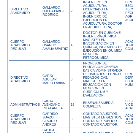
INGENIERO EN
DIR
ACUICULTURA,
ESCU
GALLARDO
DIRECTIVO
LICENCIADO EN
TECN
OJEDA PABLO
2
ACADEMICO
ACUICULTURA,
REC
RODRIGO
INGENIERO DE
AGR
EJECUCION EN
ACU
ACUICULTURA, DOCTOR
EN ACUICULTURA,
DOCTOR EN QUÍMICA E
INGENIERÍA QUÍMICA,
MAGISTER EN
CUERPO
GALLARDO
ACA
INVESTIGACIÓN EN
ACADEMICO
OVANDO
4
JOR
QUÍMICA, INGENIERO DE
REGULAR
AMALIA BEATRIZ
COM
EJECUCION EN QUIMICA
MENCION
PETROQUIMICA,
PROFESOR DE
EDUCACION GENERAL
BASICA, ADMINISTRAD0R
DE UNIDADES TECNICO
DIR
GARAY
DIRECTIVO
PEDAGOGICAS,
DEP
AGUILAR
3
ACADEMICO
MAGISTER EN
EDU
MARIO FABIAN
EDUCACION CON
HUM
MENCION EN
CURRICULUM Y
EVALUACION,
GARAY
SEC
ENSEÑANZA MEDIA
ADMINISTRATIVOS
AVENDAÑO
19
VIC
COMPLETA,
RITA PAMELA
ACA
GARRIDO
CONTADOR AUDITOR,
CUERPO
ACA
SUAZO
MAGISTER EN GESTION,
ACADEMICO
3
JOR
CLAUDIO
CONTADOR PUBLICO-
REGULAR
COM
ANDRES
CONTADOR AUDITOR,
GATICA