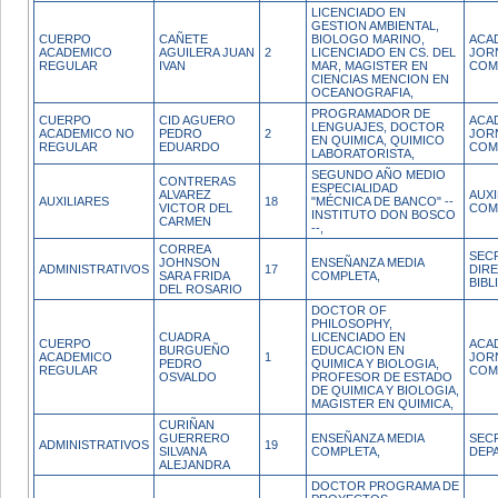
LICENCIADO EN
GESTION AMBIENTAL,
CUERPO
CAÑETE
BIOLOGO MARINO,
ACA
ACADEMICO
AGUILERA JUAN
2
LICENCIADO EN CS. DEL
JOR
REGULAR
IVAN
MAR, MAGISTER EN
COM
CIENCIAS MENCION EN
OCEANOGRAFIA,
PROGRAMADOR DE
CUERPO
CID AGUERO
ACA
LENGUAJES, DOCTOR
ACADEMICO NO
PEDRO
2
JOR
EN QUIMICA, QUIMICO
REGULAR
EDUARDO
COM
LABORATORISTA,
SEGUNDO AÑO MEDIO
CONTRERAS
ESPECIALIDAD
ALVAREZ
AUX
AUXILIARES
18
"MÉCNICA DE BANCO" --
VICTOR DEL
COM
INSTITUTO DON BOSCO
CARMEN
--,
CORREA
SEC
JOHNSON
ENSEÑANZA MEDIA
ADMINISTRATIVOS
17
DIR
SARA FRIDA
COMPLETA,
BIBL
DEL ROSARIO
DOCTOR OF
PHILOSOPHY,
CUADRA
LICENCIADO EN
CUERPO
ACA
BURGUEÑO
EDUCACION EN
ACADEMICO
1
JOR
PEDRO
QUIMICA Y BIOLOGIA,
REGULAR
COM
OSVALDO
PROFESOR DE ESTADO
DE QUIMICA Y BIOLOGIA,
MAGISTER EN QUIMICA,
CURIÑAN
GUERRERO
ENSEÑANZA MEDIA
SEC
ADMINISTRATIVOS
19
SILVANA
COMPLETA,
DEP
ALEJANDRA
DOCTOR PROGRAMA DE