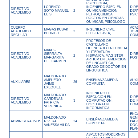
PSICOLOGIA,
LORENZO
INGENIERO EJEC. EN
DIR
DIRECTIVO
SOTO MANUEL
2
QUIMICA MENCION
DEP
ACADEMICO
LUIS
PETROQUIMICA,
PSI
DOCTOR EN CIENCIAS
QUIMICAS, PSICOLOGO,
CUERPO
ACA
MAGAS KUSAK
INGENIERO CIVIL
ACADEMICO
3
JOR
BEDRICH
ELECTRICISTA,
REGULAR
COM
PROFESOR DE
CASTELLANO,
LICENCIADO EN LENGUA
MAKUC
Y LITERATURA
DIRECTIVO
SIERRALTA
DIR
2
HISPANICA, MAGISTER
ACADEMICO
MARGARITA
POS
ARTIUM EN LA MENCION
DEL CARMEN
DE LINGUISTICA,
GRADO DE DOCTOR EN
LINGUISTICA,
MALDONADO
AMPUERO
ENSEÑANZA MEDIA
AUX
AUXILIARES
26
JAIME
COMPLETA,
COM
EXEQUIEL
INGENIERO DE
MALDONADO
EJECUCION EN
DIR
DIRECTIVO
CARDENAS
3
COMPUTACION,
DE I
ACADEMICO
PATRICIA
DOCTORA EN
COM
VERONICA
INFORMATICA,
ENC
MALDONADO
GEN
ENSEÑANZA MEDIA
ADMINISTRATIVOS
RIVERA
24
PAG
COMPLETA,
VANESSA HILDA
DOC
PLAN
ASPECTOS MODERNOS