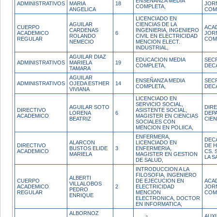
ENSEÑANZA MEDIA
ADMINISTRATIVOS
MARIA
18
JOR
COMPLETA,
ANGELICA
COM
LICENCIADO EN
AGUILAR
CIENCIAS DE LA
CUERPO
ACA
CARDENAS
INGENIERIA, INGENIERO
ACADEMICO
6
JOR
ROLANDO
CIVIL EN ELECTRICIDAD
REGULAR
COM
NEMECIO
MENCION ELECT.
INDUSTRIAL,
AGUILAR DIAZ
EDUCACION MEDIA
SEC
ADMINISTRATIVOS
MARIELA
19
COMPLETA,
DEC
TAMARA
AGUILAR
ENSEÑANZA MEDIA
SEC
ADMINISTRATIVOS
OJEDA ESTHER
14
COMPLETA,
DEC
VIVIANA
LICENCIADO EN
SERVICIO SOCIAL,
AGUILAR SOTO
DIR
DIRECTIVO
ASISTENTE SOCIAL,
LORENA
6
DEP
ACADEMICO
MAGISTER EN CIENCIAS
BEATRIZ
CIEN
SOCIALES CON
MENCION EN POLIICA,
ENFERMERA,
DEC
ALARCON
LICENCIADO EN
DIRECTIVO
DE 
BUSTOS ELIDE
3
ENFERMERIA,
ACADEMICO
CS. 
MARIELA
MAGISTER EN GESTION
LA S
DE SALUD,
INTRODUCCION A LA
FILOSOFIA, INGENIERO
ALBERTI
CUERPO
DE EJECUCION EN
ACA
VILLALOBOS
ACADEMICO
2
ELECTRICIDAD
JOR
PEDRO
REGULAR
MENCION
COM
ENRIQUE
ELECTRONICA, DOCTOR
EN INFORMATICA,
ALBORNOZ
AUX