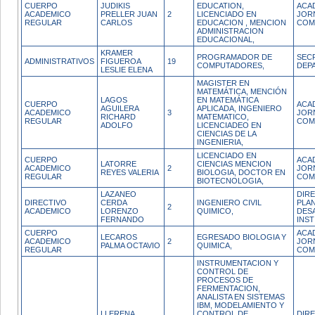
CUERPO
JUDIKIS
EDUCATION,
ACA
ACADEMICO
PRELLER JUAN
2
LICENCIADO EN
JOR
REGULAR
CARLOS
EDUCACION , MENCION
COM
ADMINISTRACION
EDUCACIONAL,
KRAMER
PROGRAMADOR DE
SEC
ADMINISTRATIVOS
FIGUEROA
19
COMPUTADORES,
DEP
LESLIE ELENA
MAGISTER EN
MATEMÁTICA, MENCIÓN
LAGOS
EN MATEMÁTICA
CUERPO
ACA
AGUILERA
APLICADA, INGENIERO
ACADEMICO
3
JOR
RICHARD
MATEMATICO,
REGULAR
COM
ADOLFO
LICENCIADEO EN
CIENCIAS DE LA
INGENIERIA,
LICENCIADO EN
CUERPO
ACA
LATORRE
CIENCIAS MENCION
ACADEMICO
2
JOR
REYES VALERIA
BIOLOGIA, DOCTOR EN
REGULAR
COM
BIOTECNOLOGIA,
LAZANEO
DIR
DIRECTIVO
CERDA
INGENIERO CIVIL
PLAN
2
ACADEMICO
LORENZO
QUIMICO,
DES
FERNANDO
INST
CUERPO
ACA
LECAROS
EGRESADO BIOLOGIA Y
ACADEMICO
2
JOR
PALMA OCTAVIO
QUIMICA,
REGULAR
COM
INSTRUMENTACION Y
CONTROL DE
PROCESOS DE
FERMENTACION,
ANALISTA EN SISTEMAS
IBM, MODELAMIENTO Y
LLERENA
CONTROL DE
DIR