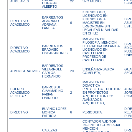
AUXILIARES
22
3RO MEDIO,
HORACIO
COM
ALBERTO
KINESIOLOGO,
LICENCIADO EN
BARRIENTOS
KINESIOLOGIA,
DIR
DIRECTIVO
ALVARADO
6
MAGISTER EN
ASU
ACADEMICO
ADRIANA
ERGONOMIA (SIN
EST
PAMELA
LEGALIZAR NI VALIDAR
EN CHILE),
MAGISTER EN
FILOSOFIA, MENCION
DIR
BARRIENTOS
LITERATURA HISPANICA,
DIRECTIVO
EDIC
BRADASIC
5
LICENCIADO EN
ACADEMICO
PUB
OSCAR ANDRES
CASTELLANO,
UNIV
PROFESOR DE
CASTELLANO,
BARRIENTOS
VILLARROEL
ENSEÑANZA BASICA
GUA
ADMINISTRATIVOS
20
CARLOS
COMPLETA,
SEG
HERNANDO
MAGISTER EN
DIDACTICA
BARROS DI
CUERPO
PROYECTUAL, DOCTOR
ACA
GIAMMARINO
ACADEMICO
2
EN PROYECTOS
JOR
FABIAN
REGULAR
ARQUITECTONICOS
COM
LEANDRO
AVANZADOS,
ARQUITECTO,
BUVINIC LOPEZ
DIR
DIRECTIVO
MONICA
6
PERIODISTA,
REL
PATRICIA
PÚB
CONTADOR AUDITOR,
INGENIERO COMERCIAL
MENCION
CABEZAS
DIR