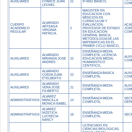
AUXILIARES
OYARCE JUAN
21
5º AÑO BASICO,
COM
LEONEL
MAGISTER EN
EDUCACION CON
MENCION EN
CURRICULUM Y
ALVARADO
CUERPO
EVALUACION,
ACA
ARTEAGA
ACADEMICO
2
PROFESOR DE ESTADO
JOR
VIRGINIA
REGULAR
EN EDUCACION
COM
PATRICIA
GENERAL BASICA,
METODOLOGIA DE LAS
MATEMATICAS EN EL
PRIMER CICLO BASICO,
ENSEÑANZA MEDIA
ALVARADO
COMPLETA, LICENCIA
AUX
AUXILIARES
MIRANDA JOSE
22
EDUCACION MEDIA,
COM
ANDRES
HUMANISTICO
CENTIFICO,
ALVARADO
ENSEÑANZA BASICA
AUX
AUXILIARES
OJEDA JUAN
22
COMPLETA,
COM
ETELBERTO
ALVARADO
ENSEÑANZA MEDIA
AUX
AUXILIARES
VERA JOSE
21
COMPLETA,
COM
FILIBERTO
ALVAREZ
ENSEÑANZA MEDIA
SEC
ADMINISTRATIVOS
MANCILLA
14
COMPLETA,
DEP
MONICA ISABEL
ALVAREZ
NIZETICH
ENSEÑANZA MEDIA
ADMINISTRATIVOS
16
SEC
LUCRECIA
COMPLETA,
NANCY
LICENCIADO EN
CIENCIAS BIOLOGICAS,