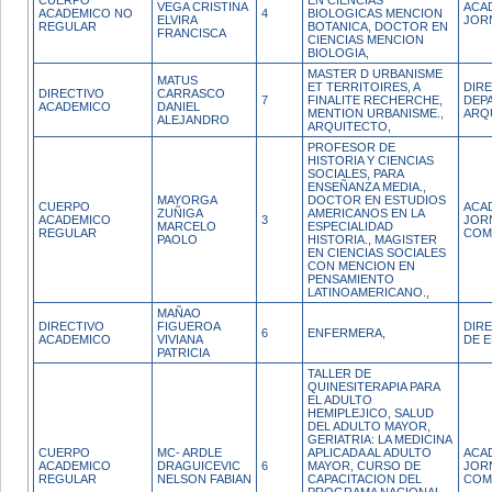
CUERPO
EN CIENCIAS
VEGA CRISTINA
ACAD
ACADEMICO NO
4
BIOLOGICAS MENCION
ELVIRA
JOR
REGULAR
BOTANICA, DOCTOR EN
FRANCISCA
CIENCIAS MENCION
BIOLOGIA,
MASTER D URBANISME
MATUS
ET TERRITOIRES, A
DIR
DIRECTIVO
CARRASCO
7
FINALITE RECHERCHE,
DEP
ACADEMICO
DANIEL
MENTION URBANISME.,
ARQ
ALEJANDRO
ARQUITECTO,
PROFESOR DE
HISTORIA Y CIENCIAS
SOCIALES, PARA
ENSEÑANZA MEDIA.,
MAYORGA
DOCTOR EN ESTUDIOS
CUERPO
ACA
ZUÑIGA
AMERICANOS EN LA
ACADEMICO
3
JOR
MARCELO
ESPECIALIDAD
REGULAR
COM
PAOLO
HISTORIA., MAGISTER
EN CIENCIAS SOCIALES
CON MENCION EN
PENSAMIENTO
LATINOAMERICANO.,
MAÑAO
DIRECTIVO
FIGUEROA
DIR
6
ENFERMERA,
ACADEMICO
VIVIANA
DE 
PATRICIA
TALLER DE
QUINESITERAPIA PARA
EL ADULTO
HEMIPLEJICO, SALUD
DEL ADULTO MAYOR,
GERIATRIA: LA MEDICINA
CUERPO
MC- ARDLE
APLICADA AL ADULTO
ACA
ACADEMICO
DRAGUICEVIC
6
MAYOR, CURSO DE
JOR
REGULAR
NELSON FABIAN
CAPACITACION DEL
COM