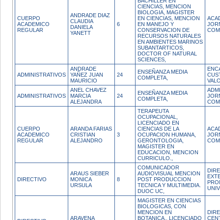
BACHILLER EN
CIENCIAS, MENCION
BIOLOGIA, MAGISTER
ANDRADE DIAZ
CUERPO
EN CIENCIAS, MENCION
ACA
CLAUDIA
ACADEMICO
6
EN MANEJO Y
JOR
DANIELA
REGULAR
CONSERVACION DE
COM
YANETT
RECURSOS NATURALES
EN AMBIENTES MARINOS
SUBANTARTICOS,
DOCTOR OF NATURAL
SCIENCES,
ANDRADE
ENC
ENSEÑANZA MEDIA
ADMINISTRATIVOS
YAÑEZ JUAN
24
CUS
COMPLETA,
MAURICIO
VAL
ANEL CHAVEZ
ADM
ENSEÑANZA MEDIA
ADMINISTRATIVOS
MARCIA
24
JOR
COMPLETA,
ALEJANDRA
COM
TERAPEUTA
OCUPACIONAL,
LICENCIADO EN
CUERPO
ARANDA FARIAS
CIENCIAS DE LA
ACA
ACADEMICO
CRISTIAN
3
OCUPACION HUMANA,
JOR
REGULAR
ALEJANDRO
GERONTOLOGIA,
COM
MAGISTER EN
EDUCACION, MENCION
CURRICULO.,
COMUNICADOR
DIR
ARAUS SIEBER
AUDIOVISUAL MENCION
EXT
DIRECTIVO
MONICA
8
POST PRODUCCION
PRO
URSULA
TECNICA Y MULTIMEDIA.
UNIV
DUOC UC,
MAGISTER EN CIENCIAS
BIOLOGICAS, CON
MENCION EN
DIR
ARAVENA
BOTANICA., LICENCIADO
CEN