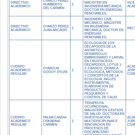
OYARZO PEREZ
DIRECTIVO
MAGISTER EN
VIC
HUMBERTO
2
ACADEMICO
INGENIERIA MECANICA,
ACA
DEL CARMEN
DOCTOR EN ENERGÍAS
RENOVABLES,
INGENIERO CIVIL
MECANICO, MAGISTER
DIRECTIVO
OYARZO PEREZ
EN INGENIERIA
1
REC
ACADEMICO
JUAN ARCADIO
MECANICA, DOCTOR EN
ENERGIAS
RENOVABLES,
ECOLOGIA DE LOS
DECAPODOS DE LA
ANTARTICA,
DESARROLLO
EMBRIONARIO Y LARVAL
EN CRUSTACEOS
DECAPODOS, LOTUS 1-
CUERPO
ACA
OYARZUN
2-3 BASICO, QUIMICA
ACADEMICO
2
JOR
GODOY SYLVIA
ECOLOGICA, METODOS
REGULAR
COM
Y CONCEPTOS DE LA
ECOLOGIA, INGLES
INSTRUMENTAL,
ELABORACION DE
PRODUCTOS
PESQUEROS Y
CONTROL DE CALID
TERAPEUTA
OCUPACIONAL,
MAGISTER EN GESTION
DE SALUD, DOCTORA EN
CUERPO
PALMA CANDIA
INVESTIGACION
ACA
ACADEMICO
OSKARINA
2
MULTIDISCIPLINAR E
JOR
REGULAR
CARMEN
INNOVACION EN
COM
PROCESOS DE
DISCAPACIDAD,