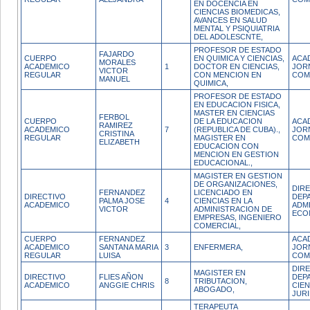
EN DOCENCIA EN
CIENCIAS BIOMEDICAS,
AVANCES EN SALUD
MENTAL Y PSIQUIATRIA
DEL ADOLESCNTE,
PROFESOR DE ESTADO
FAJARDO
CUERPO
EN QUIMICA Y CIENCIAS,
ACA
MORALES
ACADEMICO
1
DOCTOR EN CIENCIAS,
JOR
VICTOR
REGULAR
CON MENCION EN
COM
MANUEL
QUIMICA,
PROFESOR DE ESTADO
EN EDUCACION FISICA,
MASTER EN CIENCIAS
FERBOL
CUERPO
DE LA EDUCACION
ACA
RAMIREZ
ACADEMICO
7
(REPUBLICA DE CUBA).,
JOR
CRISTINA
REGULAR
MAGISTER EN
COM
ELIZABETH
EDUCACION CON
MENCION EN GESTION
EDUCACIONAL.,
MAGISTER EN GESTION
DE ORGANIZACIONES,
DIR
FERNANDEZ
LICENCIADO EN
DIRECTIVO
DEP
PALMA JOSE
4
CIENCIAS EN LA
ACADEMICO
ADM
VICTOR
ADMINISTRACION DE
ECO
EMPRESAS, INGENIERO
COMERCIAL,
CUERPO
FERNANDEZ
ACA
ACADEMICO
SANTANA MARIA
3
ENFERMERA,
JOR
REGULAR
LUISA
COM
DIR
MAGISTER EN
DIRECTIVO
FLIES AÑON
DEP
8
TRIBUTACION,
ACADEMICO
ANGGIE CHRIS
CIEN
ABOGADO,
JURI
TERAPEUTA