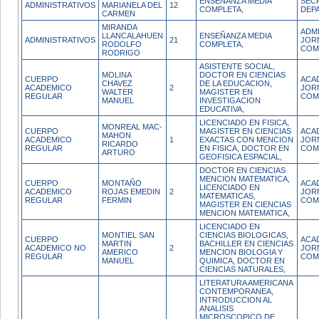
ENSEÑANZA MEDIA
SEC
ADMINISTRATIVOS
MARIANELA DEL
12
COMPLETA,
DEP
CARMEN
MIRANDA
ADM
LLANCALAHUEN
ENSEÑANZA MEDIA
ADMINISTRATIVOS
21
JOR
RODOLFO
COMPLETA,
COM
RODRIGO
ASISTENTE SOCIAL,
MOLINA
DOCTOR EN CIENCIAS
CUERPO
ACA
CHAVEZ
DE LA EDUCACION,
ACADEMICO
2
JOR
WALTER
MAGISTER EN
REGULAR
COM
MANUEL
INVESTIGACION
EDUCATIVA,
LICENCIADO EN FISICA,
MONREAL MAC-
CUERPO
MAGISTER EN CIENCIAS
ACA
MAHON
ACADEMICO
1
EXACTAS CON MENCION
JOR
RICARDO
REGULAR
EN FISICA, DOCTOR EN
COM
ARTURO
GEOFISICA ESPACIAL,
DOCTOR EN CIENCIAS
MENCION MATEMATICA,
CUERPO
MONTAÑO
ACA
LICENCIADO EN
ACADEMICO
ROJAS EMEDIN
2
JOR
MATEMATICAS,
REGULAR
FERMIN
COM
MAGISTER EN CIENCIAS
MENCION MATEMATICA,
LICENCIADO EN
MONTIEL SAN
CIENCIAS BIOLOGICAS,
CUERPO
ACA
MARTIN
BACHILLER EN CIENCIAS
ACADEMICO NO
2
JOR
AMERICO
MENCION BIOLOGIA Y
REGULAR
COM
MANUEL
QUIMICA, DOCTOR EN
CIENCIAS NATURALES,
LITERATURA AMERICANA
CONTEMPORANEA,
INTRODUCCION AL
ANALISIS
MICROSCOPICO DE