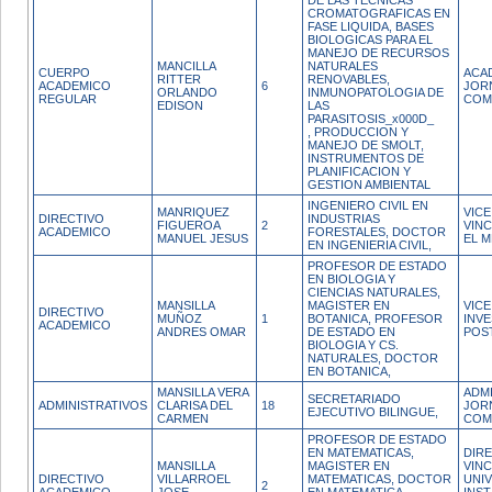
DE LAS TECNICAS
CROMATOGRAFICAS EN
FASE LIQUIDA, BASES
BIOLOGICAS PARA EL
MANEJO DE RECURSOS
MANCILLA
NATURALES
CUERPO
ACA
RITTER
RENOVABLES,
ACADEMICO
6
JOR
ORLANDO
INMUNOPATOLOGIA DE
REGULAR
COM
EDISON
LAS
PARASITOSIS_x000D_
, PRODUCCION Y
MANEJO DE SMOLT,
INSTRUMENTOS DE
PLANIFICACION Y
GESTION AMBIENTAL
INGENIERO CIVIL EN
MANRIQUEZ
VIC
DIRECTIVO
INDUSTRIAS
FIGUEROA
2
VIN
ACADEMICO
FORESTALES, DOCTOR
MANUEL JESUS
EL M
EN INGENIERIA CIVIL,
PROFESOR DE ESTADO
EN BIOLOGIA Y
CIENCIAS NATURALES,
MANSILLA
MAGISTER EN
VIC
DIRECTIVO
MUÑOZ
1
BOTANICA, PROFESOR
INVE
ACADEMICO
ANDRES OMAR
DE ESTADO EN
POS
BIOLOGIA Y CS.
NATURALES, DOCTOR
EN BOTANICA,
MANSILLA VERA
ADM
SECRETARIADO
ADMINISTRATIVOS
CLARISA DEL
18
JOR
EJECUTIVO BILINGUE,
CARMEN
COM
PROFESOR DE ESTADO
EN MATEMATICAS,
DIR
MANSILLA
MAGISTER EN
VIN
DIRECTIVO
VILLARROEL
MATEMATICAS, DOCTOR
UNIV
2