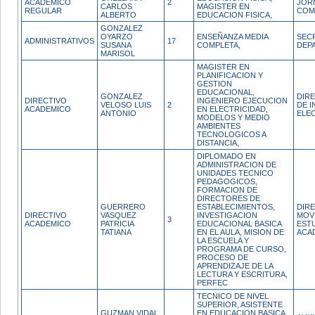
ACADEMICO
2
JOR
CARLOS
MAGISTER EN
REGULAR
COM
ALBERTO
EDUCACION FISICA,
GONZALEZ
OYARZO
ENSEÑANZA MEDIA
SEC
ADMINISTRATIVOS
17
SUSANA
COMPLETA,
DEP
MARISOL
MAGISTER EN
PLANIFICACION Y
GESTION
EDUCACIONAL,
GONZALEZ
DIR
DIRECTIVO
INGENIERO EJECUCION
VELOSO LUIS
2
DE I
ACADEMICO
EN ELECTRICIDAD,
ANTONIO
ELE
MODELOS Y MEDIO
AMBIENTES
TECNOLOGICOS A
DISTANCIA,
DIPLOMADO EN
ADMINISTRACION DE
UNIDADES TECNICO
PEDAGOGICOS,
FORMACION DE
DIRECTORES DE
GUERRERO
ESTABLECIMIENTOS,
DIR
DIRECTIVO
VASQUEZ
INVESTIGACION
MOV
3
ACADEMICO
PATRICIA
EDUCACIONAL BASICA
ESTU
TATIANA
EN EL AULA, MISION DE
ACA
LA ESCUELA Y
PROGRAMA DE CURSO,
PROCESO DE
APRENDIZAJE DE LA
LECTURA Y ESCRITURA,
PERFEC
TECNICO DE NIVEL
SUPERIOR, ASISTENTE
GUZMAN VIDAL
EN EDUCACION BASICA.,