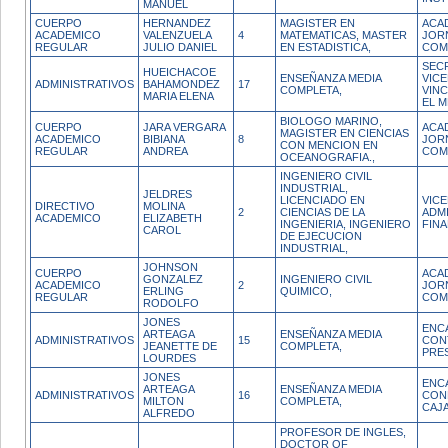
MANUEL
CUERPO
HERNANDEZ
MAGISTER EN
ACA
ACADEMICO
VALENZUELA
4
MATEMATICAS, MASTER
JOR
REGULAR
JULIO DANIEL
EN ESTADISTICA,
COM
SEC
HUEICHACOE
ENSEÑANZA MEDIA
VIC
ADMINISTRATIVOS
BAHAMONDEZ
17
COMPLETA,
VIN
MARIA ELENA
EL M
BIOLOGO MARINO,
CUERPO
JARA VERGARA
ACA
MAGISTER EN CIENCIAS
ACADEMICO
BIBIANA
8
JOR
CON MENCION EN
REGULAR
ANDREA
COM
OCEANOGRAFIA.,
INGENIERO CIVIL
INDUSTRIAL,
JELDRES
LICENCIADO EN
VIC
DIRECTIVO
MOLINA
2
CIENCIAS DE LA
ADM
ACADEMICO
ELIZABETH
INGENIERIA, INGENIERO
FIN
CAROL
DE EJECUCION
INDUSTRIAL,
JOHNSON
CUERPO
ACA
GONZALEZ
INGENIERO CIVIL
ACADEMICO
2
JOR
ERLING
QUIMICO,
REGULAR
COM
RODOLFO
JONES
ENC
ARTEAGA
ENSEÑANZA MEDIA
ADMINISTRATIVOS
15
CON
JEANETTE DE
COMPLETA,
PRE
LOURDES
JONES
ENC
ARTEAGA
ENSEÑANZA MEDIA
ADMINISTRATIVOS
16
CON
MILTON
COMPLETA,
CAJ
ALFREDO
PROFESOR DE INGLES,
DOCTOR OF