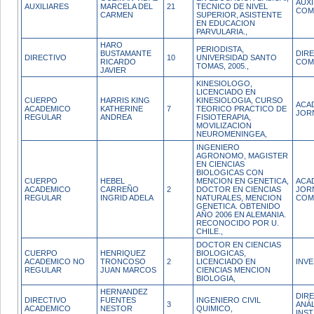
AUX
AUXILIARES
MARCELA DEL
21
TECNICO DE NIVEL
COM
CARMEN
SUPERIOR, ASISTENTE
EN EDUCACION
PARVULARIA.,
HARO
PERIODISTA,
BUSTAMANTE
DIR
DIRECTIVO
10
UNIVERSIDAD SANTO
RICARDO
COM
TOMAS, 2005.,
JAVIER
KINESIOLOGO,
LICENCIADO EN
CUERPO
HARRIS KING
KINESIOLOGIA, CURSO
ACA
ACADEMICO
KATHERINE
7
TEORICO PRACTICO DE
JOR
REGULAR
ANDREA
FISIOTERAPIA,
MOVILIZACION
NEUROMENINGEA,
INGENIERO
AGRONOMO, MAGISTER
EN CIENCIAS
BIOLOGICAS CON
CUERPO
HEBEL
MENCION EN GENETICA,
ACA
ACADEMICO
CARREÑO
2
DOCTOR EN CIENCIAS
JOR
REGULAR
INGRID ADELA
NATURALES, MENCION
COM
GENETICA. OBTENIDO
AÑO 2006 EN ALEMANIA.
RECONOCIDO POR U.
CHILE.,
DOCTOR EN CIENCIAS
CUERPO
HENRIQUEZ
BIOLOGICAS,
ACADEMICO NO
TRONCOSO
2
LICENCIADO EN
INV
REGULAR
JUAN MARCOS
CIENCIAS MENCION
BIOLOGIA,
HERNANDEZ
DIR
DIRECTIVO
FUENTES
INGENIERO CIVIL
3
ANÁL
ACADEMICO
NESTOR
QUIMICO,
INST