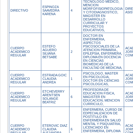
TECNOLOGO MEDICO,
MENCION
ESPINOZA
MORFOFISIOPATOLOGIA
DIRE
DIRECTIVO
SAAVEDRA
4
Y CITODIAGNOSTICO,
ASIS
KARENA
MAGISTER EN
DESARROLLO
CURRICULAR Y
PROYECTOS
EDUCATIVOS,
DOCTOR EN
ENFERMERIA,
ASPECTOS
ESTEFO
PSICOSOCIALES DE LA
CUERPO
ACA
AGUERO
ATENCION PRIMARIA.,
ACADEMICO
2
JOR
SILVANA
EPILEPSIA, ENFERMERA,
REGULAR
COM
BETSABE
DIPLOMA EN DOCENCIA
EN CIENCIAS
BIOMEDICAS DE LA
FACULTAD DE MEDICINA,
PSICOLOGO, MASTER
CUERPO
ESTRADA GOIC
ACA
EN PSICOLOGIA,
ACADEMICO
CLAUDIA
1
JOR
DOCTOR EN CIENCIAS
REGULAR
ANDREA
COM
PSICOLOGICAS,
PROFESORA DE
ETCHEVERRY
CUERPO
EDUCACION FISICA,
ACA
ARENTSEN
ACADEMICO
6
MAGISTER EN
JOR
SOLANGE
REGULAR
EDUCACION, MENCION
COM
BEATRIZ
CURRICULO,
ENFERMERA, CURSO DE
EDPECIALIZACION DE
POSTITULO EN
ENFERMERIA EN SALUD
MENTAL Y PSIQUIATRIA,
CUERPO
ETEROVIC DIAZ
ACA
LICENCIADO EN
ACADEMICO
CLAUDIA
6
JOR
ENFERMERIA, DIPLOMA
REGULAR
ALEJANDRA
COM