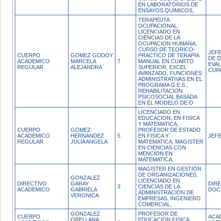
EN LABORATORIOS DE
ENSAYOS QUIMICOS,
TERAPEUTA
OCUPACIONAL,
LICENCIADO EN
CIENCIAS DE LA
OCUPACION HUMANA,
CURSO DE TEORICO-
JEFE
CUERPO
GOMEZ GODOY
PRACTICO DE TERAPIA
DE D
ACADEMICO
MARCELA
7
MANUAL EN CUARTO
EVA
REGULAR
ALEJANDRA
SUPERIOR, EXCEL
CUR
AVANZADO, FUNCIONES
ADMINISTRATIVAS EN EL
PROGRAMA G.E.S.,
REHABILITACION
PSICOSOCIAL BASADA
EN EL MODELO DE O
LICENCIADO EN
EDUCACION, EN FISICA
Y MATEMATICA,
CUERPO
GOMEZ
PROFESOR DE ESTADO
ACADEMICO
HERNANDEZ
5
EN FISICA Y
JEF
REGULAR
JULIA ANGELA
MATEMATICA, MAGISTER
EN CIENCIAS CON
MENCION EN
MATEMATICA,
MAGISTER EN GESTION
DE ORGANIZACIONES,
GONZALEZ
LICENCIADO EN
DIRECTIVO
GARAY
DIR
3
CIENCIAS DE LA
ACADEMICO
GABRIELA
DOC
ADMINISTRACION DE
VERONICA
EMPRESAS, INGENIERO
COMERCIAL,
GONZALEZ
PROFESOR DE
CUERPO
ACA
ORELLANA
EDUCACION FISICA,