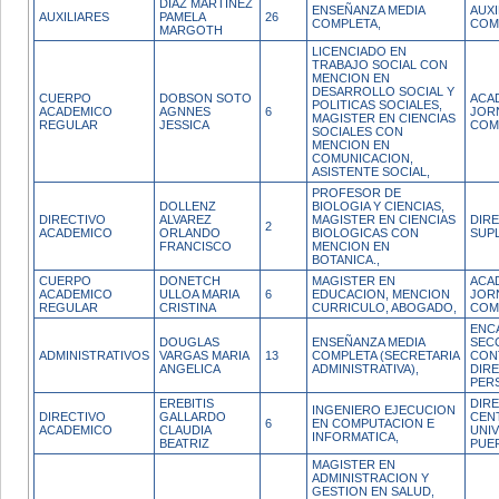
DIAZ MARTINEZ
ENSEÑANZA MEDIA
AUX
AUXILIARES
PAMELA
26
COMPLETA,
COM
MARGOTH
LICENCIADO EN
TRABAJO SOCIAL CON
MENCION EN
DESARROLLO SOCIAL Y
CUERPO
DOBSON SOTO
ACA
POLITICAS SOCIALES,
ACADEMICO
AGNNES
6
JOR
MAGISTER EN CIENCIAS
REGULAR
JESSICA
COM
SOCIALES CON
MENCION EN
COMUNICACION,
ASISTENTE SOCIAL,
PROFESOR DE
DOLLENZ
BIOLOGIA Y CIENCIAS,
DIRECTIVO
ALVAREZ
MAGISTER EN CIENCIAS
DIR
2
ACADEMICO
ORLANDO
BIOLOGICAS CON
SUP
FRANCISCO
MENCION EN
BOTANICA.,
CUERPO
DONETCH
MAGISTER EN
ACA
ACADEMICO
ULLOA MARIA
6
EDUCACION, MENCION
JOR
REGULAR
CRISTINA
CURRICULO, ABOGADO,
COM
ENC
DOUGLAS
ENSEÑANZA MEDIA
SEC
ADMINISTRATIVOS
VARGAS MARIA
13
COMPLETA (SECRETARIA
CON
ANGELICA
ADMINISTRATIVA),
DIRE
PER
EREBITIS
DIR
INGENIERO EJECUCION
DIRECTIVO
GALLARDO
CEN
6
EN COMPUTACION E
ACADEMICO
CLAUDIA
UNIV
INFORMATICA,
BEATRIZ
PUE
MAGISTER EN
ADMINISTRACION Y
GESTION EN SALUD,