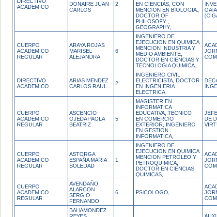
DIRECTIVO
DONAIRE JUAN
2
EN CIENCIAS, CON
INV
ACADEMICO
CARLOS
MENCION EN BIOLOGIA.,
GAIA
DOCTOR OF
(CIG
PHILOSOFY ,
GEOGRAPHY,
INGENIERO DE
EJECUCION EN QUIMICA
CUERPO
ARAYA ROJAS
ACA
MENCION INDUSTRIA Y
ACADEMICO
MARISEL
6
JOR
MEDIO AMBIENTE,
REGULAR
ALEJANDRA
COM
DOCTOR EN CIENCIAS Y
TECNOLOGIA QUIMICA.,
INGENIERO CIVIL
DIRECTIVO
ARIAS MENDEZ
ELECTRICISTA, DOCTOR
DEC
2
ACADEMICO
CARLOS RAUL
EN INGENIERIA
INGE
ELECTRICA,
MAGISTER EN
INFORMATICA
CUERPO
ASCENCIO
EDUCATIVA, TECNICO
JEFE
ACADEMICO
OJEDA PAOLA
5
EN COMERCIO
DE 
REGULAR
BEATRIZ
EXTERIOR, INGENIERO
VIR
EN GESTION
INFORMATICA,
INGENIERO DE
EJECUCION EN QUIMICA
CUERPO
ASTORGA
ACA
MENCION PETROLEO Y
ACADEMICO
ESPAÑA MARIA
1
JOR
PETROQUIMICA,
REGULAR
SOLEDAD
COM
DOCTOR EN CIENCIAS
QUIMICAS,
AVENDAÑO
CUERPO
ACA
ALARCON
ACADEMICO
6
PSICOLOGO,
JOR
SERGIO
REGULAR
COM
FERNANDO
BAHAMONDEZ
REYES
AUX