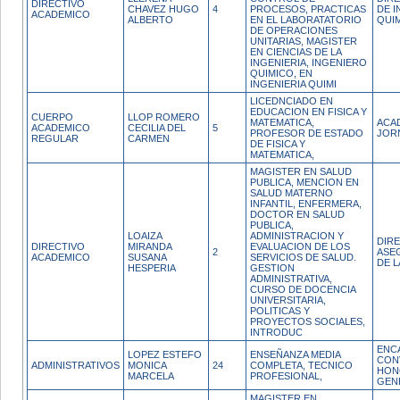
DIRECTIVO
CHAVEZ HUGO
4
PROCESOS, PRACTICAS
DE I
ACADEMICO
ALBERTO
EN EL LABORATATORIO
QUI
DE OPERACIONES
UNITARIAS, MAGISTER
EN CIENCIAS DE LA
INGENIERIA, INGENIERO
QUIMICO, EN
INGENIERIA QUIMI
LICEDNCIADO EN
EDUCACION EN FISICA Y
CUERPO
LLOP ROMERO
MATEMATICA,
ACA
ACADEMICO
CECILIA DEL
5
PROFESOR DE ESTADO
JOR
REGULAR
CARMEN
DE FISICA Y
MATEMATICA,
MAGISTER EN SALUD
PUBLICA, MENCION EN
SALUD MATERNO
INFANTIL, ENFERMERA,
DOCTOR EN SALUD
PUBLICA,
LOAIZA
ADMINISTRACION Y
DIR
DIRECTIVO
MIRANDA
EVALUACION DE LOS
2
ASE
ACADEMICO
SUSANA
SERVICIOS DE SALUD.
DE L
HESPERIA
GESTION
ADMINISTRATIVA,
CURSO DE DOCENCIA
UNIVERSITARIA,
POLITICAS Y
PROYECTOS SOCIALES,
INTRODUC
ENC
LOPEZ ESTEFO
ENSEÑANZA MEDIA
CON
ADMINISTRATIVOS
MONICA
24
COMPLETA, TECNICO
HON
MARCELA
PROFESIONAL,
GEN
MAGISTER EN