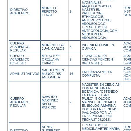
MATERIALES
ARQUEOLOGICOS,
MORELLO
DIR
DIRECTIVO
MASTER EN
REPETTO
2
INST
ACADEMICO
PREHISTOIRE,
FLAVIA
PAT
ETHNOLOGIE,
ANTHROPOLOGIE,
ARQUEOLOGO,
LICENCIADO EN
ANTROPOLOGIA, COM
MENCION EN
ARQUEOLOGIA,
CUERPO
ACA
MORENO DIAZ
INGENIERO CIVIL EN
ACADEMICO
3
JOR
JUAN CARLOS
QUIMICA,
REGULAR
COM
CUERPO
MUTSCHKE
LICENCIADO EN
ACA
ACADEMICO
ORELLANA
2
CIENCIAS MENCION
JOR
REGULAR
ERIKA E.
BIOLOGIA (T),
COM
ENC
NAHUELQUEN
ENSEÑANZA MEDIA
CON
ADMINISTRATIVOS
MUÑOZ IRIS
16
COMPLETA,
HON
ANTONIETA
DOC
MAGISTER EN CIENCIAS,
CON MENCION EN
BOTANICA. (OBTENIDO
EN BRASIL-U.SAO
NAVARRO
CUERPO
PAULO), BIOLOGO
ACA
MARTINEZ
ACADEMICO
2
MARINO, LICENCIADO
JOR
NELSO
REGULAR
EN BIOLOGIA MARINA,
COM
PATRICIO
DOCTOR EN CIENCIAS
(VALIDADO POR LA
UNIVERSIDAD CON
FECHA 27.08.2013),
LICENCIADO EN
NUÑEZ
DIR
MEDICINA VETERINARIA,
DIRECTIVO
GUERRERO
CEN