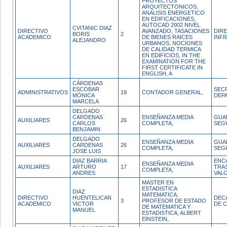
PROYECTOS
ARQUITECTONICOS,
ANALISIS ENERGETICO
EN EDIFICACIONES,
AUTOCAD 2002 NIVEL
CVITANIC DIAZ
DIRECTIVO
AVANZADO, TASACIONES
DIR
BORIS
2
ACADEMICO
DE BIENES RAICES
INF
ALEJANDRO
URBANOS, NOCIONES
DE CALIDAD TERMICA
EN EDIFICIOS, IN THE
EXAMINATION FOR THE
FIRST CERTIFICATE IN
ENGLISH, A
CÁRDENAS
ESCOBAR
SEC
ADMINISTRATIVOS
19
CONTADOR GENERAL,
MÓNICA
DEP
MARCELA
DELGADO
CARDENAS
ENSEÑANZA MEDIA
GUA
AUXILIARES
26
CARLOS
COMPLETA,
SEG
BENJAMIN
DELGADO
ENSEÑANZA MEDIA
GUA
AUXILIARES
CARDENAS
26
COMPLETA,
SEG
JOSE LUIS
DIAZ BARRIA
ENC
ENSEÑANZA MEDIA
AUXILIARES
ARTURO
17
TRA
COMPLETA,
ANDRES
VAL
MASTER EN
ESTADISTICA
DIAZ
MATEMATICA,
DIRECTIVO
HUENTELICAN
DEC
3
PROFESOR DE ESTADO
ACADEMICO
VICTOR
DE C
DE MATEMATICA Y
MANUEL
ESTADISTICA, ALBERT
EINSTEIN,