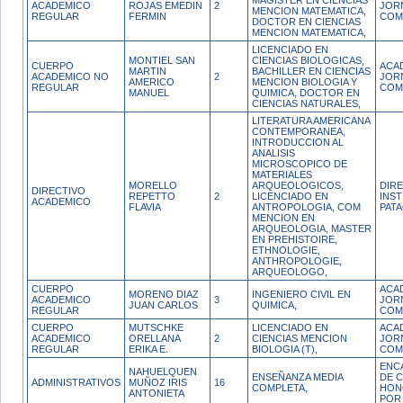
MAGISTER EN CIENCIAS
ACADEMICO
ROJAS EMEDIN
2
JOR
MENCION MATEMATICA,
REGULAR
FERMIN
COM
DOCTOR EN CIENCIAS
MENCION MATEMATICA,
LICENCIADO EN
MONTIEL SAN
CIENCIAS BIOLOGICAS,
CUERPO
ACA
MARTIN
BACHILLER EN CIENCIAS
ACADEMICO NO
2
JOR
AMERICO
MENCION BIOLOGIA Y
REGULAR
COM
MANUEL
QUIMICA, DOCTOR EN
CIENCIAS NATURALES,
LITERATURA AMERICANA
CONTEMPORANEA,
INTRODUCCION AL
ANALISIS
MICROSCOPICO DE
MATERIALES
MORELLO
ARQUEOLOGICOS,
DIR
DIRECTIVO
REPETTO
2
LICENCIADO EN
INST
ACADEMICO
FLAVIA
ANTROPOLOGIA, COM
PAT
MENCION EN
ARQUEOLOGIA, MASTER
EN PREHISTOIRE,
ETHNOLOGIE,
ANTHROPOLOGIE,
ARQUEOLOGO,
CUERPO
ACA
MORENO DIAZ
INGENIERO CIVIL EN
ACADEMICO
3
JOR
JUAN CARLOS
QUIMICA,
REGULAR
COM
CUERPO
MUTSCHKE
LICENCIADO EN
ACA
ACADEMICO
ORELLANA
2
CIENCIAS MENCION
JOR
REGULAR
ERIKA E.
BIOLOGIA (T),
COM
ENC
NAHUELQUEN
ENSEÑANZA MEDIA
DE 
ADMINISTRATIVOS
MUÑOZ IRIS
16
COMPLETA,
HON
ANTONIETA
POR