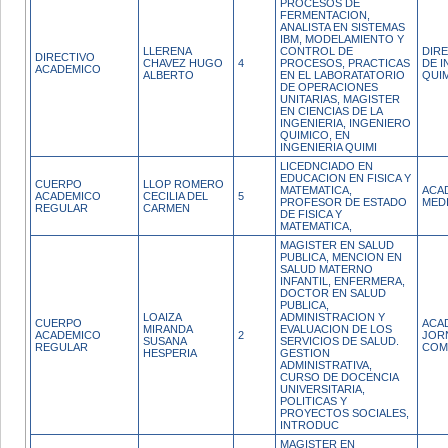
PROCESOS DE
FERMENTACION,
ANALISTA EN SISTEMAS
IBM, MODELAMIENTO Y
LLERENA
CONTROL DE
DIR
DIRECTIVO
CHAVEZ HUGO
4
PROCESOS, PRACTICAS
DE I
ACADEMICO
ALBERTO
EN EL LABORATATORIO
QUI
DE OPERACIONES
UNITARIAS, MAGISTER
EN CIENCIAS DE LA
INGENIERIA, INGENIERO
QUIMICO, EN
INGENIERIA QUIMI
LICEDNCIADO EN
EDUCACION EN FISICA Y
CUERPO
LLOP ROMERO
MATEMATICA,
ACA
ACADEMICO
CECILIA DEL
5
PROFESOR DE ESTADO
MED
REGULAR
CARMEN
DE FISICA Y
MATEMATICA,
MAGISTER EN SALUD
PUBLICA, MENCION EN
SALUD MATERNO
INFANTIL, ENFERMERA,
DOCTOR EN SALUD
PUBLICA,
LOAIZA
ADMINISTRACION Y
CUERPO
ACA
MIRANDA
EVALUACION DE LOS
ACADEMICO
2
JOR
SUSANA
SERVICIOS DE SALUD.
REGULAR
COM
HESPERIA
GESTION
ADMINISTRATIVA,
CURSO DE DOCENCIA
UNIVERSITARIA,
POLITICAS Y
PROYECTOS SOCIALES,
INTRODUC
MAGISTER EN