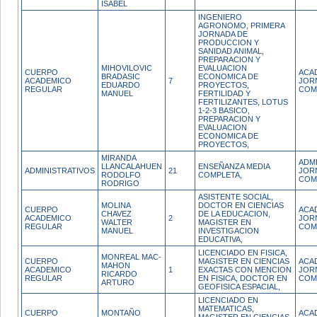
ISABEL
INGENIERO
AGRONOMO, PRIMERA
JORNADA DE
PRODUCCION Y
SANIDAD ANIMAL,
PREPARACION Y
MIHOVILOVIC
EVALUACION
CUERPO
ACA
BRADASIC
ECONOMICA DE
ACADEMICO
7
JOR
EDUARDO
PROYECTOS,
REGULAR
COM
MANUEL
FERTILIDAD Y
FERTILIZANTES, LOTUS
1-2-3 BASICO,
PREPARACION Y
EVALUACION
ECONOMICA DE
PROYECTOS,
MIRANDA
ADM
LLANCALAHUEN
ENSEÑANZA MEDIA
ADMINISTRATIVOS
21
JOR
RODOLFO
COMPLETA,
COM
RODRIGO
ASISTENTE SOCIAL,
MOLINA
DOCTOR EN CIENCIAS
CUERPO
ACA
CHAVEZ
DE LA EDUCACION,
ACADEMICO
2
JOR
WALTER
MAGISTER EN
REGULAR
COM
MANUEL
INVESTIGACION
EDUCATIVA,
LICENCIADO EN FISICA,
MONREAL MAC-
CUERPO
MAGISTER EN CIENCIAS
ACA
MAHON
ACADEMICO
1
EXACTAS CON MENCION
JOR
RICARDO
REGULAR
EN FISICA, DOCTOR EN
COM
ARTURO
GEOFISICA ESPACIAL,
LICENCIADO EN
MATEMATICAS,
CUERPO
MONTAÑO
ACA