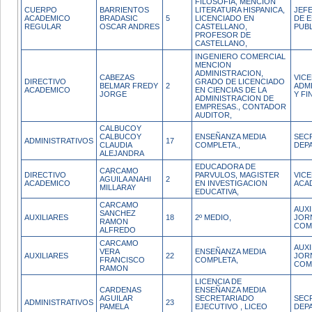
FILOSOFIA, MENCION
CUERPO
BARRIENTOS
LITERATURA HISPANICA,
JEFE
ACADEMICO
BRADASIC
5
LICENCIADO EN
DE E
REGULAR
OSCAR ANDRES
CASTELLANO,
PUB
PROFESOR DE
CASTELLANO,
INGENIERO COMERCIAL
MENCION
ADMINISTRACION,
CABEZAS
VIC
DIRECTIVO
GRADO DE LICENCIADO
BELMAR FREDY
2
ADM
ACADEMICO
EN CIENCIAS DE LA
JORGE
Y FI
ADMINISTRACION DE
EMPRESAS., CONTADOR
AUDITOR,
CALBUCOY
CALBUCOY
ENSEÑANZA MEDIA
SEC
ADMINISTRATIVOS
17
CLAUDIA
COMPLETA.,
DEP
ALEJANDRA
EDUCADORA DE
CARCAMO
DIRECTIVO
PARVULOS, MAGISTER
VIC
AGUILA ANAHI
2
ACADEMICO
EN INVESTIGACION
ACA
MILLARAY
EDUCATIVA,
CARCAMO
AUXI
SANCHEZ
AUXILIARES
18
2º MEDIO,
JOR
RAMON
COM
ALFREDO
CARCAMO
AUXI
VERA
ENSEÑANZA MEDIA
AUXILIARES
22
JOR
FRANCISCO
COMPLETA,
COM
RAMON
LICENCIA DE
CARDENAS
ENSEÑANZA MEDIA
AGUILAR
SECRETARIADO
SEC
ADMINISTRATIVOS
23
PAMELA
EJECUTIVO , LICEO
DEP