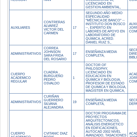
LICENCIADO EN
GESTION AMBIENTAL,
SEGUNDO AÑO MEDIO
ESPECIALIDAD
"MÉCNICA DE BANCO" --
CONTRERAS
INSTITUTO DON BOSCO
AUXI
ALVAREZ
AUXILIARES
17
--, EXPERTO EN
JOR
VICTOR DEL
LABORES DE APOYO EN
COM
CARMEN
LABORATORIO DE
QUIMICA, ACRED.
DANIEL RUIZ S.,
CORREA
SEC
JOHNSON
ENSEÑANZA MEDIA
ADMINISTRATIVOS
17
DIR
SARA FRIDA
COMPLETA,
BIBL
DEL ROSARIO
DOCTOR OF
PHILOSOPHY,
CUADRA
LICENCIADO EN
CUERPO
ACA
BURGUEÑO
EDUCACION EN
ACADEMICO
1
JOR
PEDRO
QUIMICA Y BIOLOGIA,
REGULAR
COM
OSVALDO
PROFESOR DE ESTADO
DE QUIMICA Y BIOLOGIA,
MAGISTER EN QUIMICA,
CURIÑAN
GUERRERO
ENSEÑANZA MEDIA
SEC
ADMINISTRATIVOS
19
SILVANA
COMPLETA,
DEP
ALEJANDRA
DOCTOR PROGRAMA DE
PROYECTOS
ARQUITECTONICOS,
ANALISIS ENERGETICO
EN EDIFICACIONES,
AUTOCAD 2002 NIVEL
CUERPO
CVITANIC DIAZ
ACA
AVANZADO, TASACIONES