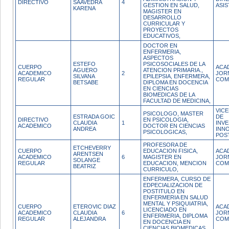
DIRECTIVO
SAAVEDRA
4
GESTION EN SALUD,
ASIS
KARENA
MAGISTER EN
DESARROLLO
CURRICULAR Y
PROYECTOS
EDUCATIVOS,
DOCTOR EN
ENFERMERIA,
ASPECTOS
ESTEFO
PSICOSOCIALES DE LA
CUERPO
ACA
AGUERO
ATENCION PRIMARIA.,
ACADEMICO
2
JOR
SILVANA
EPILEPSIA, ENFERMERA,
REGULAR
COM
BETSABE
DIPLOMA EN DOCENCIA
EN CIENCIAS
BIOMEDICAS DE LA
FACULTAD DE MEDICINA,
VIC
PSICOLOGO, MASTER
ESTRADA GOIC
DE
DIRECTIVO
EN PSICOLOGIA,
CLAUDIA
1
INVE
ACADEMICO
DOCTOR EN CIENCIAS
ANDREA
INN
PSICOLOGICAS,
POS
PROFESORA DE
ETCHEVERRY
CUERPO
EDUCACION FISICA,
ACA
ARENTSEN
ACADEMICO
6
MAGISTER EN
JOR
SOLANGE
REGULAR
EDUCACION, MENCION
COM
BEATRIZ
CURRICULO,
ENFERMERA, CURSO DE
EDPECIALIZACION DE
POSTITULO EN
ENFERMERIA EN SALUD
MENTAL Y PSIQUIATRIA,
CUERPO
ETEROVIC DIAZ
ACA
LICENCIADO EN
ACADEMICO
CLAUDIA
6
JOR
ENFERMERIA, DIPLOMA
REGULAR
ALEJANDRA
COM
EN DOCENCIA EN
CIENCIAS BIOMEDICAS,