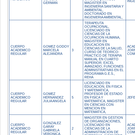
INGE
GERMAN
MAGISTER EN
INGENIERIA SANITARIA Y
AMBIENTAL,
DOCTORADO EN
INGENIERIA AMBIENTAL,
TERAPEUTA
OCUPACIONAL,
LICENCIADO EN
CIENCIAS DE LA
OCUPACION HUMANA,
MAGISTER EN
EDUCACION EN
CUERPO
GOMEZ GODOY
ACA
CIENCIAS DE LA SALUD,
ACADEMICO
MARCELA
3
JOR
CURSO DE TEORICO-
REGULAR
ALEJANDRA
COM
PRACTICO DE TERAPIA
MANUAL EN CUARTO
SUPERIOR, EXCEL
AVANZADO, FUNCIONES
ADMINISTRATIVAS EN EL
PROGRAMA G.E.S.,
REHA
LICENCIADO EN
EDUCACION, EN FISICA
Y MATEMATICA,
CUERPO
GOMEZ
PROFESOR DE ESTADO
ACADEMICO
HERNANDEZ
5
EN FISICA Y
JEF
REGULAR
JULIA ANGELA
MATEMATICA, MAGISTER
EN CIENCIAS CON
MENCION EN
MATEMATICA,
MAGISTER EN GESTION
DE ORGANIZACIONES,
GONZALEZ
CUERPO
LICENCIADO EN
ACA
GARAY
ACADEMICO
2
CIENCIAS DE LA
JOR
GABRIELA
REGULAR
ADMINISTRACION DE
COM
VERONICA