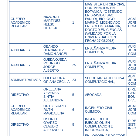
MAGISTER EN CIENCIAS,
CON MENCION EN
BOTANICA. (OBTENIDO
EN BRASIL-U.SAO
NAVARRO
CUERPO
PAULO), BIOLOGO
ACA
MARTINEZ
ACADEMICO
1
MARINO, LICENCIADO
JOR
NELSO
REGULAR
EN BIOLOGIA MARINA,
COM
PATRICIO
DOCTOR EN CIENCIAS
(VALIDADO POR LA
UNIVERSIDAD CON
FECHA 27.08.2013),
OBANDO
AUXI
ENSEÑANZA MEDIA
AUXILIARES
HERNANDEZ
21
JOR
COMPLETA,
RAMON ANGEL
COM
OJEDA OJEDA
AUXI
RODRIGO
ENSEÑANZA MEDIA
AUXILIARES
25
JOR
JORGE
COMPLETA,
COM
ALBERTO
ADM
OJEDA URRA
SECRETARIA EJECUTIVA
ADMINISTRATIVOS
23
JOR
ORIANA CECILIA
COMPUTACIONAL,
COM
ORELLANA
DIR
YEVENES
GEN
DIRECTIVO
5
ABOGADA,
SINTIA
EQU
ALEJANDRA
DIV
CUERPO
ORTIZ SUAZO
ACA
INGENIERO CIVIL
ACADEMICO
RUTH
6
JOR
QUIMICO,
REGULAR
MAGDALENA
COM
OSORIO
INGENIERO DE
DIR
OYARZO
EJECUCION EN
DIRECTIVO
8
SIS
CLAUDIO
COMPUTACION E
INF
ALEXANDER
INFORMATICA,
PHILOSOPHIAE DOCTOR