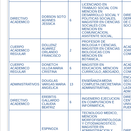
LICENCIADO EN
TRABAJO SOCIAL CON
MENCION EN
DESARROLLO SOCIAL Y
DIR
DOBSON SOTO
DIRECTIVO
POLITICAS SOCIALES,
DEP
AGNNES
6
ACADEMICO
MAGISTER EN CIENCIAS
DE C
JESSICA
SOCIALES CON
SOC
MENCION EN
COMUNICACION,
ASISTENTE SOCIAL,
PROFESOR DE
DOLLENZ
BIOLOGIA Y CIENCIAS,
CUERPO
ACA
ALVAREZ
MAGISTER EN CIENCIAS
ACADEMICO
2
JOR
ORLANDO
BIOLOGICAS CON
REGULAR
COM
FRANCISCO
MENCION EN
BOTANICA.,
CUERPO
DONETCH
MAGISTER EN
ACA
ACADEMICO
ULLOA MARIA
6
EDUCACION, MENCION
JOR
REGULAR
CRISTINA
CURRICULO, ABOGADO,
COM
ENC
DOUGLAS
ENSEÑANZA MEDIA
SEC
ADMINISTRATIVOS
VARGAS MARIA
13
COMPLETA (SECRETARIA
CON
ANGELICA
ADMINISTRATIVA),
LA D
ADM
EREBITIS
DIR
INGENIERO EJECUCION
DIRECTIVO
GALLARDO
CEN
6
EN COMPUTACION E
ACADEMICO
CLAUDIA
UNIV
INFORMATICA,
BEATRIZ
PUE
TECNOLOGO MEDICO,
MENCION
MORFOFISIOPATOLOGIA
Y CITODIAGNOSTICO,
MAGISTER EN
ESPINOZA
ADMINISTRACION Y
DIRE