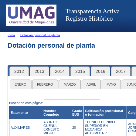
Transparencia Activa
Registro Histórico
Inicio
|
Dotación personal de planta
Dotación personal de planta
2012
2013
2014
2015
2016
2017
ENERO
FEBRERO
MARZO
ABRIL
MAYO
JUNI
Buscar en esta página:
Nombre
Grado
Calificación profesional
Estamento
Carg
Completo
EUS
o formación
ABURTO
TECNICO DE NIVEL
AUXI
GUENUL
SUPERIOR EN
AUXILIARES
20
JOR
ERNESTO
MECANICA
COM
MIGUEL
AUTOMOTRIZ.,