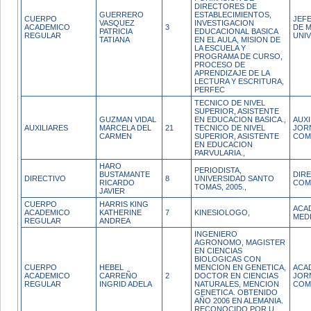
DIRECTORES DE
GUERRERO
ESTABLECIMIENTOS,
CUERPO
JEFE
VASQUEZ
INVESTIGACION
ACADEMICO
3
DE M
PATRICIA
EDUCACIONAL BASICA
REGULAR
UNIV
TATIANA
EN EL AULA, MISION DE
LA ESCUELA Y
PROGRAMA DE CURSO,
PROCESO DE
APRENDIZAJE DE LA
LECTURA Y ESCRITURA,
PERFEC
TECNICO DE NIVEL
SUPERIOR, ASISTENTE
GUZMAN VIDAL
EN EDUCACION BASICA.,
AUXI
AUXILIARES
MARCELA DEL
21
TECNICO DE NIVEL
JOR
CARMEN
SUPERIOR, ASISTENTE
COM
EN EDUCACION
PARVULARIA.,
HARO
PERIODISTA,
BUSTAMANTE
DIR
DIRECTIVO
8
UNIVERSIDAD SANTO
RICARDO
COM
TOMAS, 2005.,
JAVIER
CUERPO
HARRIS KING
ACA
ACADEMICO
KATHERINE
7
KINESIOLOGO,
MED
REGULAR
ANDREA
INGENIERO
AGRONOMO, MAGISTER
EN CIENCIAS
BIOLOGICAS CON
CUERPO
HEBEL
MENCION EN GENETICA,
ACA
ACADEMICO
CARREÑO
2
DOCTOR EN CIENCIAS
JOR
REGULAR
INGRID ADELA
NATURALES, MENCION
COM
GENETICA. OBTENIDO
AÑO 2006 EN ALEMANIA.
RECONOCIDO POR U.