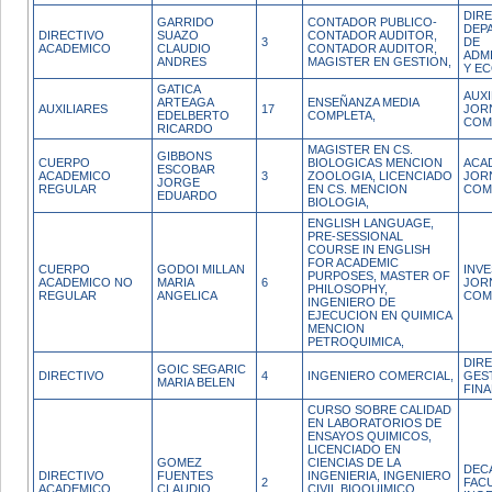
DIR
GARRIDO
CONTADOR PUBLICO-
DEP
DIRECTIVO
SUAZO
CONTADOR AUDITOR,
3
DE
ACADEMICO
CLAUDIO
CONTADOR AUDITOR,
ADM
ANDRES
MAGISTER EN GESTION,
Y E
GATICA
AUXI
ARTEAGA
ENSEÑANZA MEDIA
AUXILIARES
17
JOR
EDELBERTO
COMPLETA,
COM
RICARDO
MAGISTER EN CS.
GIBBONS
CUERPO
BIOLOGICAS MENCION
ACA
ESCOBAR
ACADEMICO
3
ZOOLOGIA, LICENCIADO
JOR
JORGE
REGULAR
EN CS. MENCION
COM
EDUARDO
BIOLOGIA,
ENGLISH LANGUAGE,
PRE-SESSIONAL
COURSE IN ENGLISH
FOR ACADEMIC
CUERPO
GODOI MILLAN
INV
PURPOSES, MASTER OF
ACADEMICO NO
MARIA
6
JOR
PHILOSOPHY,
REGULAR
ANGELICA
COM
INGENIERO DE
EJECUCION EN QUIMICA
MENCION
PETROQUIMICA,
DIR
GOIC SEGARIC
DIRECTIVO
4
INGENIERO COMERCIAL,
GES
MARIA BELEN
FIN
CURSO SOBRE CALIDAD
EN LABORATORIOS DE
ENSAYOS QUIMICOS,
LICENCIADO EN
GOMEZ
CIENCIAS DE LA
DEC
DIRECTIVO
FUENTES
INGENIERIA, INGENIERO
2
FAC
ACADEMICO
CLAUDIO
CIVIL BIOQUIMICO,