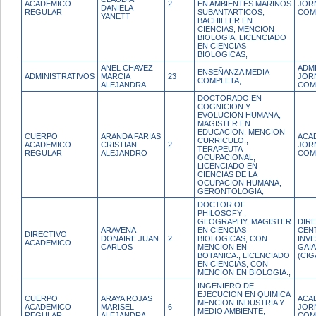
ACADEMICO
2
EN AMBIENTES MARINOS
JOR
DANIELA
REGULAR
SUBANTARTICOS,
COM
YANETT
BACHILLER EN
CIENCIAS, MENCION
BIOLOGIA, LICENCIADO
EN CIENCIAS
BIOLOGICAS,
ANEL CHAVEZ
ADM
ENSEÑANZA MEDIA
ADMINISTRATIVOS
MARCIA
23
JOR
COMPLETA,
ALEJANDRA
COM
DOCTORADO EN
COGNICION Y
EVOLUCION HUMANA,
MAGISTER EN
EDUCACION, MENCION
CUERPO
ARANDA FARIAS
ACA
CURRICULO.,
ACADEMICO
CRISTIAN
2
JOR
TERAPEUTA
REGULAR
ALEJANDRO
COM
OCUPACIONAL,
LICENCIADO EN
CIENCIAS DE LA
OCUPACION HUMANA,
GERONTOLOGIA,
DOCTOR OF
PHILOSOFY ,
GEOGRAPHY, MAGISTER
DIR
ARAVENA
EN CIENCIAS
CEN
DIRECTIVO
DONAIRE JUAN
2
BIOLOGICAS, CON
INV
ACADEMICO
CARLOS
MENCION EN
GAIA
BOTANICA., LICENCIADO
(CIG
EN CIENCIAS, CON
MENCION EN BIOLOGIA.,
INGENIERO DE
EJECUCION EN QUIMICA
CUERPO
ARAYA ROJAS
ACA
MENCION INDUSTRIA Y
ACADEMICO
MARISEL
6
JOR
MEDIO AMBIENTE,
REGULAR
ALEJANDRA
COM