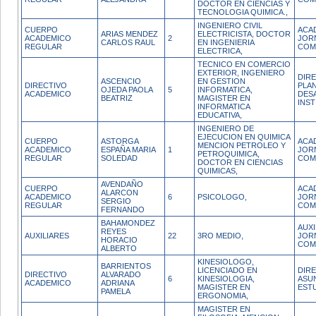
DOCTOR EN CIENCIAS Y
TECNOLOGIA QUIMICA.,
INGENIERO CIVIL
CUERPO
ACA
ARIAS MENDEZ
ELECTRICISTA, DOCTOR
ACADEMICO
2
JOR
CARLOS RAUL
EN INGENIERIA
REGULAR
COM
ELECTRICA,
TECNICO EN COMERCIO
EXTERIOR, INGENIERO
DIR
ASCENCIO
EN GESTION
DIRECTIVO
PLAN
OJEDA PAOLA
5
INFORMATICA,
ACADEMICO
DES
BEATRIZ
MAGISTER EN
INST
INFORMATICA
EDUCATIVA,
INGENIERO DE
EJECUCION EN QUIMICA
CUERPO
ASTORGA
ACA
MENCION PETROLEO Y
ACADEMICO
ESPAÑA MARIA
1
JOR
PETROQUIMICA,
REGULAR
SOLEDAD
COM
DOCTOR EN CIENCIAS
QUIMICAS,
AVENDAÑO
CUERPO
ACA
ALARCON
ACADEMICO
6
PSICOLOGO,
JOR
SERGIO
REGULAR
COM
FERNANDO
BAHAMONDEZ
AUXI
REYES
AUXILIARES
22
3RO MEDIO,
JOR
HORACIO
COM
ALBERTO
KINESIOLOGO,
BARRIENTOS
LICENCIADO EN
DIR
DIRECTIVO
ALVARADO
6
KINESIOLOGIA,
ASU
ACADEMICO
ADRIANA
MAGISTER EN
EST
PAMELA
ERGONOMIA,
MAGISTER EN