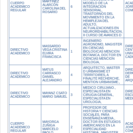
MARTÍNEZ
CUERPO
MODELO DE LA
ACA
ALARCÓN
ACADEMICO
6
INTEGRACION
JOR
CAROLINA DEL
REGULAR
SENSORIAL,
COM
ROSARIO
TRASTORNOS DEL
MOVIMIENTO EN LA
HEMIPLEJIA DEL
ADULTO,
ACTUALIZACIONES EN
NEUROREHABILITACION,
II CURSO DE AVANCES D
INGENIERO
AGRONOMO, MAGISTER
MASSARDO
DIR
EN CIENCIAS
DIRECTIVO
VEGA CRISTINA
CEN
1
BIOLOGICAS MENCION
ACADEMICO
ELVIRA
UNIV
BOTANICA, DOCTOR EN
FRANCISCA
CAD
CIENCIAS MENCION
BIOLOGIA,
ARQUITECTO, MASTER
MATUS
DIR
D URBANISME ET
DIRECTIVO
CARRASCO
DEP
4
TERRITOIRES, A
ACADEMICO
DANIEL
DE
FINALITE RECHERCHE,
ALEJANDRO
ARQ
MENTION URBANISME.,
MEDICO CIRUJANO.,
ESPECIALISTA EN
DIR
DIRECTIVO
MAYANZ CSATO
3
CIRUGIA GENERAL,
ESC
ACADEMICO
MARIO SAMUEL
ESPECIALISTA EN
MED
UROLOGIA,
PROFESOR DE
HISTORIA Y CIENCIAS
SOCIALES, PARA
ENSEÑANZA MEDIA.,
MAYORGA
DOCTOR EN ESTUDIOS
CUERPO
ACA
ZUÑIGA
AMERICANOS EN LA
ACADEMICO
2
JOR
MARCELO
ESPECIALIDAD
REGULAR
COM
PAOLO
HISTORIA., MAGISTER