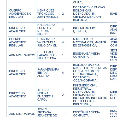
CHILE.,
DOCTOR EN CIENCIAS
CUERPO
HENRIQUEZ
BIOLOGICAS,
ACADEMICO NO
TRONCOSO
2
LICENCIADO EN
INV
REGULAR
JUAN MARCOS
CIENCIAS MENCION
BIOLOGIA,
HERNANDEZ
DIR
DIRECTIVO
FUENTES
INGENIERO CIVIL
3
ANÁL
ACADEMICO
NESTOR
QUIMICO,
INST
MANUEL
CUERPO
HERNANDEZ
MAGISTER EN
ACA
ACADEMICO
VALENZUELA
4
MATEMATICAS, MASTER
JOR
REGULAR
JULIO DANIEL
EN ESTADISTICA,
COM
SEC
HUEICHACOE
ENSEÑANZA MEDIA
VIC
ADMINISTRATIVOS
BAHAMONDEZ
16
COMPLETA,
VIN
MARIA ELENA
CON
BIOLOGO MARINO,
DIR
MAGISTER EN CIENCIAS
JARA VERGARA
DEP
DIRECTIVO
CON MENCION EN
BIBIANA
6
DE C
ACADEMICO
OCEANOGRAFIA.,
ANDREA
REC
DOCTOR EN
NAT
OCEANOGRAFIA,
INGENIERO CIVIL
INDUSTRIAL,
JELDRES
LICENCIADO EN
DIR
DIRECTIVO
MOLINA
2
CIENCIAS DE LA
EJE
ACADEMICO
ELIZABETH
INGENIERIA, INGENIERO
REC
CAROL
DE EJECUCION
INDUSTRIAL,
JONES
ENC
ARTEAGA
ENSEÑANZA MEDIA
ADMINISTRATIVOS
15
CON
JEANETTE DE
COMPLETA,