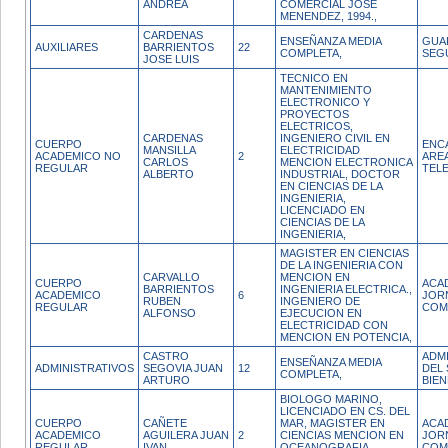
ANDREA
COMERCIAL JOSE
MENENDEZ, 1994.,
CARDENAS
ENSEÑANZA MEDIA
GUA
AUXILIARES
BARRIENTOS
22
COMPLETA,
SEG
JOSE LUIS
TECNICO EN
MANTENIMIENTO
ELECTRONICO Y
PROYECTOS
ELECTRICOS,
CARDENAS
INGENIERO CIVIL EN
CUERPO
ENC
MANSILLA
ELECTRICIDAD
ACADEMICO NO
2
ARE
CARLOS
MENCION ELECTRONICA
REGULAR
TEL
ALBERTO
INDUSTRIAL, DOCTOR
EN CIENCIAS DE LA
INGENIERIA,
LICENCIADO EN
CIENCIAS DE LA
INGENIERIA,
MAGISTER EN CIENCIAS
DE LA INGENIERIA CON
CARVALLO
MENCION EN
CUERPO
ACA
BARRIENTOS
INGENIERIA ELECTRICA.,
ACADEMICO
6
JOR
RUBEN
INGENIERO DE
REGULAR
COM
ALFONSO
EJECUCION EN
ELECTRICIDAD CON
MENCION EN POTENCIA,
CASTRO
ADM
ENSEÑANZA MEDIA
ADMINISTRATIVOS
SEGOVIA JUAN
12
DEL 
COMPLETA,
ARTURO
BIE
BIOLOGO MARINO,
LICENCIADO EN CS. DEL
CUERPO
CAÑETE
MAR, MAGISTER EN
ACA
ACADEMICO
AGUILERA JUAN
2
CIENCIAS MENCION EN
JOR
REGULAR
IVAN
OCEANOGRAFIA,
COM