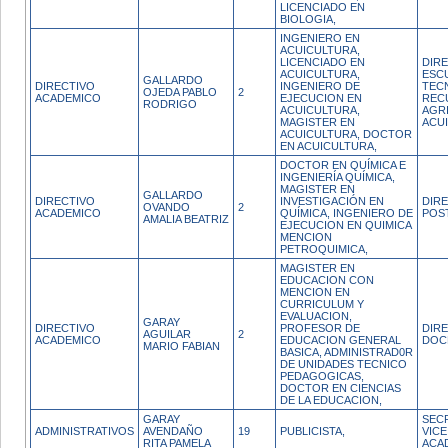
LICENCIADO EN
BIOLOGIA,
INGENIERO EN
ACUICULTURA,
LICENCIADO EN
DIR
ACUICULTURA,
ESCU
GALLARDO
DIRECTIVO
INGENIERO DE
TECN
OJEDA PABLO
2
ACADEMICO
EJECUCION EN
REC
RODRIGO
ACUICULTURA,
AGR
MAGISTER EN
ACU
ACUICULTURA, DOCTOR
EN ACUICULTURA,
DOCTOR EN QUÍMICA E
INGENIERÍA QUÍMICA,
MAGISTER EN
GALLARDO
DIRECTIVO
INVESTIGACIÓN EN
DIR
OVANDO
2
ACADEMICO
QUÍMICA, INGENIERO DE
POS
AMALIA BEATRIZ
EJECUCION EN QUIMICA
MENCION
PETROQUIMICA,
MAGISTER EN
EDUCACION CON
MENCION EN
CURRICULUM Y
EVALUACION,
GARAY
DIRECTIVO
PROFESOR DE
DIRE
AGUILAR
2
ACADEMICO
EDUCACION GENERAL
DOC
MARIO FABIAN
BASICA, ADMINISTRAD0R
DE UNIDADES TECNICO
PEDAGOGICAS,
DOCTOR EN CIENCIAS
DE LA EDUCACION,
GARAY
SEC
ADMINISTRATIVOS
AVENDAÑO
19
PUBLICISTA,
VIC
RITA PAMELA
ACA