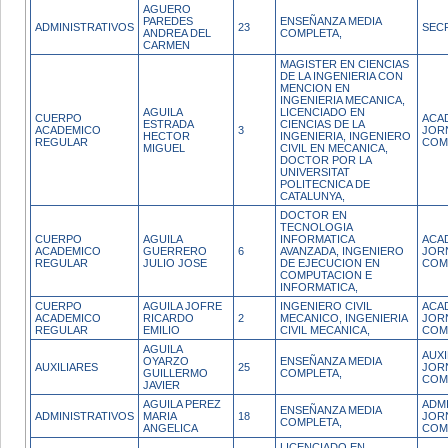
AGUERO
PAREDES
ENSEÑANZA MEDIA
ADMINISTRATIVOS
23
SEC
ANDREA DEL
COMPLETA,
CARMEN
MAGISTER EN CIENCIAS
DE LA INGENIERIA CON
MENCION EN
INGENIERIA MECANICA,
AGUILA
LICENCIADO EN
CUERPO
ACA
ESTRADA
CIENCIAS DE LA
ACADEMICO
3
JOR
HECTOR
INGENIERIA, INGENIERO
REGULAR
COM
MIGUEL
CIVIL EN MECANICA,
DOCTOR POR LA
UNIVERSITAT
POLITECNICA DE
CATALUNYA,
DOCTOR EN
TECNOLOGIA
CUERPO
AGUILA
INFORMATICA
ACA
ACADEMICO
GUERRERO
6
AVANZADA, INGENIERO
JOR
REGULAR
JULIO JOSE
DE EJECUCION EN
COM
COMPUTACION E
INFORMATICA,
CUERPO
AGUILA JOFRE
INGENIERO CIVIL
ACA
ACADEMICO
RICARDO
2
MECANICO, INGENIERIA
JOR
REGULAR
EMILIO
CIVIL MECANICA,
COM
AGUILA
AUXI
OYARZO
ENSEÑANZA MEDIA
AUXILIARES
25
JOR
GUILLERMO
COMPLETA,
COM
JAVIER
AGUILA PEREZ
ADM
ENSEÑANZA MEDIA
ADMINISTRATIVOS
MARIA
18
JOR
COMPLETA,
ANGELICA
COM
LICENCIADO EN