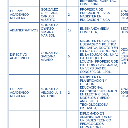
EMPRESAS, INGENIERO
COMERCIAL,
GONZALEZ
PROFESOR DE
CUERPO
ACA
ORELLANA
EDUCACION FISICA,
ACADEMICO
2
JOR
CARLOS
MAGISTER EN
REGULAR
COM
ALBERTO
EDUCACION FISICA,
GONZALEZ
OYARZO
ENSEÑANZA MEDIA
SEC
ADMINISTRATIVOS
17
SUSANA
COMPLETA,
DEP
MARISOL
MAGISTER EN GESTION,
LIDERAZGO Y POLÍTICA
EDUCATIVA, DOCTOR EN
DEC
CIENCIAS PSIOLOGICAS
GONZALEZ
FAC
DIRECTIVO
EN LA EDUCACION, UNIV.
SANZANA
5
EDU
ACADEMICO
CATHOLIQUE DE
ALVARO
CIEN
LOUVAIN, PROFESOR DE
SOC
HISTORIA Y GEOGRAFIA,
UNIVERSIDAD DE
CONCEPCION, 1999.,
MAGISTER EN
PLANIFICACION Y
GESTION
EDUCACIONAL,
CUERPO
GONZALEZ
ACA
INGENIERO EJECUCION
ACADEMICO
VELOSO LUIS
2
JOR
EN ELECTRICIDAD,
REGULAR
ANTONIO
COM
MODELOS Y MEDIO
AMBIENTES
TECNOLOGICOS A
DISTANCIA,
DIPLOMADO EN
ADMINISTRACION DE
UNIDADES TECNICO
PEDAGOGICOS,
FORMACION DE