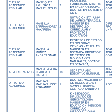
INDUSTRIAS
CUERPO
MANRIQUEZ
ACA
FORESTALES, MESTRE
ACADEMICO
FIGUEROA
3
JOR
EM ENGENHARIA CIVL,
REGULAR
MANUEL JESUS
COM
DOCTOR EN INGENIERIA
CIVIL,
NUTRICIONISTA , UNIV.
DE LA FRONTERA 2012,
MANSILLA
MAGISTER EN
DIR
DIRECTIVO
BARRIA ANDREA
2
DESARROLLO
PRO
ACADEMICO
MAKARENA
CURRICULAR Y
UNIV
PROYECTOS
EDUCATIVOS,
PROFESOR DE ESTADO
EN BIOLOGIA Y
CIENCIAS NATURALES,
CUERPO
MANSILLA
MAGISTER EN
ACA
ACADEMICO
MUÑOZ
1
BOTANICA, PROFESOR
JOR
REGULAR
ANDRES OMAR
DE ESTADO EN
COM
BIOLOGIA Y CS.
NATURALES, DOCTOR
EN BOTANICA,
MANSILLA VERA
ADM
SECRETARIADO
ADMINISTRATIVOS
CLARISA DEL
18
JOR
EJECUTIVO BILINGUE,
CARMEN
COM
DOCTOR, MAGISTER EN
MARIPANI
DIRECTIVO
CS. ECONOMICAS Y
MARIPANI JOSE
1
REC
ACADEMICO
ADMINISTRATIVAS,
FERNANDO
CONTADOR AUDITOR,
KINESIOLOGO,
DIPLOMADO DE
GERONTOLOGIA,
MAGISTER EN
EDUCACION, MENCION
CURRICULO,
INTRODUCCION AL