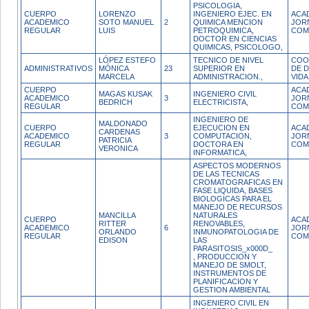
PSICOLOGIA,
CUERPO
LORENZO
INGENIERO EJEC. EN
ACA
ACADEMICO
SOTO MANUEL
2
QUIMICA MENCION
JOR
REGULAR
LUIS
PETROQUIMICA,
COM
DOCTOR EN CIENCIAS
QUIMICAS, PSICOLOGO,
LÓPEZ ESTEFO
TECNICO DE NIVEL
COO
ADMINISTRATIVOS
MÓNICA
23
SUPERIOR EN
DE 
MARCELA
ADMINISTRACION.,
VIDA
CUERPO
ACA
MAGAS KUSAK
INGENIERO CIVIL
ACADEMICO
3
JOR
BEDRICH
ELECTRICISTA,
REGULAR
COM
INGENIERO DE
MALDONADO
CUERPO
EJECUCION EN
ACA
CARDENAS
ACADEMICO
3
COMPUTACION,
JOR
PATRICIA
REGULAR
DOCTORA EN
COM
VERONICA
INFORMATICA,
ASPECTOS MODERNOS
DE LAS TECNICAS
CROMATOGRAFICAS EN
FASE LIQUIDA, BASES
BIOLOGICAS PARA EL
MANEJO DE RECURSOS
MANCILLA
NATURALES
CUERPO
ACA
RITTER
RENOVABLES,
ACADEMICO
6
JOR
ORLANDO
INMUNOPATOLOGIA DE
REGULAR
COM
EDISON
LAS
PARASITOSIS_x000D_
, PRODUCCION Y
MANEJO DE SMOLT,
INSTRUMENTOS DE
PLANIFICACION Y
GESTION AMBIENTAL
INGENIERO CIVIL EN