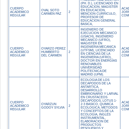
(PH. D.), LICENCIADO EN
EDUCACION, MAGISTER
CUERPO
ACA
OVAL SOTO
EN EDUCACION,
ACADEMICO
2
JOR
CARMEN PAZ
MENCION CURRICULO,
REGULAR
COM
PROFESOR DE
EDUCACION GENERAL
BASICA,
INGENIERO DE
EJECUCION MECANICO
(USACH), INGENIERO
MECANICO (UFRO),
MAGISTER EN
INGENIERIA MECANICA
CUERPO
OYARZO PEREZ
ACA
(UTFSM), LICENCIADO
ACADEMICO
HUMBERTO
2
JOR
EN CIENCIAS DE LA
REGULAR
DEL CARMEN
COM
INGENIERIA (UFRO),
DOCTOR EN ENERGÍAS
RENOVABLES
UNIVERSIDAD
POLITECNICA DE
MADRID (UPM).
ECOLOGIA DE LOS
DECAPODOS DE LA
ANTARTICA,
DESARROLLO
EMBRIONARIO Y LARVAL
EN CRUSTACEOS
DECAPODOS, LOTUS 1-
CUERPO
ACA
OYARZUN
2-3 BASICO, QUIMICA
ACADEMICO
2
JOR
GODOY SYLVIA
ECOLOGICA, METODOS
REGULAR
COM
Y CONCEPTOS DE LA
ECOLOGIA, INGLES
INSTRUMENTAL,
ELABORACION DE
PRODUCTOS
PESQUEROS Y