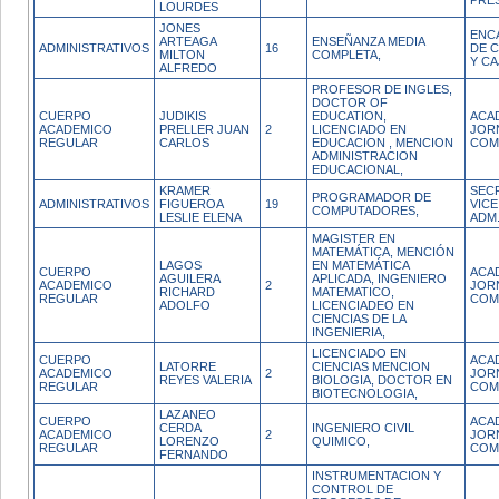
PRE
LOURDES
JONES
ENC
ARTEAGA
ENSEÑANZA MEDIA
ADMINISTRATIVOS
16
DE 
MILTON
COMPLETA,
Y CA
ALFREDO
PROFESOR DE INGLES,
DOCTOR OF
CUERPO
JUDIKIS
EDUCATION,
ACA
ACADEMICO
PRELLER JUAN
2
LICENCIADO EN
JOR
REGULAR
CARLOS
EDUCACION , MENCION
COM
ADMINISTRACION
EDUCACIONAL,
KRAMER
SEC
PROGRAMADOR DE
ADMINISTRATIVOS
FIGUEROA
19
VICE
COMPUTADORES,
LESLIE ELENA
ADM.
MAGISTER EN
MATEMÁTICA, MENCIÓN
LAGOS
EN MATEMÁTICA
CUERPO
ACA
AGUILERA
APLICADA, INGENIERO
ACADEMICO
2
JOR
RICHARD
MATEMATICO,
REGULAR
COM
ADOLFO
LICENCIADEO EN
CIENCIAS DE LA
INGENIERIA,
LICENCIADO EN
CUERPO
ACA
LATORRE
CIENCIAS MENCION
ACADEMICO
2
JOR
REYES VALERIA
BIOLOGIA, DOCTOR EN
REGULAR
COM
BIOTECNOLOGIA,
LAZANEO
CUERPO
ACA
CERDA
INGENIERO CIVIL
ACADEMICO
2
JOR
LORENZO
QUIMICO,
REGULAR
COM
FERNANDO
INSTRUMENTACION Y
CONTROL DE