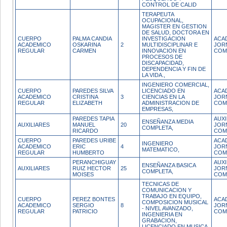
CONTROL DE CALID
TERAPEUTA
OCUPACIONAL,
MAGISTER EN GESTION
DE SALUD, DOCTORA EN
CUERPO
PALMA CANDIA
INVESTIGACION
ACA
ACADEMICO
OSKARINA
2
MULTIDISCIPLINAR E
JOR
REGULAR
CARMEN
INNOVACION EN
COM
PROCESOS DE
DISCAPACIDAD,
DEPENDENCIA Y FIN DE
LA VIDA.,
INGENIERO COMERCIAL,
CUERPO
PAREDES SILVA
LICENCIADO EN
ACA
ACADEMICO
CRISTINA
3
CIENCIAS EN LA
JOR
REGULAR
ELIZABETH
ADMINISTRACION DE
COM
EMPRESAS,
PAREDES TAPIA
AUXI
ENSEÑANZA MEDIA
AUXILIARES
MANUEL
20
JOR
COMPLETA,
RICARDO
COM
CUERPO
PAREDES URIBE
ACA
INGENIERO
ACADEMICO
ERIC
4
JOR
MATEMATICO,
REGULAR
HUMBERTO
COM
PERANCHIGUAY
AUXI
ENSEÑANZA BASICA
AUXILIARES
RUIZ HECTOR
25
JOR
COMPLETA,
MOISES
COM
TECNICAS DE
COMUNICACION Y
TRABAJO EN EQUIPO,
CUERPO
PEREZ BONTES
ACA
COMPOSICION MUSICAL
ACADEMICO
SERGIO
8
JOR
- NIVEL AVANZADO,
REGULAR
PATRICIO
COM
INGENIERIA EN
GRABACION,
LICENCIADO EN MUSICA,