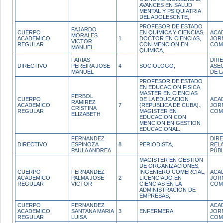
AVANCES EN SALUD
MENTAL Y PSIQUIATRIA
DEL ADOLESCNTE,
PROFESOR DE ESTADO
FAJARDO
CUERPO
EN QUIMICA Y CIENCIAS,
ACA
MORALES
ACADEMICO
1
DOCTOR EN CIENCIAS,
JOR
VICTOR
REGULAR
CON MENCION EN
COM
MANUEL
QUIMICA,
FARIAS
DIR
DIRECTIVO
PEREIRA JOSE
4
SOCIOLOGO,
ASE
MANUEL
DE L
PROFESOR DE ESTADO
EN EDUCACION FISICA,
MASTER EN CIENCIAS
FERBOL
CUERPO
DE LA EDUCACION
ACA
RAMIREZ
ACADEMICO
7
(REPUBLICA DE CUBA).,
JOR
CRISTINA
REGULAR
MAGISTER EN
COM
ELIZABETH
EDUCACION CON
MENCION EN GESTION
EDUCACIONAL.,
FERNANDEZ
DIR
DIRECTIVO
ESPINOZA
8
PERIODISTA,
REL
PAULA ANDREA
PÚB
MAGISTER EN GESTION
DE ORGANIZACIONES,
CUERPO
FERNANDEZ
INGENIERO COMERCIAL,
ACA
ACADEMICO
PALMA JOSE
2
LICENCIADO EN
JOR
REGULAR
VICTOR
CIENCIAS EN LA
COM
ADMINISTRACION DE
EMPRESAS,
CUERPO
FERNANDEZ
ACA
ACADEMICO
SANTANA MARIA
3
ENFERMERA,
JOR
REGULAR
LUISA
COM