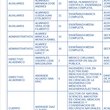
ALVARADO
AUXI
MEDIA, HUMANISTICO
AUXILIARES
MIRANDA JOSE
22
JOR
CENTIFICO, ENSEÑANZA
ANDRES
COM
MEDIA COMPLETA,
ALVARADO
AUXI
ENSEÑANZA BASICA
AUXILIARES
OJEDA JUAN
21
JOR
COMPLETA,
ETELBERTO
COM
ALVARADO
AUXI
ENSEÑANZA MEDIA
AUXILIARES
VERA JOSE
21
JOR
COMPLETA,
FILIBERTO
COM
ALVAREZ
ENSEÑANZA MEDIA
SEC
ADMINISTRATIVOS
MANCILLA
14
COMPLETA,
DEP
MONICA ISABEL
ALVAREZ
NIZETICH
ENSEÑANZA MEDIA
ADMINISTRATIVOS
16
SEC
LUCRECIA
COMPLETA,
NANCY
AMARALES
MEDICO CIRUJANO,
SUB
DIRECTIVO
OSORIO LIDIA
2
MAGISTER EN SALUD
ASIS
ACADEMICO
MAGDALENA
PUBLICA,
DOC
INGENIERO CIVIL EN
ELECTRICIDAD
MENCION ELECTRONICA
ANDRADE
DIR
DIRECTIVO
INDUSTRIAL, DOCTOR
AGUERO IVAN
6
DE I
ACADEMICO
EN CIENCIAS DE LA
ERIC
ELE
INGENIERIA CON
MENCION EN
INGENIERIA ELECTRICA,
DOCTOR OF NATURAL
SCIENCES, MAGISTER
EN CIENCIAS, MENCION
EN MANEJO Y
CONSERVACION DE
ANDRADE DIAZ
CUERPO
RECURSOS NATURALES
ACA
CLAUDIA