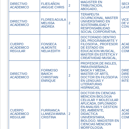
MAGISTER EN
DIRECTIVO
FLIES AÑON
SEC
2
TRIBUTACION,
ACADEMICO
ANGGIE CHRIS
LA U
ABOGADO,
TERAPEUTA
OCUPACIONAL, MASTER
FLORES AGUILA
VIC
DIRECTIVO
UNIVERSITARIO EN
MELISSA
2
DE 
ACADEMICO
SOSTENIBILIDAD Y
ANDREA
CON
RESPONSABILIDAD
SOCIAL CORPORATIVA,
DOCTORADO DENTRO
DEL PROGRAMA ARTE Y
CUERPO
FONSECA
FILOSOFIA., PROFESOR
ACA
ACADEMICO
ALMONTE
2
DE ESTADO EN
JOR
REGULAR
NELIA EDITH
EDUCACION MUSICAL,
COM
MASTER EN ESTETICA Y
CREATIVIDAD MUSICAL,
PROFESOR DE INGLES,
PARA ENSEÑANZA
FORMOSO
BASICA Y MEDIA.,
DIR
DIRECTIVO
BAVICH
MASTER OF ARTS,
DIR
2
ACADEMICO
CHRISTIAN
DOCTOR EN FILOSOFIA
COO
ENRIQUE
EN LENGUAS Y
INT
LITERATURAS
HISPANICAS,
DOCTOR EN CIENCIAS
MENCION BIOLOGIA
CELULAR Y MOLECULAR
APLICADA, DIPLOMADO
EN ANALISIS Y GESTION
CUERPO
FURRIANCA
DEL AMBIENTE,
ACA
ACADEMICO
LLANEZA MARIA
2
DIDACTICA
JOR
REGULAR
CRISTINA
UNIVERSITARIA,
COM
BIOLOGO, MAGISTER EN
CIENCIAS MENCION
MORFOLOGIA,