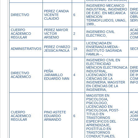
INGENIERO MECANICO
INDUSTRIAL, INGENIERO
DIR
PEREZ CANDIA
DE EJEC. EN MECANICA
SEG
DIRECTIVO
VICENTE
6
MENCION
OBR
CLAUDIO
TERMOFLUIDOS, UMAG,
SER
1989.,
CUERPO
PEREZ MAYOR
ACA
INGENIERO CIVIL
ACADEMICO
VICTOR
2
JOR
ELECTRICO,
REGULAR
ARSENIO
COM
LICENCIADA EN
PEREZ OYARZO
ENSEÑANZA MEDIA -
ADMINISTRATIVOS
19
SEC
JESSICA PAOLA
INSTITUTO SAGRADA
FAMILIA --,
INGENIERO CIVIL EN
ELECTRICIDAD
MENCION ELECTRONICA
DIR
PEÑA
INDUSTRIAL,
DEP
DIRECTIVO
JARAMILLO
4
LICENCIADO EN
DE I
ACADEMICO
EDUARDO IVAN
CIENCIAS DE LA
COM
INGENIERIA, MAGISTER
INF
EN CIENCIAS DE LA
INGENIERIA,
MAGISTER EN
PSICOLOGIA,
PSICOLOGO,
LICENCIADO EN
PSICOLOGIA, POST-
CUERPO
PINO ASTETE
ACA
TITULO EN
ACADEMICO
EDUARDO
6
JOR
TRASTORNOS
REGULAR
ARMANDO
COM
ESPECIFICOS DEL
APRENDIZAJE,
POSTITULO EN
TRASTORNOS
CONDUCTUALES,