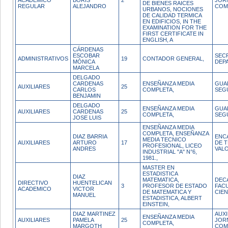
ACADEMICO
BORIS
2
JOR
DE BIENES RAICES
REGULAR
ALEJANDRO
COM
URBANOS, NOCIONES
DE CALIDAD TERMICA
EN EDIFICIOS, IN THE
EXAMINATION FOR THE
FIRST CERTIFICATE IN
ENGLISH, A
CÁRDENAS
ESCOBAR
SEC
ADMINISTRATIVOS
19
CONTADOR GENERAL,
MÓNICA
DEP
MARCELA
DELGADO
CARDENAS
ENSEÑANZA MEDIA
GUA
AUXILIARES
25
CARLOS
COMPLETA,
SEG
BENJAMIN
DELGADO
ENSEÑANZA MEDIA
GUA
AUXILIARES
CARDENAS
25
COMPLETA,
SEG
JOSE LUIS
ENSEÑANZA MEDIA
COMPLETA, ENSEÑANZA
DIAZ BARRIA
ENC
MEDIA TECNICO
AUXILIARES
ARTURO
17
DE 
PROFESIONAL, LICEO
ANDRES
VAL
INDUSTRIAL "A" N°6,
1981.,
MASTER EN
ESTADISTICA
DIAZ
MATEMATICA,
DEC
DIRECTIVO
HUENTELICAN
3
PROFESOR DE ESTADO
FAC
ACADEMICO
VICTOR
DE MATEMATICA Y
CIEN
MANUEL
ESTADISTICA, ALBERT
EINSTEIN,
DIAZ MARTINEZ
AUXI
ENSEÑANZA MEDIA
AUXILIARES
PAMELA
25
JOR
COMPLETA,
MARGOTH
COM