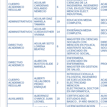
AGUILAR
CIENCIAS DE LA
CUERPO
ACA
CARDENAS
INGENIERIA, INGENIERO
ACADEMICO
6
JOR
ROLANDO
CIVIL EN ELECTRICIDAD
REGULAR
COM
NEMECIO
MENCION ELECT.
INDUSTRIAL,
AGUILAR DIAZ
EDUCACION MEDIA
SEC
ADMINISTRATIVOS
MARIELA
19
COMPLETA,
DEC
TAMARA
AGUILAR
ENSEÑANZA MEDIA
SEC
ADMINISTRATIVOS
OJEDA ESTHER
14
COMPLETA,
DEC
VIVIANA
MAGISTER EN CIENCIAS
SOCIALES CON
DIRE
AGUILAR SOTO
DIRECTIVO
MENCION EN POLIICA,
RES
LORENA
6
ACADEMICO
ASISTENTE SOCIAL,
SOC
BEATRIZ
LICENCIADO EN
UNIV
SERVICIO SOCIAL,
ENFERMERA,
ALARCON
LICENCIADO EN
DIRECTIVO
BUSTOS ELIDE
2
ENFERMERIA,
PRO
ACADEMICO
MARIELA
MAGISTER EN GESTION
DE SALUD,
INTRODUCCION A LA
FILOSOFIA, INGENIERO
ALBERTI
CUERPO
DE EJECUCION EN
ACA
VILLALOBOS
ACADEMICO
2
ELECTRICIDAD
JOR
PEDRO
REGULAR
MENCION
COM
ENRIQUE
ELECTRONICA, DOCTOR
EN INFORMATICA,
ALBORNOZ
CERTIFICADO DE
AUXI
AUXILIARES
OYARCE JUAN
20
ESTUDIOS 8VO.
JOR
LEONEL
BASICO., 5º AÑO BASICO,
COM
LICENCIA EDUCACION