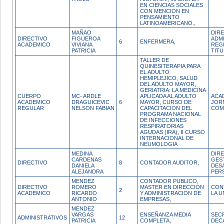
EN CIENCIAS SOCIALES
CON MENCION EN
PENSAMIENTO
LATINOAMERICANO.,
MAÑAO
DIR
DIRECTIVO
FIGUEROA
ADMI
6
ENFERMERA,
ACADEMICO
VIVIANA
REG
PATRICIA
TIT
TALLER DE
QUINESITERAPIA PARA
EL ADULTO
HEMIPLEJICO, SALUD
DEL ADULTO MAYOR,
GERIATRIA: LA MEDICINA
CUERPO
MC- ARDLE
APLICADA AL ADULTO
ACA
ACADEMICO
DRAGUICEVIC
6
MAYOR, CURSO DE
JOR
REGULAR
NELSON FABIAN
CAPACITACION DEL
COM
PROGRAMA NACIONAL
DE INFECCIONES
RESPIRATORIAS
AGUDAS (IRA), II CURSO
INTERNACIONAL DE
NEUMOLOGIA
MEDINA
DIR
CARDENAS
GES
DIRECTIVO
8
CONTADOR AUDITOR,
DANIELA
DES
ALEJANDRA
PER
MENDEZ
CONTADOR PUBLICO,
DIRECTIVO
ROMERO
MASTER EN DIRECCION
CON
2
ACADEMICO
RICARDO
Y ADMINISTRACION DE
LA U
ANTONIO
EMPRESAS,
MENDEZ
VARGAS
ENSEÑANZA MEDIA
SEC
ADMINISTRATIVOS
12
PATRICIA
COMPLETA,
DEC