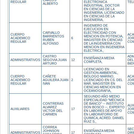
CARLOS
REGULAR
ELECTRONICA
TEL
ALBERTO
INDUSTRIAL, DOCTOR
EN CIENCIAS DE LA
INGENIERIA, LICENCIADO
EN CIENCIAS DE LA
INGENIERIA,
INGENIERO DE
EJECUCION EN
CARVALLO
ELECTRICIDAD CON
CUERPO
ACA
BARRIENTOS
MENCION EN POTENCIA,
ACADEMICO
6
JO
RUBEN
MAGISTER EN CIENCIAS
REGULAR
CO
ALFONSO
DE LA INGENIERIA CON
MENCION EN INGENIERIA
ELECTRICA.,
CASTRO
ADM
ENSEÑANZA MEDIA
ADMINISTRATIVOS
SEGOVIA JUAN
12
DEL
COMPLETA,
ARTURO
BIE
LICENCIADO EN
GESTION AMBIENTAL,
CUERPO
CAÑETE
BIOLOGO MARINO,
ACA
ACADEMICO
AGUILERA JUAN
2
LICENCIADO EN CS. DEL
JO
REGULAR
IVAN
MAR, MAGISTER EN
CO
CIENCIAS MENCION EN
OCEANOGRAFIA,
SEGUNDO AÑO MEDIO
ESPECIALIDAD "MÉCNICA
CONTRERAS
DE BANCO" -- INSTITUTO
AUX
ALVAREZ
DON BOSCO --, EXPERTO
AUXILIARES
17
JO
VICTOR DEL
EN LABORES DE APOYO
CO
CARMEN
EN LABORATORIO DE
QUIMICA, ACRED. DANIEL
RUIZ S.,
CORREA
SEC
JOHNSON
ENSEÑANZA MEDIA
ADMINISTRATIVOS
17
DIR