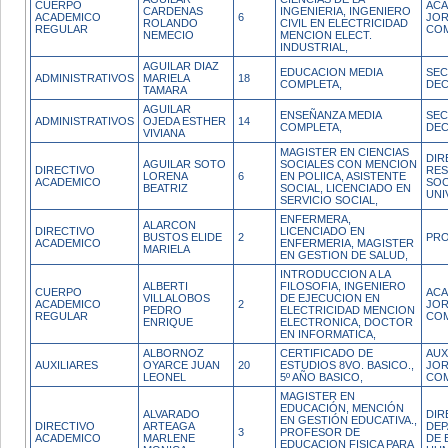
CUERPO
ACA
CARDENAS
INGENIERIA, INGENIERO
ACADEMICO
6
JO
ROLANDO
CIVIL EN ELECTRICIDAD
REGULAR
CO
NEMECIO
MENCION ELECT.
INDUSTRIAL,
AGUILAR DIAZ
EDUCACION MEDIA
SEC
ADMINISTRATIVOS
MARIELA
18
COMPLETA,
DE
TAMARA
AGUILAR
ENSEÑANZA MEDIA
SEC
ADMINISTRATIVOS
OJEDA ESTHER
14
COMPLETA,
DE
VIVIANA
MAGISTER EN CIENCIAS
DIR
AGUILAR SOTO
SOCIALES CON MENCION
DIRECTIVO
RES
LORENA
6
EN POLIICA, ASISTENTE
ACADEMICO
SOC
BEATRIZ
SOCIAL, LICENCIADO EN
UNI
SERVICIO SOCIAL,
ENFERMERA,
ALARCON
DIRECTIVO
LICENCIADO EN
BUSTOS ELIDE
2
PR
ACADEMICO
ENFERMERIA, MAGISTER
MARIELA
EN GESTION DE SALUD,
INTRODUCCION A LA
ALBERTI
FILOSOFIA, INGENIERO
CUERPO
ACA
VILLALOBOS
DE EJECUCION EN
ACADEMICO
2
JO
PEDRO
ELECTRICIDAD MENCION
REGULAR
CO
ENRIQUE
ELECTRONICA, DOCTOR
EN INFORMATICA,
ALBORNOZ
CERTIFICADO DE
AUX
AUXILIARES
OYARCE JUAN
20
ESTUDIOS 8VO. BASICO.,
JO
LEONEL
5º AÑO BASICO,
CO
MAGISTER EN
EDUCACIÓN, MENCIÓN
ALVARADO
DIR
EN GESTIÓN EDUCATIVA.,
DIRECTIVO
ARTEAGA
DE
3
PROFESOR DE
ACADEMICO
MARLENE
DE 
EDUCACION FISICA PARA