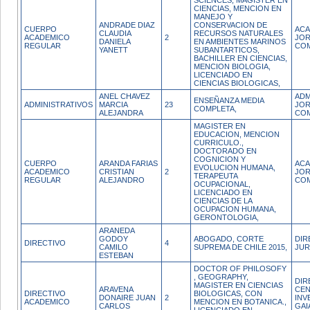
SCIENCES, MAGISTER EN
CIENCIAS, MENCION EN
MANEJO Y
ANDRADE DIAZ
CONSERVACION DE
CUERPO
ACA
CLAUDIA
RECURSOS NATURALES
ACADEMICO
2
JO
DANIELA
EN AMBIENTES MARINOS
REGULAR
CO
YANETT
SUBANTARTICOS,
BACHILLER EN CIENCIAS,
MENCION BIOLOGIA,
LICENCIADO EN
CIENCIAS BIOLOGICAS,
ANEL CHAVEZ
ADM
ENSEÑANZA MEDIA
ADMINISTRATIVOS
MARCIA
23
JO
COMPLETA,
ALEJANDRA
CO
MAGISTER EN
EDUCACION, MENCION
CURRICULO.,
DOCTORADO EN
COGNICION Y
CUERPO
ARANDA FARIAS
ACA
EVOLUCION HUMANA,
ACADEMICO
CRISTIAN
2
JO
TERAPEUTA
REGULAR
ALEJANDRO
CO
OCUPACIONAL,
LICENCIADO EN
CIENCIAS DE LA
OCUPACION HUMANA,
GERONTOLOGIA,
ARANEDA
GODOY
ABOGADO, CORTE
DIR
DIRECTIVO
4
CAMILO
SUPREMA DE CHILE 2015,
JUR
ESTEBAN
DOCTOR OF PHILOSOFY
, GEOGRAPHY,
DIR
MAGISTER EN CIENCIAS
ARAVENA
CEN
DIRECTIVO
BIOLOGICAS, CON
DONAIRE JUAN
2
INV
ACADEMICO
MENCION EN BOTANICA.,
CARLOS
GAI