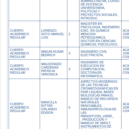
ADMINISTRATIVA, CURSO
DE DOCENCIA
UNIVERSITARIA,
POLITICAS Y
PROYECTOS SOCIALES,
INTRODUC
MAGISTER EN
PSICOLOGIA, INGENIERO
CUERPO
LORENZO
EJEC. EN QUIMICA
ACA
ACADEMICO
SOTO MANUEL
2
MENCION
JO
REGULAR
LUIS
PETROQUIMICA,
CO
DOCTOR EN CIENCIAS
QUIMICAS, PSICOLOGO,
CUERPO
ACA
MAGAS KUSAK
INGENIERO CIVIL
ACADEMICO
3
JO
BEDRICH
ELECTRICISTA,
REGULAR
CO
INGENIERO DE
MALDONADO
CUERPO
EJECUCION EN
ACA
CARDENAS
ACADEMICO
3
COMPUTACION,
JO
PATRICIA
REGULAR
DOCTORA EN
CO
VERONICA
INFORMATICA,
ASPECTOS MODERNOS
DE LAS TECNICAS
CROMATOGRAFICAS EN
FASE LIQUIDA, BASES
BIOLOGICAS PARA EL
MANEJO DE RECURSOS
MANCILLA
NATURALES
CUERPO
ACA
RITTER
RENOVABLES,
ACADEMICO
6
JO
ORLANDO
INMUNOPATOLOGIA DE
REGULAR
CO
EDISON
LAS
PARASITOSIS_x000D_
, PRODUCCION Y
MANEJO DE SMOLT,
INSTRUMENTOS DE