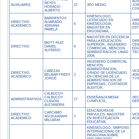
AUX
REYES
AUXILIARES
22
3RO MEDIO,
JO
HORACIO
CO
ALBERTO
KINESIOLOGO,
BARRIENTOS
LICENCIADO EN
DIR
DIRECTIVO
ALVARADO
6
KINESIOLOGIA,
AS
ACADEMICO
ADRIANA
MAGISTER EN
EST
PAMELA
ERGONOMIA,
MAGISTER EN DOCENCIA
PARA LA EDUCACION
DIR
BIOTT RUIZ
SUPERIOR., INGENIERO
CEN
DIRECTIVO
DANIEL
6
COMERCIAL, MENCION
EDU
ALFREDO
ADMINISTRACION, UMAG
TE
2008,
INGENIERO COMERCIAL
MENCION
ADMINISTRACION,
CABEZAS
VIC
DIRECTIVO
GRADO DE LICENCIADO
BELMAR FREDY
2
ADM
ACADEMICO
EN CIENCIAS DE LA
JORGE
Y F
ADMINISTRACION DE
EMPRESAS., CONTADOR
AUDITOR,
CALBUCOY
CALBUCOY
ENSEÑANZA MEDIA
SEC
ADMINISTRATIVOS
17
CLAUDIA
COMPLETA.,
DE
ALEJANDRA
EDUCADORA DE
CARCAMO
DIRECTIVO
PARVULOS, MAGISTER
VIC
AGUILA ANAHI
2
ACADEMICO
EN INVESTIGACION
ACA
MILLARAY
EDUCATIVA,
KINESIOLOGO, SIMPOSIO
INTERNACIONAL DE LA
PATAGONIA SOBRE
DISCAPACIDAD,