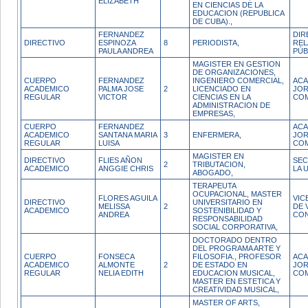
ELIZABETH
EN CIENCIAS DE LA
EDUCACION (REPUBLICA
DE CUBA).,
FERNANDEZ
DIR
DIRECTIVO
ESPINOZA
8
PERIODISTA,
REL
PAULA ANDREA
PÚB
MAGISTER EN GESTION
DE ORGANIZACIONES,
CUERPO
FERNANDEZ
INGENIERO COMERCIAL,
ACA
ACADEMICO
PALMA JOSE
2
LICENCIADO EN
JO
REGULAR
VICTOR
CIENCIAS EN LA
CO
ADMINISTRACION DE
EMPRESAS,
CUERPO
FERNANDEZ
ACA
ACADEMICO
SANTANA MARIA
3
ENFERMERA,
JO
REGULAR
LUISA
CO
MAGISTER EN
DIRECTIVO
FLIES AÑON
SEC
2
TRIBUTACION,
ACADEMICO
ANGGIE CHRIS
LA 
ABOGADO,
TERAPEUTA
OCUPACIONAL, MASTER
FLORES AGUILA
VIC
DIRECTIVO
UNIVERSITARIO EN
MELISSA
2
DE 
ACADEMICO
SOSTENIBILIDAD Y
ANDREA
CON
RESPONSABILIDAD
SOCIAL CORPORATIVA,
DOCTORADO DENTRO
DEL PROGRAMA ARTE Y
CUERPO
FONSECA
FILOSOFIA., PROFESOR
ACA
ACADEMICO
ALMONTE
2
DE ESTADO EN
JO
REGULAR
NELIA EDITH
EDUCACION MUSICAL,
CO
MASTER EN ESTETICA Y
CREATIVIDAD MUSICAL,
MASTER OF ARTS,