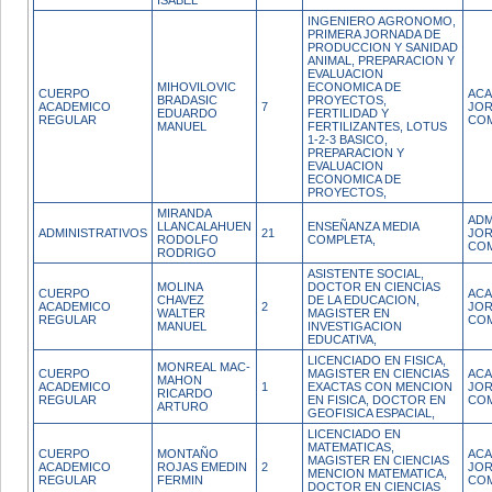
ISABEL
INGENIERO AGRONOMO,
PRIMERA JORNADA DE
PRODUCCION Y SANIDAD
ANIMAL, PREPARACION Y
EVALUACION
MIHOVILOVIC
ECONOMICA DE
CUERPO
ACA
BRADASIC
PROYECTOS,
ACADEMICO
7
JO
EDUARDO
FERTILIDAD Y
REGULAR
CO
MANUEL
FERTILIZANTES, LOTUS
1-2-3 BASICO,
PREPARACION Y
EVALUACION
ECONOMICA DE
PROYECTOS,
MIRANDA
ADM
LLANCALAHUEN
ENSEÑANZA MEDIA
ADMINISTRATIVOS
21
JO
RODOLFO
COMPLETA,
CO
RODRIGO
ASISTENTE SOCIAL,
MOLINA
DOCTOR EN CIENCIAS
CUERPO
ACA
CHAVEZ
DE LA EDUCACION,
ACADEMICO
2
JO
WALTER
MAGISTER EN
REGULAR
CO
MANUEL
INVESTIGACION
EDUCATIVA,
LICENCIADO EN FISICA,
MONREAL MAC-
CUERPO
MAGISTER EN CIENCIAS
ACA
MAHON
ACADEMICO
1
EXACTAS CON MENCION
JO
RICARDO
REGULAR
EN FISICA, DOCTOR EN
CO
ARTURO
GEOFISICA ESPACIAL,
LICENCIADO EN
MATEMATICAS,
CUERPO
MONTAÑO
ACA
MAGISTER EN CIENCIAS
ACADEMICO
ROJAS EMEDIN
2
JO
MENCION MATEMATICA,
REGULAR
FERMIN
CO
DOCTOR EN CIENCIAS