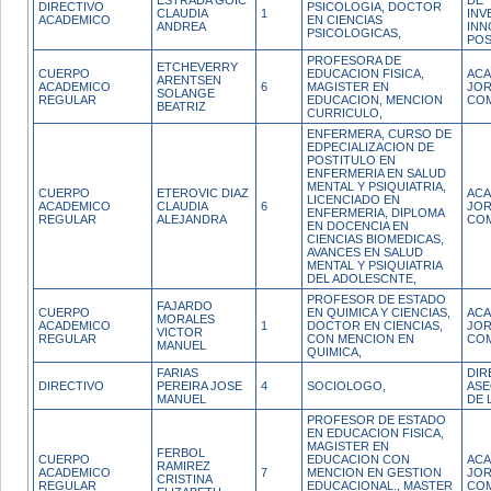
ESTRADA GOIC
DE
DIRECTIVO
PSICOLOGIA, DOCTOR
CLAUDIA
1
INV
ACADEMICO
EN CIENCIAS
ANDREA
INN
PSICOLOGICAS,
PO
PROFESORA DE
ETCHEVERRY
CUERPO
EDUCACION FISICA,
ACA
ARENTSEN
ACADEMICO
6
MAGISTER EN
JO
SOLANGE
REGULAR
EDUCACION, MENCION
CO
BEATRIZ
CURRICULO,
ENFERMERA, CURSO DE
EDPECIALIZACION DE
POSTITULO EN
ENFERMERIA EN SALUD
MENTAL Y PSIQUIATRIA,
CUERPO
ETEROVIC DIAZ
ACA
LICENCIADO EN
ACADEMICO
CLAUDIA
6
JO
ENFERMERIA, DIPLOMA
REGULAR
ALEJANDRA
CO
EN DOCENCIA EN
CIENCIAS BIOMEDICAS,
AVANCES EN SALUD
MENTAL Y PSIQUIATRIA
DEL ADOLESCNTE,
PROFESOR DE ESTADO
FAJARDO
CUERPO
EN QUIMICA Y CIENCIAS,
ACA
MORALES
ACADEMICO
1
DOCTOR EN CIENCIAS,
JO
VICTOR
REGULAR
CON MENCION EN
CO
MANUEL
QUIMICA,
FARIAS
DIR
DIRECTIVO
PEREIRA JOSE
4
SOCIOLOGO,
AS
MANUEL
DE 
PROFESOR DE ESTADO
EN EDUCACION FISICA,
MAGISTER EN
FERBOL
CUERPO
EDUCACION CON
ACA
RAMIREZ
ACADEMICO
7
MENCION EN GESTION
JO
CRISTINA
REGULAR
EDUCACIONAL., MASTER
CO