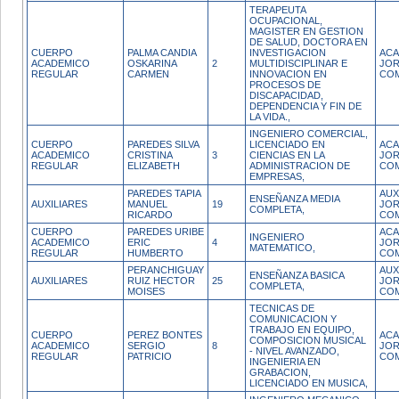
TERAPEUTA
OCUPACIONAL,
MAGISTER EN GESTION
DE SALUD, DOCTORA EN
CUERPO
PALMA CANDIA
INVESTIGACION
ACA
ACADEMICO
OSKARINA
2
MULTIDISCIPLINAR E
JO
REGULAR
CARMEN
INNOVACION EN
CO
PROCESOS DE
DISCAPACIDAD,
DEPENDENCIA Y FIN DE
LA VIDA.,
INGENIERO COMERCIAL,
CUERPO
PAREDES SILVA
LICENCIADO EN
ACA
ACADEMICO
CRISTINA
3
CIENCIAS EN LA
JO
REGULAR
ELIZABETH
ADMINISTRACION DE
CO
EMPRESAS,
PAREDES TAPIA
AUX
ENSEÑANZA MEDIA
AUXILIARES
MANUEL
19
JO
COMPLETA,
RICARDO
CO
CUERPO
PAREDES URIBE
ACA
INGENIERO
ACADEMICO
ERIC
4
JO
MATEMATICO,
REGULAR
HUMBERTO
CO
PERANCHIGUAY
AUX
ENSEÑANZA BASICA
AUXILIARES
RUIZ HECTOR
25
JO
COMPLETA,
MOISES
CO
TECNICAS DE
COMUNICACION Y
TRABAJO EN EQUIPO,
CUERPO
PEREZ BONTES
ACA
COMPOSICION MUSICAL
ACADEMICO
SERGIO
8
JO
- NIVEL AVANZADO,
REGULAR
PATRICIO
CO
INGENIERIA EN
GRABACION,
LICENCIADO EN MUSICA,