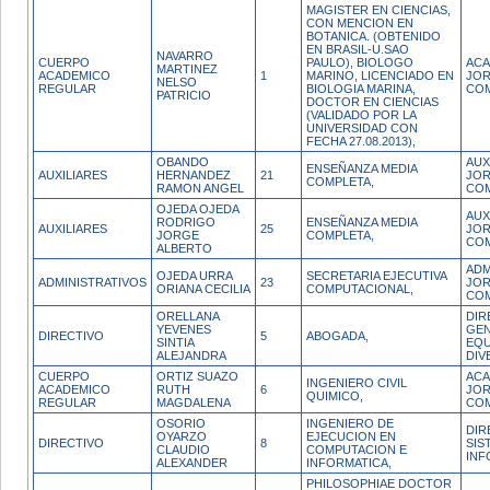
MAGISTER EN CIENCIAS,
CON MENCION EN
BOTANICA. (OBTENIDO
EN BRASIL-U.SAO
NAVARRO
CUERPO
PAULO), BIOLOGO
ACA
MARTINEZ
ACADEMICO
1
MARINO, LICENCIADO EN
JO
NELSO
REGULAR
BIOLOGIA MARINA,
CO
PATRICIO
DOCTOR EN CIENCIAS
(VALIDADO POR LA
UNIVERSIDAD CON
FECHA 27.08.2013),
OBANDO
AUX
ENSEÑANZA MEDIA
AUXILIARES
HERNANDEZ
21
JO
COMPLETA,
RAMON ANGEL
CO
OJEDA OJEDA
AUX
RODRIGO
ENSEÑANZA MEDIA
AUXILIARES
25
JO
JORGE
COMPLETA,
CO
ALBERTO
ADM
OJEDA URRA
SECRETARIA EJECUTIVA
ADMINISTRATIVOS
23
JO
ORIANA CECILIA
COMPUTACIONAL,
CO
ORELLANA
DIR
YEVENES
GEN
DIRECTIVO
5
ABOGADA,
SINTIA
EQU
ALEJANDRA
DIV
CUERPO
ORTIZ SUAZO
ACA
INGENIERO CIVIL
ACADEMICO
RUTH
6
JO
QUIMICO,
REGULAR
MAGDALENA
CO
OSORIO
INGENIERO DE
DIR
OYARZO
EJECUCION EN
DIRECTIVO
8
SIS
CLAUDIO
COMPUTACION E
INF
ALEXANDER
INFORMATICA,
PHILOSOPHIAE DOCTOR