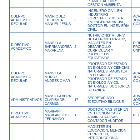
PLANIFICACION Y
GESTION AMBIENTAL
INGENIERO CIVIL EN
INDUSTRIAS
CUERPO
MANRIQUEZ
ACA
FORESTALES, MESTRE
ACADEMICO
FIGUEROA
3
JO
EM ENGENHARIA CIVL,
REGULAR
MANUEL JESUS
CO
DOCTOR EN INGENIERIA
CIVIL,
NUTRICIONISTA , UNIV.
DE LA FRONTERA 2012,
MANSILLA
MAGISTER EN
DIR
DIRECTIVO
BARRIA ANDREA
2
DESARROLLO
PR
ACADEMICO
MAKARENA
CURRICULAR Y
UNI
PROYECTOS
EDUCATIVOS,
PROFESOR DE ESTADO
EN BIOLOGIA Y CIENCIAS
NATURALES, MAGISTER
CUERPO
MANSILLA
ACA
EN BOTANICA,
ACADEMICO
MUÑOZ
1
JO
PROFESOR DE ESTADO
REGULAR
ANDRES OMAR
CO
EN BIOLOGIA Y CS.
NATURALES, DOCTOR EN
BOTANICA,
MANSILLA VERA
ADM
SECRETARIADO
ADMINISTRATIVOS
CLARISA DEL
17
JO
EJECUTIVO BILINGUE,
CARMEN
CO
DOCTOR, MAGISTER EN
MARIPANI
DIRECTIVO
CS. ECONOMICAS Y
MARIPANI JOSE
1
RE
ACADEMICO
ADMINISTRATIVAS,
FERNANDO
CONTADOR AUDITOR,
MAGISTER EN
EDUCACION, MENCION
CURRICULO,
INTRODUCCION AL