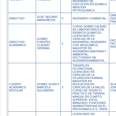
INGENIERO DE
EJECUCION EN QUIMICA
MENCION
PETROQUIMICA,
DIR
GOIC SEGARIC
DIRECTIVO
4
INGENIERO COMERCIAL,
GES
MARIA BELEN
FIN
CURSO SOBRE CALIDAD
EN LABORATORIOS DE
ENSAYOS QUIMICOS,
LICENCIADO EN
GOMEZ
CIENCIAS DE LA
DE
DIRECTIVO
FUENTES
INGENIERIA, INGENIERO
2
FAC
ACADEMICO
CLAUDIO
CIVIL BIOQUIMICO,
ING
GERMAN
MAGISTER EN
INGENIERIA SANITARIA Y
AMBIENTAL,
DOCTORADO EN
INGENIERIA AMBIENTAL,
TERAPEUTA
OCUPACIONAL,
LICENCIADO EN
CIENCIAS DE LA
OCUPACION HUMANA,
MAGISTER EN
CUERPO
GOMEZ GODOY
EDUCACION EN
ACA
ACADEMICO
MARCELA
3
CIENCIAS DE LA SALUD,
JO
REGULAR
ALEJANDRA
CURSO DE TEORICO-
CO
PRACTICO DE TERAPIA
MANUAL EN CUARTO
SUPERIOR, EXCEL
AVANZADO, FUNCIONES
ADMINISTRATIVAS EN EL
PROGRAMA G.E.S., REHA
LICENCIADO EN