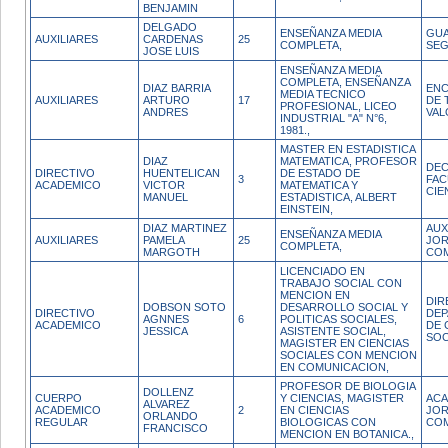
BENJAMIN
DELGADO
ENSEÑANZA MEDIA
GUA
AUXILIARES
CARDENAS
25
COMPLETA,
SEG
JOSE LUIS
ENSEÑANZA MEDIA
COMPLETA, ENSEÑANZA
DIAZ BARRIA
ENC
MEDIA TECNICO
AUXILIARES
ARTURO
17
DE 
PROFESIONAL, LICEO
ANDRES
VAL
INDUSTRIAL "A" N°6,
1981.,
MASTER EN ESTADISTICA
DIAZ
MATEMATICA, PROFESOR
DE
DIRECTIVO
HUENTELICAN
DE ESTADO DE
3
FAC
ACADEMICO
VICTOR
MATEMATICA Y
CIE
MANUEL
ESTADISTICA, ALBERT
EINSTEIN,
DIAZ MARTINEZ
AUX
ENSEÑANZA MEDIA
AUXILIARES
PAMELA
25
JO
COMPLETA,
MARGOTH
CO
LICENCIADO EN
TRABAJO SOCIAL CON
MENCION EN
DIR
DOBSON SOTO
DESARROLLO SOCIAL Y
DIRECTIVO
DE
AGNNES
6
POLITICAS SOCIALES,
ACADEMICO
DE 
JESSICA
ASISTENTE SOCIAL,
SOC
MAGISTER EN CIENCIAS
SOCIALES CON MENCION
EN COMUNICACION,
PROFESOR DE BIOLOGIA
DOLLENZ
CUERPO
Y CIENCIAS, MAGISTER
ACA
ALVAREZ
ACADEMICO
2
EN CIENCIAS
JO
ORLANDO
REGULAR
BIOLOGICAS CON
CO
FRANCISCO
MENCION EN BOTANICA.,