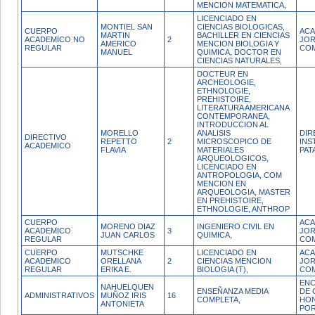
MENCION MATEMATICA,
LICENCIADO EN
MONTIEL SAN
CIENCIAS BIOLOGICAS,
CUERPO
ACA
MARTIN
BACHILLER EN CIENCIAS
ACADEMICO NO
2
JO
AMERICO
MENCION BIOLOGIA Y
REGULAR
CO
MANUEL
QUIMICA, DOCTOR EN
CIENCIAS NATURALES,
DOCTEUR EN
ARCHEOLOGIE,
ETHNOLOGIE,
PREHISTOIRE,
LITERATURA AMERICANA
CONTEMPORANEA,
INTRODUCCION AL
MORELLO
ANALISIS
DIR
DIRECTIVO
REPETTO
2
MICROSCOPICO DE
INS
ACADEMICO
FLAVIA
MATERIALES
PAT
ARQUEOLOGICOS,
LICENCIADO EN
ANTROPOLOGIA, COM
MENCION EN
ARQUEOLOGIA, MASTER
EN PREHISTOIRE,
ETHNOLOGIE, ANTHROP
CUERPO
ACA
MORENO DIAZ
INGENIERO CIVIL EN
ACADEMICO
3
JO
JUAN CARLOS
QUIMICA,
REGULAR
CO
CUERPO
MUTSCHKE
LICENCIADO EN
ACA
ACADEMICO
ORELLANA
2
CIENCIAS MENCION
JO
REGULAR
ERIKA E.
BIOLOGIA (T),
CO
ENC
NAHUELQUEN
ENSEÑANZA MEDIA
DE 
ADMINISTRATIVOS
MUÑOZ IRIS
16
COMPLETA,
HO
ANTONIETA
POR