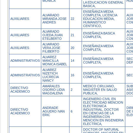
MONICA
HUM
LA EDUCACION GENERAL
BASICA,
ENSEÑANZA MEDIA
ALVARADO
COMPLETA, LICENCIA
AUX
AUXILIARES
MIRANDA JOSE
22
EDUCACION MEDIA,
JO
ANDRES
HUMANISTICO
CO
CENTIFICO,
ALVARADO
AUX
ENSEÑANZA BASICA
AUXILIARES
OJEDA JUAN
21
JO
COMPLETA,
ETELBERTO
CO
ALVARADO
AUX
ENSEÑANZA MEDIA
AUXILIARES
VERA JOSE
20
JO
COMPLETA,
FILIBERTO
CO
ALVAREZ
ENSEÑANZA MEDIA
SEC
ADMINISTRATIVOS
MANCILLA
14
COMPLETA,
DE
MONICA ISABEL
ALVAREZ
NIZETICH
ENSEÑANZA MEDIA
ADMINISTRATIVOS
16
SEC
LUCRECIA
COMPLETA,
NANCY
AMARALES
MEDICO CIRUJANO,
SUB
DIRECTIVO
OSORIO LIDIA
2
MAGISTER EN SALUD
ASI
ACADEMICO
MAGDALENA
PUBLICA,
DO
INGENIERO CIVIL EN
ELECTRICIDAD MENCION
ELECTRONICA
ANDRADE
DIR
DIRECTIVO
INDUSTRIAL, DOCTOR
AGUERO IVAN
6
DE 
ACADEMICO
EN CIENCIAS DE LA
ERIC
ELE
INGENIERIA CON
MENCION EN INGENIERIA
ELECTRICA,
DOCTOR OF NATURAL