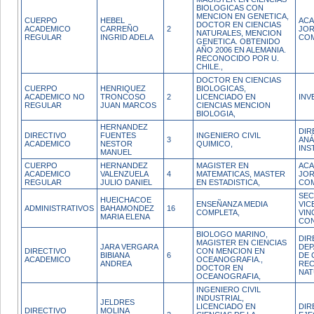
BIOLOGICAS CON
MENCION EN GENETICA,
CUERPO
HEBEL
ACA
DOCTOR EN CIENCIAS
ACADEMICO
CARREÑO
2
JO
NATURALES, MENCION
REGULAR
INGRID ADELA
CO
GENETICA. OBTENIDO
AÑO 2006 EN ALEMANIA.
RECONOCIDO POR U.
CHILE.,
DOCTOR EN CIENCIAS
CUERPO
HENRIQUEZ
BIOLOGICAS,
ACADEMICO NO
TRONCOSO
2
LICENCIADO EN
INV
REGULAR
JUAN MARCOS
CIENCIAS MENCION
BIOLOGIA,
HERNANDEZ
DIR
DIRECTIVO
FUENTES
INGENIERO CIVIL
3
ANÁ
ACADEMICO
NESTOR
QUIMICO,
INS
MANUEL
CUERPO
HERNANDEZ
MAGISTER EN
ACA
ACADEMICO
VALENZUELA
4
MATEMATICAS, MASTER
JO
REGULAR
JULIO DANIEL
EN ESTADISTICA,
CO
SEC
HUEICHACOE
ENSEÑANZA MEDIA
VIC
ADMINISTRATIVOS
BAHAMONDEZ
16
COMPLETA,
VIN
MARIA ELENA
CON
BIOLOGO MARINO,
DIR
MAGISTER EN CIENCIAS
JARA VERGARA
DE
DIRECTIVO
CON MENCION EN
BIBIANA
6
DE 
ACADEMICO
OCEANOGRAFIA.,
ANDREA
RE
DOCTOR EN
NAT
OCEANOGRAFIA,
INGENIERO CIVIL
INDUSTRIAL,
JELDRES
LICENCIADO EN
DIR
DIRECTIVO
MOLINA