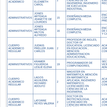
2
CIENCIAS DE LA
EJE
ACADEMICO
ELIZABETH
INGENIERIA, INGENIERO
REC
CAROL
DE EJECUCION
INDUSTRIAL,
JONES
EN
ARTEAGA
ENSEÑANZA MEDIA
ADMINISTRATIVOS
15
CO
JEANETTE DE
COMPLETA,
PR
LOURDES
JONES
ENC
ARTEAGA
ENSEÑANZA MEDIA
ADMINISTRATIVOS
16
DE 
MILTON
COMPLETA,
Y C
ALFREDO
PROFESOR DE INGLES,
DOCTOR OF
CUERPO
JUDIKIS
EDUCATION, LICENCIADO
ACA
ACADEMICO
PRELLER JUAN
2
EN EDUCACION ,
JO
REGULAR
CARLOS
MENCION
CO
ADMINISTRACION
EDUCACIONAL,
KRAMER
SEC
PROGRAMADOR DE
ADMINISTRATIVOS
FIGUEROA
19
VIC
COMPUTADORES,
LESLIE ELENA
ADM
MAGISTER EN
MATEMÁTICA, MENCIÓN
LAGOS
EN MATEMÁTICA
CUERPO
ACA
AGUILERA
APLICADA, INGENIERO
ACADEMICO
2
JO
RICHARD
MATEMATICO,
REGULAR
CO
ADOLFO
LICENCIADEO EN
CIENCIAS DE LA
INGENIERIA,
DOCTOR EN
CUERPO
BIOTECNOLOGIA,
ACA
LATORRE
ACADEMICO
2
LICENCIADO EN
JO
REYES VALERIA
REGULAR
CIENCIAS MENCION
CO