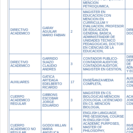
MENCION
PETROQUIMICA,
MAGISTER EN
EDUCACION CON
MENCION EN
CURRICULUM Y
EVALUACION, PROFESOR
GARAY
DIRECTIVO
DE EDUCACION
DIR
AGUILAR
2
ACADEMICO
GENERAL BASICA,
DOC
MARIO FABIAN
ADMINISTRAD0R DE
UNIDADES TECNICO
PEDAGOGICAS, DOCTOR
EN CIENCIAS DE LA
EDUCACION,
DIR
GARRIDO
CONTADOR PUBLICO-
DE
DIRECTIVO
SUAZO
CONTADOR AUDITOR,
3
DE
ACADEMICO
CLAUDIO
CONTADOR AUDITOR,
ADM
ANDRES
MAGISTER EN GESTION,
Y E
GATICA
AUX
ARTEAGA
ENSEÑANZA MEDIA
AUXILIARES
17
JO
EDELBERTO
COMPLETA,
CO
RICARDO
MAGISTER EN CS.
GIBBONS
CUERPO
BIOLOGICAS MENCION
ACA
ESCOBAR
ACADEMICO
3
ZOOLOGIA, LICENCIADO
JO
JORGE
REGULAR
EN CS. MENCION
CO
EDUARDO
BIOLOGIA,
ENGLISH LANGUAGE,
PRE-SESSIONAL COURSE
IN ENGLISH FOR
ACADEMIC PURPOSES,
CUERPO
GODOI MILLAN
INV
MASTER OF
ACADEMICO NO
MARIA
6
JO
PHILOSOPHY,
REGULAR
ANGELICA
CO