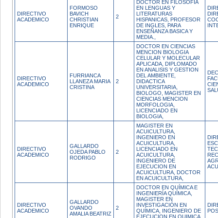
DOCTOR EN FILOSOFIA
FORMOSO
EN LENGUAS Y
DIR
DIRECTIVO
BAVICH
LITERATURAS
DIR
2
ACADEMICO
CHRISTIAN
HISPANICAS, PROFESOR
CO
ENRIQUE
DE INGLES, PARA
INT
ENSEÑANZA BASICA Y
MEDIA.,
DOCTOR EN CIENCIAS
MENCION BIOLOGIA
CELULAR Y MOLECULAR
APLICADA, DIPLOMADO
EN ANALISIS Y GESTION
DEC
FURRIANCA
DEL AMBIENTE,
DIRECTIVO
FAC
LLANEZA MARIA
2
DIDACTICA
ACADEMICO
CIE
CRISTINA
UNIVERSITARIA,
SAL
BIOLOGO, MAGISTER EN
CIENCIAS MENCION
MORFOLOGIA,
LICENCIADO EN
BIOLOGIA,
MAGISTER EN
ACUICULTURA,
INGENIERO EN
DIR
ACUICULTURA,
ESC
GALLARDO
DIRECTIVO
LICENCIADO EN
TEC
OJEDA PABLO
2
ACADEMICO
ACUICULTURA,
RE
RODRIGO
INGENIERO DE
AGR
EJECUCION EN
ACU
ACUICULTURA, DOCTOR
EN ACUICULTURA,
DOCTOR EN QUÍMICA E
INGENIERÍA QUÍMICA,
MAGISTER EN
GALLARDO
DIRECTIVO
INVESTIGACIÓN EN
DIR
OVANDO
2
ACADEMICO
QUÍMICA, INGENIERO DE
PO
AMALIA BEATRIZ
EJECUCION EN QUIMICA