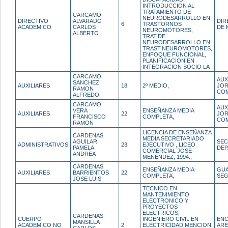
INTRODUCCION AL
TRATAMIENTO DE
CARCAMO
NEURODESARROLLO EN
DIRECTIVO
ALVARADO
DIR
6
TRASTORNOS
ACADEMICO
CARLOS
DE 
NEUROMOTORES,
ALBERTO
TRAT.DE
NEURODESARROLLO EN
TRAST.NEUROMOTORES,
ENFOQUE FUNCIONAL,
PLANIFICACION EN
INTEGRACION SOCIO LA
CARCAMO
AUX
SANCHEZ
AUXILIARES
18
2º MEDIO,
JO
RAMON
CO
ALFREDO
CARCAMO
AUX
VERA
ENSEÑANZA MEDIA
AUXILIARES
22
JO
FRANCISCO
COMPLETA,
CO
RAMON
LICENCIA DE ENSEÑANZA
CARDENAS
MEDIA SECRETARIADO
AGUILAR
SEC
ADMINISTRATIVOS
23
EJECUTIVO , LICEO
PAMELA
DE
COMERCIAL JOSE
ANDREA
MENENDEZ, 1994.,
CARDENAS
ENSEÑANZA MEDIA
GUA
AUXILIARES
BARRIENTOS
22
COMPLETA,
SEG
JOSE LUIS
TECNICO EN
MANTENIMIENTO
ELECTRONICO Y
PROYECTOS
ELECTRICOS,
CARDENAS
CUERPO
INGENIERO CIVIL EN
ENC
MANSILLA
ACADEMICO NO
2
ELECTRICIDAD MENCION
ARE