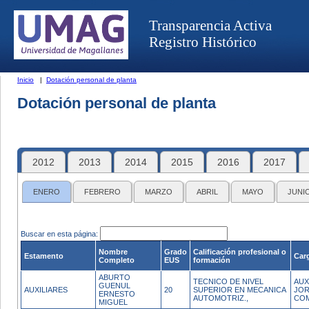
Transparencia Activa
Registro Histórico
Inicio
|
Dotación personal de planta
Dotación personal de planta
2012
2013
2014
2015
2016
2017
ENERO
FEBRERO
MARZO
ABRIL
MAYO
JUNI
Buscar en esta página:
Nombre
Grado
Calificación profesional o
Estamento
Car
Completo
EUS
formación
ABURTO
TECNICO DE NIVEL
AUX
GUENUL
AUXILIARES
20
SUPERIOR EN MECANICA
JO
ERNESTO
AUTOMOTRIZ.,
CO
MIGUEL