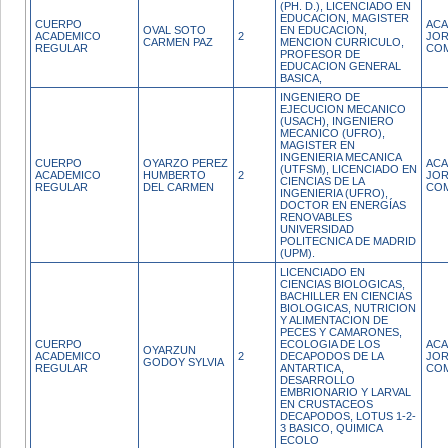
(PH. D.), LICENCIADO EN
EDUCACION, MAGISTER
CUERPO
ACA
OVAL SOTO
EN EDUCACION,
ACADEMICO
2
JO
CARMEN PAZ
MENCION CURRICULO,
REGULAR
CO
PROFESOR DE
EDUCACION GENERAL
BASICA,
INGENIERO DE
EJECUCION MECANICO
(USACH), INGENIERO
MECANICO (UFRO),
MAGISTER EN
INGENIERIA MECANICA
CUERPO
OYARZO PEREZ
ACA
(UTFSM), LICENCIADO EN
ACADEMICO
HUMBERTO
2
JO
CIENCIAS DE LA
REGULAR
DEL CARMEN
CO
INGENIERIA (UFRO),
DOCTOR EN ENERGÍAS
RENOVABLES
UNIVERSIDAD
POLITECNICA DE MADRID
(UPM).
LICENCIADO EN
CIENCIAS BIOLOGICAS,
BACHILLER EN CIENCIAS
BIOLOGICAS, NUTRICION
Y ALIMENTACION DE
PECES Y CAMARONES,
CUERPO
ECOLOGIA DE LOS
ACA
OYARZUN
ACADEMICO
2
DECAPODOS DE LA
JO
GODOY SYLVIA
REGULAR
ANTARTICA,
CO
DESARROLLO
EMBRIONARIO Y LARVAL
EN CRUSTACEOS
DECAPODOS, LOTUS 1-2-
3 BASICO, QUIMICA
ECOLO