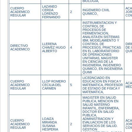
BIOLOGIA,
LAZANEO
CUERPO
ACA
CERDA
INGENIERO CIVIL
ACADEMICO
2
JO
LORENZO
QUIMICO,
REGULAR
CO
FERNANDO
INSTRUMENTACION Y
CONTROL DE
PROCESOS DE
FERMENTACION,
ANALISTA EN SISTEMAS
IBM, MODELAMIENTO Y
LLERENA
CONTROL DE
DIR
DIRECTIVO
CHAVEZ HUGO
4
PROCESOS, PRACTICAS
DE 
ACADEMICO
ALBERTO
EN EL LABORATATORIO
QUI
DE OPERACIONES
UNITARIAS, MAGISTER
EN CIENCIAS DE LA
INGENIERIA, INGENIERO
QUIMICO, EN INGENIERIA
QUIMI
LICEDNCIADO EN
CUERPO
LLOP ROMERO
EDUCACION EN FISICA Y
ACA
ACADEMICO
CECILIA DEL
5
MATEMATICA, PROFESOR
MED
REGULAR
CARMEN
DE ESTADO DE FISICA Y
MATEMATICA,
MAGISTER EN SALUD
PUBLICA, MENCION EN
SALUD MATERNO
INFANTIL, ENFERMERA,
DOCTOR EN SALUD
PUBLICA,
LOAIZA
ADMINISTRACION Y
CUERPO
ACA
MIRANDA
EVALUACION DE LOS
ACADEMICO
2
JO
SUSANA
SERVICIOS DE SALUD.
REGULAR
CO
HESPERIA
GESTION