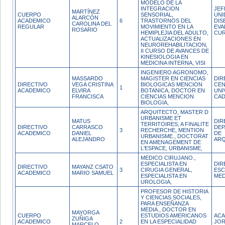
MODELO DE LA
INTEGRACION
JEF
MARTÍNEZ
CUERPO
SENSORIAL,
UNI
ALARCÓN
ACADEMICO
6
TRASTORNOS DEL
DIS
CAROLINA DEL
REGULAR
MOVIMIENTO EN LA
EVA
ROSARIO
HEMIPLEJIA DEL ADULTO,
CUR
ACTUALIZACIONES EN
NEUROREHABILITACION,
II CURSO DE AVANCES DE
KINESIOLOGIA EN
MEDICINA INTERNA, VISI
INGENIERO AGRONOMO,
MASSARDO
MAGISTER EN CIENCIAS
DIR
DIRECTIVO
VEGA CRISTINA
BIOLOGICAS MENCION
CE
1
ACADEMICO
ELVIRA
BOTANICA, DOCTOR EN
UNI
FRANCISCA
CIENCIAS MENCION
CAD
BIOLOGIA,
ARQUITECTO, MASTER D
URBANISME ET
MATUS
DIR
TERRITOIRES, A FINALITE
DIRECTIVO
CARRASCO
DE
3
RECHERCHE, MENTION
ACADEMICO
DANIEL
DE
URBANISME., DOCTORAT
ALEJANDRO
ARQ
EN AMENAGEMENT DE
L'ESPACE, URBANISME,
MEDICO CIRUJANO.,
ESPECIALISTA EN
DIR
DIRECTIVO
MAYANZ CSATO
3
CIRUGIA GENERAL,
ESC
ACADEMICO
MARIO SAMUEL
ESPECIALISTA EN
MED
UROLOGIA,
PROFESOR DE HISTORIA
Y CIENCIAS SOCIALES,
PARA ENSEÑANZA
MEDIA., DOCTOR EN
MAYORGA
CUERPO
ESTUDIOS AMERICANOS
ACA
ZUÑIGA
ACADEMICO
2
EN LA ESPECIALIDAD
JO
MARCELO