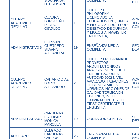
SARA FRIDA
COMPLETA,
BIB
DEL ROSARIO
DOCTOR OF
PHILOSOPHY,
CUADRA
LICENCIADO EN
CUERPO
ACA
BURGUEÑO
EDUCACION EN QUIMICA
ACADEMICO
1
JO
PEDRO
Y BIOLOGIA, PROFESOR
REGULAR
CO
OSVALDO
DE ESTADO DE QUIMICA
Y BIOLOGIA, MAGISTER
EN QUIMICA,
CURIÑAN
GUERRERO
ENSEÑANZA MEDIA
SEC
ADMINISTRATIVOS
19
SILVANA
COMPLETA,
DE
ALEJANDRA
DOCTOR PROGRAMA DE
PROYECTOS
ARQUITECTONICOS,
ANALISIS ENERGETICO
EN EDIFICACIONES,
AUTOCAD 2002 NIVEL
CUERPO
CVITANIC DIAZ
ACA
AVANZADO, TASACIONES
ACADEMICO
BORIS
2
JO
DE BIENES RAICES
REGULAR
ALEJANDRO
CO
URBANOS, NOCIONES DE
CALIDAD TERMICA EN
EDIFICIOS, IN THE
EXAMINATION FOR THE
FIRST CERTIFICATE IN
ENGLISH, A
CÁRDENAS
ESCOBAR
SEC
ADMINISTRATIVOS
19
CONTADOR GENERAL,
MÓNICA
DE
MARCELA
DELGADO
CARDENAS
ENSEÑANZA MEDIA
GUA
AUXILIARES
25
CARLOS
COMPLETA,
SEG