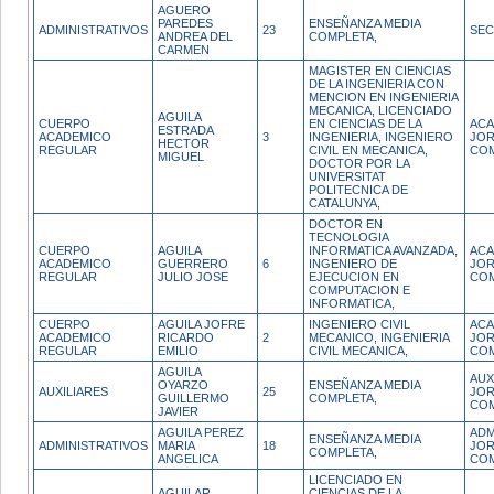
AGUERO
PAREDES
ENSEÑANZA MEDIA
ADMINISTRATIVOS
23
SEC
ANDREA DEL
COMPLETA,
CARMEN
MAGISTER EN CIENCIAS
DE LA INGENIERIA CON
MENCION EN INGENIERIA
MECANICA, LICENCIADO
AGUILA
CUERPO
EN CIENCIAS DE LA
ACA
ESTRADA
ACADEMICO
3
INGENIERIA, INGENIERO
JO
HECTOR
REGULAR
CIVIL EN MECANICA,
CO
MIGUEL
DOCTOR POR LA
UNIVERSITAT
POLITECNICA DE
CATALUNYA,
DOCTOR EN
TECNOLOGIA
CUERPO
AGUILA
INFORMATICA AVANZADA,
ACA
ACADEMICO
GUERRERO
6
INGENIERO DE
JO
REGULAR
JULIO JOSE
EJECUCION EN
CO
COMPUTACION E
INFORMATICA,
CUERPO
AGUILA JOFRE
INGENIERO CIVIL
ACA
ACADEMICO
RICARDO
2
MECANICO, INGENIERIA
JO
REGULAR
EMILIO
CIVIL MECANICA,
CO
AGUILA
AUX
OYARZO
ENSEÑANZA MEDIA
AUXILIARES
25
JO
GUILLERMO
COMPLETA,
CO
JAVIER
AGUILA PEREZ
ADM
ENSEÑANZA MEDIA
ADMINISTRATIVOS
MARIA
18
JO
COMPLETA,
ANGELICA
CO
LICENCIADO EN
AGUILAR
CIENCIAS DE LA