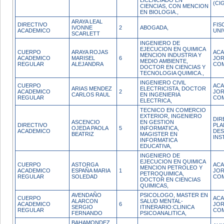
LICENCIADO EN
(CI
CIENCIAS, CON MENCION
EN BIOLOGIA.,
ARAYA LEAL
DIRECTIVO
FIS
IVONNE
2
ABOGADA,
ACADEMICO
UNI
SCARLETT
INGENIERO DE
EJECUCION EN QUIMICA
CUERPO
ARAYA ROJAS
ACA
MENCION INDUSTRIA Y
ACADEMICO
MARISEL
6
JO
MEDIO AMBIENTE,
REGULAR
ALEJANDRA
CO
DOCTOR EN CIENCIAS Y
TECNOLOGIA QUIMICA.,
INGENIERO CIVIL
CUERPO
ACA
ARIAS MENDEZ
ELECTRICISTA, DOCTOR
ACADEMICO
2
JO
CARLOS RAUL
EN INGENIERIA
REGULAR
CO
ELECTRICA,
TECNICO EN COMERCIO
EXTERIOR, INGENIERO
DIR
ASCENCIO
EN GESTION
DIRECTIVO
PLA
OJEDA PAOLA
5
INFORMATICA,
ACADEMICO
DE
BEATRIZ
MAGISTER EN
INS
INFORMATICA
EDUCATIVA,
INGENIERO DE
EJECUCION EN QUIMICA
CUERPO
ASTORGA
ACA
MENCION PETROLEO Y
ACADEMICO
ESPAÑA MARIA
1
JO
PETROQUIMICA,
REGULAR
SOLEDAD
CO
DOCTOR EN CIENCIAS
QUIMICAS,
AVENDAÑO
PSICOLOGO, MASTER EN
CUERPO
ACA
ALARCON
SALUD MENTAL-
ACADEMICO
6
JO
SERGIO
ITINERARIO:CLINICA
REGULAR
CO
FERNANDO
PSICOANALITICA,
BAHAMONDEZ