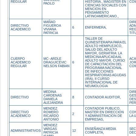
REGULAR
HISTORIA., MAGISTER EN
CO
PAOLO
CIENCIAS SOCIALES CON
MENCION EN
PENSAMIENTO
LATINOAMERICANO.,
MAÑAO
DIR
DIRECTIVO
FIGUEROA
ADM
6
ENFERMERA,
ACADEMICO
VIVIANA
REG
PATRICIA
TIT
TALLER DE
QUINESITERAPIA PARA EL
ADULTO HEMIPLEJICO,
SALUD DEL ADULTO
MAYOR, GERIATRIA: LA
MEDICINA APLICADA AL
CUERPO
MC- ARDLE
ACA
ADULTO MAYOR, CURSO
ACADEMICO
DRAGUICEVIC
6
JO
DE CAPACITACION DEL
REGULAR
NELSON FABIAN
CO
PROGRAMA NACIONAL
DE INFECCIONES
RESPIRATORIAS AGUDAS
(IRA), II CURSO
INTERNACIONAL DE
NEUMOLOGIA
MEDINA
DIR
CARDENAS
GES
DIRECTIVO
8
CONTADOR AUDITOR,
DANIELA
DES
ALEJANDRA
PE
MENDEZ
CONTADOR PUBLICO,
DIRECTIVO
ROMERO
MASTER EN DIRECCION
CON
2
ACADEMICO
RICARDO
Y ADMINISTRACION DE
LA 
ANTONIO
EMPRESAS,
MENDEZ
VARGAS
ENSEÑANZA MEDIA
SEC
ADMINISTRATIVOS
12
PATRICIA
COMPLETA,
DE