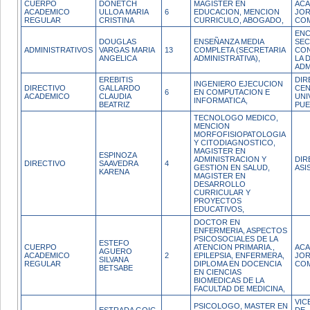
CUERPO
DONETCH
MAGISTER EN
ACA
ACADEMICO
ULLOA MARIA
6
EDUCACION, MENCION
JO
REGULAR
CRISTINA
CURRICULO, ABOGADO,
CO
EN
DOUGLAS
ENSEÑANZA MEDIA
SEC
ADMINISTRATIVOS
VARGAS MARIA
13
COMPLETA (SECRETARIA
CON
ANGELICA
ADMINISTRATIVA),
LA 
ADM
EREBITIS
DIR
INGENIERO EJECUCION
DIRECTIVO
GALLARDO
CE
6
EN COMPUTACION E
ACADEMICO
CLAUDIA
UNI
INFORMATICA,
BEATRIZ
PUE
TECNOLOGO MEDICO,
MENCION
MORFOFISIOPATOLOGIA
Y CITODIAGNOSTICO,
MAGISTER EN
ESPINOZA
ADMINISTRACION Y
DIR
DIRECTIVO
SAAVEDRA
4
GESTION EN SALUD,
ASI
KARENA
MAGISTER EN
DESARROLLO
CURRICULAR Y
PROYECTOS
EDUCATIVOS,
DOCTOR EN
ENFERMERIA, ASPECTOS
PSICOSOCIALES DE LA
ESTEFO
CUERPO
ATENCION PRIMARIA.,
ACA
AGUERO
ACADEMICO
2
EPILEPSIA, ENFERMERA,
JO
SILVANA
REGULAR
DIPLOMA EN DOCENCIA
CO
BETSABE
EN CIENCIAS
BIOMEDICAS DE LA
FACULTAD DE MEDICINA,
VIC
PSICOLOGO, MASTER EN