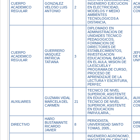
CUERPO
GONZALEZ
INGENIERO EJECUCION
ACA
ACADEMICO
VELOSO LUIS
2
EN ELECTRICIDAD,
JO
REGULAR
ANTONIO
MODELOS Y MEDIO
CO
AMBIENTES
TECNOLOGICOS A
DISTANCIA,
DIPLOMADO EN
ADMINISTRACION DE
UNIDADES TECNICO
PEDAGOGICOS,
FORMACION DE
DIRECTORES DE
GUERRERO
ESTABLECIMIENTOS,
CUERPO
JEF
VASQUEZ
INVESTIGACION
ACADEMICO
3
DE 
PATRICIA
EDUCACIONAL BASICA
REGULAR
UNI
TATIANA
EN EL AULA, MISION DE
LA ESCUELA Y
PROGRAMA DE CURSO,
PROCESO DE
APRENDIZAJE DE LA
LECTURA Y ESCRITURA,
PERFEC
TECNICO DE NIVEL
SUPERIOR, ASISTENTE
GUZMAN VIDAL
EN EDUCACION BASICA.,
AUX
AUXILIARES
MARCELA DEL
21
TECNICO DE NIVEL
JO
CARMEN
SUPERIOR, ASISTENTE
CO
EN EDUCACION
PARVULARIA.,
HARO
PERIODISTA,
BUSTAMANTE
DIR
DIRECTIVO
8
UNIVERSIDAD SANTO
RICARDO
COM
TOMAS, 2005.,
JAVIER
INGENIERO AGRONOMO,
MAGISTER EN CIENCIAS