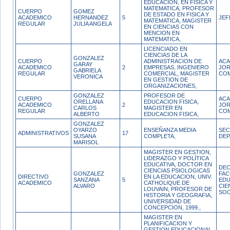
EDUCACION, EN FISICA Y
MATEMATICA, PROFESOR
CUERPO
GOMEZ
DE ESTADO EN FISICA Y
ACADEMICO
HERNANDEZ
5
JEF
MATEMATICA, MAGISTER
REGULAR
JULIA ANGELA
EN CIENCIAS CON
MENCION EN
MATEMATICA,
LICENCIADO EN
CIENCIAS DE LA
GONZALEZ
CUERPO
ADMINISTRACION DE
ACA
GARAY
ACADEMICO
2
EMPRESAS, INGENIERO
JO
GABRIELA
REGULAR
COMERCIAL, MAGISTER
CO
VERONICA
EN GESTION DE
ORGANIZACIONES,
GONZALEZ
PROFESOR DE
CUERPO
ACA
ORELLANA
EDUCACION FISICA,
ACADEMICO
2
JO
CARLOS
MAGISTER EN
REGULAR
CO
ALBERTO
EDUCACION FISICA,
GONZALEZ
OYARZO
ENSEÑANZA MEDIA
SEC
ADMINISTRATIVOS
17
SUSANA
COMPLETA,
DE
MARISOL
MAGISTER EN GESTION,
LIDERAZGO Y POLÍTICA
EDUCATIVA, DOCTOR EN
DEC
CIENCIAS PSIOLOGICAS
GONZALEZ
FAC
DIRECTIVO
EN LA EDUCACION, UNIV.
SANZANA
5
EDU
ACADEMICO
CATHOLIQUE DE
ALVARO
CIE
LOUVAIN, PROFESOR DE
SOC
HISTORIA Y GEOGRAFIA,
UNIVERSIDAD DE
CONCEPCION, 1999.,
MAGISTER EN
PLANIFICACION Y
GESTION EDUCACIONAL,