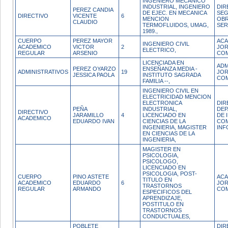
INGENIERO MECANICO
INDUSTRIAL, INGENIERO
DIR
PEREZ CANDIA
DE EJEC. EN MECANICA
SEG
DIRECTIVO
VICENTE
6
MENCION
OBR
CLAUDIO
TERMOFLUIDOS, UMAG,
SER
1989.,
CUERPO
PEREZ MAYOR
ACA
INGENIERO CIVIL
ACADEMICO
VICTOR
2
JO
ELECTRICO,
REGULAR
ARSENIO
CO
LICENCIADA EN
ADM
PEREZ OYARZO
ENSEÑANZA MEDIA -
ADMINISTRATIVOS
19
JO
JESSICA PAOLA
INSTITUTO SAGRADA
CO
FAMILIA --,
INGENIERO CIVIL EN
ELECTRICIDAD MENCION
ELECTRONICA
DIR
PEÑA
INDUSTRIAL,
DE
DIRECTIVO
JARAMILLO
4
LICENCIADO EN
DE 
ACADEMICO
EDUARDO IVAN
CIENCIAS DE LA
COM
INGENIERIA, MAGISTER
INF
EN CIENCIAS DE LA
INGENIERIA,
MAGISTER EN
PSICOLOGIA,
PSICOLOGO,
LICENCIADO EN
PSICOLOGIA, POST-
CUERPO
PINO ASTETE
ACA
TITULO EN
ACADEMICO
EDUARDO
6
JO
TRASTORNOS
REGULAR
ARMANDO
CO
ESPECIFICOS DEL
APRENDIZAJE,
POSTITULO EN
TRASTORNOS
CONDUCTUALES,
POBLETE
DIR