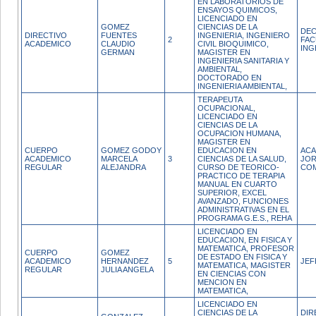
EN LABORATORIOS DE
ENSAYOS QUIMICOS,
LICENCIADO EN
GOMEZ
CIENCIAS DE LA
DE
DIRECTIVO
FUENTES
INGENIERIA, INGENIERO
2
FAC
ACADEMICO
CLAUDIO
CIVIL BIOQUIMICO,
ING
GERMAN
MAGISTER EN
INGENIERIA SANITARIA Y
AMBIENTAL,
DOCTORADO EN
INGENIERIA AMBIENTAL,
TERAPEUTA
OCUPACIONAL,
LICENCIADO EN
CIENCIAS DE LA
OCUPACION HUMANA,
MAGISTER EN
CUERPO
GOMEZ GODOY
EDUCACION EN
ACA
ACADEMICO
MARCELA
3
CIENCIAS DE LA SALUD,
JO
REGULAR
ALEJANDRA
CURSO DE TEORICO-
CO
PRACTICO DE TERAPIA
MANUAL EN CUARTO
SUPERIOR, EXCEL
AVANZADO, FUNCIONES
ADMINISTRATIVAS EN EL
PROGRAMA G.E.S., REHA
LICENCIADO EN
EDUCACION, EN FISICA Y
MATEMATICA, PROFESOR
CUERPO
GOMEZ
DE ESTADO EN FISICA Y
ACADEMICO
HERNANDEZ
5
JEF
MATEMATICA, MAGISTER
REGULAR
JULIA ANGELA
EN CIENCIAS CON
MENCION EN
MATEMATICA,
LICENCIADO EN
CIENCIAS DE LA
DIR