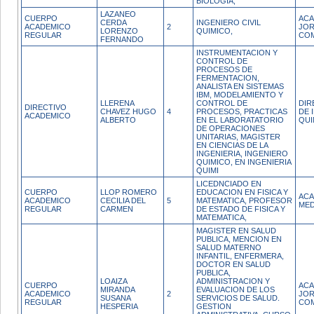
BIOLOGIA,
LAZANEO
CUERPO
ACA
CERDA
INGENIERO CIVIL
ACADEMICO
2
JO
LORENZO
QUIMICO,
REGULAR
CO
FERNANDO
INSTRUMENTACION Y
CONTROL DE
PROCESOS DE
FERMENTACION,
ANALISTA EN SISTEMAS
IBM, MODELAMIENTO Y
LLERENA
CONTROL DE
DIR
DIRECTIVO
CHAVEZ HUGO
4
PROCESOS, PRACTICAS
DE 
ACADEMICO
ALBERTO
EN EL LABORATATORIO
QUI
DE OPERACIONES
UNITARIAS, MAGISTER
EN CIENCIAS DE LA
INGENIERIA, INGENIERO
QUIMICO, EN INGENIERIA
QUIMI
LICEDNCIADO EN
CUERPO
LLOP ROMERO
EDUCACION EN FISICA Y
ACA
ACADEMICO
CECILIA DEL
5
MATEMATICA, PROFESOR
MED
REGULAR
CARMEN
DE ESTADO DE FISICA Y
MATEMATICA,
MAGISTER EN SALUD
PUBLICA, MENCION EN
SALUD MATERNO
INFANTIL, ENFERMERA,
DOCTOR EN SALUD
PUBLICA,
LOAIZA
ADMINISTRACION Y
CUERPO
ACA
MIRANDA
EVALUACION DE LOS
ACADEMICO
2
JO
SUSANA
SERVICIOS DE SALUD.
REGULAR
CO
HESPERIA
GESTION