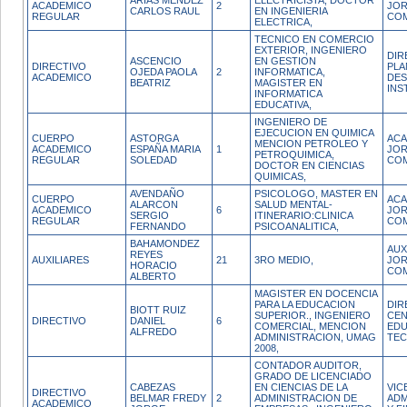
ARIAS MENDEZ
ELECTRICISTA, DOCTOR
ACADEMICO
2
JO
CARLOS RAUL
EN INGENIERIA
REGULAR
CO
ELECTRICA,
TECNICO EN COMERCIO
EXTERIOR, INGENIERO
DIR
ASCENCIO
EN GESTION
DIRECTIVO
PLA
OJEDA PAOLA
2
INFORMATICA,
ACADEMICO
DE
BEATRIZ
MAGISTER EN
INS
INFORMATICA
EDUCATIVA,
INGENIERO DE
EJECUCION EN QUIMICA
CUERPO
ASTORGA
ACA
MENCION PETROLEO Y
ACADEMICO
ESPAÑA MARIA
1
JO
PETROQUIMICA,
REGULAR
SOLEDAD
CO
DOCTOR EN CIENCIAS
QUIMICAS,
AVENDAÑO
PSICOLOGO, MASTER EN
CUERPO
ACA
ALARCON
SALUD MENTAL-
ACADEMICO
6
JO
SERGIO
ITINERARIO:CLINICA
REGULAR
CO
FERNANDO
PSICOANALITICA,
BAHAMONDEZ
AUX
REYES
AUXILIARES
21
3RO MEDIO,
JO
HORACIO
CO
ALBERTO
MAGISTER EN DOCENCIA
PARA LA EDUCACION
DIR
BIOTT RUIZ
SUPERIOR., INGENIERO
CEN
DIRECTIVO
DANIEL
6
COMERCIAL, MENCION
EDU
ALFREDO
ADMINISTRACION, UMAG
TE
2008,
CONTADOR AUDITOR,
GRADO DE LICENCIADO
CABEZAS
EN CIENCIAS DE LA
VIC
DIRECTIVO
BELMAR FREDY
2
ADMINISTRACION DE
ADM
ACADEMICO