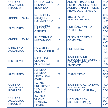
CUERPO
ROCHA PAVES
ADMINISTRACION DE
ACA
ACADEMICO
HERNAN
2
EMPRESAS, CONTADOR
JO
REGULAR
EDGARDO
AUDITOR, HABILITACION
CO
PEDAGOGICA BASICA,
RODRIGUEZ
ADM
SECRETARIA
ADMINISTRATIVOS
MARQUEZ
17
JO
ADMINISTRATIVA,
LUISA ANDREA
CO
RUIZ LOPEZ
AUX
ENSEÑANZA MEDIA
AUXILIARES
HILDA DEL
22
JO
COMPLETA,
CARMEN
CO
ADM
RUIZ TRIVIÑO
ENSEÑANZA MEDIA
ADMINISTRATIVOS
17
JO
MIRZA MABEL
COMPLETA,
CO
DIR
DIRECTIVO
RUIZ VERA
6
ENFERMERA,
DEP
ACADEMICO
PATRICIA IRENE
ENF
INGENIERO DE
RÍOS SILVA
DIR
EJECUCIÓN EN QUÍMICA,
DIRECTIVO
VIVIANA
8
GES
MENCIÓN MEDIO
ALEJANDRA
DO
AMBIENTE,
SALDIVIA
AUX
SALDIVIA
AUXILIARES
21
2º AÑO MEDIO,
JO
FRANCISCO
CO
JAVIER
SALINAS
CUERPO
INGENIERO AGRONOMO,
ACA
BRESKOVIC
ACADEMICO
6
MAGISTER EN
JO
CLAUDIA
REGULAR
DESARROLLO RURAL,
CO
ANDREA
SALINAS
CUERPO
ACA
VUCINA
LICENCIADA EN
ACADEMICO
6
JO
DESANKA
MATEMATICAS (T),
REGULAR
CO
TONKA