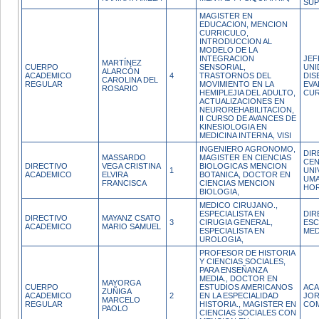
SUP
MAGISTER EN
EDUCACION, MENCION
CURRICULO,
INTRODUCCION AL
MODELO DE LA
INTEGRACION
JEF
MARTÍNEZ
CUERPO
SENSORIAL,
UNI
ALARCÓN
ACADEMICO
4
TRASTORNOS DEL
DIS
CAROLINA DEL
REGULAR
MOVIMIENTO EN LA
EVA
ROSARIO
HEMIPLEJIA DEL ADULTO,
CUR
ACTUALIZACIONES EN
NEUROREHABILITACION,
II CURSO DE AVANCES DE
KINESIOLOGIA EN
MEDICINA INTERNA, VISI
INGENIERO AGRONOMO,
DIR
MASSARDO
MAGISTER EN CIENCIAS
CE
DIRECTIVO
VEGA CRISTINA
BIOLOGICAS MENCION
1
UNI
ACADEMICO
ELVIRA
BOTANICA, DOCTOR EN
UMA
FRANCISCA
CIENCIAS MENCION
HO
BIOLOGIA,
MEDICO CIRUJANO.,
ESPECIALISTA EN
DIR
DIRECTIVO
MAYANZ CSATO
3
CIRUGIA GENERAL,
ESC
ACADEMICO
MARIO SAMUEL
ESPECIALISTA EN
MED
UROLOGIA,
PROFESOR DE HISTORIA
Y CIENCIAS SOCIALES,
PARA ENSEÑANZA
MEDIA., DOCTOR EN
MAYORGA
CUERPO
ESTUDIOS AMERICANOS
ACA
ZUÑIGA
ACADEMICO
2
EN LA ESPECIALIDAD
JO
MARCELO
REGULAR
HISTORIA., MAGISTER EN
CO
PAOLO
CIENCIAS SOCIALES CON