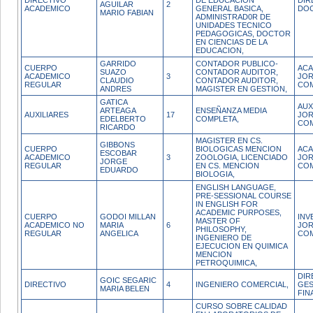
DIRECTIVO
DE EDUCACION
DIR
AGUILAR
2
ACADEMICO
GENERAL BASICA,
DOC
MARIO FABIAN
ADMINISTRAD0R DE
UNIDADES TECNICO
PEDAGOGICAS, DOCTOR
EN CIENCIAS DE LA
EDUCACION,
GARRIDO
CONTADOR PUBLICO-
CUERPO
ACA
SUAZO
CONTADOR AUDITOR,
ACADEMICO
3
JO
CLAUDIO
CONTADOR AUDITOR,
REGULAR
CO
ANDRES
MAGISTER EN GESTION,
GATICA
AUX
ARTEAGA
ENSEÑANZA MEDIA
AUXILIARES
17
JO
EDELBERTO
COMPLETA,
CO
RICARDO
MAGISTER EN CS.
GIBBONS
CUERPO
BIOLOGICAS MENCION
ACA
ESCOBAR
ACADEMICO
3
ZOOLOGIA, LICENCIADO
JO
JORGE
REGULAR
EN CS. MENCION
CO
EDUARDO
BIOLOGIA,
ENGLISH LANGUAGE,
PRE-SESSIONAL COURSE
IN ENGLISH FOR
ACADEMIC PURPOSES,
CUERPO
GODOI MILLAN
INV
MASTER OF
ACADEMICO NO
MARIA
6
JO
PHILOSOPHY,
REGULAR
ANGELICA
CO
INGENIERO DE
EJECUCION EN QUIMICA
MENCION
PETROQUIMICA,
DIR
GOIC SEGARIC
DIRECTIVO
4
INGENIERO COMERCIAL,
GES
MARIA BELEN
FIN
CURSO SOBRE CALIDAD