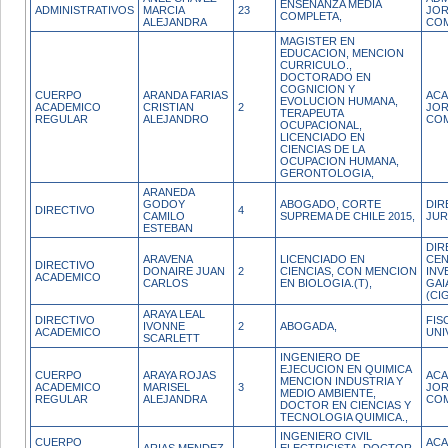
ENSEÑANZA MEDIA
ADMINISTRATIVOS
MARCIA
23
JO
COMPLETA,
ALEJANDRA
CO
MAGISTER EN
EDUCACION, MENCION
CURRICULO.,
DOCTORADO EN
COGNICION Y
CUERPO
ARANDA FARIAS
ACA
EVOLUCION HUMANA,
ACADEMICO
CRISTIAN
2
JO
TERAPEUTA
REGULAR
ALEJANDRO
CO
OCUPACIONAL,
LICENCIADO EN
CIENCIAS DE LA
OCUPACION HUMANA,
GERONTOLOGIA,
ARANEDA
GODOY
ABOGADO, CORTE
DIR
DIRECTIVO
4
CAMILO
SUPREMA DE CHILE 2015,
JUR
ESTEBAN
DIR
ARAVENA
LICENCIADO EN
CEN
DIRECTIVO
DONAIRE JUAN
2
CIENCIAS, CON MENCION
INV
ACADEMICO
CARLOS
EN BIOLOGIA.(T),
GAI
(CI
ARAYA LEAL
DIRECTIVO
FIS
IVONNE
2
ABOGADA,
ACADEMICO
UNI
SCARLETT
INGENIERO DE
EJECUCION EN QUIMICA
CUERPO
ARAYA ROJAS
ACA
MENCION INDUSTRIA Y
ACADEMICO
MARISEL
3
JO
MEDIO AMBIENTE,
REGULAR
ALEJANDRA
CO
DOCTOR EN CIENCIAS Y
TECNOLOGIA QUIMICA.,
INGENIERO CIVIL
CUERPO
ACA