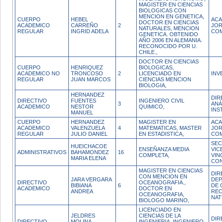
MAGISTER EN CIENCIAS
BIOLOGICAS CON
MENCION EN GENETICA,
CUERPO
HEBEL
ACA
DOCTOR EN CIENCIAS
ACADEMICO
CARREÑO
2
JO
NATURALES, MENCION
REGULAR
INGRID ADELA
CO
GENETICA. OBTENIDO
AÑO 2006 EN ALEMANIA.
RECONOCIDO POR U.
CHILE.,
DOCTOR EN CIENCIAS
CUERPO
HENRIQUEZ
BIOLOGICAS,
ACADEMICO NO
TRONCOSO
2
LICENCIADO EN
INV
REGULAR
JUAN MARCOS
CIENCIAS MENCION
BIOLOGIA,
HERNANDEZ
DIR
DIRECTIVO
FUENTES
INGENIERO CIVIL
3
ANÁ
ACADEMICO
NESTOR
QUIMICO,
INS
MANUEL
CUERPO
HERNANDEZ
MAGISTER EN
ACA
ACADEMICO
VALENZUELA
4
MATEMATICAS, MASTER
JO
REGULAR
JULIO DANIEL
EN ESTADISTICA,
CO
SEC
HUEICHACOE
ENSEÑANZA MEDIA
VIC
ADMINISTRATIVOS
BAHAMONDEZ
16
COMPLETA,
VIN
MARIA ELENA
CON
MAGISTER EN CIENCIAS
DIR
CON MENCION EN
JARA VERGARA
DE
DIRECTIVO
OCEANOGRAFIA.,
BIBIANA
6
DE 
ACADEMICO
DOCTOR EN
ANDREA
RE
OCEANOGRAFIA,
NAT
BIOLOGO MARINO,
LICENCIADO EN
JELDRES
CIENCIAS DE LA
DIR
DIRECTIVO
MOLINA
INGENIERIA, INGENIERO