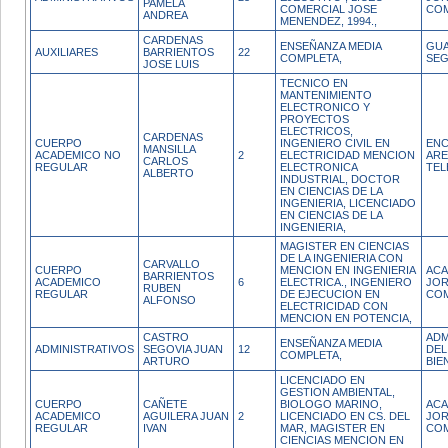
PAMELA
COMERCIAL JOSE
CO
ANDREA
MENENDEZ, 1994.,
CARDENAS
ENSEÑANZA MEDIA
GUA
AUXILIARES
BARRIENTOS
22
COMPLETA,
SEG
JOSE LUIS
TECNICO EN
MANTENIMIENTO
ELECTRONICO Y
PROYECTOS
ELECTRICOS,
CARDENAS
CUERPO
INGENIERO CIVIL EN
ENC
MANSILLA
ACADEMICO NO
2
ELECTRICIDAD MENCION
ARE
CARLOS
REGULAR
ELECTRONICA
TEL
ALBERTO
INDUSTRIAL, DOCTOR
EN CIENCIAS DE LA
INGENIERIA, LICENCIADO
EN CIENCIAS DE LA
INGENIERIA,
MAGISTER EN CIENCIAS
DE LA INGENIERIA CON
CARVALLO
CUERPO
MENCION EN INGENIERIA
ACA
BARRIENTOS
ACADEMICO
6
ELECTRICA., INGENIERO
JO
RUBEN
REGULAR
DE EJECUCION EN
CO
ALFONSO
ELECTRICIDAD CON
MENCION EN POTENCIA,
CASTRO
ADM
ENSEÑANZA MEDIA
ADMINISTRATIVOS
SEGOVIA JUAN
12
DEL
COMPLETA,
ARTURO
BIE
LICENCIADO EN
GESTION AMBIENTAL,
CUERPO
CAÑETE
BIOLOGO MARINO,
ACA
ACADEMICO
AGUILERA JUAN
2
LICENCIADO EN CS. DEL
JO
REGULAR
IVAN
MAR, MAGISTER EN
CO
CIENCIAS MENCION EN