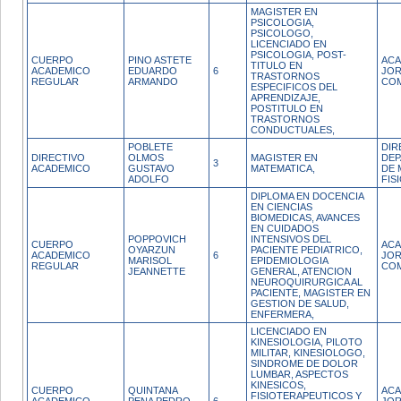
MAGISTER EN
PSICOLOGIA,
PSICOLOGO,
LICENCIADO EN
PSICOLOGIA, POST-
CUERPO
PINO ASTETE
ACA
TITULO EN
ACADEMICO
EDUARDO
6
JO
TRASTORNOS
REGULAR
ARMANDO
CO
ESPECIFICOS DEL
APRENDIZAJE,
POSTITULO EN
TRASTORNOS
CONDUCTUALES,
POBLETE
DIR
DIRECTIVO
OLMOS
MAGISTER EN
DE
3
ACADEMICO
GUSTAVO
MATEMATICA,
DE 
ADOLFO
FIS
DIPLOMA EN DOCENCIA
EN CIENCIAS
BIOMEDICAS, AVANCES
EN CUIDADOS
POPPOVICH
INTENSIVOS DEL
CUERPO
ACA
OYARZUN
PACIENTE PEDIATRICO,
ACADEMICO
6
JO
MARISOL
EPIDEMIOLOGIA
REGULAR
CO
JEANNETTE
GENERAL, ATENCION
NEUROQUIRURGICA AL
PACIENTE, MAGISTER EN
GESTION DE SALUD,
ENFERMERA,
LICENCIADO EN
KINESIOLOGIA, PILOTO
MILITAR, KINESIOLOGO,
SINDROME DE DOLOR
LUMBAR, ASPECTOS
KINESICOS,
CUERPO
QUINTANA
ACA
FISIOTERAPEUTICOS Y