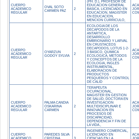
(PH. D.), PROFESOR DE
CUERPO
EDUCACION GENERAL
ACA
OVAL SOTO
ACADEMICO
2
BASICA, LICENCIADO EN
JO
CARMEN PAZ
REGULAR
EDUCACION, MAGISTER
CO
EN EDUCACION,
MENCION CURRICULO,
ECOLOGIA DE LOS
DECAPODOS DE LA
ANTARTICA,
DESARROLLO
EMBRIONARIO Y LARVAL
EN CRUSTACEOS
DECAPODOS, LOTUS 1-2-
CUERPO
ACA
OYARZUN
3 BASICO, QUIMICA
ACADEMICO
2
JO
GODOY SYLVIA
ECOLOGICA, METODOS
REGULAR
CO
Y CONCEPTOS DE LA
ECOLOGIA, INGLES
INSTRUMENTAL,
ELABORACION DE
PRODUCTOS
PESQUEROS Y CONTROL
DE CALID
TERAPEUTA
OCUPACIONAL,
MAGISTER EN GESTION
DE SALUD, DOCTORA EN
CUERPO
PALMA CANDIA
INVESTIGACION
ACA
ACADEMICO
OSKARINA
2
MULTIDISCIPLINAR E
JO
REGULAR
CARMEN
INNOVACION EN
CO
PROCESOS DE
DISCAPACIDAD,
DEPENDENCIA Y FIN DE
LA VIDA.,
INGENIERO COMERCIAL,
CUERPO
PAREDES SILVA
LICENCIADO EN
ACA
ACADEMICO
CRISTINA
3
CIENCIAS EN LA
JO