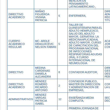
MENCION EN
PENSAMIENTO
LATINOAMERICANO.,
MAÑAO
DIR
DIRECTIVO
FIGUEROA
ADM
6
ENFERMERA,
ACADEMICO
VIVIANA
REG
PATRICIA
TIT
TALLER DE
QUINESITERAPIA PARA EL
ADULTO HEMIPLEJICO,
SALUD DEL ADULTO
MAYOR, GERIATRIA: LA
MEDICINA APLICADA AL
CUERPO
MC- ARDLE
ACA
ADULTO MAYOR, CURSO
ACADEMICO
DRAGUICEVIC
5
JO
DE CAPACITACION DEL
REGULAR
NELSON FABIAN
CO
PROGRAMA NACIONAL
DE INFECCIONES
RESPIRATORIAS AGUDAS
(IRA), II CURSO
INTERNACIONAL DE
NEUMOLOGIA
MEDINA
DIR
CARDENAS
GES
DIRECTIVO
8
CONTADOR AUDITOR,
DANIELA
DES
ALEJANDRA
PE
MENDEZ
CONTADOR PUBLICO,
DIRECTIVO
ROMERO
MASTER EN DIRECCION
CON
2
ACADEMICO
RICARDO
Y ADMINISTRACION DE
LA 
ANTONIO
EMPRESAS,
MENDEZ
VARGAS
ENSEÑANZA MEDIA
SEC
ADMINISTRATIVOS
12
PATRICIA
COMPLETA,
DE
ISABEL
PRIMERA JORNADA DE