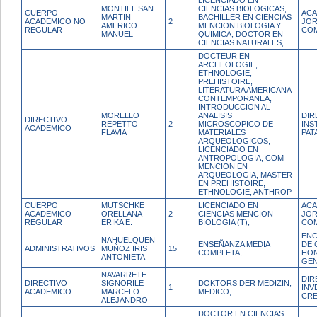
LICENCIADO EN
MONTIEL SAN
CIENCIAS BIOLOGICAS,
CUERPO
ACA
MARTIN
BACHILLER EN CIENCIAS
ACADEMICO NO
2
JO
AMERICO
MENCION BIOLOGIA Y
REGULAR
CO
MANUEL
QUIMICA, DOCTOR EN
CIENCIAS NATURALES,
DOCTEUR EN
ARCHEOLOGIE,
ETHNOLOGIE,
PREHISTOIRE,
LITERATURA AMERICANA
CONTEMPORANEA,
INTRODUCCION AL
MORELLO
ANALISIS
DIR
DIRECTIVO
REPETTO
2
MICROSCOPICO DE
INS
ACADEMICO
FLAVIA
MATERIALES
PAT
ARQUEOLOGICOS,
LICENCIADO EN
ANTROPOLOGIA, COM
MENCION EN
ARQUEOLOGIA, MASTER
EN PREHISTOIRE,
ETHNOLOGIE, ANTHROP
CUERPO
MUTSCHKE
LICENCIADO EN
ACA
ACADEMICO
ORELLANA
2
CIENCIAS MENCION
JO
REGULAR
ERIKA E.
BIOLOGIA (T),
CO
ENC
NAHUELQUEN
ENSEÑANZA MEDIA
DE 
ADMINISTRATIVOS
MUÑOZ IRIS
15
COMPLETA,
HO
ANTONIETA
GEN
NAVARRETE
DIR
DIRECTIVO
SIGNORILE
DOKTORS DER MEDIZIN,
1
INV
ACADEMICO
MARCELO
MEDICO,
CRE
ALEJANDRO
DOCTOR EN CIENCIAS