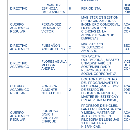
FERNANDEZ
DIR
DIRECTIVO
ESPINOZA
8
PERIODISTA,
REL
PAULA ANDREA
PÚB
MAGISTER EN GESTION
DE ORGANIZACIONES,
CUERPO
FERNANDEZ
INGENIERO COMERCIAL,
ACA
ACADEMICO
PALMA JOSE
2
LICENCIADO EN
JO
REGULAR
VICTOR
CIENCIAS EN LA
CO
ADMINISTRACION DE
EMPRESAS,
MAGISTER EN
DIRECTIVO
FLIES AÑON
SEC
2
TRIBUTACION,
ACADEMICO
ANGGIE CHRIS
LA 
ABOGADO,
TERAPEUTA
OCUPACIONAL, MASTER
FLORES AGUILA
VIC
DIRECTIVO
UNIVERSITARIO EN
MELISSA
2
DE 
ACADEMICO
SOSTENIBILIDAD Y
ANDREA
CON
RESPONSABILIDAD
SOCIAL CORPORATIVA,
DOCTORADO DENTRO
DEL PROGRAMA ARTE Y
CUERPO
FONSECA
FILOSOFIA., PROFESOR
ACA
ACADEMICO
ALMONTE
2
DE ESTADO EN
JO
REGULAR
NELIA EDITH
EDUCACION MUSICAL,
CO
MASTER EN ESTETICA Y
CREATIVIDAD MUSICAL,
PROFESOR DE INGLES,
PARA ENSEÑANZA BASICA
FORMOSO
CUERPO
Y MEDIA., MASTER OF
ACA
BAVICH
ACADEMICO
1
ARTS, DOCTOR EN
JO
CHRISTIAN
REGULAR
FILOSOFIA EN LENGUAS
CO
ENRIQUE
Y LITERATURAS
HISPANICAS,