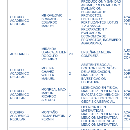
PRODUCCION Y SANIDAD
ANIMAL, PREPARACION Y
EVALUACION
ECONOMICA DE
MIHOVILOVIC
PROYECTOS,
CUERPO
ACA
BRADASIC
FERTILIDAD Y
ACADEMICO
7
JO
EDUARDO
FERTILIZANTES, LOTUS
REGULAR
CO
MANUEL
1-2-3 BASICO,
PREPARACION Y
EVALUACION
ECONOMICA DE
PROYECTOS, INGENIERO
AGRONOMO,
MIRANDA
AUX
LLANCALAHUEN
ENSEÑANZA MEDIA
AUXILIARES
20
JO
RODOLFO
COMPLETA,
CO
RODRIGO
ASISTENTE SOCIAL,
MOLINA
DOCTOR EN CIENCIAS
CUERPO
ACA
CHAVEZ
DE LA EDUCACION,
ACADEMICO
2
JO
WALTER
MAGISTER EN
REGULAR
CO
MANUEL
INVESTIGACION
EDUCATIVA,
LICENCIADO EN FISICA,
MONREAL MAC-
CUERPO
MAGISTER EN CIENCIAS
ACA
MAHON
ACADEMICO
1
EXACTAS CON MENCION
JO
RICARDO
REGULAR
EN FISICA, DOCTOR EN
CO
ARTURO
GEOFISICA ESPACIAL,
LICENCIADO EN
MATEMATICAS,
CUERPO
MONTAÑO
ACA
MAGISTER EN CIENCIAS
ACADEMICO
ROJAS EMEDIN
2
JO
MENCION MATEMATICA,
REGULAR
FERMIN
CO
DOCTOR EN CIENCIAS
MENCION MATEMATICA,