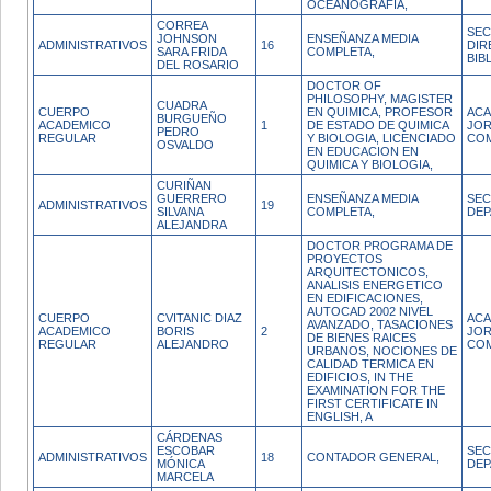
OCEANOGRAFIA,
CORREA
SEC
JOHNSON
ENSEÑANZA MEDIA
ADMINISTRATIVOS
16
DIR
SARA FRIDA
COMPLETA,
BIB
DEL ROSARIO
DOCTOR OF
PHILOSOPHY, MAGISTER
CUADRA
CUERPO
EN QUIMICA, PROFESOR
ACA
BURGUEÑO
ACADEMICO
1
DE ESTADO DE QUIMICA
JO
PEDRO
REGULAR
Y BIOLOGIA, LICENCIADO
CO
OSVALDO
EN EDUCACION EN
QUIMICA Y BIOLOGIA,
CURIÑAN
GUERRERO
ENSEÑANZA MEDIA
SEC
ADMINISTRATIVOS
19
SILVANA
COMPLETA,
DE
ALEJANDRA
DOCTOR PROGRAMA DE
PROYECTOS
ARQUITECTONICOS,
ANALISIS ENERGETICO
EN EDIFICACIONES,
AUTOCAD 2002 NIVEL
CUERPO
CVITANIC DIAZ
ACA
AVANZADO, TASACIONES
ACADEMICO
BORIS
2
JO
DE BIENES RAICES
REGULAR
ALEJANDRO
CO
URBANOS, NOCIONES DE
CALIDAD TERMICA EN
EDIFICIOS, IN THE
EXAMINATION FOR THE
FIRST CERTIFICATE IN
ENGLISH, A
CÁRDENAS
ESCOBAR
SEC
ADMINISTRATIVOS
18
CONTADOR GENERAL,
MÓNICA
DE
MARCELA