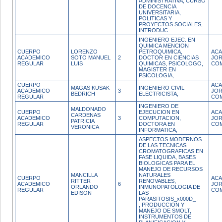
ADMINISTRATIVA, CURSO
DE DOCENCIA
UNIVERSITARIA,
POLITICAS Y
PROYECTOS SOCIALES,
INTRODUC
INGENIERO EJEC. EN
QUIMICA MENCION
CUERPO
LORENZO
PETROQUIMICA,
ACA
ACADEMICO
SOTO MANUEL
2
DOCTOR EN CIENCIAS
JO
REGULAR
LUIS
QUIMICAS, PSICOLOGO,
CO
MAGISTER EN
PSICOLOGIA,
CUERPO
ACA
MAGAS KUSAK
INGENIERO CIVIL
ACADEMICO
3
JO
BEDRICH
ELECTRICISTA,
REGULAR
CO
INGENIERO DE
MALDONADO
CUERPO
EJECUCION EN
ACA
CARDENAS
ACADEMICO
3
COMPUTACION,
JO
PATRICIA
REGULAR
DOCTORA EN
CO
VERONICA
INFORMATICA,
ASPECTOS MODERNOS
DE LAS TECNICAS
CROMATOGRAFICAS EN
FASE LIQUIDA, BASES
BIOLOGICAS PARA EL
MANEJO DE RECURSOS
MANCILLA
NATURALES
CUERPO
ACA
RITTER
RENOVABLES,
ACADEMICO
6
JO
ORLANDO
INMUNOPATOLOGIA DE
REGULAR
CO
EDISON
LAS
PARASITOSIS_x000D_
, PRODUCCION Y
MANEJO DE SMOLT,
INSTRUMENTOS DE