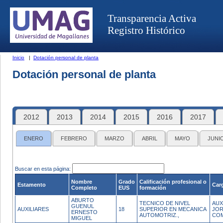
Transparencia Activa
Registro Histórico
Inicio
|
Dotación personal de planta
Dotación personal de planta
2012
2013
2014
2015
2016
2017
ENERO
FEBRERO
MARZO
ABRIL
MAYO
JUNI
Buscar en esta página:
Nombre
Grado
Calificación profesional o
Estamento
Car
Completo
EUS
formación
ABURTO
TECNICO DE NIVEL
AUX
GUENUL
AUXILIARES
18
SUPERIOR EN MECANICA
JO
ERNESTO
AUTOMOTRIZ.,
CO
MIGUEL