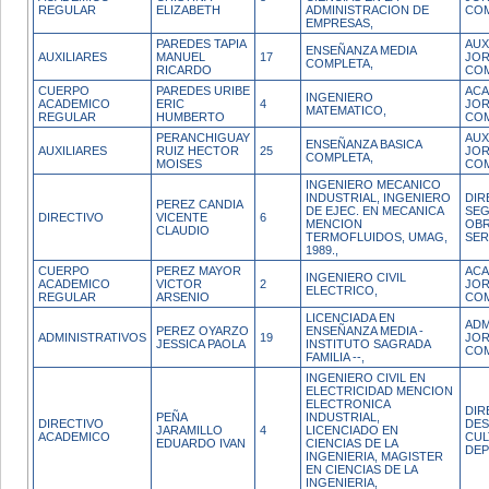
REGULAR
ELIZABETH
ADMINISTRACION DE
CO
EMPRESAS,
PAREDES TAPIA
AUX
ENSEÑANZA MEDIA
AUXILIARES
MANUEL
17
JO
COMPLETA,
RICARDO
CO
CUERPO
PAREDES URIBE
ACA
INGENIERO
ACADEMICO
ERIC
4
JO
MATEMATICO,
REGULAR
HUMBERTO
CO
PERANCHIGUAY
AUX
ENSEÑANZA BASICA
AUXILIARES
RUIZ HECTOR
25
JO
COMPLETA,
MOISES
CO
INGENIERO MECANICO
INDUSTRIAL, INGENIERO
DIR
PEREZ CANDIA
DE EJEC. EN MECANICA
SEG
DIRECTIVO
VICENTE
6
MENCION
OBR
CLAUDIO
TERMOFLUIDOS, UMAG,
SER
1989.,
CUERPO
PEREZ MAYOR
ACA
INGENIERO CIVIL
ACADEMICO
VICTOR
2
JO
ELECTRICO,
REGULAR
ARSENIO
CO
LICENCIADA EN
ADM
PEREZ OYARZO
ENSEÑANZA MEDIA -
ADMINISTRATIVOS
19
JO
JESSICA PAOLA
INSTITUTO SAGRADA
CO
FAMILIA --,
INGENIERO CIVIL EN
ELECTRICIDAD MENCION
ELECTRONICA
DIR
PEÑA
INDUSTRIAL,
DIRECTIVO
DE
JARAMILLO
4
LICENCIADO EN
ACADEMICO
CUL
EDUARDO IVAN
CIENCIAS DE LA
DEP
INGENIERIA, MAGISTER
EN CIENCIAS DE LA
INGENIERIA,