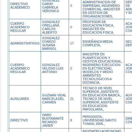
GONZALEZ
ADMINISTRACION DE
DE
DIRECTIVO
GARAY
2
EMPRESAS, INGENIERO
DE
ACADEMICO
GABRIELA
COMERCIAL, MAGISTER
ADM
VERONICA
EN GESTION DE
Y E
ORGANIZACIONES,
GONZALEZ
PROFESOR DE
CUERPO
ACA
ORELLANA
EDUCACION FISICA,
ACADEMICO
2
JO
CARLOS
MAGISTER EN
REGULAR
CO
ALBERTO
EDUCACION FISICA,
GONZALEZ
OYARZO
ENSEÑANZA MEDIA
SEC
ADMINISTRATIVOS
17
SUSANA
COMPLETA,
DE
MARISOL
MAGISTER EN
PLANIFICACION Y
GESTION EDUCACIONAL,
CUERPO
GONZALEZ
INGENIERO EJECUCION
ACA
ACADEMICO
VELOSO LUIS
2
EN ELECTRICIDAD,
JO
REGULAR
ANTONIO
MODELOS Y MEDIO
CO
AMBIENTES
TECNOLOGICOS A
DISTANCIA,
TECNICO DE NIVEL
SUPERIOR, ASISTENTE
GUZMAN VIDAL
EN EDUCACION BASICA.,
AUX
AUXILIARES
MARCELA DEL
21
TECNICO DE NIVEL
JO
CARMEN
SUPERIOR, ASISTENTE
CO
EN EDUCACION
PARVULARIA.,
HARO
PERIODISTA,
BUSTAMANTE
DIR
DIRECTIVO
8
UNIVERSIDAD SANTO
RICARDO
COM
TOMAS, 2005.,
JAVIER
INGENIERO AGRONOMO,