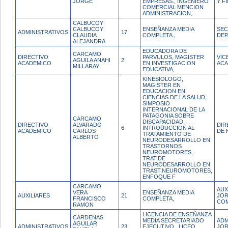
JORGE
EMPRESAS., INGENIERO
Y F
COMERCIAL MENCION
ADMINISTRACION,
CALBUCOY
CALBUCOY
ENSEÑANZA MEDIA
SEC
ADMINISTRATIVOS
17
CLAUDIA
COMPLETA.,
DE
ALEJANDRA
EDUCADORA DE
CARCAMO
DIRECTIVO
PARVULOS, MAGISTER
VIC
AGUILA ANAHI
2
ACADEMICO
EN INVESTIGACION
ACA
MILLARAY
EDUCATIVA,
KINESIOLOGO,
MAGISTER EN
EDUCACION EN
CIENCIAS DE LA SALUD,
SIMPOSIO
INTERNACIONAL DE LA
PATAGONIA SOBRE
CARCAMO
DISCAPACIDAD,
DIRECTIVO
ALVARADO
DIR
6
INTRODUCCION AL
ACADEMICO
CARLOS
DE 
TRATAMIENTO DE
ALBERTO
NEURODESARROLLO EN
TRASTORNOS
NEUROMOTORES,
TRAT.DE
NEURODESARROLLO EN
TRAST.NEUROMOTORES,
ENFOQUE F
CARCAMO
AUX
VERA
ENSEÑANZA MEDIA
AUXILIARES
21
JO
FRANCISCO
COMPLETA,
CO
RAMON
LICENCIA DE ENSEÑANZA
CARDENAS
MEDIA SECRETARIADO
ADM
AGUILAR
ADMINISTRATIVOS
23
EJECUTIVO , LICEO
JO