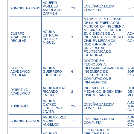
AGUERO
PAREDES
ENSEÑANZA MEDIA
ADMINISTRATIVOS
23
SEC
ANDREA DEL
COMPLETA,
CARMEN
MAGISTER EN CIENCIAS
DE LA INGENIERIA CON
MENCION EN INGENIERIA
MECANICA, LICENCIADO
AGUILA
CUERPO
EN CIENCIAS DE LA
ACA
ESTRADA
ACADEMICO
3
INGENIERIA, INGENIERO
JO
HECTOR
REGULAR
CIVIL EN MECANICA,
CO
MIGUEL
DOCTOR POR LA
UNIVERSITAT
POLITECNICA DE
CATALUNYA,
DOCTOR EN
TECNOLOGIA
CUERPO
AGUILA
INFORMATICA AVANZADA,
ACA
ACADEMICO
GUERRERO
6
INGENIERO DE
JO
REGULAR
JULIO JOSE
EJECUCION EN
CO
COMPUTACION E
INFORMATICA,
AGUILA JOFRE
INGENIERO CIVIL
DIR
DIRECTIVO
RICARDO
2
MECANICO, INGENIERIA
DE 
ACADEMICO
EMILIO
CIVIL MECANICA,
MEC
AGUILA
AUX
OYARZO
ENSEÑANZA MEDIA
AUXILIARES
25
JO
GUILLERMO
COMPLETA,
CO
JAVIER
AGUILA PEREZ
ADM
ENSEÑANZA MEDIA
ADMINISTRATIVOS
MARIA
17
JO
COMPLETA,
ANGELICA
CO
LICENCIADO EN
AGUILAR
CIENCIAS DE LA