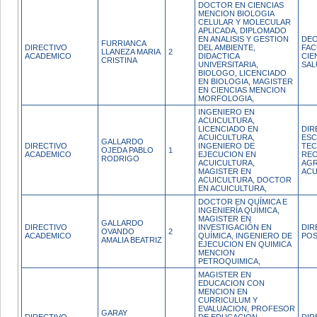
DOCTOR EN CIENCIAS
MENCION BIOLOGIA
CELULAR Y MOLECULAR
APLICADA, DIPLOMADO
EN ANALISIS Y GESTION
DEC
FURRIANCA
DIRECTIVO
DEL AMBIENTE,
FAC
LLANEZA MARIA
2
ACADEMICO
DIDACTICA
CIE
CRISTINA
UNIVERSITARIA,
SAL
BIOLOGO, LICENCIADO
EN BIOLOGIA, MAGISTER
EN CIENCIAS MENCION
MORFOLOGIA,
INGENIERO EN
ACUICULTURA,
LICENCIADO EN
DIR
ACUICULTURA,
ESC
GALLARDO
DIRECTIVO
INGENIERO DE
TEC
OJEDA PABLO
1
ACADEMICO
EJECUCION EN
RE
RODRIGO
ACUICULTURA,
AGR
MAGISTER EN
ACU
ACUICULTURA, DOCTOR
EN ACUICULTURA,
DOCTOR EN QUÍMICA E
INGENIERÍA QUÍMICA,
MAGISTER EN
GALLARDO
DIRECTIVO
INVESTIGACIÓN EN
DIR
OVANDO
2
ACADEMICO
QUÍMICA, INGENIERO DE
PO
AMALIA BEATRIZ
EJECUCION EN QUIMICA
MENCION
PETROQUIMICA,
MAGISTER EN
EDUCACION CON
MENCION EN
CURRICULUM Y
EVALUACION, PROFESOR
GARAY