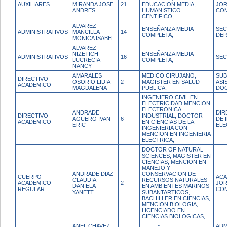
AUXILIARES
MIRANDA JOSE
21
EDUCACION MEDIA,
JO
ANDRES
HUMANISTICO
CO
CENTIFICO,
ALVAREZ
ENSEÑANZA MEDIA
SEC
ADMINISTRATIVOS
MANCILLA
14
COMPLETA,
DE
MONICA ISABEL
ALVAREZ
NIZETICH
ENSEÑANZA MEDIA
ADMINISTRATIVOS
16
SEC
LUCRECIA
COMPLETA,
NANCY
AMARALES
MEDICO CIRUJANO,
SUB
DIRECTIVO
OSORIO LIDIA
2
MAGISTER EN SALUD
ASI
ACADEMICO
MAGDALENA
PUBLICA,
DO
INGENIERO CIVIL EN
ELECTRICIDAD MENCION
ELECTRONICA
ANDRADE
DIR
DIRECTIVO
INDUSTRIAL, DOCTOR
AGUERO IVAN
6
DE 
ACADEMICO
EN CIENCIAS DE LA
ERIC
ELE
INGENIERIA CON
MENCION EN INGENIERIA
ELECTRICA,
DOCTOR OF NATURAL
SCIENCES, MAGISTER EN
CIENCIAS, MENCION EN
MANEJO Y
ANDRADE DIAZ
CONSERVACION DE
CUERPO
ACA
CLAUDIA
RECURSOS NATURALES
ACADEMICO
2
JO
DANIELA
EN AMBIENTES MARINOS
REGULAR
CO
YANETT
SUBANTARTICOS,
BACHILLER EN CIENCIAS,
MENCION BIOLOGIA,
LICENCIADO EN
CIENCIAS BIOLOGICAS,
ANEL CHAVEZ
ADM