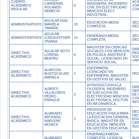
CUERPO
ACA
CARDENAS
INGENIERIA, INGENIERO
ACADEMICO
6
JO
ROLANDO
CIVIL EN ELECTRICIDAD
REGULAR
CO
NEMECIO
MENCION ELECT.
INDUSTRIAL,
AGUILAR DIAZ
EDUCACION MEDIA
SEC
ADMINISTRATIVOS
MARIELA
18
COMPLETA,
DE
TAMARA
AGUILAR
ENSEÑANZA MEDIA
SEC
ADMINISTRATIVOS
OJEDA ESTHER
13
COMPLETA,
DE
VIVIANA
MAGISTER EN CIENCIAS
DIR
AGUILAR SOTO
SOCIALES CON MENCION
DIRECTIVO
RES
LORENA
6
EN POLIICA, ASISTENTE
ACADEMICO
SOC
BEATRIZ
SOCIAL, LICENCIADO EN
UNI
SERVICIO SOCIAL,
ENFERMERA,
ALARCON
DIRECTIVO
LICENCIADO EN
BUSTOS ELIDE
2
PR
ACADEMICO
ENFERMERIA, MAGISTER
MARIELA
EN GESTION DE SALUD,
INTRODUCCION A LA
DIR
ALBERTI
FILOSOFIA, INGENIERO
DE
DIRECTIVO
VILLALOBOS
DE EJECUCION EN
2
DE 
ACADEMICO
PEDRO
ELECTRICIDAD MENCION
COM
ENRIQUE
ELECTRONICA, DOCTOR
INF
EN INFORMATICA,
PROFESOR DE
DEC
ALVARADO
EDUCACION FISICA PARA
FAC
DIRECTIVO
ARTEAGA
LA EDUCACION GENERAL
2
EDU
ACADEMICO
MARLENE
BASICA, MAGISTER EN
CIE
MONICA
EDUCACIÓN, MENCIÓN
SOC
EN GESTIÓN EDUCATIVA.,
ENSEÑANZA MEDIA
ALVARADO
COMPLETA, LICENCIA
AUX