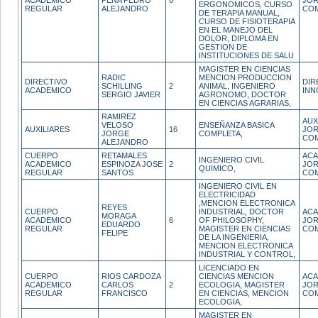
ACADEMICO
PENA PEDRO
6
JO
ERGONOMICOS, CURSO
REGULAR
ALEJANDRO
CO
DE TERAPIA MANUAL,
CURSO DE FISIOTERAPIA
EN EL MANEJO DEL
DOLOR, DIPLOMA EN
GESTION DE
INSTITUCIONES DE SALU
MAGISTER EN CIENCIAS
RADIC
MENCION PRODUCCION
DIRECTIVO
DIR
SCHILLING
2
ANIMAL, INGENIERO
ACADEMICO
INN
SERGIO JAVIER
AGRONOMO, DOCTOR
EN CIENCIAS AGRARIAS,
RAMIREZ
AUX
VELOSO
ENSEÑANZA BASICA
AUXILIARES
16
JO
JORGE
COMPLETA,
CO
ALEJANDRO
CUERPO
RETAMALES
ACA
INGENIERO CIVIL
ACADEMICO
ESPINOZA JOSE
2
JO
QUIMICO,
REGULAR
SANTOS
CO
INGENIERO CIVIL EN
ELECTRICIDAD
,MENCION ELECTRONICA
REYES
CUERPO
INDUSTRIAL, DOCTOR
ACA
MORAGA
ACADEMICO
6
OF PHILOSOPHY,
JO
EDUARDO
REGULAR
MAGISTER EN CIENCIAS
CO
FELIPE
DE LA INGENIERIA,
MENCION ELECTRONICA
INDUSTRIAL Y CONTROL,
LICENCIADO EN
CUERPO
RIOS CARDOZA
CIENCIAS MENCION
ACA
ACADEMICO
CARLOS
2
ECOLOGIA, MAGISTER
JO
REGULAR
FRANCISCO
EN CIENCIAS, MENCION
CO
ECOLOGIA,
MAGISTER EN