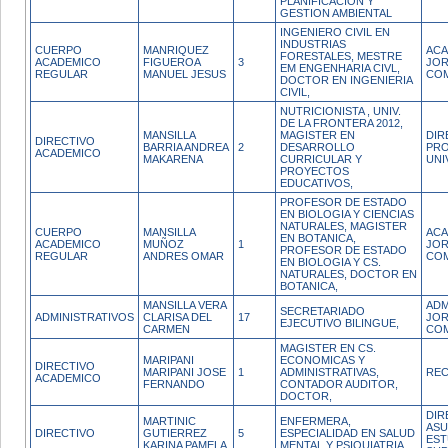
PLANIFICACION Y
GESTION AMBIENTAL
INGENIERO CIVIL EN
INDUSTRIAS
CUERPO
MANRIQUEZ
ACA
FORESTALES, MESTRE
ACADEMICO
FIGUEROA
3
JO
EM ENGENHARIA CIVL,
REGULAR
MANUEL JESUS
CO
DOCTOR EN INGENIERIA
CIVIL,
NUTRICIONISTA , UNIV.
DE LA FRONTERA 2012,
MANSILLA
MAGISTER EN
DIR
DIRECTIVO
BARRIA ANDREA
2
DESARROLLO
PR
ACADEMICO
MAKARENA
CURRICULAR Y
UNI
PROYECTOS
EDUCATIVOS,
PROFESOR DE ESTADO
EN BIOLOGIA Y CIENCIAS
NATURALES, MAGISTER
CUERPO
MANSILLA
ACA
EN BOTANICA,
ACADEMICO
MUÑOZ
1
JO
PROFESOR DE ESTADO
REGULAR
ANDRES OMAR
CO
EN BIOLOGIA Y CS.
NATURALES, DOCTOR EN
BOTANICA,
MANSILLA VERA
ADM
SECRETARIADO
ADMINISTRATIVOS
CLARISA DEL
17
JO
EJECUTIVO BILINGUE,
CARMEN
CO
MAGISTER EN CS.
MARIPANI
ECONOMICAS Y
DIRECTIVO
MARIPANI JOSE
1
ADMINISTRATIVAS,
RE
ACADEMICO
FERNANDO
CONTADOR AUDITOR,
DOCTOR,
DIR
MARTINIC
ENFERMERA,
AS
DIRECTIVO
GUTIERREZ
5
ESPECIALIDAD EN SALUD
EST
KARINA PAMELA
MENTAL Y PSIQUIATRIA,