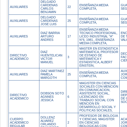
DELGADO
CARDENAS
ENSEÑANZA MEDIA
GUA
AUXILIARES
22
CARLOS
COMPLETA,
SEG
BENJAMIN
DELGADO
ENSEÑANZA MEDIA
GUA
AUXILIARES
CARDENAS
25
COMPLETA,
SEG
JOSE LUIS
ENSEÑANZA MEDIA
DIAZ BARRIA
TECNICO PROFESIONAL,
ENC
AUXILIARES
ARTURO
17
LICEO INDUSTRIAL "A"
DE 
ANDRES
N°6, 1981., ENSEÑANZA
VAL
MEDIA COMPLETA,
MASTER EN ESTADISTICA
DIAZ
MATEMATICA, PROFESOR
DE
DIRECTIVO
HUENTELICAN
DE ESTADO DE
3
FAC
ACADEMICO
VICTOR
MATEMATICA Y
CIE
MANUEL
ESTADISTICA, ALBERT
EINSTEIN,
DIAZ MARTINEZ
AUX
ENSEÑANZA MEDIA
AUXILIARES
PAMELA
25
JO
COMPLETA,
MARGOTH
CO
MAGISTER EN CIENCIAS
SOCIALES CON MENCION
EN COMUNICACION,
DIR
DOBSON SOTO
ASISTENTE SOCIAL,
DIRECTIVO
DE
AGNNES
6
LICENCIADO EN
ACADEMICO
DE 
JESSICA
TRABAJO SOCIAL CON
SOC
MENCION EN
DESARROLLO SOCIAL Y
POLITICAS SOCIALES,
PROFESOR DE BIOLOGIA
DOLLENZ
CUERPO
Y CIENCIAS, MAGISTER
ACA
ALVAREZ
ACADEMICO
2
EN CIENCIAS
JO
ORLANDO
REGULAR
BIOLOGICAS CON
CO