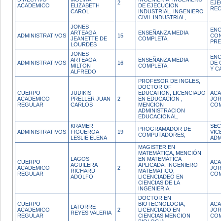
2
EJE
ACADEMICO
ELIZABETH
DE EJECUCION
REC
CAROL
INDUSTRIAL, INGENIERO
CIVIL INDUSTRIAL,
JONES
EN
ARTEAGA
ENSEÑANZA MEDIA
ADMINISTRATIVOS
15
CO
JEANETTE DE
COMPLETA,
PR
LOURDES
JONES
ENC
ARTEAGA
ENSEÑANZA MEDIA
ADMINISTRATIVOS
16
DE 
MILTON
COMPLETA,
Y C
ALFREDO
PROFESOR DE INGLES,
DOCTOR OF
CUERPO
JUDIKIS
EDUCATION, LICENCIADO
ACA
ACADEMICO
PRELLER JUAN
2
EN EDUCACION ,
JO
REGULAR
CARLOS
MENCION
CO
ADMINISTRACION
EDUCACIONAL,
KRAMER
SEC
PROGRAMADOR DE
ADMINISTRATIVOS
FIGUEROA
19
VIC
COMPUTADORES,
LESLIE ELENA
ADM
MAGISTER EN
MATEMÁTICA, MENCIÓN
LAGOS
EN MATEMÁTICA
CUERPO
ACA
AGUILERA
APLICADA, INGENIERO
ACADEMICO
2
JO
RICHARD
MATEMATICO,
REGULAR
CO
ADOLFO
LICENCIADEO EN
CIENCIAS DE LA
INGENIERIA,
DOCTOR EN
CUERPO
BIOTECNOLOGIA,
ACA
LATORRE
ACADEMICO
2
LICENCIADO EN
JO
REYES VALERIA
REGULAR
CIENCIAS MENCION
CO