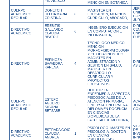
FRANCISCO
MENCION EN BOTANICA.,
JEF
CUERPO
DONETCH
MAGISTER EN
UNI
ACADEMICO
ULLOA MARIA
6
EDUCACION, MENCION
CO
REGULAR
CRISTINA
CURRICULO, ABOGADO,
JUR
EREBITIS
DIR
INGENIERO EJECUCION
DIRECTIVO
GALLARDO
CE
6
EN COMPUTACION E
ACADEMICO
CLAUDIA
UNI
INFORMATICA,
BEATRIZ
PUE
TECNOLOGO MEDICO,
MENCION
MORFOFISIOPATOLOGIA
Y CITODIAGNOSTICO,
MAGISTER EN
ESPINOZA
ADMINISTRACION Y
DIR
DIRECTIVO
SAAVEDRA
4
GESTION EN SALUD,
ASI
KARENA
MAGISTER EN
DESARROLLO
CURRICULAR Y
PROYECTOS
EDUCATIVOS,
DOCTOR EN
ENFERMERIA, ASPECTOS
PSICOSOCIALES DE LA
ESTEFO
CUERPO
ATENCION PRIMARIA.,
ACA
AGUERO
ACADEMICO
2
EPILEPSIA, ENFERMERA,
JO
SILVANA
REGULAR
DIPLOMA EN DOCENCIA
CO
BETSABE
EN CIENCIAS
BIOMEDICAS DE LA
FACULTAD DE MEDICINA,
VIC
PSICOLOGO, MASTER EN
ESTRADA GOIC
DE
DIRECTIVO
PSICOLOGIA, DOCTOR
CLAUDIA
1
INV
ACADEMICO
EN CIENCIAS
ANDREA
INN
PSICOLOGICAS,