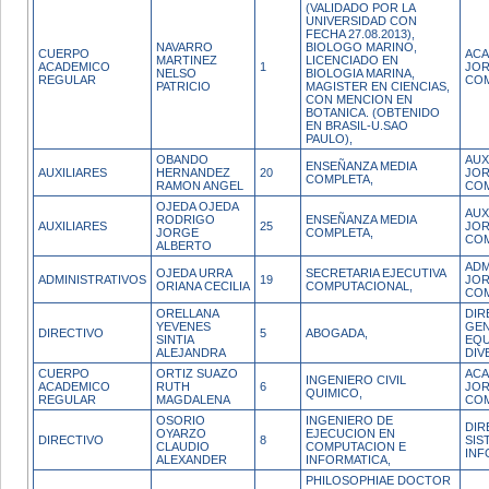
(VALIDADO POR LA
UNIVERSIDAD CON
FECHA 27.08.2013),
NAVARRO
BIOLOGO MARINO,
CUERPO
ACA
MARTINEZ
LICENCIADO EN
ACADEMICO
1
JO
NELSO
BIOLOGIA MARINA,
REGULAR
CO
PATRICIO
MAGISTER EN CIENCIAS,
CON MENCION EN
BOTANICA. (OBTENIDO
EN BRASIL-U.SAO
PAULO),
OBANDO
AUX
ENSEÑANZA MEDIA
AUXILIARES
HERNANDEZ
20
JO
COMPLETA,
RAMON ANGEL
CO
OJEDA OJEDA
AUX
RODRIGO
ENSEÑANZA MEDIA
AUXILIARES
25
JO
JORGE
COMPLETA,
CO
ALBERTO
ADM
OJEDA URRA
SECRETARIA EJECUTIVA
ADMINISTRATIVOS
19
JO
ORIANA CECILIA
COMPUTACIONAL,
CO
ORELLANA
DIR
YEVENES
GEN
DIRECTIVO
5
ABOGADA,
SINTIA
EQU
ALEJANDRA
DIV
CUERPO
ORTIZ SUAZO
ACA
INGENIERO CIVIL
ACADEMICO
RUTH
6
JO
QUIMICO,
REGULAR
MAGDALENA
CO
OSORIO
INGENIERO DE
DIR
OYARZO
EJECUCION EN
DIRECTIVO
8
SIS
CLAUDIO
COMPUTACION E
INF
ALEXANDER
INFORMATICA,
PHILOSOPHIAE DOCTOR