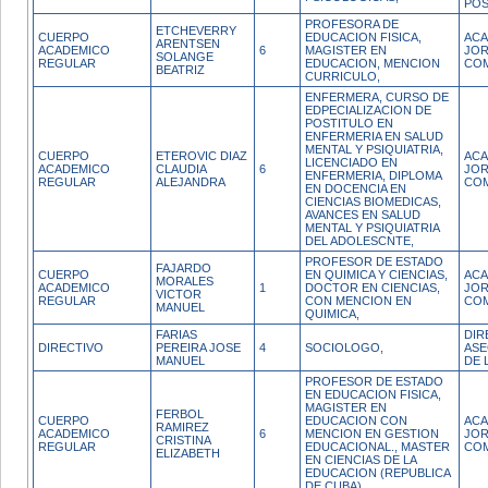
PO
PROFESORA DE
ETCHEVERRY
CUERPO
EDUCACION FISICA,
ACA
ARENTSEN
ACADEMICO
6
MAGISTER EN
JO
SOLANGE
REGULAR
EDUCACION, MENCION
CO
BEATRIZ
CURRICULO,
ENFERMERA, CURSO DE
EDPECIALIZACION DE
POSTITULO EN
ENFERMERIA EN SALUD
MENTAL Y PSIQUIATRIA,
CUERPO
ETEROVIC DIAZ
ACA
LICENCIADO EN
ACADEMICO
CLAUDIA
6
JO
ENFERMERIA, DIPLOMA
REGULAR
ALEJANDRA
CO
EN DOCENCIA EN
CIENCIAS BIOMEDICAS,
AVANCES EN SALUD
MENTAL Y PSIQUIATRIA
DEL ADOLESCNTE,
PROFESOR DE ESTADO
FAJARDO
CUERPO
EN QUIMICA Y CIENCIAS,
ACA
MORALES
ACADEMICO
1
DOCTOR EN CIENCIAS,
JO
VICTOR
REGULAR
CON MENCION EN
CO
MANUEL
QUIMICA,
FARIAS
DIR
DIRECTIVO
PEREIRA JOSE
4
SOCIOLOGO,
AS
MANUEL
DE 
PROFESOR DE ESTADO
EN EDUCACION FISICA,
MAGISTER EN
FERBOL
CUERPO
EDUCACION CON
ACA
RAMIREZ
ACADEMICO
6
MENCION EN GESTION
JO
CRISTINA
REGULAR
EDUCACIONAL., MASTER
CO
ELIZABETH
EN CIENCIAS DE LA
EDUCACION (REPUBLICA
DE CUBA).,