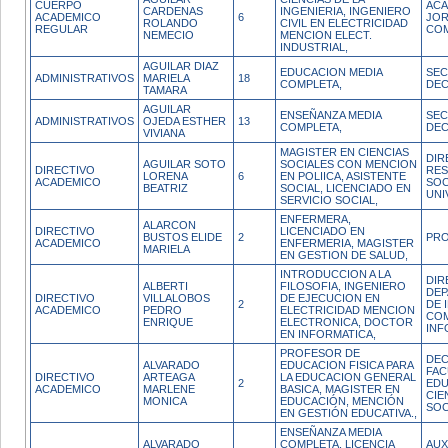
CUERPO
ACA
CARDENAS
INGENIERIA, INGENIERO
ACADEMICO
6
JO
ROLANDO
CIVIL EN ELECTRICIDAD
REGULAR
CO
NEMECIO
MENCION ELECT.
INDUSTRIAL,
AGUILAR DIAZ
EDUCACION MEDIA
SEC
ADMINISTRATIVOS
MARIELA
18
COMPLETA,
DE
TAMARA
AGUILAR
ENSEÑANZA MEDIA
SEC
ADMINISTRATIVOS
OJEDA ESTHER
13
COMPLETA,
DE
VIVIANA
MAGISTER EN CIENCIAS
DIR
AGUILAR SOTO
SOCIALES CON MENCION
DIRECTIVO
RES
LORENA
6
EN POLIICA, ASISTENTE
ACADEMICO
SOC
BEATRIZ
SOCIAL, LICENCIADO EN
UNI
SERVICIO SOCIAL,
ENFERMERA,
ALARCON
DIRECTIVO
LICENCIADO EN
BUSTOS ELIDE
2
PR
ACADEMICO
ENFERMERIA, MAGISTER
MARIELA
EN GESTION DE SALUD,
INTRODUCCION A LA
DIR
ALBERTI
FILOSOFIA, INGENIERO
DE
DIRECTIVO
VILLALOBOS
DE EJECUCION EN
2
DE 
ACADEMICO
PEDRO
ELECTRICIDAD MENCION
COM
ENRIQUE
ELECTRONICA, DOCTOR
INF
EN INFORMATICA,
PROFESOR DE
DEC
ALVARADO
EDUCACION FISICA PARA
FAC
DIRECTIVO
ARTEAGA
LA EDUCACION GENERAL
2
EDU
ACADEMICO
MARLENE
BASICA, MAGISTER EN
CIE
MONICA
EDUCACIÓN, MENCIÓN
SOC
EN GESTIÓN EDUCATIVA.,
ENSEÑANZA MEDIA
ALVARADO
COMPLETA, LICENCIA
AUX