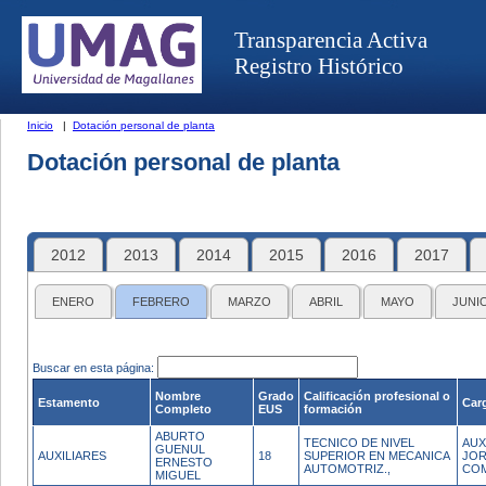
Transparencia Activa
Registro Histórico
Inicio
|
Dotación personal de planta
Dotación personal de planta
2012
2013
2014
2015
2016
2017
ENERO
FEBRERO
MARZO
ABRIL
MAYO
JUNI
Buscar en esta página:
Nombre
Grado
Calificación profesional o
Estamento
Car
Completo
EUS
formación
ABURTO
TECNICO DE NIVEL
AUX
GUENUL
AUXILIARES
18
SUPERIOR EN MECANICA
JO
ERNESTO
AUTOMOTRIZ.,
CO
MIGUEL