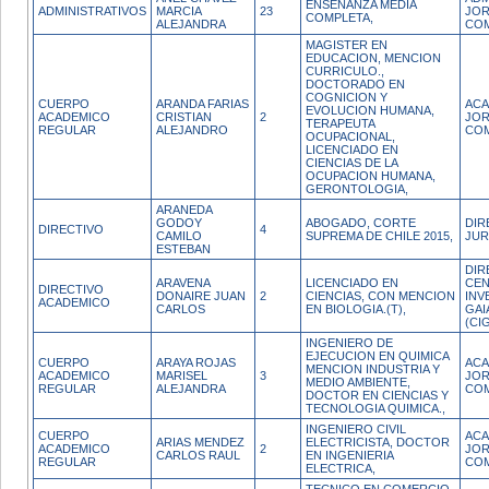
ENSEÑANZA MEDIA
ADMINISTRATIVOS
MARCIA
23
JO
COMPLETA,
ALEJANDRA
CO
MAGISTER EN
EDUCACION, MENCION
CURRICULO.,
DOCTORADO EN
COGNICION Y
CUERPO
ARANDA FARIAS
ACA
EVOLUCION HUMANA,
ACADEMICO
CRISTIAN
2
JO
TERAPEUTA
REGULAR
ALEJANDRO
CO
OCUPACIONAL,
LICENCIADO EN
CIENCIAS DE LA
OCUPACION HUMANA,
GERONTOLOGIA,
ARANEDA
GODOY
ABOGADO, CORTE
DIR
DIRECTIVO
4
CAMILO
SUPREMA DE CHILE 2015,
JUR
ESTEBAN
DIR
ARAVENA
LICENCIADO EN
CEN
DIRECTIVO
DONAIRE JUAN
2
CIENCIAS, CON MENCION
INV
ACADEMICO
CARLOS
EN BIOLOGIA.(T),
GAI
(CI
INGENIERO DE
EJECUCION EN QUIMICA
CUERPO
ARAYA ROJAS
ACA
MENCION INDUSTRIA Y
ACADEMICO
MARISEL
3
JO
MEDIO AMBIENTE,
REGULAR
ALEJANDRA
CO
DOCTOR EN CIENCIAS Y
TECNOLOGIA QUIMICA.,
INGENIERO CIVIL
CUERPO
ACA
ARIAS MENDEZ
ELECTRICISTA, DOCTOR
ACADEMICO
2
JO
CARLOS RAUL
EN INGENIERIA
REGULAR
CO
ELECTRICA,