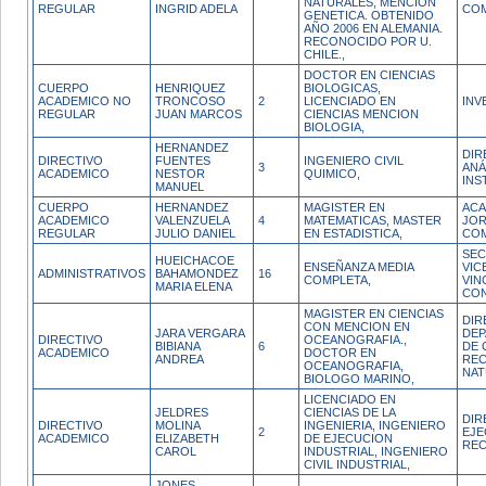
NATURALES, MENCION
REGULAR
INGRID ADELA
CO
GENETICA. OBTENIDO
AÑO 2006 EN ALEMANIA.
RECONOCIDO POR U.
CHILE.,
DOCTOR EN CIENCIAS
CUERPO
HENRIQUEZ
BIOLOGICAS,
ACADEMICO NO
TRONCOSO
2
LICENCIADO EN
INV
REGULAR
JUAN MARCOS
CIENCIAS MENCION
BIOLOGIA,
HERNANDEZ
DIR
DIRECTIVO
FUENTES
INGENIERO CIVIL
3
ANÁ
ACADEMICO
NESTOR
QUIMICO,
INS
MANUEL
CUERPO
HERNANDEZ
MAGISTER EN
ACA
ACADEMICO
VALENZUELA
4
MATEMATICAS, MASTER
JO
REGULAR
JULIO DANIEL
EN ESTADISTICA,
CO
SEC
HUEICHACOE
ENSEÑANZA MEDIA
VIC
ADMINISTRATIVOS
BAHAMONDEZ
16
COMPLETA,
VIN
MARIA ELENA
CON
MAGISTER EN CIENCIAS
DIR
CON MENCION EN
JARA VERGARA
DE
DIRECTIVO
OCEANOGRAFIA.,
BIBIANA
6
DE 
ACADEMICO
DOCTOR EN
ANDREA
RE
OCEANOGRAFIA,
NAT
BIOLOGO MARINO,
LICENCIADO EN
JELDRES
CIENCIAS DE LA
DIR
DIRECTIVO
MOLINA
INGENIERIA, INGENIERO
2
EJE
ACADEMICO
ELIZABETH
DE EJECUCION
REC
CAROL
INDUSTRIAL, INGENIERO
CIVIL INDUSTRIAL,
JONES