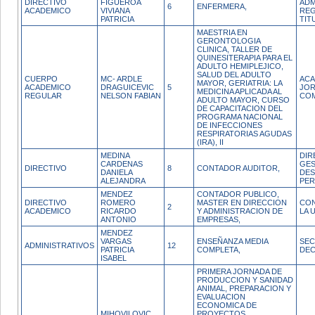
DIRECTIVO
FIGUEROA
ADM
6
ENFERMERA,
ACADEMICO
VIVIANA
REG
PATRICIA
TIT
MAESTRIA EN
GERONTOLOGIA
CLINICA, TALLER DE
QUINESITERAPIA PARA EL
ADULTO HEMIPLEJICO,
SALUD DEL ADULTO
CUERPO
MC- ARDLE
ACA
MAYOR, GERIATRIA: LA
ACADEMICO
DRAGUICEVIC
5
JO
MEDICINA APLICADA AL
REGULAR
NELSON FABIAN
CO
ADULTO MAYOR, CURSO
DE CAPACITACION DEL
PROGRAMA NACIONAL
DE INFECCIONES
RESPIRATORIAS AGUDAS
(IRA), II
MEDINA
DIR
CARDENAS
GES
DIRECTIVO
8
CONTADOR AUDITOR,
DANIELA
DES
ALEJANDRA
PE
MENDEZ
CONTADOR PUBLICO,
DIRECTIVO
ROMERO
MASTER EN DIRECCION
CON
2
ACADEMICO
RICARDO
Y ADMINISTRACION DE
LA 
ANTONIO
EMPRESAS,
MENDEZ
VARGAS
ENSEÑANZA MEDIA
SEC
ADMINISTRATIVOS
12
PATRICIA
COMPLETA,
DE
ISABEL
PRIMERA JORNADA DE
PRODUCCION Y SANIDAD
ANIMAL, PREPARACION Y
EVALUACION
ECONOMICA DE
MIHOVILOVIC
PROYECTOS,