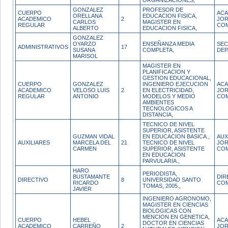
ORGANIZACIONES,
GONZALEZ
PROFESOR DE
CUERPO
ACA
ORELLANA
EDUCACION FISICA,
ACADEMICO
2
JO
CARLOS
MAGISTER EN
REGULAR
CO
ALBERTO
EDUCACION FISICA,
GONZALEZ
OYARZO
ENSEÑANZA MEDIA
SEC
ADMINISTRATIVOS
17
SUSANA
COMPLETA,
DE
MARISOL
MAGISTER EN
PLANIFICACION Y
GESTION EDUCACIONAL,
CUERPO
GONZALEZ
INGENIERO EJECUCION
ACA
ACADEMICO
VELOSO LUIS
2
EN ELECTRICIDAD,
JO
REGULAR
ANTONIO
MODELOS Y MEDIO
CO
AMBIENTES
TECNOLOGICOS A
DISTANCIA,
TECNICO DE NIVEL
SUPERIOR, ASISTENTE
GUZMAN VIDAL
EN EDUCACION BASICA.,
AUX
AUXILIARES
MARCELA DEL
21
TECNICO DE NIVEL
JO
CARMEN
SUPERIOR, ASISTENTE
CO
EN EDUCACION
PARVULARIA.,
HARO
PERIODISTA,
BUSTAMANTE
DIR
DIRECTIVO
8
UNIVERSIDAD SANTO
RICARDO
COM
TOMAS, 2005.,
JAVIER
INGENIERO AGRONOMO,
MAGISTER EN CIENCIAS
BIOLOGICAS CON
MENCION EN GENETICA,
CUERPO
HEBEL
ACA
DOCTOR EN CIENCIAS
ACADEMICO
CARREÑO
2
JO