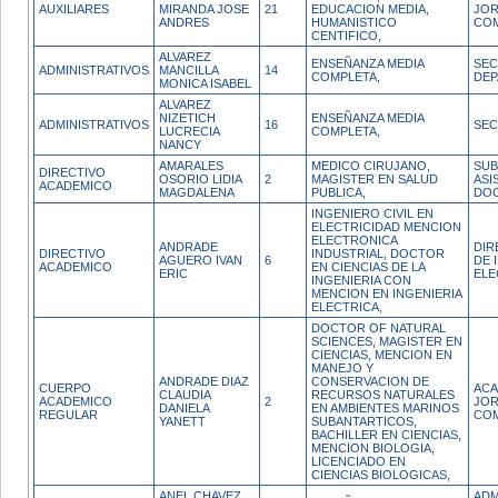
AUXILIARES
MIRANDA JOSE
21
EDUCACION MEDIA,
JO
ANDRES
HUMANISTICO
CO
CENTIFICO,
ALVAREZ
ENSEÑANZA MEDIA
SEC
ADMINISTRATIVOS
MANCILLA
14
COMPLETA,
DE
MONICA ISABEL
ALVAREZ
NIZETICH
ENSEÑANZA MEDIA
ADMINISTRATIVOS
16
SEC
LUCRECIA
COMPLETA,
NANCY
AMARALES
MEDICO CIRUJANO,
SUB
DIRECTIVO
OSORIO LIDIA
2
MAGISTER EN SALUD
ASI
ACADEMICO
MAGDALENA
PUBLICA,
DO
INGENIERO CIVIL EN
ELECTRICIDAD MENCION
ELECTRONICA
ANDRADE
DIR
DIRECTIVO
INDUSTRIAL, DOCTOR
AGUERO IVAN
6
DE 
ACADEMICO
EN CIENCIAS DE LA
ERIC
ELE
INGENIERIA CON
MENCION EN INGENIERIA
ELECTRICA,
DOCTOR OF NATURAL
SCIENCES, MAGISTER EN
CIENCIAS, MENCION EN
MANEJO Y
ANDRADE DIAZ
CONSERVACION DE
CUERPO
ACA
CLAUDIA
RECURSOS NATURALES
ACADEMICO
2
JO
DANIELA
EN AMBIENTES MARINOS
REGULAR
CO
YANETT
SUBANTARTICOS,
BACHILLER EN CIENCIAS,
MENCION BIOLOGIA,
LICENCIADO EN
CIENCIAS BIOLOGICAS,
ANEL CHAVEZ
ADM