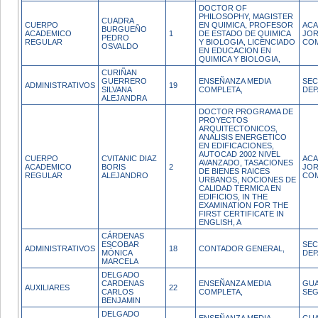
DOCTOR OF
PHILOSOPHY, MAGISTER
CUADRA
CUERPO
EN QUIMICA, PROFESOR
ACA
BURGUEÑO
ACADEMICO
1
DE ESTADO DE QUIMICA
JO
PEDRO
REGULAR
Y BIOLOGIA, LICENCIADO
CO
OSVALDO
EN EDUCACION EN
QUIMICA Y BIOLOGIA,
CURIÑAN
GUERRERO
ENSEÑANZA MEDIA
SEC
ADMINISTRATIVOS
19
SILVANA
COMPLETA,
DE
ALEJANDRA
DOCTOR PROGRAMA DE
PROYECTOS
ARQUITECTONICOS,
ANALISIS ENERGETICO
EN EDIFICACIONES,
AUTOCAD 2002 NIVEL
CUERPO
CVITANIC DIAZ
ACA
AVANZADO, TASACIONES
ACADEMICO
BORIS
2
JO
DE BIENES RAICES
REGULAR
ALEJANDRO
CO
URBANOS, NOCIONES DE
CALIDAD TERMICA EN
EDIFICIOS, IN THE
EXAMINATION FOR THE
FIRST CERTIFICATE IN
ENGLISH, A
CÁRDENAS
ESCOBAR
SEC
ADMINISTRATIVOS
18
CONTADOR GENERAL,
MÓNICA
DE
MARCELA
DELGADO
CARDENAS
ENSEÑANZA MEDIA
GUA
AUXILIARES
22
CARLOS
COMPLETA,
SEG
BENJAMIN
DELGADO