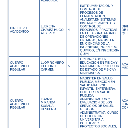
FERNANDO
INSTRUMENTACION Y
CONTROL DE
PROCESOS DE
FERMENTACION,
ANALISTA EN SISTEMAS
IBM, MODELAMIENTO Y
LLERENA
CONTROL DE
DIR
DIRECTIVO
CHAVEZ HUGO
4
PROCESOS, PRACTICAS
DE 
ACADEMICO
ALBERTO
EN EL LABORATATORIO
QUI
DE OPERACIONES
UNITARIAS, MAGISTER
EN CIENCIAS DE LA
INGENIERIA, INGENIERO
QUIMICO, EN INGENIERIA
QUIMI
LICEDNCIADO EN
CUERPO
LLOP ROMERO
EDUCACION EN FISICA Y
ACA
ACADEMICO
CECILIA DEL
5
MATEMATICA, PROFESOR
MED
REGULAR
CARMEN
DE ESTADO DE FISICA Y
MATEMATICA,
MAGISTER EN SALUD
PUBLICA, MENCION EN
SALUD MATERNO
INFANTIL, ENFERMERA,
DOCTOR EN SALUD
PUBLICA,
LOAIZA
ADMINISTRACION Y
CUERPO
ACA
MIRANDA
EVALUACION DE LOS
ACADEMICO
2
JO
SUSANA
SERVICIOS DE SALUD.
REGULAR
CO
HESPERIA
GESTION
ADMINISTRATIVA, CURSO
DE DOCENCIA
UNIVERSITARIA,
POLITICAS Y
PROYECTOS SOCIALES,