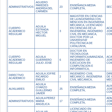
AGUERO
PAREDES
ENSEÑANZA MEDIA
ADMINISTRATIVOS
23
SEC
ANDREA DEL
COMPLETA,
CARMEN
MAGISTER EN CIENCIAS
DE LA INGENIERIA CON
MENCION EN INGENIERIA
MECANICA, LICENCIADO
AGUILA
CUERPO
EN CIENCIAS DE LA
ACA
ESTRADA
ACADEMICO
3
INGENIERIA, INGENIERO
JO
HECTOR
REGULAR
CIVIL EN MECANICA,
CO
MIGUEL
DOCTOR POR LA
UNIVERSITAT
POLITECNICA DE
CATALUNYA,
DOCTOR EN
TECNOLOGIA
CUERPO
AGUILA
INFORMATICA AVANZADA,
ACA
ACADEMICO
GUERRERO
6
INGENIERO DE
JO
REGULAR
JULIO JOSE
EJECUCION EN
CO
COMPUTACION E
INFORMATICA,
AGUILA JOFRE
INGENIERO CIVIL
DIR
DIRECTIVO
RICARDO
2
MECANICO, INGENIERIA
DE 
ACADEMICO
EMILIO
CIVIL MECANICA,
MEC
AGUILA
AUX
OYARZO
ENSEÑANZA MEDIA
AUXILIARES
25
JO
GUILLERMO
COMPLETA,
CO
JAVIER
AGUILA PEREZ
ADM
ENSEÑANZA MEDIA
ADMINISTRATIVOS
MARIA
17
JO
COMPLETA,
ANGELICA
CO
LICENCIADO EN
AGUILAR
CIENCIAS DE LA