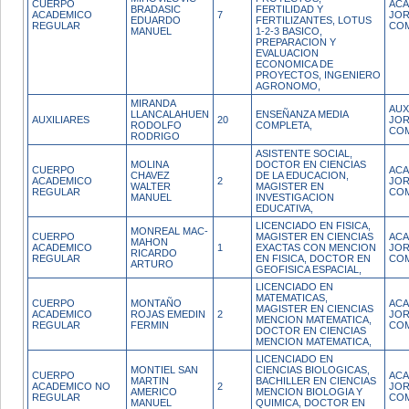
CUERPO
ACA
BRADASIC
FERTILIDAD Y
ACADEMICO
7
JO
EDUARDO
FERTILIZANTES, LOTUS
REGULAR
CO
MANUEL
1-2-3 BASICO,
PREPARACION Y
EVALUACION
ECONOMICA DE
PROYECTOS, INGENIERO
AGRONOMO,
MIRANDA
AUX
LLANCALAHUEN
ENSEÑANZA MEDIA
AUXILIARES
20
JO
RODOLFO
COMPLETA,
CO
RODRIGO
ASISTENTE SOCIAL,
MOLINA
DOCTOR EN CIENCIAS
CUERPO
ACA
CHAVEZ
DE LA EDUCACION,
ACADEMICO
2
JO
WALTER
MAGISTER EN
REGULAR
CO
MANUEL
INVESTIGACION
EDUCATIVA,
LICENCIADO EN FISICA,
MONREAL MAC-
CUERPO
MAGISTER EN CIENCIAS
ACA
MAHON
ACADEMICO
1
EXACTAS CON MENCION
JO
RICARDO
REGULAR
EN FISICA, DOCTOR EN
CO
ARTURO
GEOFISICA ESPACIAL,
LICENCIADO EN
MATEMATICAS,
CUERPO
MONTAÑO
ACA
MAGISTER EN CIENCIAS
ACADEMICO
ROJAS EMEDIN
2
JO
MENCION MATEMATICA,
REGULAR
FERMIN
CO
DOCTOR EN CIENCIAS
MENCION MATEMATICA,
LICENCIADO EN
MONTIEL SAN
CIENCIAS BIOLOGICAS,
CUERPO
ACA
MARTIN
BACHILLER EN CIENCIAS
ACADEMICO NO
2
JO
AMERICO
MENCION BIOLOGIA Y
REGULAR
CO
MANUEL
QUIMICA, DOCTOR EN