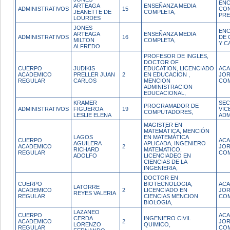
EN
ARTEAGA
ENSEÑANZA MEDIA
ADMINISTRATIVOS
15
CO
JEANETTE DE
COMPLETA,
PR
LOURDES
JONES
ENC
ARTEAGA
ENSEÑANZA MEDIA
ADMINISTRATIVOS
16
DE 
MILTON
COMPLETA,
Y C
ALFREDO
PROFESOR DE INGLES,
DOCTOR OF
CUERPO
JUDIKIS
EDUCATION, LICENCIADO
ACA
ACADEMICO
PRELLER JUAN
2
EN EDUCACION ,
JO
REGULAR
CARLOS
MENCION
CO
ADMINISTRACION
EDUCACIONAL,
KRAMER
SEC
PROGRAMADOR DE
ADMINISTRATIVOS
FIGUEROA
19
VIC
COMPUTADORES,
LESLIE ELENA
ADM
MAGISTER EN
MATEMÁTICA, MENCIÓN
LAGOS
EN MATEMÁTICA
CUERPO
ACA
AGUILERA
APLICADA, INGENIERO
ACADEMICO
2
JO
RICHARD
MATEMATICO,
REGULAR
CO
ADOLFO
LICENCIADEO EN
CIENCIAS DE LA
INGENIERIA,
DOCTOR EN
CUERPO
BIOTECNOLOGIA,
ACA
LATORRE
ACADEMICO
2
LICENCIADO EN
JO
REYES VALERIA
REGULAR
CIENCIAS MENCION
CO
BIOLOGIA,
LAZANEO
CUERPO
ACA
CERDA
INGENIERO CIVIL
ACADEMICO
2
JO
LORENZO
QUIMICO,
REGULAR
CO