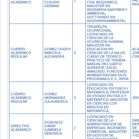
2
FAC
ACADEMICO
CLAUDIO
CIVIL BIOQUIMICO,
ING
GERMAN
MAGISTER EN
INGENIERIA SANITARIA Y
AMBIENTAL,
DOCTORADO EN
INGENIERIA AMBIENTAL,
TERAPEUTA
OCUPACIONAL,
LICENCIADO EN
CIENCIAS DE LA
OCUPACION HUMANA,
MAGISTER EN
CUERPO
GOMEZ GODOY
EDUCACION EN
ACA
ACADEMICO
MARCELA
3
CIENCIAS DE LA SALUD,
JO
REGULAR
ALEJANDRA
CURSO DE TEORICO-
CO
PRACTICO DE TERAPIA
MANUAL EN CUARTO
SUPERIOR, EXCEL
AVANZADO, FUNCIONES
ADMINISTRATIVAS EN EL
PROGRAMA G.E.S., REHA
LICENCIADO EN
EDUCACION, EN FISICA Y
MATEMATICA, PROFESOR
CUERPO
GOMEZ
DE ESTADO EN FISICA Y
ACADEMICO
HERNANDEZ
5
JEF
MATEMATICA, MAGISTER
REGULAR
JULIA ANGELA
EN CIENCIAS CON
MENCION EN
MATEMATICA,
LICENCIADO EN
CIENCIAS DE LA
DIR
GONZALEZ
ADMINISTRACION DE
DE
DIRECTIVO
GARAY
2
EMPRESAS, INGENIERO
DE
ACADEMICO
GABRIELA
COMERCIAL, MAGISTER
ADM
VERONICA
EN GESTION DE
Y E