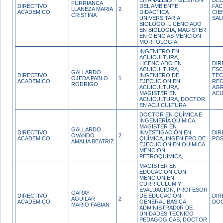
EN ANALISIS Y GESTION
DEC
FURRIANCA
DIRECTIVO
DEL AMBIENTE,
FAC
LLANEZA MARIA
2
ACADEMICO
DIDACTICA
CIE
CRISTINA
UNIVERSITARIA,
SAL
BIOLOGO, LICENCIADO
EN BIOLOGIA, MAGISTER
EN CIENCIAS MENCION
MORFOLOGIA,
INGENIERO EN
ACUICULTURA,
LICENCIADO EN
DIR
ACUICULTURA,
ESC
GALLARDO
DIRECTIVO
INGENIERO DE
TEC
OJEDA PABLO
1
ACADEMICO
EJECUCION EN
RE
RODRIGO
ACUICULTURA,
AGR
MAGISTER EN
ACU
ACUICULTURA, DOCTOR
EN ACUICULTURA,
DOCTOR EN QUÍMICA E
INGENIERÍA QUÍMICA,
MAGISTER EN
GALLARDO
DIRECTIVO
INVESTIGACIÓN EN
DIR
OVANDO
2
ACADEMICO
QUÍMICA, INGENIERO DE
PO
AMALIA BEATRIZ
EJECUCION EN QUIMICA
MENCION
PETROQUIMICA,
MAGISTER EN
EDUCACION CON
MENCION EN
CURRICULUM Y
EVALUACION, PROFESOR
GARAY
DIRECTIVO
DE EDUCACION
DIR
AGUILAR
2
ACADEMICO
GENERAL BASICA,
DOC
MARIO FABIAN
ADMINISTRAD0R DE
UNIDADES TECNICO
PEDAGOGICAS, DOCTOR