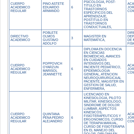
PSICOLOGIA, POST-
CUERPO
PINO ASTETE
ACA
TITULO EN
ACADEMICO
EDUARDO
6
JO
TRASTORNOS
REGULAR
ARMANDO
CO
ESPECIFICOS DEL
APRENDIZAJE,
POSTITULO EN
TRASTORNOS
CONDUCTUALES,
POBLETE
DIR
DIRECTIVO
OLMOS
MAGISTER EN
DE
3
ACADEMICO
GUSTAVO
MATEMATICA,
DE 
ADOLFO
FIS
DIPLOMA EN DOCENCIA
EN CIENCIAS
BIOMEDICAS, AVANCES
EN CUIDADOS
POPPOVICH
INTENSIVOS DEL
CUERPO
ACA
OYARZUN
PACIENTE PEDIATRICO,
ACADEMICO
6
JO
MARISOL
EPIDEMIOLOGIA
REGULAR
CO
JEANNETTE
GENERAL, ATENCION
NEUROQUIRURGICA AL
PACIENTE, MAGISTER EN
GESTION DE SALUD,
ENFERMERA,
LICENCIADO EN
KINESIOLOGIA, PILOTO
MILITAR, KINESIOLOGO,
SINDROME DE DOLOR
LUMBAR, ASPECTOS
KINESICOS,
CUERPO
QUINTANA
ACA
FISIOTERAPEUTICOS Y
ACADEMICO
PENA PEDRO
6
JO
ERGONOMICOS, CURSO
REGULAR
ALEJANDRO
CO
DE TERAPIA MANUAL,
CURSO DE FISIOTERAPIA
EN EL MANEJO DEL
DOLOR, DIPLOMA EN