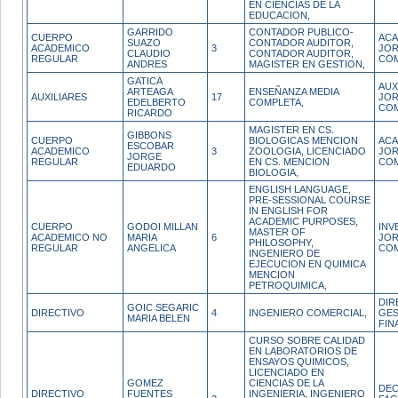
EN CIENCIAS DE LA
EDUCACION,
GARRIDO
CONTADOR PUBLICO-
CUERPO
ACA
SUAZO
CONTADOR AUDITOR,
ACADEMICO
3
JO
CLAUDIO
CONTADOR AUDITOR,
REGULAR
CO
ANDRES
MAGISTER EN GESTION,
GATICA
AUX
ARTEAGA
ENSEÑANZA MEDIA
AUXILIARES
17
JO
EDELBERTO
COMPLETA,
CO
RICARDO
MAGISTER EN CS.
GIBBONS
CUERPO
BIOLOGICAS MENCION
ACA
ESCOBAR
ACADEMICO
3
ZOOLOGIA, LICENCIADO
JO
JORGE
REGULAR
EN CS. MENCION
CO
EDUARDO
BIOLOGIA,
ENGLISH LANGUAGE,
PRE-SESSIONAL COURSE
IN ENGLISH FOR
ACADEMIC PURPOSES,
CUERPO
GODOI MILLAN
INV
MASTER OF
ACADEMICO NO
MARIA
6
JO
PHILOSOPHY,
REGULAR
ANGELICA
CO
INGENIERO DE
EJECUCION EN QUIMICA
MENCION
PETROQUIMICA,
DIR
GOIC SEGARIC
DIRECTIVO
4
INGENIERO COMERCIAL,
GES
MARIA BELEN
FIN
CURSO SOBRE CALIDAD
EN LABORATORIOS DE
ENSAYOS QUIMICOS,
LICENCIADO EN
GOMEZ
CIENCIAS DE LA
DE
DIRECTIVO
FUENTES
INGENIERIA, INGENIERO