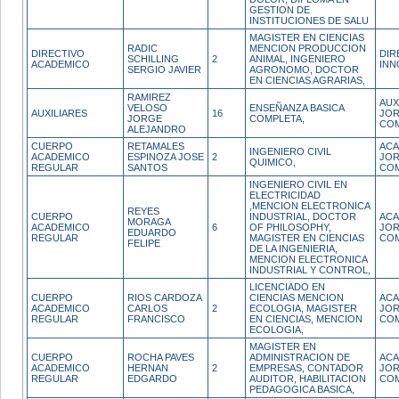
GESTION DE
INSTITUCIONES DE SALU
MAGISTER EN CIENCIAS
RADIC
MENCION PRODUCCION
DIRECTIVO
DIR
SCHILLING
2
ANIMAL, INGENIERO
ACADEMICO
INN
SERGIO JAVIER
AGRONOMO, DOCTOR
EN CIENCIAS AGRARIAS,
RAMIREZ
AUX
VELOSO
ENSEÑANZA BASICA
AUXILIARES
16
JO
JORGE
COMPLETA,
CO
ALEJANDRO
CUERPO
RETAMALES
ACA
INGENIERO CIVIL
ACADEMICO
ESPINOZA JOSE
2
JO
QUIMICO,
REGULAR
SANTOS
CO
INGENIERO CIVIL EN
ELECTRICIDAD
,MENCION ELECTRONICA
REYES
CUERPO
INDUSTRIAL, DOCTOR
ACA
MORAGA
ACADEMICO
6
OF PHILOSOPHY,
JO
EDUARDO
REGULAR
MAGISTER EN CIENCIAS
CO
FELIPE
DE LA INGENIERIA,
MENCION ELECTRONICA
INDUSTRIAL Y CONTROL,
LICENCIADO EN
CUERPO
RIOS CARDOZA
CIENCIAS MENCION
ACA
ACADEMICO
CARLOS
2
ECOLOGIA, MAGISTER
JO
REGULAR
FRANCISCO
EN CIENCIAS, MENCION
CO
ECOLOGIA,
MAGISTER EN
CUERPO
ROCHA PAVES
ADMINISTRACION DE
ACA
ACADEMICO
HERNAN
2
EMPRESAS, CONTADOR
JO
REGULAR
EDGARDO
AUDITOR, HABILITACION
CO
PEDAGOGICA BASICA,