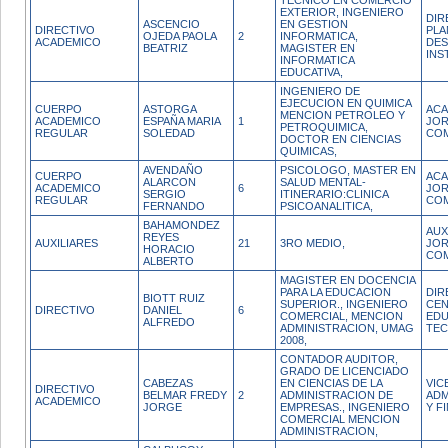
TECNICO EN COMERCIO
EXTERIOR, INGENIERO
DIR
ASCENCIO
EN GESTION
DIRECTIVO
PLA
OJEDA PAOLA
2
INFORMATICA,
ACADEMICO
DE
BEATRIZ
MAGISTER EN
INS
INFORMATICA
EDUCATIVA,
INGENIERO DE
EJECUCION EN QUIMICA
CUERPO
ASTORGA
ACA
MENCION PETROLEO Y
ACADEMICO
ESPAÑA MARIA
1
JO
PETROQUIMICA,
REGULAR
SOLEDAD
CO
DOCTOR EN CIENCIAS
QUIMICAS,
AVENDAÑO
PSICOLOGO, MASTER EN
CUERPO
ACA
ALARCON
SALUD MENTAL-
ACADEMICO
6
JO
SERGIO
ITINERARIO:CLINICA
REGULAR
CO
FERNANDO
PSICOANALITICA,
BAHAMONDEZ
AUX
REYES
AUXILIARES
21
3RO MEDIO,
JO
HORACIO
CO
ALBERTO
MAGISTER EN DOCENCIA
PARA LA EDUCACION
DIR
BIOTT RUIZ
SUPERIOR., INGENIERO
CEN
DIRECTIVO
DANIEL
6
COMERCIAL, MENCION
EDU
ALFREDO
ADMINISTRACION, UMAG
TE
2008,
CONTADOR AUDITOR,
GRADO DE LICENCIADO
CABEZAS
EN CIENCIAS DE LA
VIC
DIRECTIVO
BELMAR FREDY
2
ADMINISTRACION DE
ADM
ACADEMICO
JORGE
EMPRESAS., INGENIERO
Y F
COMERCIAL MENCION
ADMINISTRACION,