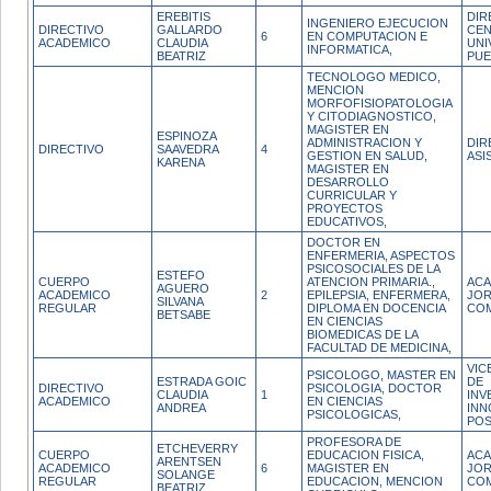
EREBITIS
DIR
INGENIERO EJECUCION
DIRECTIVO
GALLARDO
CE
6
EN COMPUTACION E
ACADEMICO
CLAUDIA
UNI
INFORMATICA,
BEATRIZ
PUE
TECNOLOGO MEDICO,
MENCION
MORFOFISIOPATOLOGIA
Y CITODIAGNOSTICO,
MAGISTER EN
ESPINOZA
ADMINISTRACION Y
DIR
DIRECTIVO
SAAVEDRA
4
GESTION EN SALUD,
ASI
KARENA
MAGISTER EN
DESARROLLO
CURRICULAR Y
PROYECTOS
EDUCATIVOS,
DOCTOR EN
ENFERMERIA, ASPECTOS
PSICOSOCIALES DE LA
ESTEFO
CUERPO
ATENCION PRIMARIA.,
ACA
AGUERO
ACADEMICO
2
EPILEPSIA, ENFERMERA,
JO
SILVANA
REGULAR
DIPLOMA EN DOCENCIA
CO
BETSABE
EN CIENCIAS
BIOMEDICAS DE LA
FACULTAD DE MEDICINA,
VIC
PSICOLOGO, MASTER EN
ESTRADA GOIC
DE
DIRECTIVO
PSICOLOGIA, DOCTOR
CLAUDIA
1
INV
ACADEMICO
EN CIENCIAS
ANDREA
INN
PSICOLOGICAS,
PO
PROFESORA DE
ETCHEVERRY
CUERPO
EDUCACION FISICA,
ACA
ARENTSEN
ACADEMICO
6
MAGISTER EN
JO
SOLANGE
REGULAR
EDUCACION, MENCION
CO
BEATRIZ