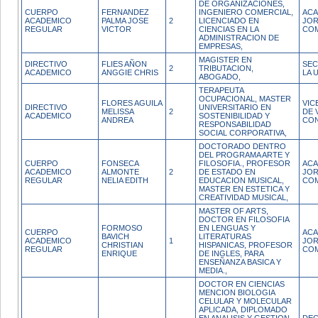
DE ORGANIZACIONES,
CUERPO
FERNANDEZ
INGENIERO COMERCIAL,
ACA
ACADEMICO
PALMA JOSE
2
LICENCIADO EN
JO
REGULAR
VICTOR
CIENCIAS EN LA
CO
ADMINISTRACION DE
EMPRESAS,
MAGISTER EN
DIRECTIVO
FLIES AÑON
SEC
2
TRIBUTACION,
ACADEMICO
ANGGIE CHRIS
LA 
ABOGADO,
TERAPEUTA
OCUPACIONAL, MASTER
FLORES AGUILA
VIC
DIRECTIVO
UNIVERSITARIO EN
MELISSA
2
DE 
ACADEMICO
SOSTENIBILIDAD Y
ANDREA
CON
RESPONSABILIDAD
SOCIAL CORPORATIVA,
DOCTORADO DENTRO
DEL PROGRAMA ARTE Y
CUERPO
FONSECA
FILOSOFIA., PROFESOR
ACA
ACADEMICO
ALMONTE
2
DE ESTADO EN
JO
REGULAR
NELIA EDITH
EDUCACION MUSICAL,
CO
MASTER EN ESTETICA Y
CREATIVIDAD MUSICAL,
MASTER OF ARTS,
DOCTOR EN FILOSOFIA
FORMOSO
EN LENGUAS Y
CUERPO
ACA
BAVICH
LITERATURAS
ACADEMICO
1
JO
CHRISTIAN
HISPANICAS, PROFESOR
REGULAR
CO
ENRIQUE
DE INGLES, PARA
ENSEÑANZA BASICA Y
MEDIA.,
DOCTOR EN CIENCIAS
MENCION BIOLOGIA
CELULAR Y MOLECULAR
APLICADA, DIPLOMADO