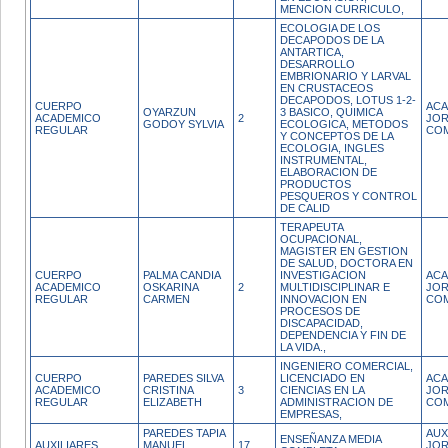
MENCION CURRICULO,
ECOLOGIA DE LOS
DECAPODOS DE LA
ANTARTICA,
DESARROLLO
EMBRIONARIO Y LARVAL
EN CRUSTACEOS
DECAPODOS, LOTUS 1-2-
CUERPO
ACA
OYARZUN
3 BASICO, QUIMICA
ACADEMICO
2
JO
GODOY SYLVIA
ECOLOGICA, METODOS
REGULAR
CO
Y CONCEPTOS DE LA
ECOLOGIA, INGLES
INSTRUMENTAL,
ELABORACION DE
PRODUCTOS
PESQUEROS Y CONTROL
DE CALID
TERAPEUTA
OCUPACIONAL,
MAGISTER EN GESTION
DE SALUD, DOCTORA EN
CUERPO
PALMA CANDIA
INVESTIGACION
ACA
ACADEMICO
OSKARINA
2
MULTIDISCIPLINAR E
JO
REGULAR
CARMEN
INNOVACION EN
CO
PROCESOS DE
DISCAPACIDAD,
DEPENDENCIA Y FIN DE
LA VIDA.,
INGENIERO COMERCIAL,
CUERPO
PAREDES SILVA
LICENCIADO EN
ACA
ACADEMICO
CRISTINA
3
CIENCIAS EN LA
JO
REGULAR
ELIZABETH
ADMINISTRACION DE
CO
EMPRESAS,
PAREDES TAPIA
AUX
ENSEÑANZA MEDIA
AUXILIARES
MANUEL
17
JO