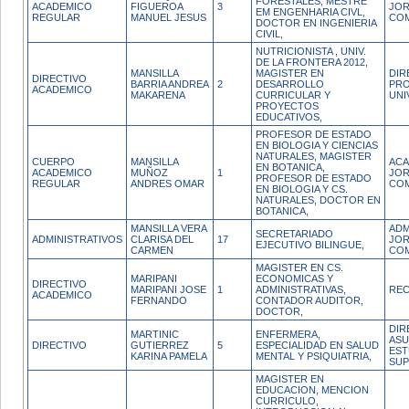
FORESTALES, MESTRE
ACADEMICO
FIGUEROA
3
JO
EM ENGENHARIA CIVL,
REGULAR
MANUEL JESUS
CO
DOCTOR EN INGENIERIA
CIVIL,
NUTRICIONISTA , UNIV.
DE LA FRONTERA 2012,
MANSILLA
MAGISTER EN
DIR
DIRECTIVO
BARRIA ANDREA
2
DESARROLLO
PR
ACADEMICO
MAKARENA
CURRICULAR Y
UNI
PROYECTOS
EDUCATIVOS,
PROFESOR DE ESTADO
EN BIOLOGIA Y CIENCIAS
NATURALES, MAGISTER
CUERPO
MANSILLA
ACA
EN BOTANICA,
ACADEMICO
MUÑOZ
1
JO
PROFESOR DE ESTADO
REGULAR
ANDRES OMAR
CO
EN BIOLOGIA Y CS.
NATURALES, DOCTOR EN
BOTANICA,
MANSILLA VERA
ADM
SECRETARIADO
ADMINISTRATIVOS
CLARISA DEL
17
JO
EJECUTIVO BILINGUE,
CARMEN
CO
MAGISTER EN CS.
MARIPANI
ECONOMICAS Y
DIRECTIVO
MARIPANI JOSE
1
ADMINISTRATIVAS,
RE
ACADEMICO
FERNANDO
CONTADOR AUDITOR,
DOCTOR,
DIR
MARTINIC
ENFERMERA,
AS
DIRECTIVO
GUTIERREZ
5
ESPECIALIDAD EN SALUD
EST
KARINA PAMELA
MENTAL Y PSIQUIATRIA,
SUP
MAGISTER EN
EDUCACION, MENCION
CURRICULO,