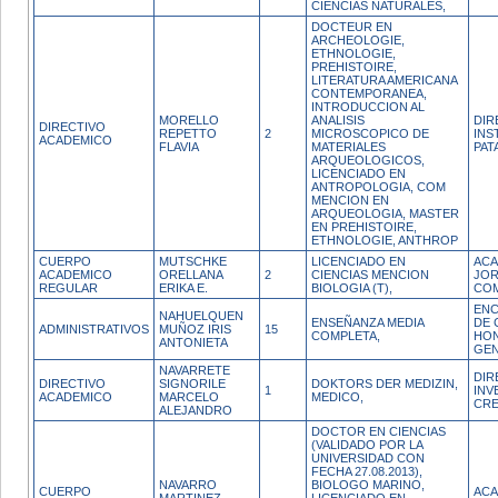
CIENCIAS NATURALES,
DOCTEUR EN
ARCHEOLOGIE,
ETHNOLOGIE,
PREHISTOIRE,
LITERATURA AMERICANA
CONTEMPORANEA,
INTRODUCCION AL
MORELLO
ANALISIS
DIR
DIRECTIVO
REPETTO
2
MICROSCOPICO DE
INS
ACADEMICO
FLAVIA
MATERIALES
PAT
ARQUEOLOGICOS,
LICENCIADO EN
ANTROPOLOGIA, COM
MENCION EN
ARQUEOLOGIA, MASTER
EN PREHISTOIRE,
ETHNOLOGIE, ANTHROP
CUERPO
MUTSCHKE
LICENCIADO EN
ACA
ACADEMICO
ORELLANA
2
CIENCIAS MENCION
JO
REGULAR
ERIKA E.
BIOLOGIA (T),
CO
ENC
NAHUELQUEN
ENSEÑANZA MEDIA
DE 
ADMINISTRATIVOS
MUÑOZ IRIS
15
COMPLETA,
HO
ANTONIETA
GEN
NAVARRETE
DIR
DIRECTIVO
SIGNORILE
DOKTORS DER MEDIZIN,
1
INV
ACADEMICO
MARCELO
MEDICO,
CRE
ALEJANDRO
DOCTOR EN CIENCIAS
(VALIDADO POR LA
UNIVERSIDAD CON
FECHA 27.08.2013),
NAVARRO
BIOLOGO MARINO,
CUERPO
ACA