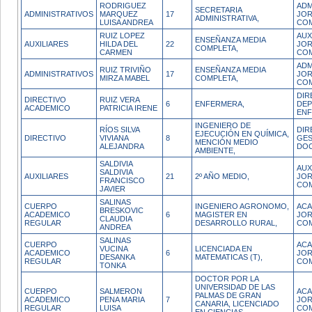
RODRIGUEZ
ADM
SECRETARIA
ADMINISTRATIVOS
MARQUEZ
17
JO
ADMINISTRATIVA,
LUISA ANDREA
CO
RUIZ LOPEZ
AUX
ENSEÑANZA MEDIA
AUXILIARES
HILDA DEL
22
JO
COMPLETA,
CARMEN
CO
ADM
RUIZ TRIVIÑO
ENSEÑANZA MEDIA
ADMINISTRATIVOS
17
JO
MIRZA MABEL
COMPLETA,
CO
DIR
DIRECTIVO
RUIZ VERA
6
ENFERMERA,
DEP
ACADEMICO
PATRICIA IRENE
ENF
INGENIERO DE
RÍOS SILVA
DIR
EJECUCIÓN EN QUÍMICA,
DIRECTIVO
VIVIANA
8
GES
MENCIÓN MEDIO
ALEJANDRA
DO
AMBIENTE,
SALDIVIA
AUX
SALDIVIA
AUXILIARES
21
2º AÑO MEDIO,
JO
FRANCISCO
CO
JAVIER
SALINAS
CUERPO
INGENIERO AGRONOMO,
ACA
BRESKOVIC
ACADEMICO
6
MAGISTER EN
JO
CLAUDIA
REGULAR
DESARROLLO RURAL,
CO
ANDREA
SALINAS
CUERPO
ACA
VUCINA
LICENCIADA EN
ACADEMICO
6
JO
DESANKA
MATEMATICAS (T),
REGULAR
CO
TONKA
DOCTOR POR LA
UNIVERSIDAD DE LAS
CUERPO
SALMERON
ACA
PALMAS DE GRAN
ACADEMICO
PENA MARIA
7
JO
CANARIA, LICENCIADO
REGULAR
LUISA
CO