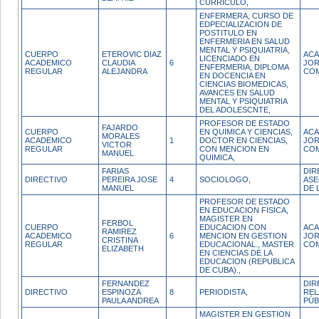
CURRICULO,
ENFERMERA, CURSO DE
EDPECIALIZACION DE
POSTITULO EN
ENFERMERIA EN SALUD
MENTAL Y PSIQUIATRIA,
CUERPO
ETEROVIC DIAZ
ACA
LICENCIADO EN
ACADEMICO
CLAUDIA
6
JO
ENFERMERIA, DIPLOMA
REGULAR
ALEJANDRA
CO
EN DOCENCIA EN
CIENCIAS BIOMEDICAS,
AVANCES EN SALUD
MENTAL Y PSIQUIATRIA
DEL ADOLESCNTE,
PROFESOR DE ESTADO
FAJARDO
CUERPO
EN QUIMICA Y CIENCIAS,
ACA
MORALES
ACADEMICO
1
DOCTOR EN CIENCIAS,
JO
VICTOR
REGULAR
CON MENCION EN
CO
MANUEL
QUIMICA,
FARIAS
DIR
DIRECTIVO
PEREIRA JOSE
4
SOCIOLOGO,
AS
MANUEL
DE 
PROFESOR DE ESTADO
EN EDUCACION FISICA,
MAGISTER EN
FERBOL
CUERPO
EDUCACION CON
ACA
RAMIREZ
ACADEMICO
6
MENCION EN GESTION
JO
CRISTINA
REGULAR
EDUCACIONAL., MASTER
CO
ELIZABETH
EN CIENCIAS DE LA
EDUCACION (REPUBLICA
DE CUBA).,
FERNANDEZ
DIR
DIRECTIVO
ESPINOZA
8
PERIODISTA,
REL
PAULA ANDREA
PÚB
MAGISTER EN GESTION