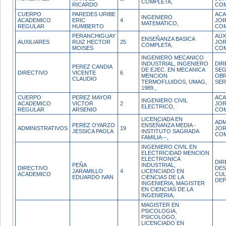
COMPLETA,
RICARDO
CO
CUERPO
PAREDES URIBE
ACA
INGENIERO
ACADEMICO
ERIC
4
JO
MATEMATICO,
REGULAR
HUMBERTO
CO
PERANCHIGUAY
AUX
ENSEÑANZA BASICA
AUXILIARES
RUIZ HECTOR
25
JO
COMPLETA,
MOISES
CO
INGENIERO MECANICO
INDUSTRIAL, INGENIERO
DIR
PEREZ CANDIA
DE EJEC. EN MECANICA
SEG
DIRECTIVO
VICENTE
6
MENCION
OBR
CLAUDIO
TERMOFLUIDOS, UMAG,
SER
1989.,
CUERPO
PEREZ MAYOR
ACA
INGENIERO CIVIL
ACADEMICO
VICTOR
2
JO
ELECTRICO,
REGULAR
ARSENIO
CO
LICENCIADA EN
ADM
PEREZ OYARZO
ENSEÑANZA MEDIA -
ADMINISTRATIVOS
19
JO
JESSICA PAOLA
INSTITUTO SAGRADA
CO
FAMILIA --,
INGENIERO CIVIL EN
ELECTRICIDAD MENCION
ELECTRONICA
DIR
PEÑA
INDUSTRIAL,
DIRECTIVO
DE
JARAMILLO
4
LICENCIADO EN
ACADEMICO
CUL
EDUARDO IVAN
CIENCIAS DE LA
DEP
INGENIERIA, MAGISTER
EN CIENCIAS DE LA
INGENIERIA,
MAGISTER EN
PSICOLOGIA,
PSICOLOGO,
LICENCIADO EN