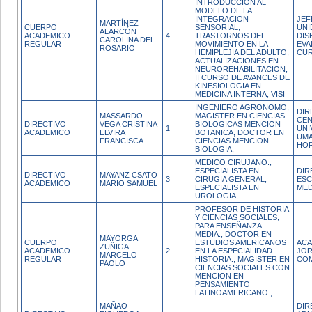
INTRODUCCION AL
MODELO DE LA
INTEGRACION
JEF
MARTÍNEZ
CUERPO
SENSORIAL,
UNI
ALARCÓN
ACADEMICO
4
TRASTORNOS DEL
DIS
CAROLINA DEL
REGULAR
MOVIMIENTO EN LA
EVA
ROSARIO
HEMIPLEJIA DEL ADULTO,
CUR
ACTUALIZACIONES EN
NEUROREHABILITACION,
II CURSO DE AVANCES DE
KINESIOLOGIA EN
MEDICINA INTERNA, VISI
INGENIERO AGRONOMO,
DIR
MASSARDO
MAGISTER EN CIENCIAS
CE
DIRECTIVO
VEGA CRISTINA
BIOLOGICAS MENCION
1
UNI
ACADEMICO
ELVIRA
BOTANICA, DOCTOR EN
UMA
FRANCISCA
CIENCIAS MENCION
HO
BIOLOGIA,
MEDICO CIRUJANO.,
ESPECIALISTA EN
DIR
DIRECTIVO
MAYANZ CSATO
3
CIRUGIA GENERAL,
ESC
ACADEMICO
MARIO SAMUEL
ESPECIALISTA EN
MED
UROLOGIA,
PROFESOR DE HISTORIA
Y CIENCIAS SOCIALES,
PARA ENSEÑANZA
MEDIA., DOCTOR EN
MAYORGA
CUERPO
ESTUDIOS AMERICANOS
ACA
ZUÑIGA
ACADEMICO
2
EN LA ESPECIALIDAD
JO
MARCELO
REGULAR
HISTORIA., MAGISTER EN
CO
PAOLO
CIENCIAS SOCIALES CON
MENCION EN
PENSAMIENTO
LATINOAMERICANO.,
MAÑAO
DIR