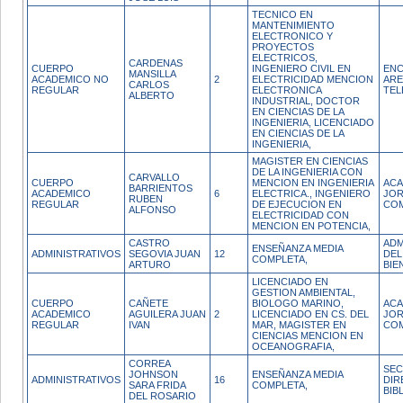
TECNICO EN
MANTENIMIENTO
ELECTRONICO Y
PROYECTOS
ELECTRICOS,
CARDENAS
CUERPO
INGENIERO CIVIL EN
ENC
MANSILLA
ACADEMICO NO
2
ELECTRICIDAD MENCION
ARE
CARLOS
REGULAR
ELECTRONICA
TEL
ALBERTO
INDUSTRIAL, DOCTOR
EN CIENCIAS DE LA
INGENIERIA, LICENCIADO
EN CIENCIAS DE LA
INGENIERIA,
MAGISTER EN CIENCIAS
DE LA INGENIERIA CON
CARVALLO
CUERPO
MENCION EN INGENIERIA
ACA
BARRIENTOS
ACADEMICO
6
ELECTRICA., INGENIERO
JO
RUBEN
REGULAR
DE EJECUCION EN
CO
ALFONSO
ELECTRICIDAD CON
MENCION EN POTENCIA,
CASTRO
ADM
ENSEÑANZA MEDIA
ADMINISTRATIVOS
SEGOVIA JUAN
12
DEL
COMPLETA,
ARTURO
BIE
LICENCIADO EN
GESTION AMBIENTAL,
CUERPO
CAÑETE
BIOLOGO MARINO,
ACA
ACADEMICO
AGUILERA JUAN
2
LICENCIADO EN CS. DEL
JO
REGULAR
IVAN
MAR, MAGISTER EN
CO
CIENCIAS MENCION EN
OCEANOGRAFIA,
CORREA
SEC
JOHNSON
ENSEÑANZA MEDIA
ADMINISTRATIVOS
16
DIR
SARA FRIDA
COMPLETA,
BIB
DEL ROSARIO