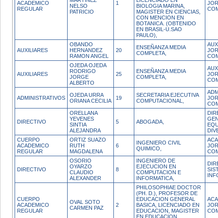
MARTINEZ
LICENCIADO EN
ACADEMICO
1
JO
NELSO
BIOLOGIA MARINA,
REGULAR
CO
PATRICIO
MAGISTER EN CIENCIAS,
CON MENCION EN
BOTANICA. (OBTENIDO
EN BRASIL-U.SAO
PAULO),
OBANDO
AUX
ENSEÑANZA MEDIA
AUXILIARES
HERNANDEZ
20
JO
COMPLETA,
RAMON ANGEL
CO
OJEDA OJEDA
AUX
RODRIGO
ENSEÑANZA MEDIA
AUXILIARES
25
JO
JORGE
COMPLETA,
CO
ALBERTO
ADM
OJEDA URRA
SECRETARIA EJECUTIVA
ADMINISTRATIVOS
19
JO
ORIANA CECILIA
COMPUTACIONAL,
CO
ORELLANA
DIR
YEVENES
GEN
DIRECTIVO
5
ABOGADA,
SINTIA
EQU
ALEJANDRA
DIV
CUERPO
ORTIZ SUAZO
ACA
INGENIERO CIVIL
ACADEMICO
RUTH
6
JO
QUIMICO,
REGULAR
MAGDALENA
CO
OSORIO
INGENIERO DE
DIR
OYARZO
EJECUCION EN
DIRECTIVO
8
SIS
CLAUDIO
COMPUTACION E
INF
ALEXANDER
INFORMATICA,
PHILOSOPHIAE DOCTOR
(PH. D.), PROFESOR DE
CUERPO
EDUCACION GENERAL
ACA
OVAL SOTO
ACADEMICO
2
BASICA, LICENCIADO EN
JO
CARMEN PAZ
REGULAR
EDUCACION, MAGISTER
CO
EN EDUCACION,