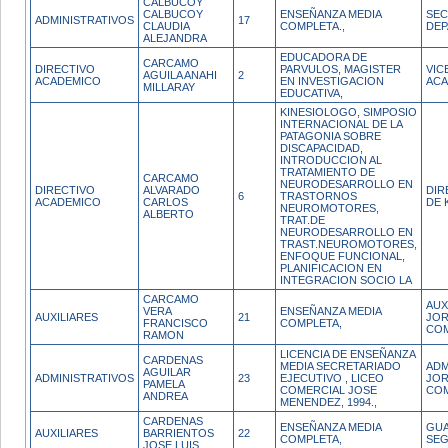
CALBUCOY
CALBUCOY
ENSEÑANZA MEDIA
SEC
ADMINISTRATIVOS
17
CLAUDIA
COMPLETA.,
DE
ALEJANDRA
EDUCADORA DE
CARCAMO
DIRECTIVO
PARVULOS, MAGISTER
VIC
AGUILA ANAHI
2
ACADEMICO
EN INVESTIGACION
ACA
MILLARAY
EDUCATIVA,
KINESIOLOGO, SIMPOSIO
INTERNACIONAL DE LA
PATAGONIA SOBRE
DISCAPACIDAD,
INTRODUCCION AL
TRATAMIENTO DE
CARCAMO
NEURODESARROLLO EN
DIRECTIVO
ALVARADO
DIR
6
TRASTORNOS
ACADEMICO
CARLOS
DE 
NEUROMOTORES,
ALBERTO
TRAT.DE
NEURODESARROLLO EN
TRAST.NEUROMOTORES,
ENFOQUE FUNCIONAL,
PLANIFICACION EN
INTEGRACION SOCIO LA
CARCAMO
AUX
VERA
ENSEÑANZA MEDIA
AUXILIARES
21
JO
FRANCISCO
COMPLETA,
CO
RAMON
LICENCIA DE ENSEÑANZA
CARDENAS
MEDIA SECRETARIADO
ADM
AGUILAR
ADMINISTRATIVOS
23
EJECUTIVO , LICEO
JO
PAMELA
COMERCIAL JOSE
CO
ANDREA
MENENDEZ, 1994.,
CARDENAS
ENSEÑANZA MEDIA
GUA
AUXILIARES
BARRIENTOS
22
COMPLETA,
SEG
JOSE LUIS