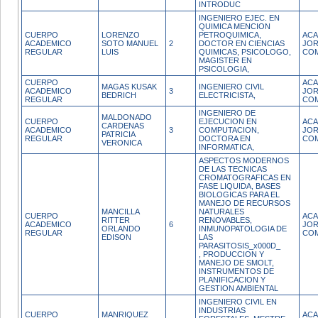
INTRODUC
INGENIERO EJEC. EN
QUIMICA MENCION
CUERPO
LORENZO
PETROQUIMICA,
ACA
ACADEMICO
SOTO MANUEL
2
DOCTOR EN CIENCIAS
JO
REGULAR
LUIS
QUIMICAS, PSICOLOGO,
CO
MAGISTER EN
PSICOLOGIA,
CUERPO
ACA
MAGAS KUSAK
INGENIERO CIVIL
ACADEMICO
3
JO
BEDRICH
ELECTRICISTA,
REGULAR
CO
INGENIERO DE
MALDONADO
CUERPO
EJECUCION EN
ACA
CARDENAS
ACADEMICO
3
COMPUTACION,
JO
PATRICIA
REGULAR
DOCTORA EN
CO
VERONICA
INFORMATICA,
ASPECTOS MODERNOS
DE LAS TECNICAS
CROMATOGRAFICAS EN
FASE LIQUIDA, BASES
BIOLOGICAS PARA EL
MANEJO DE RECURSOS
MANCILLA
NATURALES
CUERPO
ACA
RITTER
RENOVABLES,
ACADEMICO
6
JO
ORLANDO
INMUNOPATOLOGIA DE
REGULAR
CO
EDISON
LAS
PARASITOSIS_x000D_
, PRODUCCION Y
MANEJO DE SMOLT,
INSTRUMENTOS DE
PLANIFICACION Y
GESTION AMBIENTAL
INGENIERO CIVIL EN
INDUSTRIAS
CUERPO
MANRIQUEZ
ACA