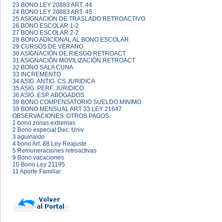
23 BONO LEY 20883 ART. 44
24 BONO LEY 20883 ART. 45
25 ASIGNACIÓN DE TRASLADO RETROACTIVO
26 BONO ESCOLAR 1-2
27 BONO ESCOLAR 2-2
28 BONO ADICIONAL AL BONO ESCOLAR
29 CURSOS DE VERANO
30 ASIGNACIÓN DE RIESGO RETROACT
31 ASIGNACIÓN MOVILIZACIÓN RETROACT
32 BONO SALA CUNA
33 INCREMENTO
34 ASIG. ANTIG. CS.JURIDICA
35 ASIG. PERF. JURIDICO
36 ASIG. ESP. ABOGADOS
38 BONO COMPENSATORIO SUELDO MINIMO
39 BONO MENSUAL ART 33 LEY 21647
OBSERVACIONES: OTROS PAGOS.
1 bono zonas extremas
2 Bono especial Dec. Univ
3 aguinaldo
4 bono Art. 88 Ley Reajuste
5 Remuneraciones retroactivas
9 Bono vacaciones
10 Bono Ley 21195
11 Aporte Familiar