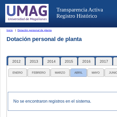
Transparencia Activa
Registro Histórico
Inicio
|
Dotación personal de planta
Dotación personal de planta
2012
2013
2014
2015
2016
2017
ENERO
FEBRERO
MARZO
ABRIL
MAYO
JUNI
No se encontraron registros en el sistema.