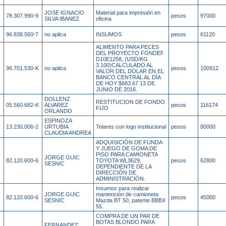
JOSE IGNACIO
Material para impresión en
78.307.990-9
pesos
97000
SILVA IBANEZ
oficina
96.838.560-7
no aplica
INSUMOS
pesos
61120
ALIMENTO PARA PECES
DEL PROYECTO FONDEF
D10E1258, (USD/KG
3.100)CALCULADO AL
96.701.530-K
no aplica
pesos
100912
VALOR DEL DOLAR EN EL
BANCO CENTRAL AL DÍA
DE HOY $683.67 13 DE
JUNIO DE 2016.
DOLLENZ
RESTITUCION DE FONDO
05.560.682-K
ALVAREZ
pesos
116174
FIJO
ORLANDO
ESPINOZA
13.230.006-2
URTUBIA
Telares con logo institucional
pesos
80000
CLAUDIA ANDREA
ADQUISICIÓN DE FUNDA
Y JUEGO DE GOMA DE
PISO PARA CAMIONETA
JORGE GUIC
82.120.600-6
TOYOTA WL3629,
pesos
62800
SESNIC
DEPENDIENTE DE LA
DIRECCIÓN DE
ADMINISTRACIÓN.
Insumos para realizar
JORGE GUIC
mantención de camioneta
82.120.600-6
pesos
45000
SESNIC
Mazda BT 50, patente BBBX
55.
COMPRA DE UN PAR DE
BOTAS BLONDO PARA
FERNANDEZ