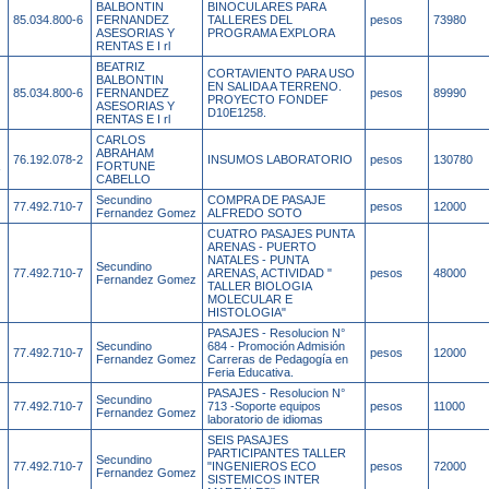
BALBONTIN
BINOCULARES PARA
85.034.800-6
FERNANDEZ
TALLERES DEL
pesos
73980
ASESORIAS Y
PROGRAMA EXPLORA
RENTAS E I rl
BEATRIZ
CORTAVIENTO PARA USO
BALBONTIN
EN SALIDA A TERRENO.
85.034.800-6
FERNANDEZ
pesos
89990
PROYECTO FONDEF
ASESORIAS Y
D10E1258.
RENTAS E I rl
CARLOS
ABRAHAM
76.192.078-2
INSUMOS LABORATORIO
pesos
130780
FORTUNE
CABELLO
Secundino
COMPRA DE PASAJE
77.492.710-7
pesos
12000
Fernandez Gomez
ALFREDO SOTO
CUATRO PASAJES PUNTA
ARENAS - PUERTO
NATALES - PUNTA
Secundino
77.492.710-7
ARENAS, ACTIVIDAD "
pesos
48000
Fernandez Gomez
TALLER BIOLOGIA
MOLECULAR E
HISTOLOGIA"
PASAJES - Resolucion N°
Secundino
684 - Promoción Admisión
77.492.710-7
pesos
12000
Fernandez Gomez
Carreras de Pedagogía en
Feria Educativa.
PASAJES - Resolucion N°
Secundino
77.492.710-7
713 -Soporte equipos
pesos
11000
Fernandez Gomez
laboratorio de idiomas
SEIS PASAJES
PARTICIPANTES TALLER
Secundino
77.492.710-7
"INGENIEROS ECO
pesos
72000
Fernandez Gomez
SISTEMICOS INTER