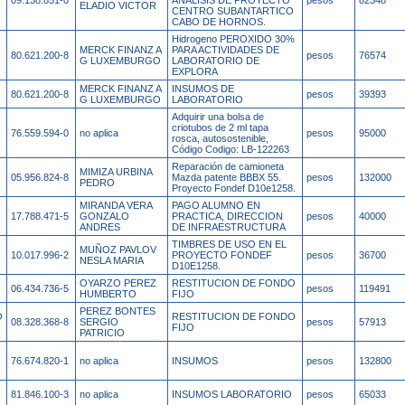
09.138.851-0
ANÁLISIS DE PROYECTO
pesos
82348
ELADIO VICTOR
CENTRO SUBANTARTICO
CABO DE HORNOS.
Hidrogeno PEROXIDO 30%
MERCK FINANZ A
PARA ACTIVIDADES DE
80.621.200-8
pesos
76574
G LUXEMBURGO
LABORATORIO DE
EXPLORA
MERCK FINANZ A
INSUMOS DE
80.621.200-8
pesos
39393
G LUXEMBURGO
LABORATORIO
Adquirir una bolsa de
criotubos de 2 ml tapa
76.559.594-0
no aplica
pesos
95000
rosca, autosostenible,
Código Codigo: LB-122263
Reparación de camioneta
MIMIZA URBINA
05.956.824-8
Mazda patente BBBX 55.
pesos
132000
PEDRO
Proyecto Fondef D10e1258.
MIRANDA VERA
PAGO ALUMNO EN
17.788.471-5
GONZALO
PRACTICA, DIRECCION
pesos
40000
ANDRES
DE INFRAESTRUCTURA
TIMBRES DE USO EN EL
MUÑOZ PAVLOV
10.017.996-2
PROYECTO FONDEF
pesos
36700
NESLA MARIA
D10E1258.
OYARZO PEREZ
RESTITUCION DE FONDO
06.434.736-5
pesos
119491
HUMBERTO
FIJO
PEREZ BONTES
O
RESTITUCION DE FONDO
08.328.368-8
SERGIO
pesos
57913
FIJO
PATRICIO
76.674.820-1
no aplica
INSUMOS
pesos
132800
81.846.100-3
no aplica
INSUMOS LABORATORIO
pesos
65033