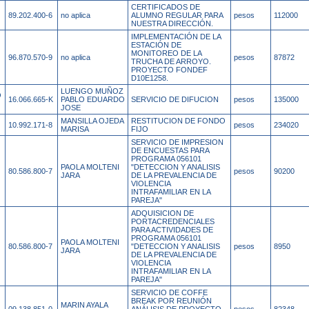
CERTIFICADOS DE
89.202.400-6
no aplica
ALUMNO REGULAR PARA
pesos
112000
NUESTRA DIRECCIÓN.
IMPLEMENTACIÓN DE LA
ESTACIÓN DE
MONITOREO DE LA
96.870.570-9
no aplica
pesos
87872
TRUCHA DE ARROYO.
PROYECTO FONDEF
D10E1258.
LUENGO MUÑOZ
O
16.066.665-K
PABLO EDUARDO
SERVICIO DE DIFUCION
pesos
135000
JOSE
MANSILLA OJEDA
RESTITUCION DE FONDO
10.992.171-8
pesos
234020
MARISA
FIJO
SERVICIO DE IMPRESION
DE ENCUESTAS PARA
PROGRAMA 056101
PAOLA MOLTENI
"DETECCION Y ANALISIS
80.586.800-7
pesos
90200
JARA
DE LA PREVALENCIA DE
VIOLENCIA
INTRAFAMILIAR EN LA
PAREJA"
ADQUISICION DE
PORTACREDENCIALES
PARA ACTIVIDADES DE
PROGRAMA 056101
PAOLA MOLTENI
80.586.800-7
"DETECCION Y ANALISIS
pesos
8950
JARA
DE LA PREVALENCIA DE
VIOLENCIA
INTRAFAMILIAR EN LA
PAREJA"
SERVICIO DE COFFE
BREAK POR REUNIÓN
MARIN AYALA