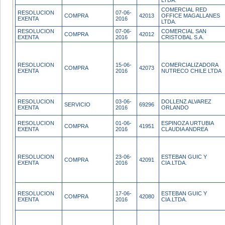
LTDA.
COMERCIAL RED
RESOLUCION
07-06-
COMPRA
42013
OFFICE MAGALLANES
EXENTA
2016
LTDA.
RESOLUCION
07-06-
COMERCIAL SAN
COMPRA
42012
EXENTA
2016
CRISTOBAL S.A.
RESOLUCION
15-06-
COMERCIALIZADORA
COMPRA
42073
EXENTA
2016
NUTRECO CHILE LTDA
RESOLUCION
03-06-
DOLLENZ ALVAREZ
SERVICIO
69296
EXENTA
2016
ORLANDO
RESOLUCION
01-06-
ESPINOZA URTUBIA
COMPRA
41951
EXENTA
2016
CLAUDIA ANDREA
RESOLUCION
23-06-
ESTEBAN GUIC Y
COMPRA
42091
EXENTA
2016
CIA.LTDA.
RESOLUCION
17-06-
ESTEBAN GUIC Y
COMPRA
42080
EXENTA
2016
CIA.LTDA.