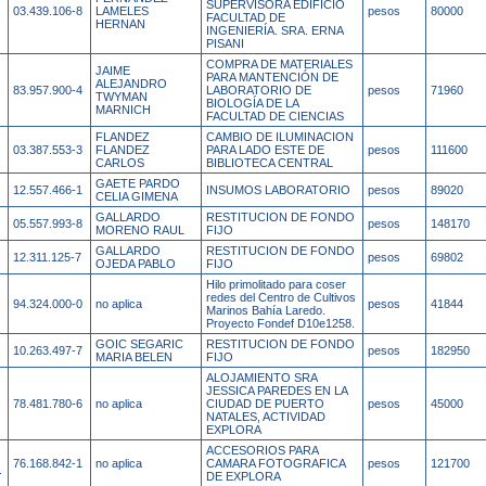
SUPERVISORA EDIFICIO
03.439.106-8
LAMELES
pesos
80000
FACULTAD DE
HERNAN
INGENIERÍA. SRA. ERNA
PISANI
COMPRA DE MATERIALES
JAIME
PARA MANTENCIÓN DE
ALEJANDRO
83.957.900-4
LABORATORIO DE
pesos
71960
TWYMAN
BIOLOGÍA DE LA
MARNICH
FACULTAD DE CIENCIAS
FLANDEZ
CAMBIO DE ILUMINACION
03.387.553-3
FLANDEZ
PARA LADO ESTE DE
pesos
111600
CARLOS
BIBLIOTECA CENTRAL
GAETE PARDO
12.557.466-1
INSUMOS LABORATORIO
pesos
89020
CELIA GIMENA
GALLARDO
RESTITUCION DE FONDO
05.557.993-8
pesos
148170
MORENO RAUL
FIJO
GALLARDO
RESTITUCION DE FONDO
12.311.125-7
pesos
69802
OJEDA PABLO
FIJO
Hilo primolitado para coser
redes del Centro de Cultivos
94.324.000-0
no aplica
pesos
41844
Marinos Bahía Laredo.
Proyecto Fondef D10e1258.
GOIC SEGARIC
RESTITUCION DE FONDO
10.263.497-7
pesos
182950
MARIA BELEN
FIJO
ALOJAMIENTO SRA
JESSICA PAREDES EN LA
78.481.780-6
no aplica
CIUDAD DE PUERTO
pesos
45000
NATALES, ACTIVIDAD
EXPLORA
ACCESORIOS PARA
76.168.842-1
no aplica
CAMARA FOTOGRAFICA
pesos
121700
.
DE EXPLORA