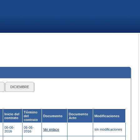
DICIEMBRE
Término
Inicio del
Documento
del
Documento
Modificaciones
contrato
Acto
contrato
06-06-
06-06-
Ver enlace
sin modificaciones
2016
2016