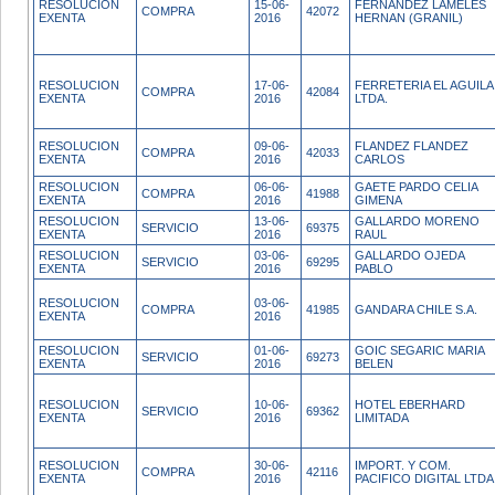
RESOLUCION
15-06-
FERNANDEZ LAMELES
COMPRA
42072
EXENTA
2016
HERNAN (GRANIL)
RESOLUCION
17-06-
FERRETERIA EL AGUILA
COMPRA
42084
EXENTA
2016
LTDA.
RESOLUCION
09-06-
FLANDEZ FLANDEZ
COMPRA
42033
EXENTA
2016
CARLOS
RESOLUCION
06-06-
GAETE PARDO CELIA
COMPRA
41988
EXENTA
2016
GIMENA
RESOLUCION
13-06-
GALLARDO MORENO
SERVICIO
69375
EXENTA
2016
RAUL
RESOLUCION
03-06-
GALLARDO OJEDA
SERVICIO
69295
EXENTA
2016
PABLO
RESOLUCION
03-06-
COMPRA
41985
GANDARA CHILE S.A.
EXENTA
2016
RESOLUCION
01-06-
GOIC SEGARIC MARIA
SERVICIO
69273
EXENTA
2016
BELEN
RESOLUCION
10-06-
HOTEL EBERHARD
SERVICIO
69362
EXENTA
2016
LIMITADA
RESOLUCION
30-06-
IMPORT. Y COM.
COMPRA
42116
EXENTA
2016
PACIFICO DIGITAL LTDA