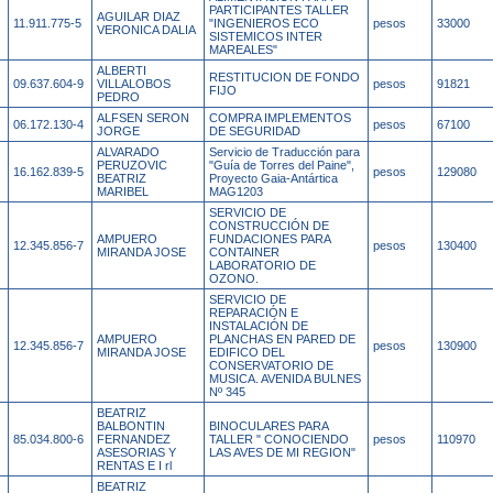
PARTICIPANTES TALLER
AGUILAR DIAZ
11.911.775-5
"INGENIEROS ECO
pesos
33000
VERONICA DALIA
SISTEMICOS INTER
MAREALES"
ALBERTI
RESTITUCION DE FONDO
09.637.604-9
VILLALOBOS
pesos
91821
FIJO
PEDRO
ALFSEN SERON
COMPRA IMPLEMENTOS
06.172.130-4
pesos
67100
JORGE
DE SEGURIDAD
ALVARADO
Servicio de Traducción para
PERUZOVIC
"Guía de Torres del Paine",
16.162.839-5
pesos
129080
BEATRIZ
Proyecto Gaia-Antártica
MARIBEL
MAG1203
SERVICIO DE
CONSTRUCCIÓN DE
AMPUERO
FUNDACIONES PARA
12.345.856-7
pesos
130400
MIRANDA JOSE
CONTAINER
LABORATORIO DE
OZONO.
SERVICIO DE
REPARACIÓN E
INSTALACIÓN DE
AMPUERO
PLANCHAS EN PARED DE
12.345.856-7
pesos
130900
MIRANDA JOSE
EDIFICO DEL
CONSERVATORIO DE
MUSICA. AVENIDA BULNES
Nº 345
BEATRIZ
BALBONTIN
BINOCULARES PARA
85.034.800-6
FERNANDEZ
TALLER " CONOCIENDO
pesos
110970
ASESORIAS Y
LAS AVES DE MI REGION"
RENTAS E I rl
BEATRIZ