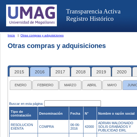
Transparencia Activa
Registro Histórico
Inicio
|
Otras compras y adquisiciones
Otras compras y adquisiciones
2015
2016
2017
2018
2019
2020
ENERO
FEBRERO
MARZO
ABRIL
MAYO
JUNI
Buscar en esta página:
Tipo de
Denominación
Fecha
N°
Nombre o razón social
contratación
ADRIAN MALDONADO
RESOLUCION
06-06-
COMPRA
42000
SOLIS GRABADOS Y
EXENTA
2016
PUBLICIDAD EIRL