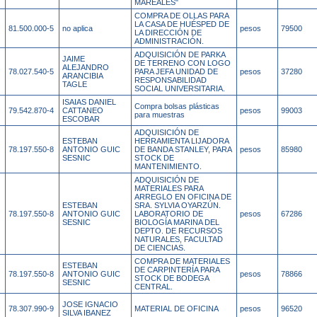
MAREALES"
COMPRA DE OLLAS PARA
LA CASA DE HUÉSPED DE
81.500.000-5
no aplica
pesos
79500
LA DIRECCIÓN DE
ADMINISTRACIÓN.
ADQUISICIÓN DE PARKA
JAIME
DE TERRENO CON LOGO
ALEJANDRO
78.027.540-5
PARA JEFA UNIDAD DE
pesos
37280
ARANCIBIA
RESPONSABILIDAD
TAGLE
SOCIAL UNIVERSITARIA.
ISAIAS DANIEL
Compra bolsas plásticas
79.542.870-4
CATTANEO
pesos
99003
para muestras
ESCOBAR
ADQUISICIÓN DE
ESTEBAN
HERRAMIENTA LIJADORA
78.197.550-8
ANTONIO GUIC
DE BANDA STANLEY, PARA
pesos
85980
SESNIC
STOCK DE
MANTENIMIENTO.
ADQUISICIÓN DE
MATERIALES PARA
ARREGLO EN OFICINA DE
ESTEBAN
SRA. SYLVIA OYARZÚN.
78.197.550-8
ANTONIO GUIC
LABORATORIO DE
pesos
67286
SESNIC
BIOLOGÍA MARINA DEL
DEPTO. DE RECURSOS
NATURALES, FACULTAD
DE CIENCIAS.
COMPRA DE MATERIALES
ESTEBAN
DE CARPINTERÍA PARA
78.197.550-8
ANTONIO GUIC
pesos
78866
STOCK DE BODEGA
SESNIC
CENTRAL.
JOSE IGNACIO
78.307.990-9
MATERIAL DE OFICINA
pesos
96520
SILVA IBANEZ