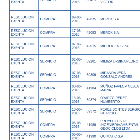
SERVICIO
69425
EXENTA
2016
VICTOR
RESOLUCION
09-06-
COMPRA
42035
MERCK S.A.
EXENTA
2016
RESOLUCION
17-06-
COMPRA
42083
MERCK S.A.
EXENTA
2016
RESOLUCION
07-06-
COMPRA
42015
MICROGEN S.P.A.
EXENTA
2016
RESOLUCION
02-06-
SERVICIO
69281
MIMIZA URBINA PEDRO
EXENTA
2016
RESOLUCION
07-06-
MIRANDA VERA
SERVICIO
69309
EXENTA
2016
GONZALO ANDRES
RESOLUCION
03-06-
MUÑOZ PAVLOV NESLA
COMPRA
41984
EXENTA
2016
MARIA
RESOLUCION
13-06-
OYARZO PEREZ
SERVICIO
69374
EXENTA
2016
HUMBERTO
RESOLUCION
13-06-
PEREZ BONTES SERGI
SERVICIO
69372
EXENTA
2016
PATRICIO
PROYECTOS DE
RESOLUCION
06-06-
COMPRA
41989
INGENIERIA AMBIENTAL
EXENTA
2016
GEOCICLOS LTDA.
RESOLUCION
06-06-
COMPRA
41990
QUIMATIC S.A
EXENTA
2016