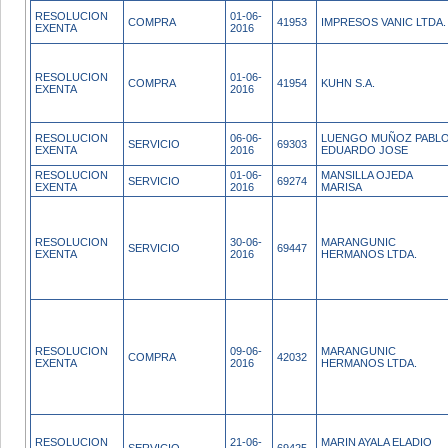
RESOLUCION
01-06-
COMPRA
41953
IMPRESOS VANIC LTDA.
EXENTA
2016
RESOLUCION
01-06-
COMPRA
41954
KUHN S.A.
EXENTA
2016
RESOLUCION
06-06-
LUENGO MUÑOZ PABL
SERVICIO
69303
EXENTA
2016
EDUARDO JOSE
RESOLUCION
01-06-
MANSILLA OJEDA
SERVICIO
69274
EXENTA
2016
MARISA
RESOLUCION
30-06-
MARANGUNIC
SERVICIO
69447
EXENTA
2016
HERMANOS LTDA.
RESOLUCION
09-06-
MARANGUNIC
COMPRA
42032
EXENTA
2016
HERMANOS LTDA.
RESOLUCION
21-06-
MARIN AYALA ELADIO