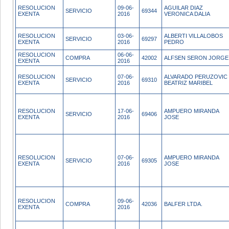
RESOLUCION
09-06-
AGUILAR DIAZ
SERVICIO
69344
EXENTA
2016
VERONICA DALIA
RESOLUCION
03-06-
ALBERTI VILLALOBOS
SERVICIO
69297
EXENTA
2016
PEDRO
RESOLUCION
06-06-
COMPRA
42002
ALFSEN SERON JORGE
EXENTA
2016
RESOLUCION
07-06-
ALVARADO PERUZOVIC
SERVICIO
69310
EXENTA
2016
BEATRIZ MARIBEL
RESOLUCION
17-06-
AMPUERO MIRANDA
SERVICIO
69406
EXENTA
2016
JOSE
RESOLUCION
07-06-
AMPUERO MIRANDA
SERVICIO
69305
EXENTA
2016
JOSE
RESOLUCION
09-06-
COMPRA
42036
BALFER LTDA.
EXENTA
2016