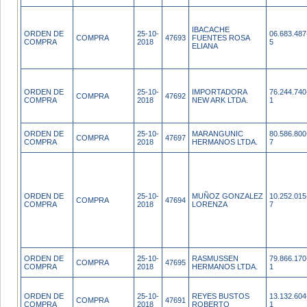
IBACACHE
ORDEN DE
25-10-
06.683.487
COMPRA
47693
FUENTES ROSA
COMPRA
2018
5
ELIANA
ORDEN DE
25-10-
IMPORTADORA
76.244.740
COMPRA
47692
COMPRA
2018
NEW ARK LTDA.
1
ORDEN DE
25-10-
MARANGUNIC
80.586.800
COMPRA
47697
COMPRA
2018
HERMANOS LTDA.
7
ORDEN DE
25-10-
MUÑOZ GONZALEZ
10.252.015
COMPRA
47694
COMPRA
2018
LORENZA
7
ORDEN DE
25-10-
RASMUSSEN
79.866.170
COMPRA
47695
COMPRA
2018
HERMANOS LTDA.
1
ORDEN DE
25-10-
REYES BUSTOS
13.132.604
COMPRA
47691
COMPRA
2018
ROBERTO
1