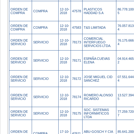
ORDEN DE
12-10-
PLASTICOS
86.778.100
COMPRA
47578
COMPRA
2018
HADDAD S.A
5
ORDEN DE
12-10-
76.057.813
COMPRA
47583
T&S LIMITADA
COMPRA
2018
4
COMERCIAL
ORDEN DE
12-10-
76.175.666
SERVICIO
78173
INTERFUEGO
SERVICIO
2018
4
SERVICIOS LTDA.
ORDEN DE
12-10-
ESPAÑA CUEVAS
04.914.465
SERVICIO
78171
SERVICIO
2018
ELENA
2
ORDEN DE
12-10-
JOSE MIGUEL CID
07.551.644
SERVICIO
78172
SERVICIO
2018
SANCHEZ
4
ORDEN DE
12-10-
ROMERO ALONSO
13.527.394
SERVICIO
78174
SERVICIO
2018
RICARDO
5
SOC. SISTEMAS
ORDEN DE
12-10-
77.259.720
SERVICIO
78175
INFORMATICOS
SERVICIO
2018
7
LTDA
ORDEN DE
17-10-
ABU-GOSCH Y CIA
85.641.200
COMPRA
47611