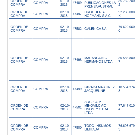
ORDEN DE
01-10-
85.732.200
COMPRA
47489
PUBLICACIONES LA
COMPRA
2018
2
PRENSA AUSTRAL
ORDEN DE
02-10-
DROGUERIA
92.288.000
COMPRA
47497
COMPRA
2018
HOFMANN S.A.C.
K
ORDEN DE
02-10-
79.622.060
COMPRA
47502
GALENICA S A
COMPRA
2018
0
ORDEN DE
02-10-
MARANGUNIC
80.586.800
COMPRA
47498
COMPRA
2018
HERMANOS LTDA.
7
ORDEN DE
02-10-
PARADA MARTINEZ
10.554.374
COMPRA
47499
COMPRA
2018
JACQUELINE
3
SOC. COM.
ORDEN DE
02-10-
MIHOVILOVIC
77.647.010
COMPRA
47501
COMPRA
2018
HNOS. Y OTRA
4
LTDA
ORDEN DE
02-10-
TODO-INSUMOS
76.695.679
COMPRA
47500
COMPRA
2018
LIMITADA
3