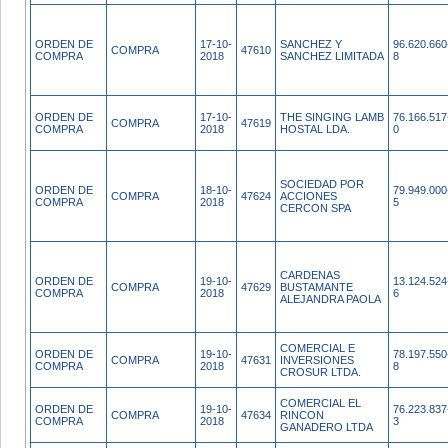
ORDEN DE
17-10-
SANCHEZ Y
96.620.660
COMPRA
47610
COMPRA
2018
SANCHEZ LIMITADA
8
ORDEN DE
17-10-
THE SINGING LAMB
76.166.517
COMPRA
47619
COMPRA
2018
HOSTAL LDA.
0
SOCIEDAD POR
ORDEN DE
18-10-
79.949.000
COMPRA
47624
ACCIONES
COMPRA
2018
5
CERCON SPA
CARDENAS
ORDEN DE
19-10-
13.124.524
COMPRA
47629
BUSTAMANTE
COMPRA
2018
6
ALEJANDRA PAOLA
COMERCIAL E
ORDEN DE
19-10-
78.197.550
COMPRA
47631
INVERSIONES
COMPRA
2018
8
CROSUR LTDA.
COMERCIAL EL
ORDEN DE
19-10-
76.223.837
COMPRA
47634
RINCON
COMPRA
2018
3
GANADERO LTDA