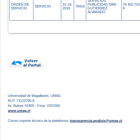
SERVICIOS
ORDEN DE
31-10-
PUBLICIDAD IVAN
76.402.723
SERVICIO
78416
SERVICIO
2018
GUTIERREZ
K
ALVARADO
Universidad de Magallanes, UMAG
RUT: 71133700-8
Av. Bulnes 01855 - Fono: 2207000
www.umag.cl
Correo soporte técnico de la plataforma:
transparencia.analisis@umag.cl