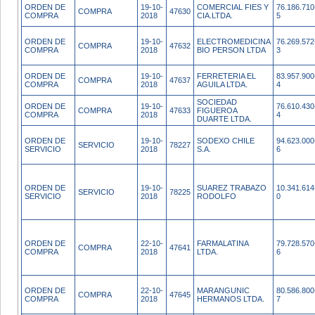
ORDEN DE
19-10-
COMERCIAL FIES Y
76.186.710
COMPRA
47630
COMPRA
2018
CIA.LTDA.
5
ORDEN DE
19-10-
ELECTROMEDICINA
76.269.572
COMPRA
47632
COMPRA
2018
BIO PERSON LTDA
3
ORDEN DE
19-10-
FERRETERIA EL
83.957.900
COMPRA
47637
COMPRA
2018
AGUILA LTDA.
4
SOCIEDAD
ORDEN DE
19-10-
76.610.430
COMPRA
47633
FIGUEROA
COMPRA
2018
4
DUARTE LTDA.
ORDEN DE
19-10-
SODEXO CHILE
94.623.000
SERVICIO
78227
SERVICIO
2018
S.A.
6
ORDEN DE
19-10-
SUAREZ TRABAZO
10.341.614
SERVICIO
78225
SERVICIO
2018
RODOLFO
0
ORDEN DE
22-10-
FARMALATINA
79.728.570
COMPRA
47641
COMPRA
2018
LTDA.
6
ORDEN DE
22-10-
MARANGUNIC
80.586.800
COMPRA
47645
COMPRA
2018
HERMANOS LTDA.
7