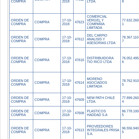
COMPRA
2018
LTDA.
8
COMERCIAL
ORDEN DE
17-10-
VERGEL Y
77.632.260
COMPRA
47623
COMPRA
2018
COMPAÑIA
1
LIMITADA
DEL CARPIO
ORDEN DE
17-10-
78.367.110
COMPRA
47612
ANALISIS Y
COMPRA
2018
7
ASESORIAS LTDA
ORDEN DE
17-10-
DISTRIBUIDORA
76.052.495
COMPRA
47616
COMPRA
2018
TIO RICO LTDA
6
MORENO
ORDEN DE
17-10-
78.762.910
COMPRA
47614
ASOCIADOS
COMPRA
2018
5
LIMITADA
ORDEN DE
17-10-
NEW PATH CHILE
77.899.260
COMPRA
47609
COMPRA
2018
LTDA.
4
ORDEN DE
17-10-
PLASTICOS
86.778.100
COMPRA
47608
COMPRA
2018
HADDAD S.A
5
PROVEEDORES
ORDEN DE
17-10-
96.556.940
COMPRA
47613
INTEGRALES PRISA
COMPRA
2018
5
S.A.