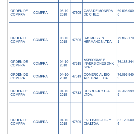
ORDEN DE
03-10-
CASA DE MONEDA
60.806.000
COMPRA
47505
COMPRA
2018
DE CHILE.
6
ORDEN DE
03-10-
RASMUSSEN
79.866.170
COMPRA
47506
COMPRA
2018
HERMANOS LTDA.
1
ASESORIAS E
ORDEN DE
04-10-
76.183.344
COMPRA
47515
INVERSIONES DNK
COMPRA
2018
8
SPAP
ORDEN DE
04-10-
COMERCIAL BIO
76.095.840
COMPRA
47519
COMPRA
2018
AUSTRAL LTDA.
9
ORDEN DE
04-10-
DUBROCK Y CIA.
76.368.999
COMPRA
47513
COMPRA
2018
LTDA.
9
ORDEN DE
04-10-
ESTEBAN GUIC Y
82.120.600
COMPRA
47509
COMPRA
2018
CIA.LTDA.
6