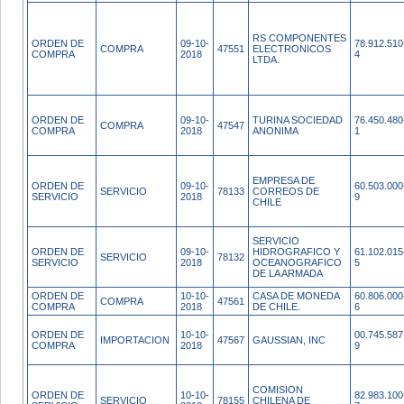
RS COMPONENTES
ORDEN DE
09-10-
78.912.510
COMPRA
47551
ELECTRONICOS
COMPRA
2018
4
LTDA.
ORDEN DE
09-10-
TURINA SOCIEDAD
76.450.480
COMPRA
47547
COMPRA
2018
ANONIMA
1
EMPRESA DE
ORDEN DE
09-10-
60.503.000
SERVICIO
78133
CORREOS DE
SERVICIO
2018
9
CHILE
SERVICIO
ORDEN DE
09-10-
HIDROGRAFICO Y
61.102.015
SERVICIO
78132
SERVICIO
2018
OCEANOGRAFICO
5
DE LA ARMADA
ORDEN DE
10-10-
CASA DE MONEDA
60.806.000
COMPRA
47561
COMPRA
2018
DE CHILE.
6
ORDEN DE
10-10-
00.745.587
IMPORTACION
47567
GAUSSIAN, INC
COMPRA
2018
9
COMISION
ORDEN DE
10-10-
82.983.100
SERVICIO
78155
CHILENA DE