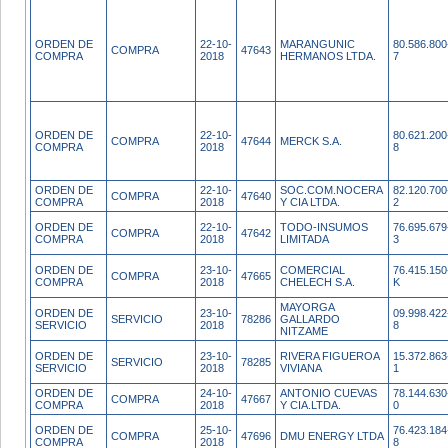
ORDEN DE
22-10-
MARANGUNIC
80.586.800
COMPRA
47643
COMPRA
2018
HERMANOS LTDA.
7
ORDEN DE
22-10-
80.621.200
COMPRA
47644
MERCK S.A.
COMPRA
2018
8
ORDEN DE
22-10-
SOC.COM.NOCERA
82.120.700
COMPRA
47640
COMPRA
2018
Y CIA LTDA.
2
ORDEN DE
22-10-
TODO-INSUMOS
76.695.679
COMPRA
47642
COMPRA
2018
LIMITADA
3
ORDEN DE
23-10-
COMERCIAL
76.415.150
COMPRA
47665
COMPRA
2018
CHELECH S.A.
K
MAYORGA
ORDEN DE
23-10-
09.998.422
SERVICIO
78286
GALLARDO
SERVICIO
2018
8
NITZAME
ORDEN DE
23-10-
RIVERA FIGUEROA
15.372.863
SERVICIO
78285
SERVICIO
2018
VIVIANA
1
ORDEN DE
24-10-
ANTONIO CUEVAS
78.144.630
COMPRA
47667
COMPRA
2018
Y CIA.LTDA.
0
ORDEN DE
25-10-
76.423.184
COMPRA
47696
DMU ENERGY LTDA
COMPRA
2018
8