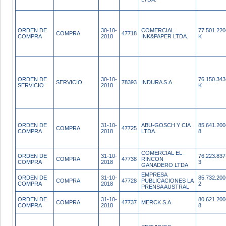
ORDEN DE
30-10-
COMERCIAL
77.501.220
COMPRA
47718
COMPRA
2018
INK&PAPER LTDA.
K
ORDEN DE
30-10-
76.150.343
SERVICIO
78393
INDURA S.A.
SERVICIO
2018
K
ORDEN DE
31-10-
ABU-GOSCH Y CIA
85.641.200
COMPRA
47725
COMPRA
2018
LTDA.
8
COMERCIAL EL
ORDEN DE
31-10-
76.223.837
COMPRA
47738
RINCON
COMPRA
2018
3
GANADERO LTDA
EMPRESA
ORDEN DE
31-10-
85.732.200
COMPRA
47728
PUBLICACIONES LA
COMPRA
2018
2
PRENSA AUSTRAL
ORDEN DE
31-10-
80.621.200
COMPRA
47737
MERCK S.A.
COMPRA
2018
8