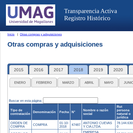
Transparencia Activa
Registro Histórico
Inicio
|
Otras compras y adquisiciones
Otras compras y adquisiciones
2015
2016
2017
2018
2019
2020
ENERO
FEBRERO
MARZO
ABRIL
MAYO
JUNI
Buscar en esta página:
Rut
Tipo de
Nombre o razón
persona
Denominación
Fecha
N°
contratación
social
natural o
jurídica
ORDEN DE
01-10-
ANTONIO CUEVAS
78.144.630
COMPRA
47487
COMPRA
2018
Y CIA.LTDA.
0
EMPRESA