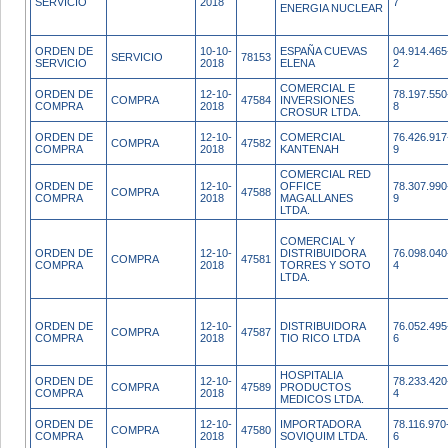
SERVICIO
2018
7
ENERGIA NUCLEAR
ORDEN DE
10-10-
ESPAÑA CUEVAS
04.914.465
SERVICIO
78153
SERVICIO
2018
ELENA
2
COMERCIAL E
ORDEN DE
12-10-
78.197.550
COMPRA
47584
INVERSIONES
COMPRA
2018
8
CROSUR LTDA.
ORDEN DE
12-10-
COMERCIAL
76.426.917
COMPRA
47582
COMPRA
2018
KANTENAH
9
COMERCIAL RED
ORDEN DE
12-10-
OFFICE
78.307.990
COMPRA
47588
COMPRA
2018
MAGALLANES
9
LTDA.
COMERCIAL Y
ORDEN DE
12-10-
DISTRIBUIDORA
76.098.040
COMPRA
47581
COMPRA
2018
TORRES Y SOTO
4
LTDA.
ORDEN DE
12-10-
DISTRIBUIDORA
76.052.495
COMPRA
47587
COMPRA
2018
TIO RICO LTDA
6
HOSPITALIA
ORDEN DE
12-10-
78.233.420
COMPRA
47589
PRODUCTOS
COMPRA
2018
4
MEDICOS LTDA.
ORDEN DE
12-10-
IMPORTADORA
78.116.970
COMPRA
47580
COMPRA
2018
SOVIQUIM LTDA.
6