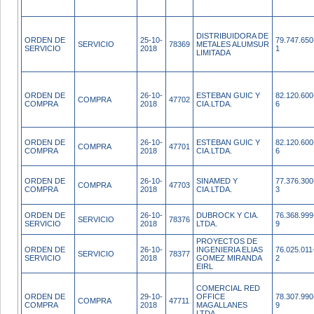
DISTRIBUIDORA DE
ORDEN DE
25-10-
79.747.650
SERVICIO
78369
METALES ALUMSUR
SERVICIO
2018
1
LIMITADA
ORDEN DE
26-10-
ESTEBAN GUIC Y
82.120.600
COMPRA
47702
COMPRA
2018
CIA.LTDA.
6
ORDEN DE
26-10-
ESTEBAN GUIC Y
82.120.600
COMPRA
47701
COMPRA
2018
CIA.LTDA.
6
ORDEN DE
26-10-
SINAMED Y
77.376.300
COMPRA
47703
COMPRA
2018
CIA.LTDA.
3
ORDEN DE
26-10-
DUBROCK Y CIA.
76.368.999
SERVICIO
78376
SERVICIO
2018
LTDA.
9
PROYECTOS DE
ORDEN DE
26-10-
INGENIERIA ELIAS
76.025.011
SERVICIO
78377
SERVICIO
2018
GOMEZ MIRANDA
2
EIRL
COMERCIAL RED
ORDEN DE
29-10-
OFFICE
78.307.990
COMPRA
47711
COMPRA
2018
MAGALLANES
9
LTDA.