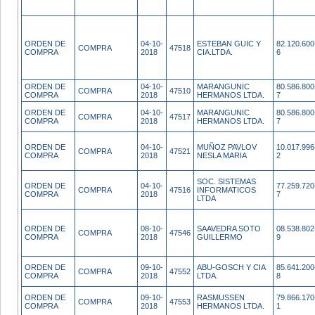
ORDEN DE
04-10-
ESTEBAN GUIC Y
82.120.600
COMPRA
47518
COMPRA
2018
CIA.LTDA.
6
ORDEN DE
04-10-
MARANGUNIC
80.586.800
COMPRA
47510
COMPRA
2018
HERMANOS LTDA.
7
ORDEN DE
04-10-
MARANGUNIC
80.586.800
COMPRA
47517
COMPRA
2018
HERMANOS LTDA.
7
ORDEN DE
04-10-
MUÑOZ PAVLOV
10.017.996
COMPRA
47521
COMPRA
2018
NESLA MARIA
2
SOC. SISTEMAS
ORDEN DE
04-10-
77.259.720
COMPRA
47516
INFORMATICOS
COMPRA
2018
7
LTDA
ORDEN DE
08-10-
SAAVEDRA SOTO
08.538.802
COMPRA
47546
COMPRA
2018
GUILLERMO
9
ORDEN DE
09-10-
ABU-GOSCH Y CIA
85.641.200
COMPRA
47552
COMPRA
2018
LTDA.
8
ORDEN DE
09-10-
RASMUSSEN
79.866.170
COMPRA
47553
COMPRA
2018
HERMANOS LTDA.
1