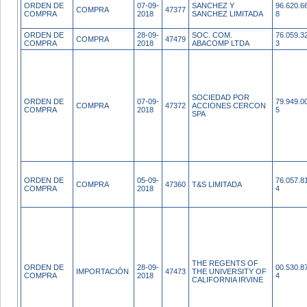
ORDEN DE
07-09-
SANCHEZ Y
96.620.6
COMPRA
47377
COMPRA
2018
SANCHEZ LIMITADA
8
ORDEN DE
28-09-
SOC. COM.
76.059.3
COMPRA
47479
COMPRA
2018
ABACOMP LTDA
3
SOCIEDAD POR
ORDEN DE
07-09-
79.949.0
COMPRA
47372
ACCIONES CERCON
COMPRA
2018
5
SPA
ORDEN DE
05-09-
76.057.8
COMPRA
47360
T&S LIMITADA
COMPRA
2018
4
THE REGENTS OF
ORDEN DE
28-09-
00.530.8
IMPORTACIÓN
47473
THE UNIVERSITY OF
COMPRA
2018
4
CALIFORNIA IRVINE