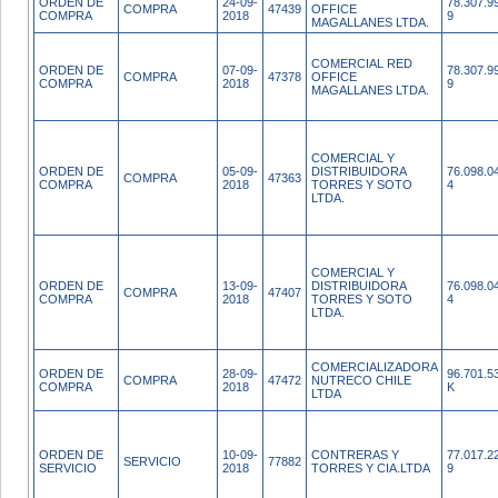
ORDEN DE
24-09-
78.307.9
COMPRA
47439
OFFICE
COMPRA
2018
9
MAGALLANES LTDA.
COMERCIAL RED
ORDEN DE
07-09-
78.307.9
COMPRA
47378
OFFICE
COMPRA
2018
9
MAGALLANES LTDA.
COMERCIAL Y
ORDEN DE
05-09-
DISTRIBUIDORA
76.098.0
COMPRA
47363
COMPRA
2018
TORRES Y SOTO
4
LTDA.
COMERCIAL Y
ORDEN DE
13-09-
DISTRIBUIDORA
76.098.0
COMPRA
47407
COMPRA
2018
TORRES Y SOTO
4
LTDA.
COMERCIALIZADORA
ORDEN DE
28-09-
96.701.5
COMPRA
47472
NUTRECO CHILE
COMPRA
2018
K
LTDA
ORDEN DE
10-09-
CONTRERAS Y
77.017.2
SERVICIO
77882
SERVICIO
2018
TORRES Y CIA.LTDA
9