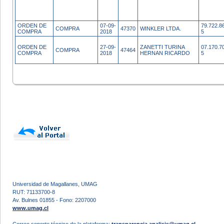
ORDEN DE
07-09-
79.722.8
COMPRA
47370
WINKLER LTDA.
COMPRA
2018
5
ORDEN DE
27-09-
ZANETTI TURINA
07.170.7
COMPRA
47464
COMPRA
2018
HERNAN RICARDO
5
Universidad de Magallanes, UMAG
RUT: 71133700-8
Av. Bulnes 01855 - Fono: 2207000
www.umag.cl