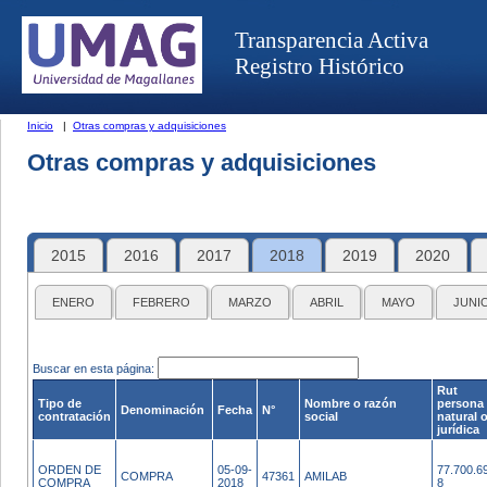
Transparencia Activa
Registro Histórico
Inicio
|
Otras compras y adquisiciones
Otras compras y adquisiciones
2015
2016
2017
2018
2019
2020
ENERO
FEBRERO
MARZO
ABRIL
MAYO
JUNI
Buscar en esta página:
Rut
Tipo de
Nombre o razón
persona
Denominación
Fecha
N°
contratación
social
natural 
jurídica
ORDEN DE
05-09-
77.700.6
COMPRA
47361
AMILAB
COMPRA
2018
8