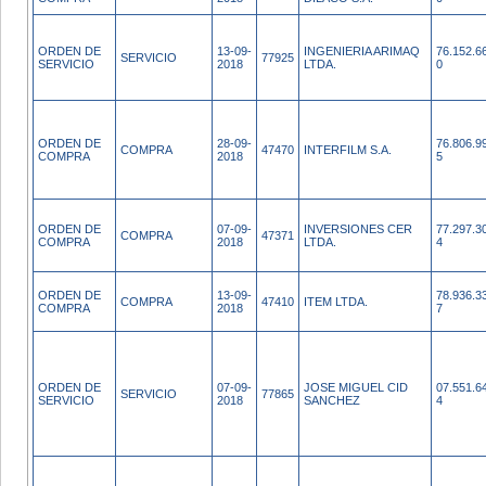
ORDEN DE
13-09-
INGENIERIA ARIMAQ
76.152.6
SERVICIO
77925
SERVICIO
2018
LTDA.
0
ORDEN DE
28-09-
76.806.9
COMPRA
47470
INTERFILM S.A.
COMPRA
2018
5
ORDEN DE
07-09-
INVERSIONES CER
77.297.3
COMPRA
47371
COMPRA
2018
LTDA.
4
ORDEN DE
13-09-
78.936.3
COMPRA
47410
ITEM LTDA.
COMPRA
2018
7
ORDEN DE
07-09-
JOSE MIGUEL CID
07.551.6
SERVICIO
77865
SERVICIO
2018
SANCHEZ
4