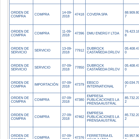
ORDEN DE
14-09-
88.909.8
COMPRA
47418
COVEPA SPA
COMPRA
2018
7
ORDEN DE
11-09-
76.423.1
COMPRA
47396
DMU ENERGY LTDA
COMPRA
2018
8
ORDEN DE
13-09-
DUBROCK
05.408.4
SERVICIO
77912
SERVICIO
2018
CASTAÑEDA ORLOV
0
ORDEN DE
07-09-
DUBROCK
05.408.4
SERVICIO
77850
SERVICIO
2018
CASTAÑEDA ORLOV
0
ORDEN DE
07-09-
EBSCO
00.034.7
IMPORTACIÓN
47379
COMPRA
2018
INTERNATIONAL
7
EMPRESA
ORDEN DE
07-09-
85.732.2
COMPRA
47380
PUBLICACIONES LA
COMPRA
2018
2
PRENSA AUSTRAL
EMPRESA
ORDEN DE
27-09-
85.732.2
COMPRA
47462
PUBLICACIONES LA
COMPRA
2018
2
PRENSA AUSTRAL
ORDEN DE
07-09-
FERRETERIA EL
83.957.9
COMPRA
47376