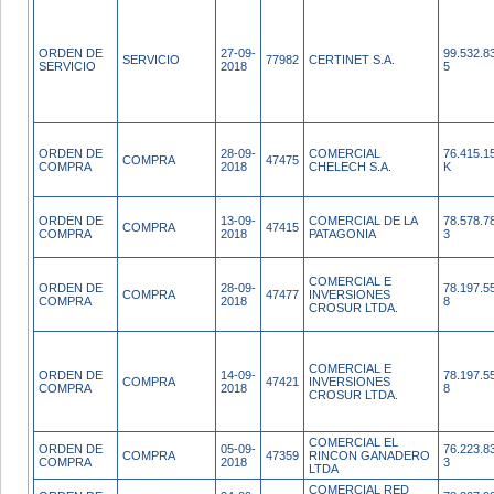
ORDEN DE
27-09-
99.532.8
SERVICIO
77982
CERTINET S.A.
SERVICIO
2018
5
ORDEN DE
28-09-
COMERCIAL
76.415.1
COMPRA
47475
COMPRA
2018
CHELECH S.A.
K
ORDEN DE
13-09-
COMERCIAL DE LA
78.578.7
COMPRA
47415
COMPRA
2018
PATAGONIA
3
COMERCIAL E
ORDEN DE
28-09-
78.197.5
COMPRA
47477
INVERSIONES
COMPRA
2018
8
CROSUR LTDA.
COMERCIAL E
ORDEN DE
14-09-
78.197.5
COMPRA
47421
INVERSIONES
COMPRA
2018
8
CROSUR LTDA.
COMERCIAL EL
ORDEN DE
05-09-
76.223.8
COMPRA
47359
RINCON GANADERO
COMPRA
2018
3
LTDA
COMERCIAL RED