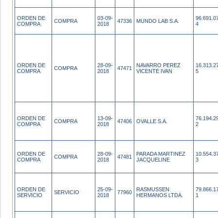
ORDEN DE
03-09-
96.691.0
COMPRA
47336
MUNDO LAB S.A.
COMPRA
2018
4
ORDEN DE
28-09-
NAVARRO PEREZ
16.313.2
COMPRA
47471
COMPRA
2018
VICENTE IVAN
5
ORDEN DE
13-09-
76.194.2
COMPRA
47406
OVALLE S.A.
COMPRA
2018
2
ORDEN DE
28-09-
PARADA MARTINEZ
10.554.3
COMPRA
47481
COMPRA
2018
JACQUELINE
3
ORDEN DE
25-09-
RASMUSSEN
79.866.1
SERVICIO
77960
SERVICIO
2018
HERMANOS LTDA.
1