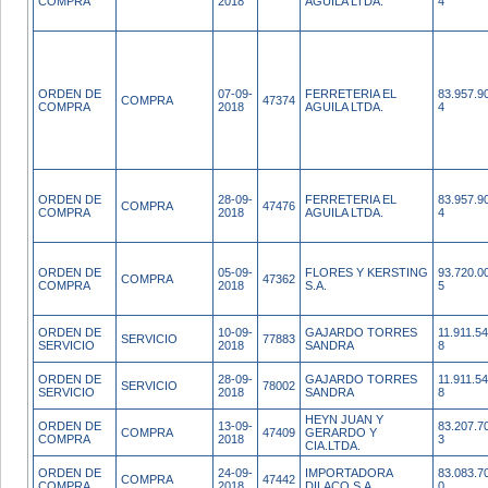
COMPRA
2018
AGUILA LTDA.
4
ORDEN DE
07-09-
FERRETERIA EL
83.957.9
COMPRA
47374
COMPRA
2018
AGUILA LTDA.
4
ORDEN DE
28-09-
FERRETERIA EL
83.957.9
COMPRA
47476
COMPRA
2018
AGUILA LTDA.
4
ORDEN DE
05-09-
FLORES Y KERSTING
93.720.0
COMPRA
47362
COMPRA
2018
S.A.
5
ORDEN DE
10-09-
GAJARDO TORRES
11.911.54
SERVICIO
77883
SERVICIO
2018
SANDRA
8
ORDEN DE
28-09-
GAJARDO TORRES
11.911.54
SERVICIO
78002
SERVICIO
2018
SANDRA
8
HEYN JUAN Y
ORDEN DE
13-09-
83.207.7
COMPRA
47409
GERARDO Y
COMPRA
2018
3
CIA.LTDA.
ORDEN DE
24-09-
IMPORTADORA
83.083.7
COMPRA
47442
COMPRA
2018
DILACO S.A.
0