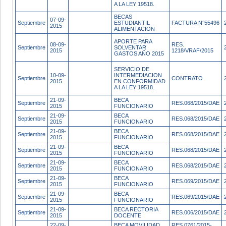
A LA LEY 19518.
BECAS
07-09-
Septiembre
ESTUDIANTIL
FACTURA N°55496
2015
ALIMENTACION
APORTE PARA
08-09-
RES.
Septiembre
SOLVENTAR
2015
1218/VRAF/2015
GASTOS AÑO 2015
SERVICIO DE
10-09-
INTERMEDIACION
Septiembre
CONTRATO
2015
EN CONFORMIDAD
A LA LEY 19518.
21-09-
BECA
Septiembre
RES.068/2015/DAE
2015
FUNCIONARIO
21-09-
BECA
Septiembre
RES.068/2015/DAE
2015
FUNCIONARIO
21-09-
BECA
Septiembre
RES.068/2015/DAE
2015
FUNCIONARIO
21-09-
BECA
Septiembre
RES.068/2015/DAE
2015
FUNCIONARIO
21-09-
BECA
Septiembre
RES.068/2015/DAE
2015
FUNCIONARIO
21-09-
BECA
Septiembre
RES.069/2015/DAE
2015
FUNCIONARIO
21-09-
BECA
Septiembre
RES.069/2015/DAE
2015
FUNCIONARIO
21-09-
BECA RECTORIA
Septiembre
RES.006/2015/DAE
2015
DOCENTE
22-09-
BECA MOVILIDAD
RES.0761/2015-