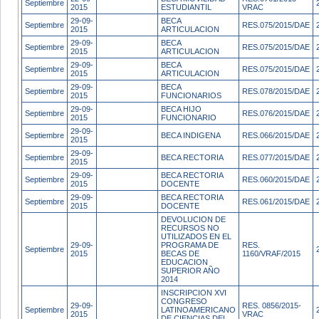
Septiembre
2015
ESTUDIANTIL
VRAC
29-09-
BECA
Septiembre
RES.075/2015/DAE
2015
ARTICULACION
29-09-
BECA
Septiembre
RES.075/2015/DAE
2015
ARTICULACION
29-09-
BECA
Septiembre
RES.075/2015/DAE
2015
ARTICULACION
29-09-
BECA
Septiembre
RES.078/2015/DAE
2015
FUNCIONARIOS
29-09-
BECA HIJO
Septiembre
RES.076/2015/DAE
2015
FUNCIONARIO
29-09-
Septiembre
BECA INDIGENA
RES.066/2015/DAE
2015
29-09-
Septiembre
BECA RECTORIA
RES.077/2015/DAE
2015
29-09-
BECA RECTORIA
Septiembre
RES.060/2015/DAE
2015
DOCENTE
29-09-
BECA RECTORIA
Septiembre
RES.061/2015/DAE
2015
DOCENTE
DEVOLUCION DE
RECURSOS NO
UTILIZADOS EN EL
29-09-
PROGRAMA DE
RES.
Septiembre
2015
BECAS DE
1160/VRAF/2015
EDUCACION
SUPERIOR AÑO
2014
INSCRIPCION XVI
CONGRESO
29-09-
RES. 0856/2015-
Septiembre
LATINOAMERICANO
2015
VRAC
DE CIENCIAS DEL