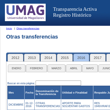
Transparencia Activa
Registro Histórico
Inicio
|
Otras transferencias
Otras transferencias
2012
2013
2014
2015
2016
2017
ENERO
FEBRERO
MARZO
ABRIL
MAYO
JUNI
Buscar en esta página:
Denominación de
Mes
Fecha
Utilidad o Finalidad
Respaldo Ju
la Transferencia
01-12-
OTRAS
APORTE PARA
RES
DICIEMBRE
2016
TRANSFERENCIAS
SOLVENTAR GASTOS
1945/VRAF/