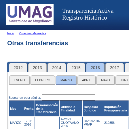
Transparencia Activa
Registro Histórico
Inicio
|
Otras transferencias
Otras transferencias
2012
2013
2014
2015
2016
2017
ENERO
FEBRERO
MARZO
ABRIL
MAYO
JUNI
Buscar en esta página:
Denominación
Utilidad o
Respaldo
Imputación
Mes
Fecha
de la
Finalidad
Jurídico
Presupuestaria
Transferencia
APORTE
17-03-
R/287/2016-
MARZO
CUOTA AÑO
210356
2016
VRAF
2016