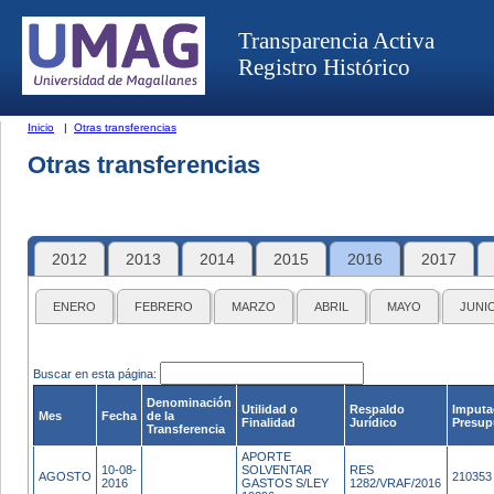
Transparencia Activa
Registro Histórico
Inicio
|
Otras transferencias
Otras transferencias
2012
2013
2014
2015
2016
2017
ENERO
FEBRERO
MARZO
ABRIL
MAYO
JUNI
Buscar en esta página:
Denominación
Utilidad o
Respaldo
Imputa
Mes
Fecha
de la
Finalidad
Jurídico
Presup
Transferencia
APORTE
10-08-
SOLVENTAR
RES
AGOSTO
210353
2016
GASTOS S/LEY
1282/VRAF/2016