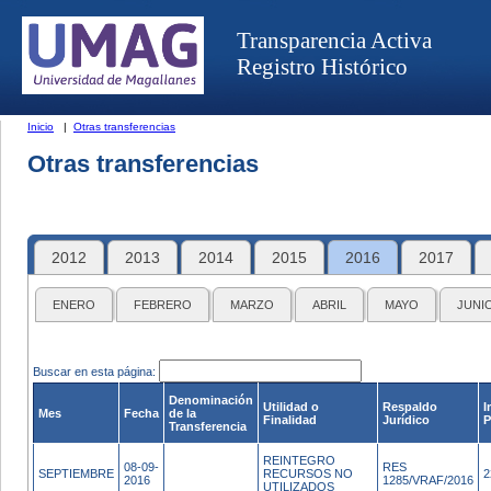
Transparencia Activa
Registro Histórico
Inicio
|
Otras transferencias
Otras transferencias
2012
2013
2014
2015
2016
2017
ENERO
FEBRERO
MARZO
ABRIL
MAYO
JUNI
Buscar en esta página:
Denominación
Utilidad o
Respaldo
I
Mes
Fecha
de la
Finalidad
Jurídico
P
Transferencia
REINTEGRO
08-09-
RES
SEPTIEMBRE
RECURSOS NO
2
2016
1285/VRAF/2016
UTILIZADOS