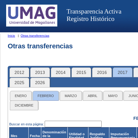
Transparencia Activa
Registro Histórico
Inicio
|
Otras transferencias
Otras transferencias
2012
2013
2014
2015
2016
2017
2025
2026
ENERO
FEBRERO
MARZO
ABRIL
MAYO
JUNI
DICIEMBRE
F
Buscar en esta página:
Denominación
Utilidad o
Respaldo
Imputación
Mes
Fecha
de la
Finalidad
Jurídico
Presupuestaria