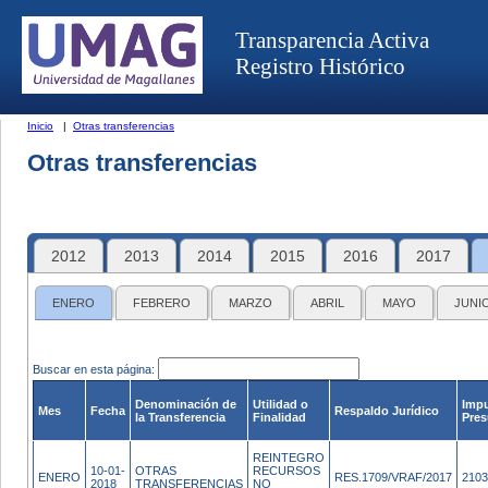
Transparencia Activa
Registro Histórico
Inicio
|
Otras transferencias
Otras transferencias
2012
2013
2014
2015
2016
2017
ENERO
FEBRERO
MARZO
ABRIL
MAYO
JUNI
Buscar en esta página:
Denominación de
Utilidad o
Impu
Mes
Fecha
Respaldo Jurídico
la Transferencia
Finalidad
Pres
REINTEGRO
10-01-
OTRAS
RECURSOS
ENERO
RES.1709/VRAF/2017
2103
2018
TRANSFERENCIAS
NO