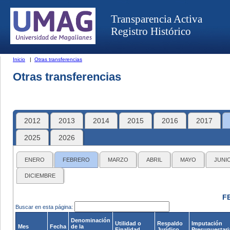
Transparencia Activa
Registro Histórico
Inicio
|
Otras transferencias
Otras transferencias
2012
2013
2014
2015
2016
2017
2025
2026
ENERO
FEBRERO
MARZO
ABRIL
MAYO
JUNI
DICIEMBRE
F
Buscar en esta página:
Denominación
Utilidad o
Respaldo
Imputación
Mes
Fecha
de la
Finalidad
Jurídico
Presupuestari