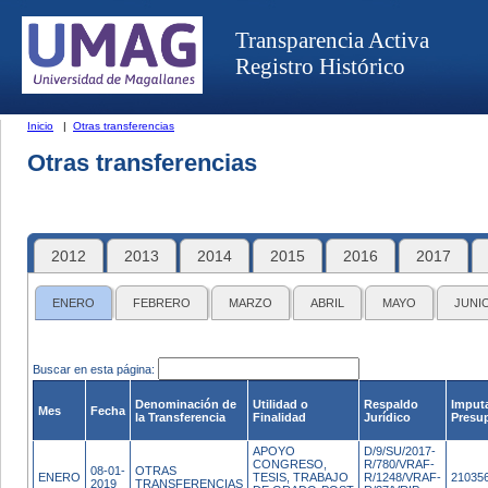
Transparencia Activa
Registro Histórico
Inicio
|
Otras transferencias
Otras transferencias
2012
2013
2014
2015
2016
2017
ENERO
FEBRERO
MARZO
ABRIL
MAYO
JUNI
Buscar en esta página:
Denominación de
Utilidad o
Respaldo
Imput
Mes
Fecha
la Transferencia
Finalidad
Jurídico
Presup
APOYO
D/9/SU/2017-
CONGRESO,
R/780/VRAF-
08-01-
OTRAS
ENERO
TESIS, TRABAJO
R/1248/VRAF-
21035
2019
TRANSFERENCIAS