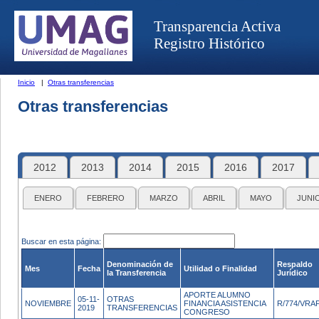
Transparencia Activa
Registro Histórico
Inicio
|
Otras transferencias
Otras transferencias
2012
2013
2014
2015
2016
2017
ENERO
FEBRERO
MARZO
ABRIL
MAYO
JUNI
Buscar en esta página:
Denominación de
Respaldo
Mes
Fecha
Utilidad o Finalidad
la Transferencia
Jurídico
APORTE ALUMNO
05-11-
OTRAS
NOVIEMBRE
FINANCIA ASISTENCIA
R/774/VRA
2019
TRANSFERENCIAS
CONGRESO