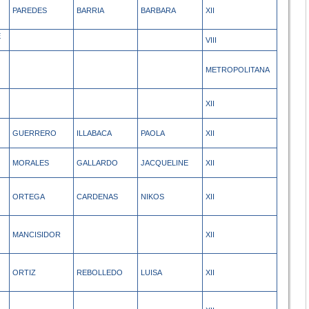
PAREDES
BARRIA
BARBARA
XII
E
VIII
METROPOLITANA
XII
GUERRERO
ILLABACA
PAOLA
XII
MORALES
GALLARDO
JACQUELINE
XII
ORTEGA
CARDENAS
NIKOS
XII
MANCISIDOR
XII
ORTIZ
REBOLLEDO
LUISA
XII