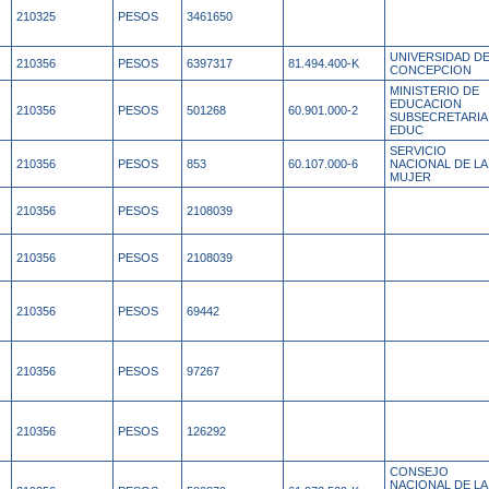
210325
PESOS
3461650
UNIVERSIDAD D
210356
PESOS
6397317
81.494.400-K
CONCEPCION
MINISTERIO DE
EDUCACION
210356
PESOS
501268
60.901.000-2
SUBSECRETARIA
EDUC
SERVICIO
210356
PESOS
853
60.107.000-6
NACIONAL DE LA
MUJER
210356
PESOS
2108039
210356
PESOS
2108039
210356
PESOS
69442
210356
PESOS
97267
210356
PESOS
126292
CONSEJO
NACIONAL DE LA