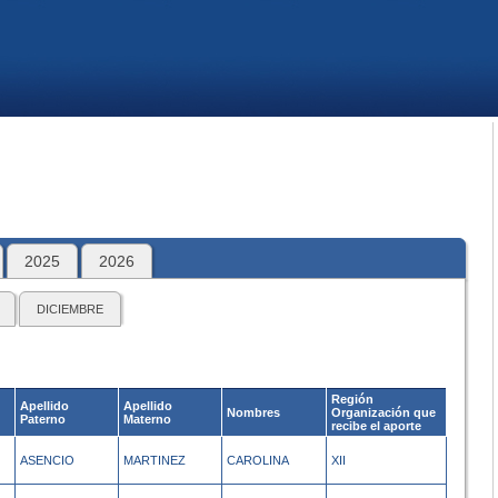
2025
2026
DICIEMBRE
Región
Apellido
Apellido
Nombres
Organización que
Paterno
Materno
recibe el aporte
ASENCIO
MARTINEZ
CAROLINA
XII