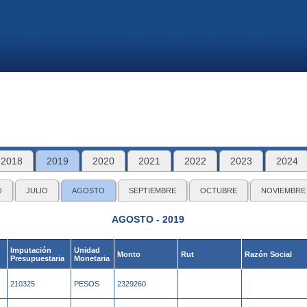
2018
2019
2020
2021
2022
2023
2024
O
JULIO
AGOSTO
SEPTIEMBRE
OCTUBRE
NOVIEMBRE
AGOSTO - 2019
Imputación
Unidad
Monto
Rut
Razón Social
Presupuestaria
Monetaria
210325
PESOS
2329260