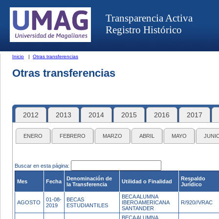
Transparencia Activa
Registro Histórico
Inicio
|
Otras transferencias
Otras transferencias
2012
2013
2014
2015
2016
2017
ENERO
FEBRERO
MARZO
ABRIL
MAYO
JUNI
Buscar en esta página:
Denominación de
Respaldo
Mes
Fecha
Utilidad o Finalidad
la Transferencia
Jurídico
BECA ALUMNA
01-08-
BECAS
AGOSTO
IBEROAMERICANA
R/920//VRAC
2019
ESTUDIANTILES
SANTANDER
BECA ALUMNA