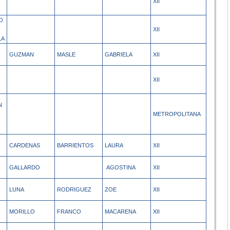
XII
O
XII
LA
GUZMAN
MASLE
GABRIELA
XII
XII
N
METROPOLITANA
CARDENAS
BARRIENTOS
LAURA
XII
GALLARDO
AGOSTINA
XII
LUNA
RODRIGUEZ
ZOE
XII
MORILLO
FRANCO
MACARENA
XII