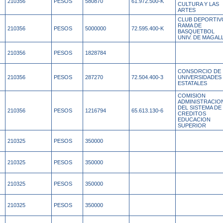
210356
PESOS
580870
61.972.500-K
CULTURA Y LAS
ARTES
CLUB DEPORTIV
RAMA DE
210356
PESOS
5000000
72.595.400-K
BASQUETBOL
UNIV. DE MAGAL
210356
PESOS
1828784
CONSORCIO DE
210356
PESOS
287270
72.504.400-3
UNIVERSIDADES
ESTATALES
COMISION
ADMINISTRACIO
DEL SISTEMA DE
210356
PESOS
1216794
65.613.130-6
CREDITOS
EDUCACION
SUPERIOR
210325
PESOS
350000
210325
PESOS
350000
210325
PESOS
350000
210325
PESOS
350000