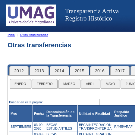
Transparencia Activa
Registro Histórico
Inicio
|
Otras transferencias
Otras transferencias
2012
2013
2014
2015
2016
2017
ENERO
FEBRERO
MARZO
ABRIL
MAYO
JUNI
Buscar en esta página:
Denominación de
Respaldo
Mes
Fecha
Utilidad o Finalidad
la Transferencia
Jurídico
03-09-
BECAS
BECA INTEGRACION
SEPTIEMBRE
R/465/VRAF
2020
ESTUDIANTILES
TRANSFRONTERIZA
03-09-
BECAS
BECA INTEGRACION