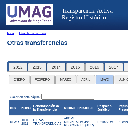
Transparencia Activa
Registro Histórico
Inicio
|
Otras transferencias
Otras transferencias
2012
2013
2014
2015
2016
2017
ENERO
FEBRERO
MARZO
ABRIL
MAYO
JUNI
Buscar en esta página:
Denominación de
Respaldo
Imput
Mes
Fecha
Utilidad o Finalidad
la Transferencia
Jurídico
Presu
APORTE
10-05-
OTRAS
MAYO
UNIVERSIDADES
R/255/VRAF
21035
2021
TRANSFERENCIAS
REGIONALES (AUR)