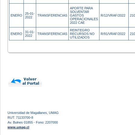
APORTE PARA
SOLVENTAR
25-01-
ENERO
TRANSFERENCIAS
GASTOS
R/12/VRAF/2022
21
2022
OPERACIONALES
2022 CAE
REINTEGRO
31-01-
ENERO
TRANSFERENCIAS
RECURSOS NO
R/91/VRAF/2022
21
2022
UTILIZADOS
Universidad de Magallanes, UMAG
RUT: 71133700-8
Av. Bulnes 01855 - Fono: 2207000
www.umag.cl