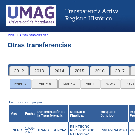
Transparencia Activa
Registro Histórico
Inicio
|
Otras transferencias
Otras transferencias
2012
2013
2014
2015
2016
2017
ENERO
FEBRERO
MARZO
ABRIL
MAYO
JUNI
Buscar en esta página:
Denominación de
Utilidad o
Respaldo
Im
Mes
Fecha
la Transferencia
Finalidad
Jurídico
Pre
REINTEGRO
13-01-
ENERO
TRANSFERENCIAS
RECURSOS NO
R/814/VRAF/2021
21
2022
UTILIZADOS