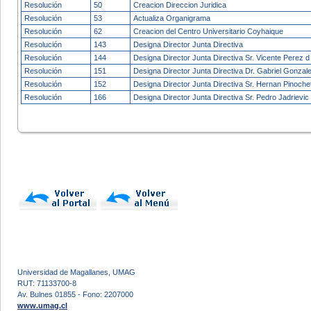
Resolución
50
Creacion Direccion Juridica
Resolución
53
Actualiza Organigrama
Resolución
62
Creacion del Centro Universitario Coyhaique
Resolución
143
Designa Director Junta Directiva
Resolución
144
Designa Director Junta Directiva Sr. Vicente Perez d
Resolución
151
Designa Director Junta Directiva Dr. Gabriel Gonzalez
Resolución
152
Designa Director Junta Directiva Sr. Hernan Pinochet
Resolución
166
Designa Director Junta Directiva Sr. Pedro Jadrievic
Universidad de Magallanes, UMAG
RUT: 71133700-8
Av. Bulnes 01855 - Fono: 2207000
www.umag.cl