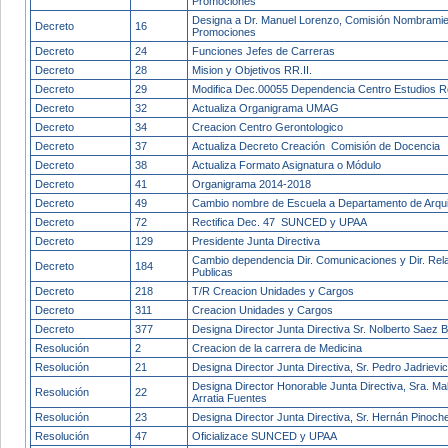
Promociones
Designa a Dr. Manuel Lorenzo, Comisión Nombramie
Decreto
16
Promociones
Decreto
24
Funciones Jefes de Carreras
Decreto
28
Mision y Objetivos RR.II.
Decreto
29
Modifica Dec.00055 Dependencia Centro Estudios R
Decreto
32
Actualiza Organigrama UMAG
Decreto
34
Creacion Centro Gerontologico
Decreto
37
Actualiza Decreto Creación Comisión de Docencia
Decreto
38
Actualiza Formato Asignatura o Módulo
Decreto
41
Organigrama 2014-2018
Decreto
49
Cambio nombre de Escuela a Departamento de Arqui
Decreto
72
Rectifica Dec. 47 SUNCED y UPAA
Decreto
129
Presidente Junta Directiva
Cambio dependencia Dir. Comunicaciones y Dir. Rel
Decreto
184
Publicas
Decreto
218
T/R Creacion Unidades y Cargos
Decreto
311
Creacion Unidades y Cargos
Decreto
377
Designa Director Junta Directiva Sr. Nolberto Saez B
Resolución
2
Creacion de la carrera de Medicina
Resolución
21
Designa Director Junta Directiva, Sr. Pedro Jadrievi
Designa Director Honorable Junta Directiva, Sra. Ma
Resolución
22
Arratia Fuentes
Resolución
23
Designa Director Junta Directiva, Sr. Hernán Pinoche
Resolución
47
Oficializace SUNCED y UPAA