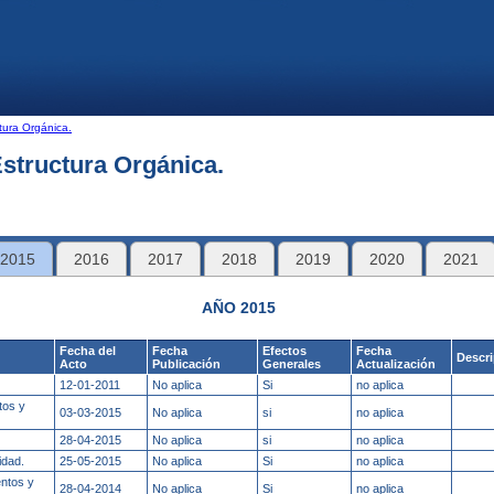
tura Orgánica.
Estructura Orgánica.
2015
2016
2017
2018
2019
2020
2021
AÑO 2015
Fecha del
Fecha
Efectos
Fecha
Descr
Acto
Publicación
Generales
Actualización
12-01-2011
No aplica
Si
no aplica
tos y
03-03-2015
No aplica
si
no aplica
28-04-2015
No aplica
si
no aplica
idad.
25-05-2015
No aplica
Si
no aplica
ntos y
28-04-2014
No aplica
Si
no aplica