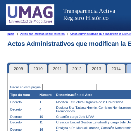
Transparencia Activa
Registro Histórico
Inicio
|
Actos con efectos sobre terceros
|
Actos Administrativos que modifican la Estruc
Actos Administrativos que modifican la 
2009
2010
2011
2012
2013
2014
Buscar en esta página:
Tipo de Acto
Número
Denominación del Acto
Decreto
1
Modifica Estructura Organica de la Universidad
Designa Sra. Tatiana Hromic, Comision Nombramien
Decreto
4
Promociones
Decreto
10
Creación cargo Jefe UPAA
Decreto
11
Creación Unidad Gestión Estudiantil y cargo Jefe Un
Designa a Dr. Manuel Lorenzo, Comisión Nombramie
Decreto
16