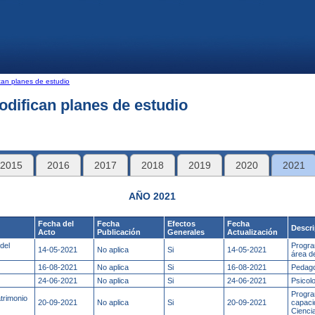
can planes de estudio
difican planes de estudio
2015
2016
2017
2018
2019
2020
2021
AÑO 2021
Fecha del
Fecha
Efectos
Fecha
Descr
Acto
Publicación
Generales
Actualización
del
Program
14-05-2021
No aplica
Si
14-05-2021
área d
16-08-2021
No aplica
Si
16-08-2021
Pedago
24-06-2021
No aplica
Si
24-06-2021
Psicol
Progra
trimonio
20-09-2021
No aplica
Si
20-09-2021
capaci
Cienci