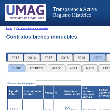
Transparencia Activa
Registro Histórico
Inicio
|
Contratos bienes inmuebles
Contratos bienes inmuebles
2015
2016
2017
2018
2019
2020
ENERO
FEBRERO
MARZO
ABRIL
MAYO
JUNI
Buscar en esta página:
Rut
Socios
Tipo del
Denominación
Nombre o
persona
Fecha
N°
accionis
Acto
del Acto
razón social
natural o
principa
jurídica
SOC
ORDEN