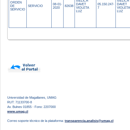
IVELICH
IVELICH
ORDEN
08-01-
DAVET
05.150.247-
DAVET
DE
SERVICIO
82638
2020
VIOLETA
7
VIOLETA
SERVICIO
LUZ
LUZ
Universidad de Magallanes, UMAG
RUT: 71133700-8
Av. Bulnes 01855 - Fono: 2207000
www.umag.cl
Correo soporte técnico de la plataforma:
transparencia.analisis@umag.cl