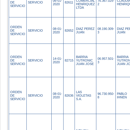
06-01-
COMERCIAL
76.367.025-
CLAUDI
DE
SERVICIO
82611
2020
HENRIQUEZ
2
HENRIQ
SERVICIO
LTDA
ORDEN
08-01-
DIAZ PEREZ
08.190.309-
DIAZ PE
DE
SERVICIO
82652
2020
JUAN
3
JUAN
SERVICIO
ORDEN
BARRIA
BARRIA
14-01-
06.957.501-
DE
SERVICIO
82715
YUTRONIC
YUTRON
2020
3
SERVICIO
JUAN JOSE
JUAN J
ORDEN
LAS
08-01-
96.730.950-
PABLO
DE
SERVICIO
82636
VIOLETAS
2020
8
IHNEN
SERVICIO
S.A.