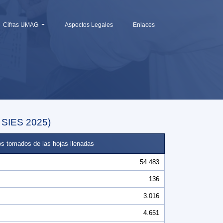
Cifras UMAG
Aspectos Legales
Enlaces
 SIES 2025)
s tomados de las hojas llenadas
54.483
136
3.016
4.651