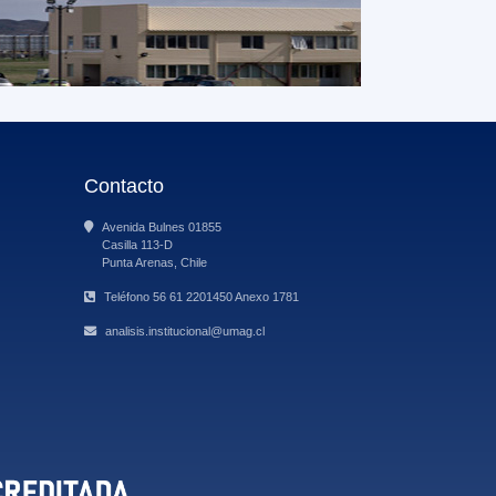
Contacto
Avenida Bulnes 01855
Casilla 113-D
Punta Arenas, Chile
Teléfono 56 61 2201450 Anexo 1781
analisis.institucional@umag.cl